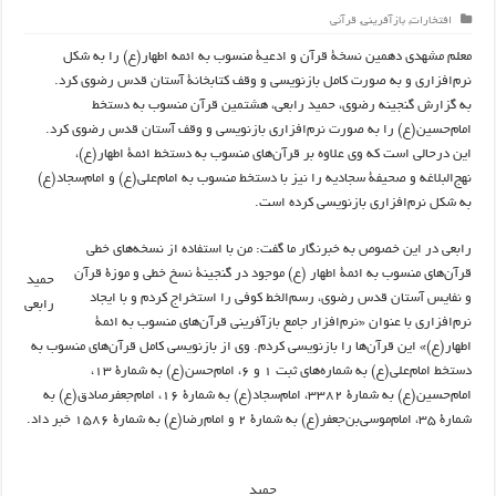
افتخارات
,
بازآفرینی
,
قرآنی
معلم مشهدی دهمین نسخۀ قرآن و ادعیۀ منسوب به ائمه اطهار(ع) را به شکل
نرم‌افزاری و به صورت کامل بازنویسی و وقف کتابخانۀ آستان قدس رضوی کرد.
به گزارش گنجینه رضوی، حمید رابعی، هشتمین قرآن منسوب به دستخط
امام‌حسین(ع) را به صورت نرم‌افزاری بازنویسی و وقف آستان قدس رضوی کرد.
این درحالی است که وی علاوه بر قرآن‌های منسوب به دستخط ائمۀ اطهار(ع)،
نهج‌البلاغه و صحیفۀ سجادیه را نیز با دستخط منسوب به امام‌علی(ع) و امام‌سجاد(ع)
به شکل نرم‌افزاری بازنویسی کرده است.
رابعی در این خصوص به خبرنگار ما گفت: من با استفاده از نسخه‌های خطی
قرآن‌های منسوب به ائمۀ اطهار (ع) موجود در گنجینۀ نسخ خطی و موزۀ قرآن
حمید
و نفایس آستان قدس رضوی، رسم‌الخط کوفی را استخراج کردم و با ایجاد
رابعی
نرم‌افزاری با عنوان «نرم‌افزار جامع بازآفرینی قرآن‌های منسوب به ائمۀ
اطهار(ع)» این قرآن‌ها را بازنویسی کردم. وی از بازنویسی کامل قرآن‌های منسوب به
دستخط امام‌علی(ع) به شماره‌های ثبت ۱ و ۶، امام‌حسن(ع) به شمارۀ ۱۳،
امام‌حسین(ع) به شمارۀ ۳۳۸۲، امام‌سجاد(ع) به شمارۀ ۱۶، امام‌جعفرصادق(ع) به
شمارۀ ۳۵، امام‌موسی‌بن‌جعفر(ع) به شمارۀ ۲ و امام‌رضا(ع) به شمارۀ ۱۵۸۶ خبر داد.
حمید