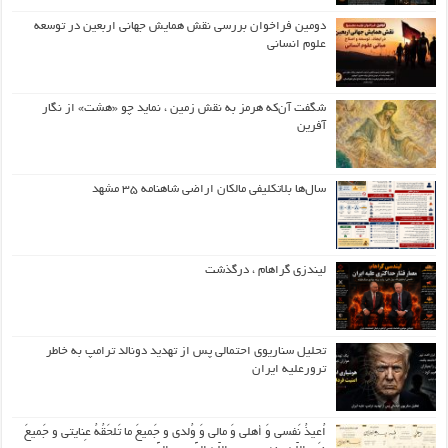
دومین فراخوان بررسی نقش همایش جهانی اربعین در توسعه
علوم انسانی
شگفت آن‌که هرمز به نقش زمین ، نماید چو «هشت» از نگار
آفرین
سال‌ها بلاتکلیفی مالکان اراضی شاهنامه ۳۵ مشهد
لیندزی گراهام ، درگذشت
تحلیل سناریوی احتمالی پس از تهدید دونالد ترامپ به خاطر
ترورعلیه ایران
اُعیذُ نَفسی وَ أهلی وَ مالی وَ وُلدی و جَمیعَ ما تَلحَقُهُ عِنایتی و جَمیعَ