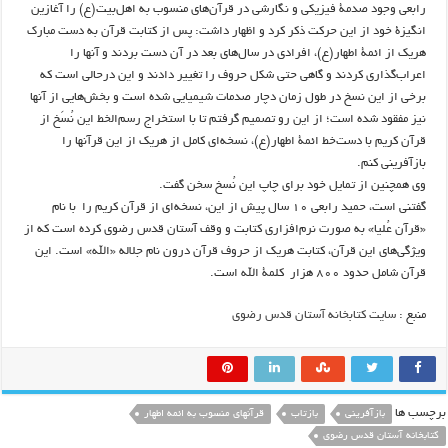
رابعی وجود صدمۀ فیزیکی و نگارشی در قرآن‌های منسوب به اهل‌بیت(ع) را آغازین
انگیزۀ خود از این حرکت ذکر کرد و اظهار داشت: پس از کتابت قرآن به دست مبارک
هریک از ائمۀ اطهار(ع)، افرادی در سال‌های بعد در آن دست بردند و آنها را
اعراب‌گذاری کردند و گاهی حتی شکل حروف را تغییر دادند و این درحالی است که
برخی از این نسخ در طول زمان دچار صدمات شیمیایی شده است و بخش‌هایی از آنها
نیز مفقود شده است؛ از این رو تصمیم گرفتم تا با استخراج رسم‌الخط این نُسَخ از
قرآن کریم با دست‌خط ائمۀ اطهار(ع)، نسخه‌ای کامل از هریک از این قرآنها را
بازآفرینی کنم.
وی همچنین از تمایل خود برای چاپ این نُسخ سخن گفت.
گفتنی است، حمید رابعی ۱۰ سال پیش از این، نسخه‌ای از قرآن کریم را با نام
«قرآن عُلیا» به صورت نرم‌افزاری کتابت و وقف آستان قدس رضوی کرده است که از
ویژگی‌های این قرآن، کتابت هریک از حروف قرآن درون نام جلاله «الله» است. این
قرآن شامل حدود ۸۰۰ هزار کلمۀ الله است.
منبع :
سایت کتابخانه آستان قدس رضوی
برچسب ها
بازآفرینی
بازتاب
قرآنهای منسوب به ائمه اطهار
کتابخانه آستان قدس رضوی