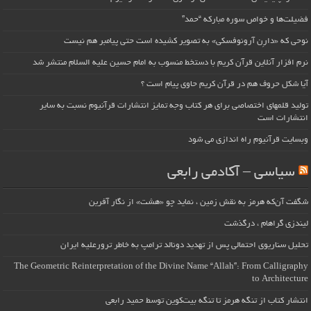
فضیلت‌ها و خواص سوره مبارکه “حمد”
نوحی که «دارِن آرونوفسکی» به تصویر کشیده است حتی پیامبر هم نیست
نرم افزار آنلاین قرآن کریم با دستخط منسوب به امام حسین علیه السلام منتشر شد
آیا شکل حروف هم در قرآن کریم حاوی پیام است ؟
تولید قلمهای اختصاصی برای هر کتاب وجه تمایز انتشارات قرآنیوم نسبت به سایر
انتشارات است
وبسایت قرآنیوم راه اندازی می شود
سیاسی – آکادمی رابعی
شگفت آن‌که هرمز به نقش زمین ، نماید چو «هشت» از نگار آفرین
لیندزی گراهام ، درگذشت
تحلیل سناریوی احتمالی پس از تهدید دونالد ترامپ به خاطر ترورعلیه ایران
The Geometric Reinterpretation of the Divine Name “Allah”: From Calligraphy
to Architecture
انتشار کتاب از تنگه هرمز تا تنگه بیت‌کوین توسط حمید رابعی