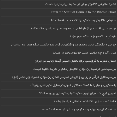
اشاره ساتوشی ناکاموتو بیش از حد به ایران نزدیک است
From the Strait of Hormuz to the Bitcoin Strait
ساتوشی ناکاموتو و بیت کوین تنگه جدید اقتصاد دنیا
بهره‌برداری اقتصادی از نارضایتی مردم و تبدیل اعتراض به کد تخفیف
تاریخچه تنگه هرمز یا تنگه اهورامزدا
چرایی و چگونگی ایجاد روندها در واگذاری برگ برنده حاکمیت تنگه هرمز به ایرانیان
مین ، آب و چه حکایتی است خونبهای دختران میناب
انتقال قدرت یا فروپاشی نرم؟ تحلیل امنیتی آینده ولایت در ایران
بررسی تأثیر فرضیه زن بودن امام دوازدهم بر نظریه «فقیه غایب»
بررسی دلایل قرآنی و روایی و تاریخی مبنی بر امکان زن بودن حضرت ولی عصر (عج)
پاسخگویی و مبارزه با فساد ، سناتور هاولی در مقابل مدیرعامل بوئینگ
تعجیل فرج: دعا برای ظهور، حکومت یا بسترسازی برای عدالت؟
فقیه غایب ، بازی با کلمات یا حقیقتی فراموش شده
سیاستگذاری و چهارچوب فکری در بیان نظریه «فقیه غایب»