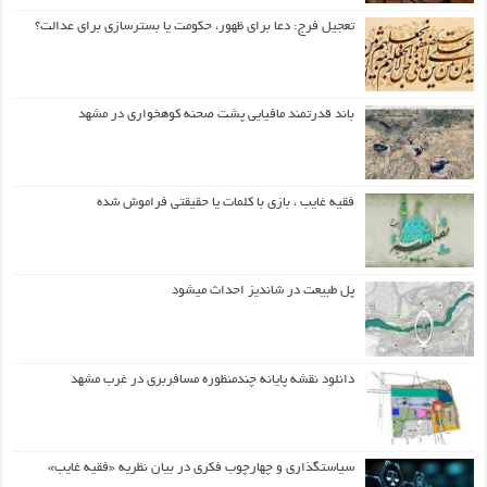
تعجیل فرج: دعا برای ظهور، حکومت یا بسترسازی برای عدالت؟
باند قدرتمند مافیایی پشت صحنه کوهخواری در مشهد
فقیه غایب ، بازی با کلمات یا حقیقتی فراموش شده
پل طبیعت در شاندیز احداث میشود
دانلود نقشه پایانه چندمنظوره مسافربری در غرب مشهد
سیاستگذاری و چهارچوب فکری در بیان نظریه «فقیه غایب»