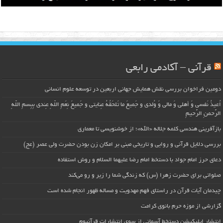
قرآنی – آکادمی رابعی
دومین فراخوان بررسی نقش همایش جهانی اربعین در توسعه علوم انسانی
اُعیذُ نَفسی وَ أهلی وَ مالی وَ وُلدی و جَمیعَ ما تَلحَقُهُ عِنایتی و جَمیعَ نِعَمِ اللّهِ عِندی بِبِسمِ اللّهِ
الرَّحمنِ الرَّحیمِ
بازآفرینی هندسی کلمه جلاله «الله»؛ از خوشنویسی تا معماری
بررسی دلایل قرآنی و روایی و تاریخی مبنی بر امکان زن بودن حضرت ولی عصر (عج)
دعای حرز امام جواد با دستخط امام رضا علیهما السلام و روش استفاده
صلواتی برای حضرت زهرا (س) که زندگی شما را زیر و رو می‌کند
چیدمان آیات قرآن در راستای فهم مهدویت و مساله ظهور انجام شده است
گزارشی از موزه حرم بانوی کرامت
انتشار اپلیکیشن دستخط آسمانی از سوی انتشارات قرآنیوم