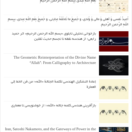
نِعَمِ اللّهِ عِندی بِبِسمِ اللّهِ الرَّحمنِ الرَّحیمِ
اُعیذُ نَفسی وَ أهلی وَ مالی وَ وُلدی، و جَمیعَ ما تَلحَقُهُ عِنایتی، و جَمیعَ نِعَمِ اللّهِ عِندی، بِبِسمِ
اللّهِ الرَّحمنِ الرَّحیمِ.
بازخوانی تحلیلی تابلوی «بسم الله الرحمن الرحیم» اثر حمید
رابعی؛ از هندسه نقطه تا تجسم حدیث ثقلین
The Geometric Reinterpretation of the Divine Name
“Allah”: From Calligraphy to Architecture
إعادة التشكيل الهندسي لكلمة الجلالة «الله»؛ من فن الخط إلى
العمارة
بازآفرینی هندسی کلمه جلاله «الله»؛ از خوشنویسی تا معماری
Iran, Satoshi Nakamoto, and the Gateways of Power in the