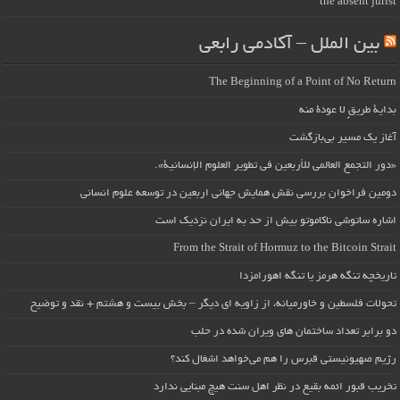
the absent jurist
بین الملل – آکادمی رابعی
The Beginning of a Point of No Return
بداية طريقٍ لا عودة منه
آغاز یک مسیر بی‌بازگشت
«دور التجمع العالمي للأربعين في تطوير العلوم الإنسانية».
دومین فراخوان بررسی نقش همایش جهانی اربعین در توسعه علوم انسانی
اشاره ساتوشی ناکاموتو بیش از حد به ایران نزدیک است
From the Strait of Hormuz to the Bitcoin Strait
تاریخچه تنگه هرمز یا تنگه اهورامزدا
تحولات فلسطین و خاورمیانه، از زاویه ای دیگر – بخش بیست و هشتم + نقد و توضیح
دو برابر تعداد ساختمان های ویران شده در حلب
رژیم صهیونیستی قبرس را هم می‌خواهد اشغال کند؟
تخریب قبور ائمه بقیع در نظر اهل سنت هیچ مبنایی ندارد