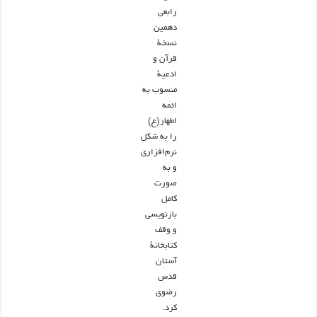
رابعی
دهمین
نسخۀ
قرآن و
ادعیۀ
منسوب به
ائمه
اطهار(ع)
را به شکل
نرم‌افزاری
و به
صورت
کامل
بازنویسی
و وقف
کتابخانۀ
آستان
قدس
رضوی
کرد.