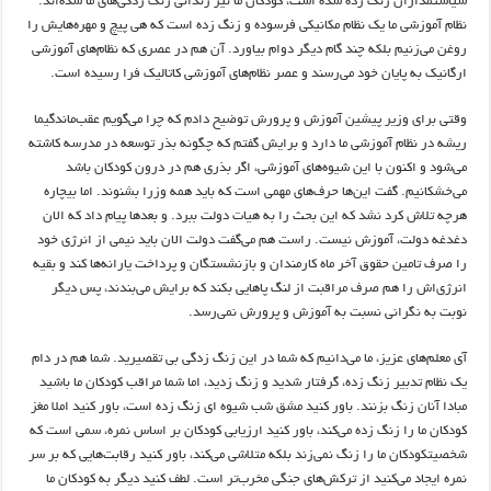
سیاستمداران زنگ زده شده است، کودکان ما نیز زندانی زنگ زدگی‌های ما شد‌ه‌اند.
نظام آموزشی ما یک نظام مکانیکی فرسوده و زنگ زده است که هی پیچ و مهره‌هایش را
روغن می‌زنیم بلکه چند گام دیگر دوام بیاورد. آن هم در عصری که نظام‌های آموزشی
ارگانیک به پایان خود می‌رسند و عصر نظام‌های آموزشی کاتالیک فرا رسیده است
.
وقتی برای وزیر پیشین آموزش و پرورش توضیح دادم که چرا می‌گویم عقب‌ماندگیما
ریشه در نظام آموزشی ما دارد و برایش گفتم که چگونه بذر توسعه در مدرسه کاشته
می‌شود و اکنون با این شیوه‌های آموزشی، اگر بذری هم در درون کودکان باشد
می‌خشکانیم. گفت این‌ها حرف‌های مهمی است که باید همه وزرا بشنوند. اما بیچاره
هرچه تلاش کرد نشد که این بحث را به هیات دولت ببرد. و بعدها پیام داد که الان
دغدغه دولت، آموزش نیست. راست هم می‌گفت دولت الان باید نیمی از انرژی خود
را صرف تامین حقوق آخر ماه کارمندان و بازنشستگان و پرداخت یارانه‌ها کند و بقیه
انرژی‌اش را هم صرف مراقبت از لنگ پاهایی بکند که برایش می‌بندند، پس دیگر
نوبت به نگرانی نسبت به آموزش و پرورش نمی‌رسد
.
آی معلم‌های عزیز، ما می‌دانیم که شما در این زنگ زدگی بی تقصیرید. شما هم در دام
یک نظام تدبیر زنگ زده، گرفتار شدید و زنگ زدید، اما شما مراقب کودکان ما باشید
مبادا آنان زنگ بزنند. باور کنید مشق شب شیوه ای زنگ زده است، باور کنید املا مغز
کودکان ما را زنگ زده می‌کند، باور کنید ارزیابی کودکان بر اساس نمره، سمی است که
شخصیتکودکان ما را زنگ نمی‌زند بلکه متلاشی می‌کند، باور کنید رقابت‌هایی که بر سر
نمره ایجاد می‌کنید از ترکش‌های جنگی مخرب‌تر است. لطف کنید دیگر به کودکان ما