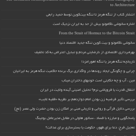
to Architecture
انتشار کتاب از تنگه هرمز تا تنگه بیت‌کوین توسط حمید رابعی
اشاره ساتوشی ناکاموتو بیش از حد به ایران نزدیک است
From the Strait of Hormuz to the Bitcoin Strait
ساتوشی ناکاموتو و بیت کوین تنگه جدید اقتصاد دنیا
بهره‌برداری اقتصادی از نارضایتی مردم و تبدیل اعتراض به کد تخفیف
تاریخچه تنگه هرمز یا تنگه اهورامزدا
چرایی و چگونگی ایجاد روندها در واگذاری برگ برنده حاکمیت تنگه هرمز به ایرانیان
مین ، آب و چه حکایتی است خونبهای دختران میناب
انتقال قدرت یا فروپاشی نرم؟ تحلیل امنیتی آینده ولایت در ایران
بررسی تأثیر فرضیه زن بودن امام دوازدهم بر نظریه «فقیه غایب»
بررسی دلایل قرآنی و روایی و تاریخی مبنی بر امکان زن بودن حضرت ولی عصر (عج)
پاسخگویی و مبارزه با فساد ، سناتور هاولی در مقابل مدیرعامل بوئینگ
تعجیل فرج: دعا برای ظهور، حکومت یا بسترسازی برای عدالت؟