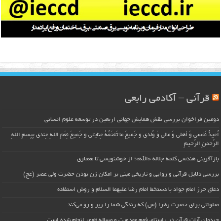
قرآنی – آکادمی رابعی
دومین فراخوان بررسی نقش همایش جهانی اربعین در توسعه علوم انسانی
اُعیذُ نَفسی وَ أهلی وَ مالی وَ وُلدی و جَمیعَ ما تَلحَقُهُ عِنایتی و جَمیعَ نِعَمِ اللّهِ عِندی بِبِسمِ اللّهِ
الرَّحمنِ الرَّحیمِ
بازآفرینی هندسی کلمه جلاله «الله»؛ از خوشنویسی تا معماری
بررسی دلایل قرآنی و روایی و تاریخی مبنی بر امکان زن بودن حضرت ولی عصر (عج)
دعای حرز امام جواد با دستخط امام رضا علیهما السلام و روش استفاده
صلواتی برای حضرت زهرا (س) که زندگی شما را زیر و رو می‌کند
چیدمان آیات قرآن در راستای فهم مهدویت و مساله ظهور انجام شده است