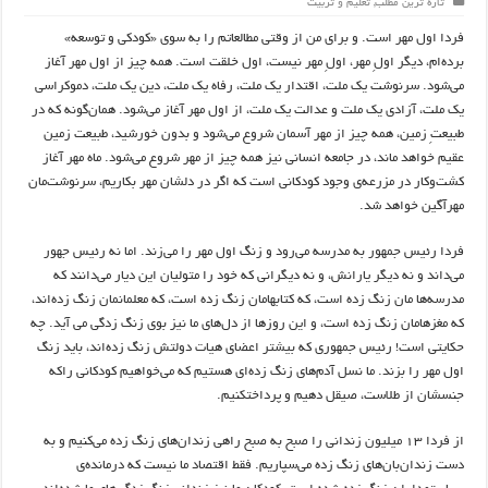
تازه ترین مطلب
,
تعلیم و تربیت
فردا اول مهر است. و برای من از وقتی مطالعاتم را به سوی «کودکی و توسعه»
برده‌ام، دیگر اولِ مهر، اولِ مهر نیست، اول خلقت است. همه چیز از اول مهر آغاز
می‌شود. سرنوشت یک ملت، اقتدار یک ملت، رفاه یک ملت، دین یک ملت، دموکراسی
یک ملت، آزادی یک ملت و عدالت یک ملت، از اول مهر آغاز می‌شود. همان‌گونه که در
طبیعتِ زمین، همه چیز از مهر آسمان شروع می‌شود و بدون خورشید، طبیعت زمین
عقیم خواهد ماند، در جامعه انسانی نیز همه چیز از مهر شروع می‌شود. ماه مهر آغاز
کشت‌وکار در مزرعه‌ی وجود کودکانی است که اگر در دلشان مهر بکاریم، سرنوشت‌مان
مهر‌آگین خواهد شد
.
فردا رئیس جمهور به مدرسه می‌رود و زنگ اول مهر را می‌زند. اما نه رئیس جهور
می‌داند و نه دیگر یارانش، و نه دیگرانی که خود را متولیان این دیار می‌دانند که
مدرسه‌ها مان زنگ زده است، که کتابهامان زنگ زده است، که معلمانمان زنگ زده‌اند،
که مغزهامان زنگ زده است، و این روزها از دل‌های ما نیز بوی زنگ زدگی می آید. چه
حکایتی است! رئیس جمهوری که بیشتر اعضای هیات دولتش زنگ زده‌اند،‌ باید زنگ
اول مهر را بزند. ما نسل آدم‌های زنگ زده‌ای هستیم که می‌خواهیم کودکانی راکه
جنسشان از طلاست، صیقل دهیم و پرداختکنیم
.
از فردا ۱۳ میلیون زندانی را صبح به صبح راهی زندان‌های زنگ زده می‌کنیم و به
دست زندان‌بان‌های زنگ زده می‌سپاریم. فقط اقتصاد ما نیست که درمانده‌ی