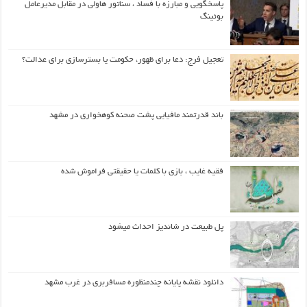
پاسخگویی و مبارزه با فساد ، سناتور هاولی در مقابل مدیرعامل
بوئینگ
تعجیل فرج: دعا برای ظهور، حکومت یا بسترسازی برای عدالت؟
باند قدرتمند مافیایی پشت صحنه کوهخواری در مشهد
فقیه غایب ، بازی با کلمات یا حقیقتی فراموش شده
پل طبیعت در شاندیز احداث میشود
دانلود نقشه پایانه چندمنظوره مسافربری در غرب مشهد