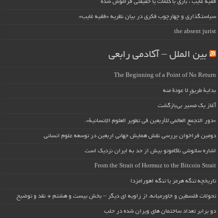
فقیه غایب ، بازی با کلمات یا حقیقتی فراموش شده
سیاستگذاری و چهارچوب فکری در بیان نظریه «فقیه غایب»
the absent jurist
بین الملل – آکادمی رابعی
The Beginning of a Point of No Return
بداية طريقٍ لا عودة منه
آغاز یک مسیر بی‌بازگشت
«دور التجمع العالمي للأربعين في تطوير العلوم الإنسانية».
دومین فراخوان بررسی نقش همایش جهانی اربعین در توسعه علوم انسانی
اشاره ساتوشی ناکاموتو بیش از حد به ایران نزدیک است
From the Strait of Hormuz to the Bitcoin Strait
تاریخچه تنگه هرمز یا تنگه اهورامزدا
تحولات فلسطین و خاورمیانه، از زاویه ای دیگر – بخش بیست و هشتم + نقد و توضیح
دو برابر تعداد ساختمان های ویران شده در حلب