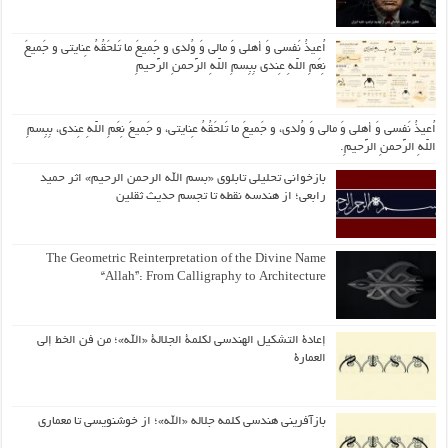
اُعیذُ نَفسی وَ أهلی وَ مالی وَ وُلدی و جَمیعَ ما تَلحَقُهُ عِنایتی و جَمیعَ
نِعَمِ اللّهِ عِندی بِبِسمِ اللّهِ الرَّحمنِ الرَّحیمِ
اُعیذُ نَفسی وَ أهلی وَ مالی وَ وُلدی، و جَمیعَ ما تَلحَقُهُ عِنایتی، و جَمیعَ نِعَمِ اللّهِ عِندی، بِبِسمِ
اللّهِ الرَّحمنِ الرَّحیمِ.
بازخوانی تحلیلی تابلوی «بسم الله الرحمن الرحیم» اثر حمید
رابعی؛ از هندسه نقطه تا تجسم حدیث ثقلین
The Geometric Reinterpretation of the Divine Name
“Allah”: From Calligraphy to Architecture
إعادة التشكيل الهندسي لكلمة الجلالة «الله»؛ من فن الخط إلى
العمارة
بازآفرینی هندسی کلمه جلاله «الله»؛ از خوشنویسی تا معماری