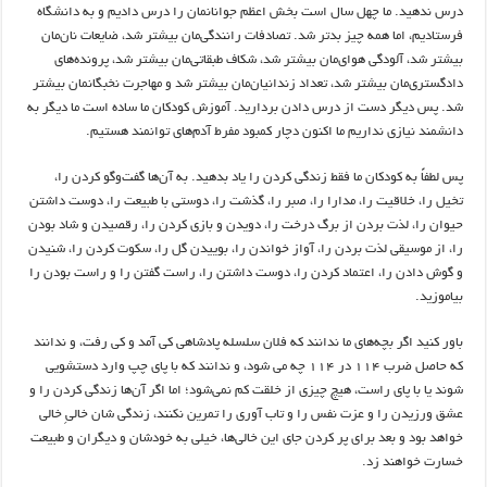
درس ندهید. ما چهل سال است بخش اعظم جوانانمان را درس دادیم و به دانشگاه
فرستادیم، اما همه چیز بدتر شد. تصادفات رانندگی‌مان بیشتر شد، ضایعات نان‌مان
بیشتر شد، آلودگی‌ هوای‌‌مان بیشتر شد، شکاف طبقاتی‌مان بیشتر شد، پرونده‌های
دادگستری‌مان بیشتر شد، تعداد زندانیان‌مان بیشتر شد و مهاجرت نخبگانمان بیشتر
شد. پس دیگر دست از درس دادن بردارید. آموزش کودکان ما ساده است ما دیگر به
دانشمند نیازی نداریم ما اکنون دچار کمبود مفرط آدم‌های توانمند هستیم
.
پس لطفاً به کودکان ما فقط زندگی کردن را یاد بدهید. به آن‌ها گفت‌وگو کردن را،
تخیل را، خلاقیت را، مدارا را، صبر را، گذشت را، دوستی با طبیعت را، دوست داشتن
حیوان را، لذت بردن از برگ درخت را، دویدن و بازی کردن را، رقصیدن و شاد بودن
را، از موسیقی لذت بردن را، آواز خواندن را، بوییدن گل را، سکوت کردن را، شنیدن
و گوش دادن را، اعتماد کردن را، دوست داشتن را، راست گفتن را و راست بودن را
بیاموزید
.
باور کنید اگر بچه‌های ما ندانند که فلان سلسله پادشاهی کی آمد و کی رفت، و ندانند
که حاصل ضرب ۱۱۴ در ۱۱۴ چه می شود، و ندانند که با پای چپ وارد دستشویی
شوند یا با پای راست، هیچ چیزی از خلقت کم نمی‌شود؛ اما اگر آن‌ها زندگی کردن را و
عشق ورزیدن را و عزت نفس را و تاب آوری را تمرین نکنند، زندگی شان خالیِ خالی
خواهد بود و بعد برای پر کردن جای این خالی‌ها، خیلی به خودشان و دیگران و طبیعت
خسارت خواهند زد
.