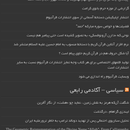
گزارشی از موزه حرم بانوی کرامت
انتشار اپلیکیشن دستخط آسمانی از سوی انتشارات قرآنیوم
فضیلت‌ها و خواص سوره مبارکه “حمد”
نوحی که «دارِن آرونوفسکی» به تصویر کشیده است حتی پیامبر هم نیست
نرم افزار آنلاین قرآن کریم با دستخط منسوب به امام حسین علیه السلام منتشر شد
آیا شکل حروف هم در قرآن کریم حاوی پیام است ؟
تولید قلمهای اختصاصی برای هر کتاب وجه تمایز انتشارات قرآنیوم نسبت به سایر
انتشارات است
وبسایت قرآنیوم راه اندازی می شود
سیاسی – آکادمی رابعی
شگفت آن‌که هرمز به نقش زمین ، نماید چو «هشت» از نگار آفرین
لیندزی گراهام ، درگذشت
تحلیل سناریوی احتمالی پس از تهدید دونالد ترامپ به خاطر ترورعلیه ایران
The Geometric Reinterpretation of the Divine Name “Allah”: From Calligraphy