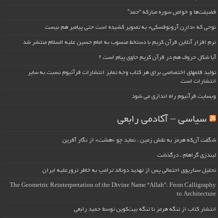
فضیلت‌ها و خواص سوره مبارکه “حمد”
نوحی که «دارِن آرونوفسکی» به تصویر کشیده است حتی پیامبر هم نیست
نرم افزار آنلاین قرآن کریم با دستخط منسوب به امام حسین علیه السلام منتشر شد
آیا شکل حروف هم در قرآن کریم حاوی پیام است ؟
تولید قلمهای اختصاصی برای هر کتاب وجه تمایز انتشارات قرآنیوم نسبت به سایر
انتشارات است
وبسایت قرآنیوم راه اندازی می شود
سیاسی – آکادمی رابعی
شگفت آن‌که هرمز به نقش زمین ، نماید چو «هشت» از نگار آفرین
لیندزی گراهام ، درگذشت
تحلیل سناریوی احتمالی پس از تهدید دونالد ترامپ به خاطر ترورعلیه ایران
The Geometric Reinterpretation of the Divine Name “Allah”: From Calligraphy
to Architecture
انتشار کتاب از تنگه هرمز تا تنگه بیت‌کوین توسط حمید رابعی