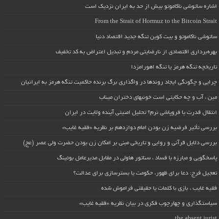
اشاره ساتوشی ناکاموتو بیش از حد به ایران نزدیک است
From the Strait of Hormuz to the Bitcoin Strait
ساتوشی ناکاموتو و بیت کوین تنگه جدید اقتصاد دنیا
بهره‌برداری اقتصادی از نارضایتی مردم و تبدیل اعتراض به کد تخفیف
تاریخچه تنگه هرمز یا تنگه اهورامزدا
چرایی و چگونگی ایجاد روندها در واگذاری برگ برنده حاکمیت تنگه هرمز به ایرانیان
مین ، آب و چه حکایتی است خونبهای دختران میناب
انتقال قدرت یا فروپاشی نرم؟ تحلیل امنیتی آینده ولایت در ایران
بررسی تأثیر فرضیه زن بودن امام دوازدهم بر نظریه «فقیه غایب»
بررسی دلایل قرآنی و روایی و تاریخی مبنی بر امکان زن بودن حضرت ولی عصر (عج)
پاسخگویی و مبارزه با فساد ، سناتور هاولی در مقابل مدیرعامل بوئینگ
تعجیل فرج: دعا برای ظهور، حکومت یا بسترسازی برای عدالت؟
فقیه غایب ، بازی با کلمات یا حقیقتی فراموش شده
سیاستگذاری و چهارچوب فکری در بیان نظریه «فقیه غایب»
the absent jurist