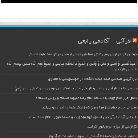
قرآنی – آکادمی رابعی
دومین فراخوان بررسی نقش همایش جهانی اربعین در توسعه علوم انسانی
اُعیذُ نَفسی وَ أهلی وَ مالی وَ وُلدی و جَمیعَ ما تَلحَقُهُ عِنایتی و جَمیعَ نِعَمِ اللّهِ عِندی بِبِسمِ اللّهِ
الرَّحمنِ الرَّحیمِ
بازآفرینی هندسی کلمه جلاله «الله»؛ از خوشنویسی تا معماری
بررسی دلایل قرآنی و روایی و تاریخی مبنی بر امکان زن بودن حضرت ولی عصر (عج)
دعای حرز امام جواد با دستخط امام رضا علیهما السلام و روش استفاده
صلواتی برای حضرت زهرا (س) که زندگی شما را زیر و رو می‌کند
چیدمان آیات قرآن در راستای فهم مهدویت و مساله ظهور انجام شده است
گزارشی از موزه حرم بانوی کرامت
انتشار اپلیکیشن دستخط آسمانی از سوی انتشارات قرآنیوم