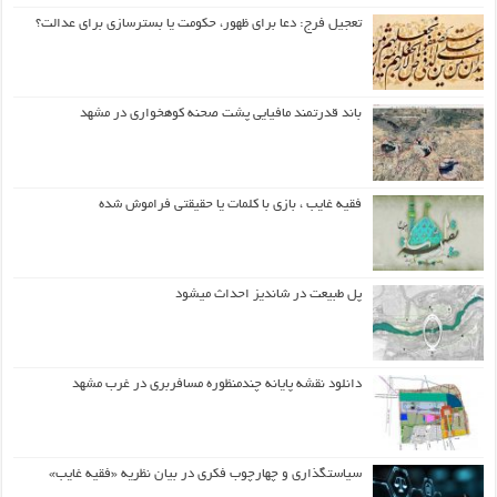
تعجیل فرج: دعا برای ظهور، حکومت یا بسترسازی برای عدالت؟
باند قدرتمند مافیایی پشت صحنه کوهخواری در مشهد
فقیه غایب ، بازی با کلمات یا حقیقتی فراموش شده
پل طبیعت در شاندیز احداث میشود
دانلود نقشه پایانه چندمنظوره مسافربری در غرب مشهد
سیاستگذاری و چهارچوب فکری در بیان نظریه «فقیه غایب»