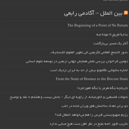
بین الملل – آکادمی رابعی
The Beginning of a Point of No Return
بداية طريقٍ لا عودة منه
آغاز یک مسیر بی‌بازگشت
«دور التجمع العالمي للأربعين في تطوير العلوم الإنسانية».
دومین فراخوان بررسی نقش همایش جهانی اربعین در توسعه علوم انسانی
اشاره ساتوشی ناکاموتو بیش از حد به ایران نزدیک است
From the Strait of Hormuz to the Bitcoin Strait
تاریخچه تنگه هرمز یا تنگه اهورامزدا
تحولات فلسطین و خاورمیانه، از زاویه ای دیگر – بخش بیست و هشتم + نقد و توضیح
دو برابر تعداد ساختمان های ویران شده در حلب
رژیم صهیونیستی قبرس را هم می‌خواهد اشغال کند؟
تخریب قبور ائمه بقیع در نظر اهل سنت هیچ مبنایی ندارد