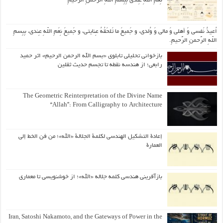
نِعَمِ اللّهِ عِندی بِبِسمِ اللّهِ الرَّحمنِ الرَّحیمِ
اُعیذُ نَفسی وَ أهلی وَ مالی وَ وُلدی، و جَمیعَ ما تَلحَقُهُ عِنایتی، و جَمیعَ نِعَمِ اللّهِ عِندی، بِبِسمِ
اللّهِ الرَّحمنِ الرَّحیمِ.
بازخوانی تحلیلی تابلوی «بسم الله الرحمن الرحیم» اثر حمید
رابعی؛ از هندسه نقطه تا تجسم حدیث ثقلین
The Geometric Reinterpretation of the Divine Name
“Allah”: From Calligraphy to Architecture
إعادة التشكيل الهندسي لكلمة الجلالة «الله»؛ من فن الخط إلى
العمارة
بازآفرینی هندسی کلمه جلاله «الله»؛ از خوشنویسی تا معماری
Iran, Satoshi Nakamoto, and the Gateways of Power in the