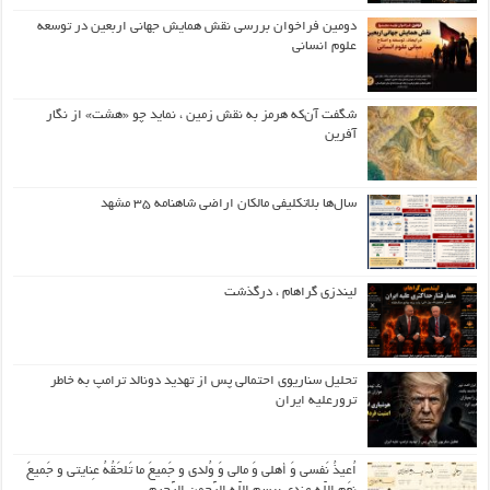
دومین فراخوان بررسی نقش همایش جهانی اربعین در توسعه
علوم انسانی
شگفت آن‌که هرمز به نقش زمین ، نماید چو «هشت» از نگار
آفرین
سال‌ها بلاتکلیفی مالکان اراضی شاهنامه ۳۵ مشهد
لیندزی گراهام ، درگذشت
تحلیل سناریوی احتمالی پس از تهدید دونالد ترامپ به خاطر
ترورعلیه ایران
اُعیذُ نَفسی وَ أهلی وَ مالی وَ وُلدی و جَمیعَ ما تَلحَقُهُ عِنایتی و جَمیعَ