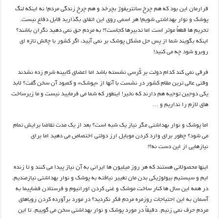
قرارمان این بود که هم چرخ سانتریفوژ بچرخد و هم چرخ زندگی مردم! نه اینکه لنگ
پوشک و نوار بهداشتی شویم! هر اسمی روی این اتفاق بگذارید قابل دفاع نیست.
تحریم ها قطعاً موثر است اما تدبیرها کجاست؟! به مردم حق نمی دهید نگران باشند؟
اینکه بگویند شما از پس حل مشکل پوشک بر نمی آیید، اگر کشور با چالش تازه ای
روبرو شود چه می کنید!
فرقی نمی کند کدام دولت بر کُرسی نشسته باشد اما اعضای کابینه شرم زده نشدند
وقتی عالی ترین مقام کشور در نشست با آنها از «پوشک» و کمبود آن سخن گفت؟ لابد
یکی دوجین توجیه هم دارند که نخیر! اینطور که شما می فرمایید نیست و ما زیرساخت
های لازم را نداریم و …
اما پوشک و نوار بهداشتی مگر نیاز یک شبه است؟ بعد از یک مدت تقاضا برایش تمام
می شود؟ چطور برای وارد کردن موبایل ارز دولتی اختصاص می دهید اما برای
نیازهایی از این دست نه؟!
اینها محصولاتی هستند که هر روز میلیون ها ایرانی به آن نیاز پیدا می کنند و تا زنده
ایم و سیستیم بیولوژیکی بدن مان تغییر نیافته به پوشک و نوار بهداشتی نیازمندیم.
در همه این سال ها کنار ساخت موشک و غنی کردن اورانیوم و فرستادن فضاپیما به
آسمان به این احتیاجات روزمره مردم فکر نکردید؟ در مورد برآورده کردن رویاهای
مردم حرف نمی زنیم. دقیقاً در مورد پوشک و نوار بهداشتی سخن می گوییم. تا این