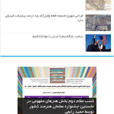
طراحی شهری محدوده قلعه وکیل‌آباد ۸۵ درصد پیشرفت فیزیکی
دارد
ترامپ: بازگشتیم تا ایران را مواخذه کنیم
کسب مقام دوم بخش هنرهای مفهومی در
نسخه های بازآفرینی قرآن منسوب به ائمه
The Geometric Reinterpretation of the
دعای عرفه با دست‌خط منسوب به امام
اطهار در کتابخانه دیجیتال آستان قدس
نخستین جشنواره معلمان هنرمند کشور
کسب عنوان دوم جشنواره معلمان هنرمند
Divine Name “Allah”: From Calligraphy
to Architecture
توسط حمید رابعی
رضوی بارگزاری شد
حسین(ع) منتشر شد
ایران توسط حمید رابعی