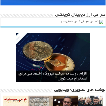
صرافی ارز دیجیتال کوینکس
انقلاب در صنعت و کشاورزی با ارائه لیزر
طرح ایران رود قبل از اینکه یک طرح ملی
سال‌ها بلاتکلیفی مالکان اراضی شاهنامه ۳۵
باند قدرتمند مافیایی پشت صحنه کوهخواری
الزام دولت به ساخت نیروگاه اختصاصی برای
مشهد
سطحی
در مشهد
استخراج بیت کوین
باشد ، یک مطالبه بین المللی خواهد شد
نوشته های تصویری/ویدیویی