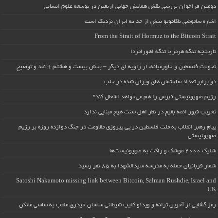
دومین فراخوان بررسی نقش همایش جهانی اربعین در توسعه علوم انسانی
اشاره ساتوشی ناکاموتو بیش از حد به ایران نزدیک است
From the Strait of Hormuz to the Bitcoin Strait
تاریخچه تنگه هرمز یا تنگه اهورامزدا
تحولات فلسطین و خاورمیانه، از زاویه ای دیگر – بخش بیست و هشتم + نقد و توضیح
دو برابر تعداد ساختمان های ویران شده در حلب
رژیم صهیونیستی قبرس را هم می‌خواهد اشغال کند؟
تخریب قبور ائمه بقیع در نظر اهل سنت هیچ مبنایی ندارد
پیام رهبر انقلاب به ملت فلسطین در پی پیروزی مقاومت در جنگ دوازده روزه بر رژیم
صهیونیستی
شلیک ۲۰۰۰ موشک و راکت به صهیونیست‌ها
شمار قربانیان حمله به مدرسه سیدالشهدا به ۸۵ نفر رسید
Satoshi Nakamoto missing link between Bitcoin, Salman Rushdie, Israel and
UK
رمز گشایی از آخرین ترانه و ویدئو کلیپ شیطانی ساسان حیدری ملقب به ساسی مانکن