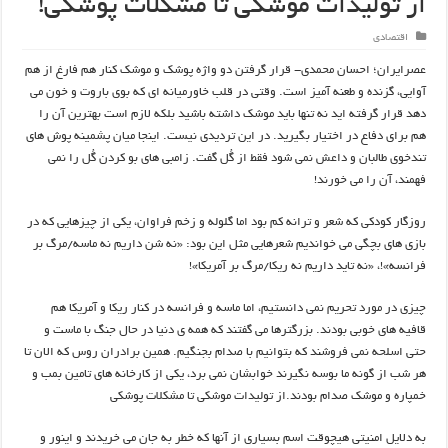
از تولیدات موشکی تا مشکلات پوشکی!
اقتصادی
عصرایران؛ احسان محمدی- قرار گرفتن دو واژه پوشک و موشک کنار هم فارغ از هم
آوایی، گزنده و طعنه آمیز است. وقتی در قلب خاورمیانه ای که بوی باروت و خون می
دهد قرار گرفته اید نه تنها باید موشک داشته باشید بلکه لازم است بهترین آن را
هم برای دفاع در اختیار بگیرید. در این تردیدی نیست. اینجا میان پشمینه پوش های
تندخوی طالبان و داعش نمی شود فقط از گُل گفت. زامبی های بو کردن گُل را نمی
فهمند، آن را می خورند!
روزگار کودکی که شعر و ترانه کم بود اما گلوله و زخم فراوان، یکی از چیزهایی که در
بازی های بچگی می خواندیم شعرهایی مثل این بود: «نه شن داریم نه ماسه/مرگ بر
فرانسه»!، «نه تاید داریم نه ریکا/مرگ بر آمریکا»!
چیزی در مورد تحریم نمی دانستیم، اما ماسه و فرانسه در کنار ریکا و آمریکا هم
قافیه های خوبی بودند. بزرگترها می گفتند که همه ی دنیا در حال جنگ با ماست و
حتی اسلحه نمی فروشند که بتوانیم با صدام بجنگیم. همین برادران روس که الان تا
هر شب از گونه ما بوسه نگیرند خوابشان نمی برد، یکی از کارخانه های تامین بمب و
خمپاره و موشک صدام بودند.از تولیدات موشکی تا مشکلات پوشکی
به دلایل امنیتی هیچوقت اسم بسیاری از آنها که خطر به جان می خریدند و اینور و