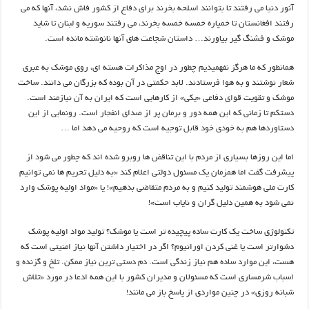
آنور دنیا می رفتند تا بتوانند اسلحه بخرند برای دفاع از کشور فاش نشد، آنها که می
رفتند افغانستان تا خمپاره خمسه خمسه بخرند، می رفتند سوریه و لبنان تا شاید
موشک و فشنگ گیر بیاورند… داستان شجاعت های آنها نانوشته مانده است.
همانطور که ما هرگز نفهمیدیم چطور در اوج مذاکرات هسته ای، روی موشک به عبری
شعار نوشتند و به هوا فرستادند. لابد حکمتی در آن بوده که بزرگان می دانند. ساخت
موشک و تقویت قوای دفاعی «یکی» از کارهایی است که ایران به آن نیازمند است.
دستکم تا زمانی که این همه دور و برمان پر از صدای انفجار است. رونمایی از این
دستاوردها هم به خودی خود قابل توجیه است که روحیه می دهد اما …
اما این روزها بسیاری از مردم با این تناقض ها روبرو شده اند که چطور می شود از
پیشرفت گفت اما همزمان یک مسئول دولتی اعلام کند «به دلیل تحریم ها نمی توانیم
کارت ملی هوشمند تولید کنیم و به مردم متقاضی بدهیم»! یا «مواد اولیه پوشک وارد
نمی شود به همین دلیل گران و نایاب است»!
تکنولوژی ساخت یک کارت ساده پیچیده تر است یا موشک؟ تولید مواد اولیه پوشک
دشوارتر است یا غنی کردن اورانیوم؟ اگر در اختیار داشتن آنها نیاز امنیتی است که
هست، این موارد ساده هم نیاز زندگی است. دم دستی ترین نیاز ممکن. تلخ و گزنده و
اسباب شرمساری است که مسئولان و مدیران کشور با این همه ادعا در مورد «تلاش
شبانه روزی» در چنین مواردی از پاسخ باز می مانند!