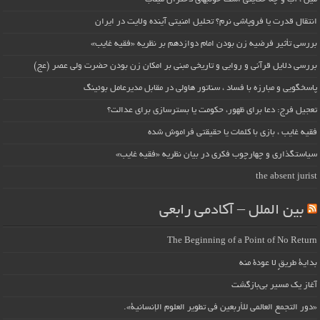
انتقال قدرت یا فروپاشی نرم؟ تحلیل امنیتی آینده ولایت در ایران
بررسی تأثیر فرضیه زن بودن امام دوازدهم بر نظریه «فقیه غایب»
بررسی دلایل قرآنی و روایی و تاریخی مبنی بر امکان زن بودن حضرت ولی عصر (عج)
پاسخگویی و مبارزه با فساد ، سناتور هاولی در مقابل مدیرعامل بوئینگ
تعجیل فرج: دعا برای ظهور، حکومت یا بسترسازی برای عدالت؟
فقیه غایب ، بازی با کلمات یا حقیقتی فراموش شده
سیاستگذاری و چهارچوب فکری در بیان نظریه «فقیه غایب»
the absent jurist
بین الملل – آکادمی رابعی
The Beginning of a Point of No Return
بداية طريقٍ لا عودة منه
آغاز یک مسیر بی‌بازگشت
«دور التجمع العالمي للأربعين في تطوير العلوم الإنسانية».