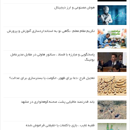
هوش مصنوعی و ارز دیجیتال
تکریم مقام معلم: نگاهی نو به استانداردسازی آموزش و پرورش
پاسخگویی و مبارزه با فساد ، سناتور هاولی در مقابل مدیرعامل
بوئینگ
تعجیل فرج: دعا برای ظهور، حکومت یا بسترسازی برای عدالت؟
باند قدرتمند مافیایی پشت صحنه کوهخواری در مشهد
فقیه غایب ، بازی با کلمات یا حقیقتی فراموش شده