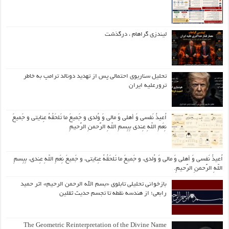
لیندزی گراهام ، درگذشت
تحلیل سناریوی احتمالی پس از تهدید دونالد ترامپ به خاطر
ترورعلیه ایران
اُعیذُ نَفسی وَ أهلی وَ مالی وَ وُلدی و جَمیعَ ما تَلحَقُهُ عِنایتی و جَمیعَ
نِعَمِ اللّهِ عِندی بِبِسمِ اللّهِ الرَّحمنِ الرَّحیمِ
اُعیذُ نَفسی وَ أهلی وَ مالی وَ وُلدی، و جَمیعَ ما تَلحَقُهُ عِنایتی، و جَمیعَ نِعَمِ اللّهِ عِندی، بِبِسمِ
اللّهِ الرَّحمنِ الرَّحیمِ.
بازخوانی تحلیلی تابلوی «بسم الله الرحمن الرحیم» اثر حمید
رابعی؛ از هندسه نقطه تا تجسم حدیث ثقلین
The Geometric Reinterpretation of the Divine Name