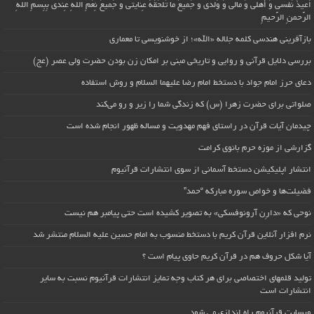
اُعیذُ نَفسی وَ أهلی وَ مالی وَ وُلدی و جَمیعَ ما تَلحَقُهُ عِنایتی و جَمیعَ نِعَمِ اللّهِ عِندی بِبِسمِ اللّهِ
الرَّحمنِ الرَّحیمِ
بازآفرینی هندسی کلمه جلاله «الله»؛ از خوشنویسی تا معماری
بررسی دلایل قرآنی و روایی و تاریخی مبنی بر امکان زن بودن حضرت ولی عصر (عج)
دعای حرز امام جواد با دستخط امام رضا علیهما السلام و روش استفاده
صلواتی برای حضرت زهرا (س) که زندگی شما را زیر و رو می‌کند
چیدمان آیات قرآن در راستای فهم مهدویت و مساله ظهور انجام شده است
گزارشی از موزه حرم بانوی کرامت
انتشار اپلیکیشن دستخط آسمانی از سوی انتشارات قرآنیوم
فضیلت‌ها و خواص سوره مبارکه “حمد”
نوحی که «دارِن آرونوفسکی» به تصویر کشیده است حتی پیامبر هم نیست
نرم افزار آنلاین قرآن کریم با دستخط منسوب به امام حسین علیه السلام منتشر شد
آیا شکل حروف هم در قرآن کریم حاوی پیام است ؟
تولید قلمهای اختصاصی برای هر کتاب وجه تمایز انتشارات قرآنیوم نسبت به سایر
انتشارات است
وبسایت قرآنیوم راه اندازی می شود