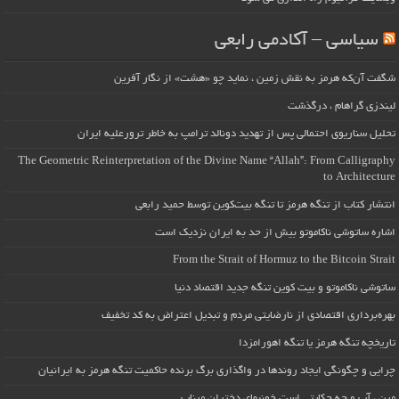
سیاسی – آکادمی رابعی
شگفت آن‌که هرمز به نقش زمین ، نماید چو «هشت» از نگار آفرین
لیندزی گراهام ، درگذشت
تحلیل سناریوی احتمالی پس از تهدید دونالد ترامپ به خاطر ترورعلیه ایران
The Geometric Reinterpretation of the Divine Name “Allah”: From Calligraphy
to Architecture
انتشار کتاب از تنگه هرمز تا تنگه بیت‌کوین توسط حمید رابعی
اشاره ساتوشی ناکاموتو بیش از حد به ایران نزدیک است
From the Strait of Hormuz to the Bitcoin Strait
ساتوشی ناکاموتو و بیت کوین تنگه جدید اقتصاد دنیا
بهره‌برداری اقتصادی از نارضایتی مردم و تبدیل اعتراض به کد تخفیف
تاریخچه تنگه هرمز یا تنگه اهورامزدا
چرایی و چگونگی ایجاد روندها در واگذاری برگ برنده حاکمیت تنگه هرمز به ایرانیان
مین ، آب و چه حکایتی است خونبهای دختران میناب