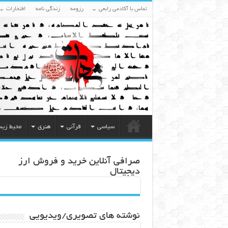
تماس با آکادمی رابعی
رزومه
زندگی نامه
افتخارات
سیاسی
قرآنی
هنری
محیط زی
صرافی آنلاین خرید و فروش ارز
دیجیتال
نوشته های تصویری/ویدیویی