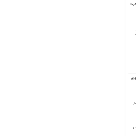
مزدا
های
ر
یر