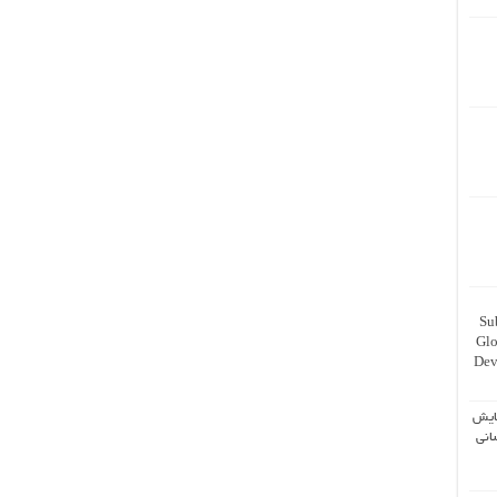
Su
Glo
Dev
ایش
انی