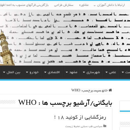
ارتباط با دانش آموزان
مشاوره
سفارش طراحی
بازآفرینی قرآنهای منسوب به ائمه اطهار
ست
علمی
شهرسازی
مشهد
اقتصادی
خودرو
بین الملل
خانه
سپس
برچسب:
WHO
بایگانی/آرشیو برچسب ها :
WHO
رمزگشایی از کوئید ۱۸ !
سیاسی
,
طب سنتی
,
محیط زیست