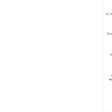
د به
Fro
ه
یف