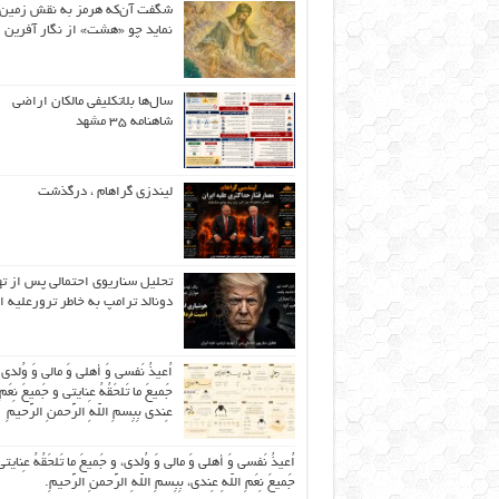
شگفت آن‌که هرمز به نقش زمین 
نماید چو «هشت» از نگار آفرین
سال‌ها بلاتکلیفی مالکان اراضی
شاهنامه ۳۵ مشهد
لیندزی گراهام ، درگذشت
تحلیل سناریوی احتمالی پس از ت
دونالد ترامپ به خاطر ترورعلیه ا
اُعیذُ نَفسی وَ أهلی وَ مالی وَ وُلدی
جَمیعَ ما تَلحَقُهُ عِنایتی و جَمیعَ نِعَمِ 
عِندی بِبِسمِ اللّهِ الرَّحمنِ الرَّحیمِ
اُعیذُ نَفسی وَ أهلی وَ مالی وَ وُلدی، و جَمیعَ ما تَلحَقُهُ عِنایتی
جَمیعَ نِعَمِ اللّهِ عِندی، بِبِسمِ اللّهِ الرَّحمنِ الرَّحیمِ.