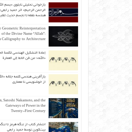
بازخوانی تحلیلی تابلوی «بسم الل
الرحمن الرحیم» اثر حمید رابعی؛ 
هندسه نقطه تا تجسم حدیث ثقلی
 Geometric Reinterpretation
of the Divine Name “Allah”:
 Calligraphy to Architecture
إعادة التشكيل الهندسي لكلمة الج
«الله»؛ من فن الخط إلى العمارة
بازآفرینی هندسی کلمه جلاله «الل
از خوشنویسی تا معماری
an, Satoshi Nakamoto, and the
Gateways of Power in the
Twenty-First Century
انتشار کتاب از تنگه هرمز تا تنگه
بیت‌کوین توسط حمید رابعی