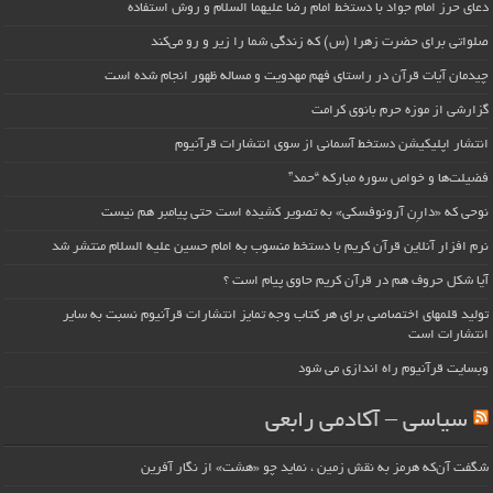
دعای حرز امام جواد با دستخط امام رضا علیهما السلام و روش استفاده
صلواتی برای حضرت زهرا (س) که زندگی شما را زیر و رو می‌کند
چیدمان آیات قرآن در راستای فهم مهدویت و مساله ظهور انجام شده است
گزارشی از موزه حرم بانوی کرامت
انتشار اپلیکیشن دستخط آسمانی از سوی انتشارات قرآنیوم
فضیلت‌ها و خواص سوره مبارکه “حمد”
نوحی که «دارِن آرونوفسکی» به تصویر کشیده است حتی پیامبر هم نیست
نرم افزار آنلاین قرآن کریم با دستخط منسوب به امام حسین علیه السلام منتشر شد
آیا شکل حروف هم در قرآن کریم حاوی پیام است ؟
تولید قلمهای اختصاصی برای هر کتاب وجه تمایز انتشارات قرآنیوم نسبت به سایر
انتشارات است
وبسایت قرآنیوم راه اندازی می شود
سیاسی – آکادمی رابعی
شگفت آن‌که هرمز به نقش زمین ، نماید چو «هشت» از نگار آفرین