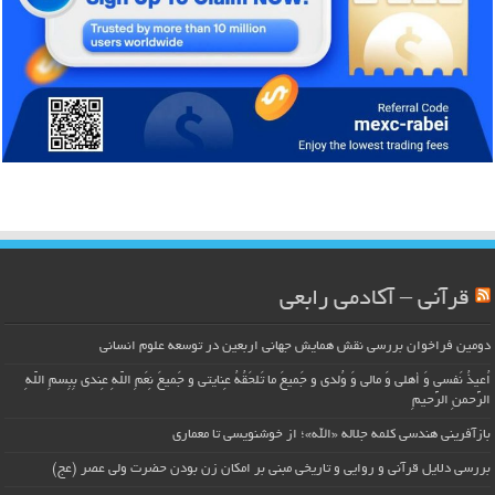
قرآنی – آکادمی رابعی
دومین فراخوان بررسی نقش همایش جهانی اربعین در توسعه علوم انسانی
اُعیذُ نَفسی وَ أهلی وَ مالی وَ وُلدی و جَمیعَ ما تَلحَقُهُ عِنایتی و جَمیعَ نِعَمِ اللّهِ عِندی بِبِسمِ اللّهِ
الرَّحمنِ الرَّحیمِ
بازآفرینی هندسی کلمه جلاله «الله»؛ از خوشنویسی تا معماری
بررسی دلایل قرآنی و روایی و تاریخی مبنی بر امکان زن بودن حضرت ولی عصر (عج)