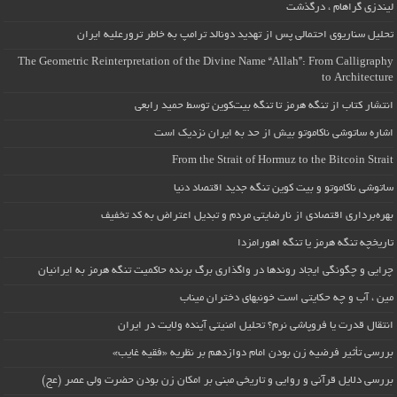
لیندزی گراهام ، درگذشت
تحلیل سناریوی احتمالی پس از تهدید دونالد ترامپ به خاطر ترورعلیه ایران
The Geometric Reinterpretation of the Divine Name “Allah”: From Calligraphy
to Architecture
انتشار کتاب از تنگه هرمز تا تنگه بیت‌کوین توسط حمید رابعی
اشاره ساتوشی ناکاموتو بیش از حد به ایران نزدیک است
From the Strait of Hormuz to the Bitcoin Strait
ساتوشی ناکاموتو و بیت کوین تنگه جدید اقتصاد دنیا
بهره‌برداری اقتصادی از نارضایتی مردم و تبدیل اعتراض به کد تخفیف
تاریخچه تنگه هرمز یا تنگه اهورامزدا
چرایی و چگونگی ایجاد روندها در واگذاری برگ برنده حاکمیت تنگه هرمز به ایرانیان
مین ، آب و چه حکایتی است خونبهای دختران میناب
انتقال قدرت یا فروپاشی نرم؟ تحلیل امنیتی آینده ولایت در ایران
بررسی تأثیر فرضیه زن بودن امام دوازدهم بر نظریه «فقیه غایب»
بررسی دلایل قرآنی و روایی و تاریخی مبنی بر امکان زن بودن حضرت ولی عصر (عج)