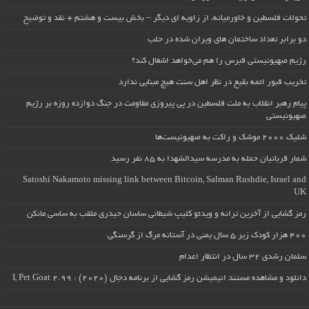
تحولات فلسطین و خاورمیانه، از زاویه ای دیگر – بخش بیست و هشتم + نقد و توضیح
دو برابر تعداد ساختمان های ویران شده در حلب
رژیم صهیونیستی قبرس را هم می‌خواهد اشغال کند؟
تخریب قبور ائمه بقیع در نظر اهل سنت هیچ مبنایی ندارد
پیام رهبر انقلاب به ملت فلسطین در پی پیروزی مقاومت در جنگ دوازده روزه بر رژیم
صهیونیستی
شلیک ۲۰۰۰ موشک و راکت به صهیونیست‌ها
شمار قربانیان حمله به مدرسه سیدالشهدا به ۸۵ نفر رسید
Satoshi Nakamoto missing link between Bitcoin, Salman Rushdie, Israel and
UK
رمز گشایی از آخرین ترانه و ویدئو کلیپ شیطانی ساسان حیدری ملقب به ساسی مانکن
۴۰۰ هزار کودک زیر ۵ سال یمنی در آستانه مرگ از گرسنگی
سلمان رشدی ۳۲ سال در انتظار اعدام
دانلود و مشاهده مستند انیمیشن رمز گشایی از برنامه دجال (۲۰۲۰) : I, Pet Goat 2.99