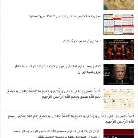
سال‌ها بلاتکلیفی مالکان اراضی شاهنامه ۳۵ مشهد
لیندزی گراهام ، درگذشت
تحلیل سناریوی احتمالی پس از تهدید دونالد ترامپ به خاطر
ترورعلیه ایران
اُعیذُ نَفسی وَ أهلی وَ مالی وَ وُلدی و جَمیعَ ما تَلحَقُهُ عِنایتی و جَمیعَ
نِعَمِ اللّهِ عِندی بِبِسمِ اللّهِ الرَّحمنِ الرَّحیمِ
اُعیذُ نَفسی وَ أهلی وَ مالی وَ وُلدی، و جَمیعَ ما تَلحَقُهُ عِنایتی، و جَمیعَ نِعَمِ اللّهِ عِندی، بِبِسمِ
اللّهِ الرَّحمنِ الرَّحیمِ.
بازخوانی تحلیلی تابلوی «بسم الله الرحمن الرحیم» اثر حمید
رابعی؛ از هندسه نقطه تا تجسم حدیث ثقلین