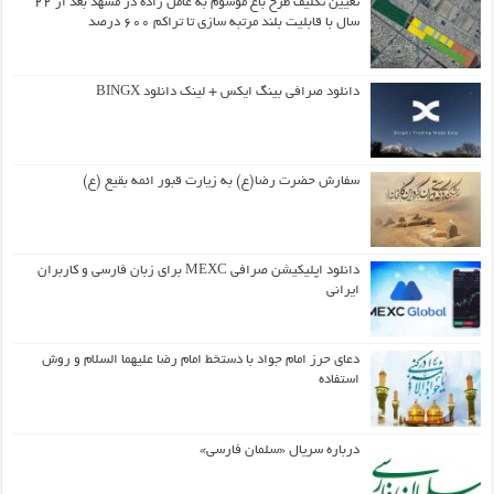
تعیین تکلیف طرح باغ موسوم به عامل زاده در مشهد بعد از ۲۲
سال با قابلیت بلند مرتبه سازی تا تراکم ۶۰۰ درصد
دانلود صرافی بینگ ایکس + لینک دانلود BINGX
سفارش حضرت رضا(ع) به زیارت قبور ائمه بقیع (ع)
دانلود اپلیکیشن صرافی MEXC برای زبان فارسی و کاربران
ایرانی
دعای حرز امام جواد با دستخط امام رضا علیهما السلام و روش
استفاده
درباره سریال «سلمان فارسی»