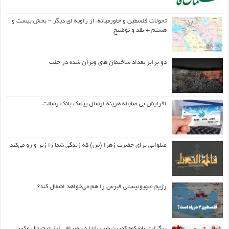
تحولات فلسطین و خاورمیانه، از زاویه ای دیگر – بخش بیست و
هشتم + نقد و توضیح
دو برابر تعداد ساختمان های ویران شده در حلب
افزایش بی ضابطه هزینه ارسال پیامک بانک رسالت
صلواتی برای حضرت زهرا (س) که زندگی شما را زیر و رو می‌کند
رژیم صهیونیستی قبرس را هم می‌خواهد اشغال کند؟
برگزاری باشکوه کمپین شب یلدا در صرافی ارز دیجیتال مکسی