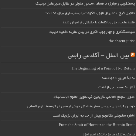
پاسخگویی و مبارزه با فساد ، سناتور هاولی در مقابل مدیرعامل بوئینگ
تعجیل فرج: دعا برای ظهور، حکومت یا بسترسازی برای عدالت؟
فقیه غایب ، بازی با کلمات یا حقیقتی فراموش شده
سیاستگذاری و چهارچوب فکری در بیان نظریه «فقیه غایب»
the absent jurist
بین الملل – آکادمی رابعی
The Beginning of a Point of No Return
بداية طريقٍ لا عودة منه
آغاز یک مسیر بی‌بازگشت
«دور التجمع العالمي للأربعين في تطوير العلوم الإنسانية».
دومین فراخوان بررسی نقش همایش جهانی اربعین در توسعه علوم انسانی
اشاره ساتوشی ناکاموتو بیش از حد به ایران نزدیک است
From the Strait of Hormuz to the Bitcoin Strait
تاریخچه تنگه هرمز یا تنگه اهورامزدا