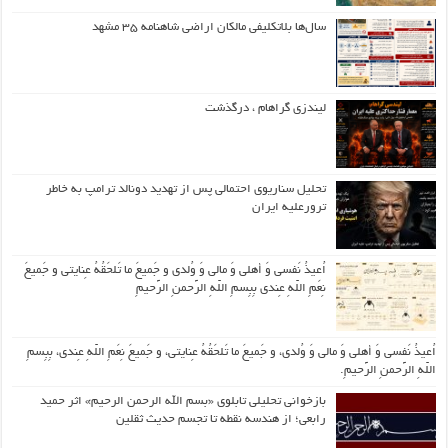
سال‌ها بلاتکلیفی مالکان اراضی شاهنامه ۳۵ مشهد
لیندزی گراهام ، درگذشت
تحلیل سناریوی احتمالی پس از تهدید دونالد ترامپ به خاطر
ترورعلیه ایران
اُعیذُ نَفسی وَ أهلی وَ مالی وَ وُلدی و جَمیعَ ما تَلحَقُهُ عِنایتی و جَمیعَ
نِعَمِ اللّهِ عِندی بِبِسمِ اللّهِ الرَّحمنِ الرَّحیمِ
اُعیذُ نَفسی وَ أهلی وَ مالی وَ وُلدی، و جَمیعَ ما تَلحَقُهُ عِنایتی، و جَمیعَ نِعَمِ اللّهِ عِندی، بِبِسمِ
اللّهِ الرَّحمنِ الرَّحیمِ.
بازخوانی تحلیلی تابلوی «بسم الله الرحمن الرحیم» اثر حمید
رابعی؛ از هندسه نقطه تا تجسم حدیث ثقلین