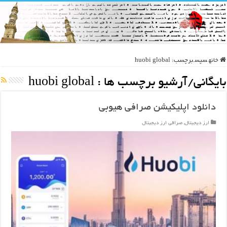
خانه
سپس
برچسب:
huobi global
بایگانی/آرشیو برچسب ها :
huobi global
دانلود اپلیکیشن صرافی هیوبی
ارز دیجیتال
,
صرافی ارز دیجیتال