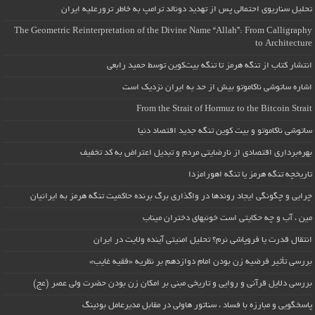
تحلیل سناریوی احتمالی پس از تهدید دونالد ترامپ به خاطر ترورعلیه ایران
The Geometric Reinterpretation of the Divine Name “Allah”: From Calligraphy
to Architecture
انتشار کتاب از تنگه هرمز تا تنگه بیت‌کوین توسط حمید رابعی
اشاره ساتوشی ناکاموتو بیش از حد به ایران نزدیک است
From the Strait of Hormuz to the Bitcoin Strait
ساتوشی ناکاموتو و بیت کوین تنگه جدید اقتصاد دنیا
بهره‌برداری اقتصادی از نارضایتی مردم و تبدیل اعتراض به کد تخفیف
تاریخچه تنگه هرمز یا تنگه اهورامزدا
چرایی و چگونگی ایجاد روندها در واگذاری برگ برنده حاکمیت تنگه هرمز به ایرانیان
مین ، آب و چه حکایتی است خونبهای دختران میناب
انتقال قدرت یا فروپاشی نرم؟ تحلیل امنیتی آینده ولایت در ایران
بررسی تأثیر فرضیه زن بودن امام دوازدهم بر نظریه «فقیه غایب»
بررسی دلایل قرآنی و روایی و تاریخی مبنی بر امکان زن بودن حضرت ولی عصر (عج)
پاسخگویی و مبارزه با فساد ، سناتور هاولی در مقابل مدیرعامل بوئینگ