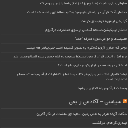
صلواتی برای حضرت زهرا (س) که زندگی شما را زیر و رو می‌کند
چیدمان آیات قرآن در راستای فهم مهدویت و مساله ظهور انجام شده است
گزارشی از موزه حرم بانوی کرامت
انتشار اپلیکیشن دستخط آسمانی از سوی انتشارات قرآنیوم
فضیلت‌ها و خواص سوره مبارکه “حمد”
نوحی که «دارِن آرونوفسکی» به تصویر کشیده است حتی پیامبر هم نیست
نرم افزار آنلاین قرآن کریم با دستخط منسوب به امام حسین علیه السلام منتشر شد
آیا شکل حروف هم در قرآن کریم حاوی پیام است ؟
تولید قلمهای اختصاصی برای هر کتاب وجه تمایز انتشارات قرآنیوم نسبت به سایر
انتشارات است
وبسایت قرآنیوم راه اندازی می شود
سیاسی – آکادمی رابعی
شگفت آن‌که هرمز به نقش زمین ، نماید چو «هشت» از نگار آفرین
لیندزی گراهام ، درگذشت