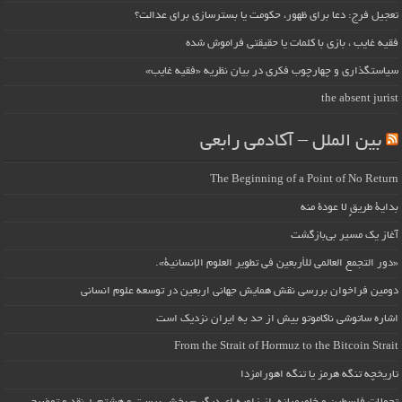
تعجیل فرج: دعا برای ظهور، حکومت یا بسترسازی برای عدالت؟
فقیه غایب ، بازی با کلمات یا حقیقتی فراموش شده
سیاستگذاری و چهارچوب فکری در بیان نظریه «فقیه غایب»
the absent jurist
بین الملل – آکادمی رابعی
The Beginning of a Point of No Return
بداية طريقٍ لا عودة منه
آغاز یک مسیر بی‌بازگشت
«دور التجمع العالمي للأربعين في تطوير العلوم الإنسانية».
دومین فراخوان بررسی نقش همایش جهانی اربعین در توسعه علوم انسانی
اشاره ساتوشی ناکاموتو بیش از حد به ایران نزدیک است
From the Strait of Hormuz to the Bitcoin Strait
تاریخچه تنگه هرمز یا تنگه اهورامزدا