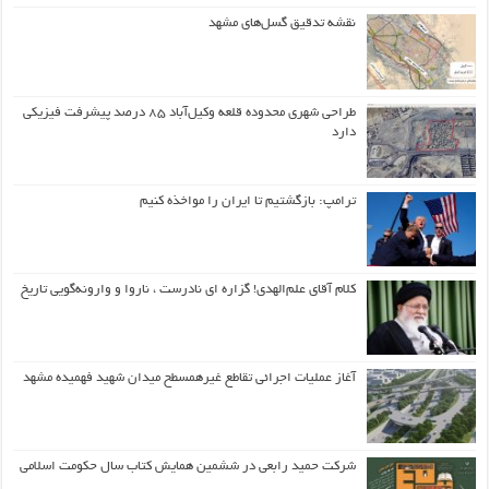
نقشه تدقیق گسل‌های مشهد
طراحی شهری محدوده قلعه وکیل‌آباد ۸۵ درصد پیشرفت فیزیکی
دارد
ترامپ: بازگشتیم تا ایران را مواخذه کنیم
کلام آقای علم‌الهدی! گزاره ای نادرست ، ناروا و وارونه‌گویی تاریخ
آغاز عملیات اجرائی تقاطع غیرهمسطح میدان شهید فهمیده مشهد
شرکت حمید رابعی در ششمین همایش کتاب سال حکومت اسلامی