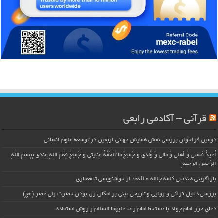
قرآنی – آکادمی رابعی
دومین فراخوان بررسی نقش همایش جهانی اربعین در توسعه علوم انسانی
اُعیذُ نَفسی وَ أهلی وَ مالی وَ وُلدی و جَمیعَ ما تَلحَقُهُ عِنایتی و جَمیعَ نِعَمِ اللّهِ عِندی بِبِسمِ اللّهِ
الرَّحمنِ الرَّحیمِ
بازآفرینی هندسی کلمه جلاله «الله»؛ از خوشنویسی تا معماری
بررسی دلایل قرآنی و روایی و تاریخی مبنی بر امکان زن بودن حضرت ولی عصر (عج)
دعای حرز امام جواد با دستخط امام رضا علیهما السلام و روش استفاده