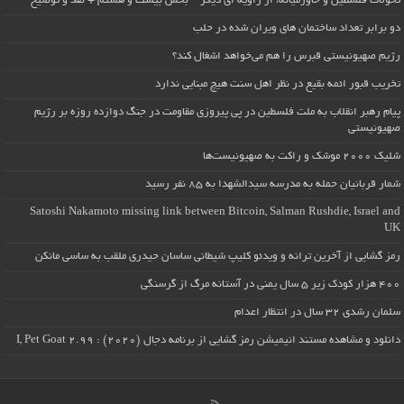
تحولات فلسطین و خاورمیانه، از زاویه ای دیگر – بخش بیست و هشتم + نقد و توضیح
دو برابر تعداد ساختمان های ویران شده در حلب
رژیم صهیونیستی قبرس را هم می‌خواهد اشغال کند؟
تخریب قبور ائمه بقیع در نظر اهل سنت هیچ مبنایی ندارد
پیام رهبر انقلاب به ملت فلسطین در پی پیروزی مقاومت در جنگ دوازده روزه بر رژیم
صهیونیستی
شلیک ۲۰۰۰ موشک و راکت به صهیونیست‌ها
شمار قربانیان حمله به مدرسه سیدالشهدا به ۸۵ نفر رسید
Satoshi Nakamoto missing link between Bitcoin, Salman Rushdie, Israel and
UK
رمز گشایی از آخرین ترانه و ویدئو کلیپ شیطانی ساسان حیدری ملقب به ساسی مانکن
۴۰۰ هزار کودک زیر ۵ سال یمنی در آستانه مرگ از گرسنگی
سلمان رشدی ۳۲ سال در انتظار اعدام
دانلود و مشاهده مستند انیمیشن رمز گشایی از برنامه دجال (۲۰۲۰) : I, Pet Goat 2.99