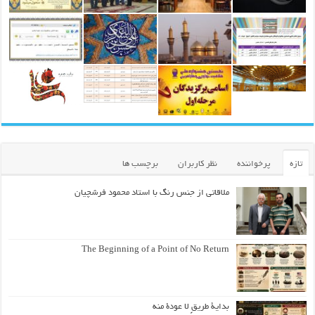
تازه
پرخواننده
نظر کاربران
برچسب ها
ملاقاتی از جنس رنگ با استاد محمود فرشچیان
The Beginning of a Point of No Return
بداية طريقٍ لا عودة منه