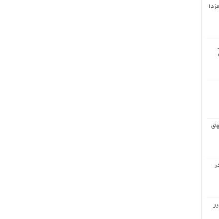
مزدا
های
ر
یر