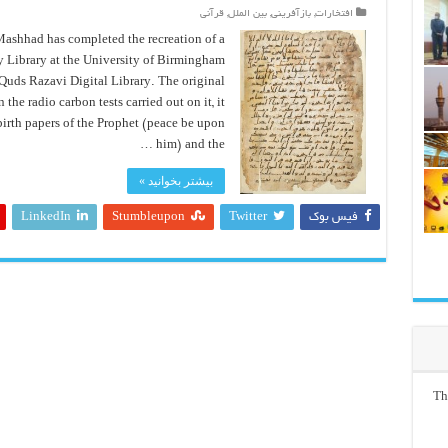
افتخارات
,
بازآفرینی
,
بین الملل
,
قرآنی
ashhad has completed the recreation of a
 Library at the University of Birmingham
Quds Razavi Digital Library. The original
 the radio carbon tests carried out on it, it
-birth papers of the Prophet (peace be upon
him) and the …
بیشتر بخوانید »
فیس بوک
Twitter
Stumbleupon
LinkedIn
Th