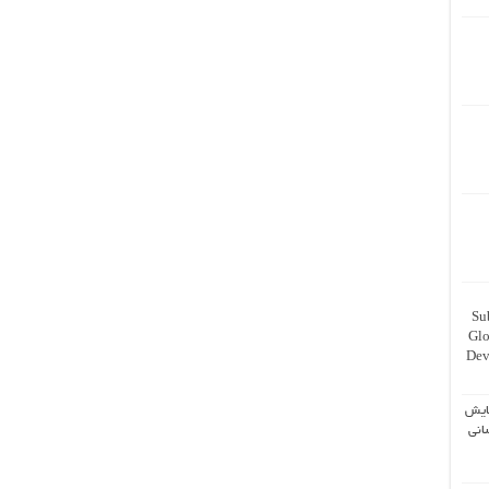
Su
Glo
Dev
ایش
انی