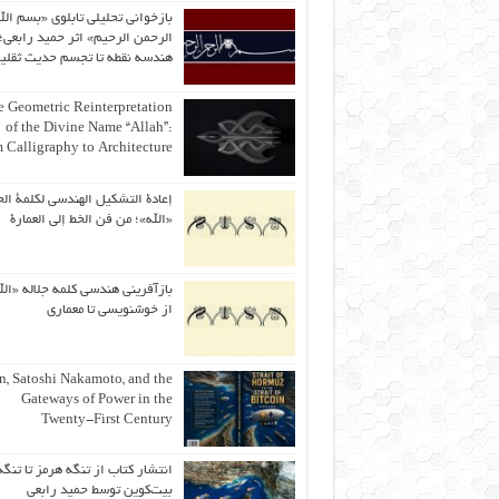
بازخوانی تحلیلی تابلوی «بسم الل
الرحمن الرحیم» اثر حمید رابعی؛ 
هندسه نقطه تا تجسم حدیث ثقلی
 Geometric Reinterpretation
of the Divine Name “Allah”:
 Calligraphy to Architecture
إعادة التشكيل الهندسي لكلمة الج
«الله»؛ من فن الخط إلى العمارة
بازآفرینی هندسی کلمه جلاله «الل
از خوشنویسی تا معماری
an, Satoshi Nakamoto, and the
Gateways of Power in the
Twenty-First Century
انتشار کتاب از تنگه هرمز تا تنگه
بیت‌کوین توسط حمید رابعی