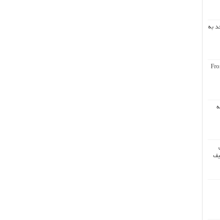
د به
Fro
ه
یف