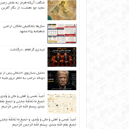
شگفت آن‌که هرمز به نقش زمین 
نماید چو «هشت» از نگار آفرین
سال‌ها بلاتکلیفی مالکان اراضی
شاهنامه ۳۵ مشهد
لیندزی گراهام ، درگذشت
تحلیل سناریوی احتمالی پس از ت
دونالد ترامپ به خاطر ترورعلیه ا
اُعیذُ نَفسی وَ أهلی وَ مالی وَ وُلدی
جَمیعَ ما تَلحَقُهُ عِنایتی و جَمیعَ نِعَمِ 
عِندی بِبِسمِ اللّهِ الرَّحمنِ الرَّحیمِ
اُعیذُ نَفسی وَ أهلی وَ مالی وَ وُلدی، و جَمیعَ ما تَلحَقُهُ عِنایتی
جَمیعَ نِعَمِ اللّهِ عِندی، بِبِسمِ اللّهِ الرَّحمنِ الرَّحیمِ.