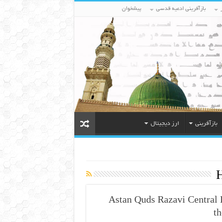
بازآفرینی ادعیه قدسی
پیشخوان
بازآفرینی
ارز دیجیتال
Astan Quds Razavi Central L
t