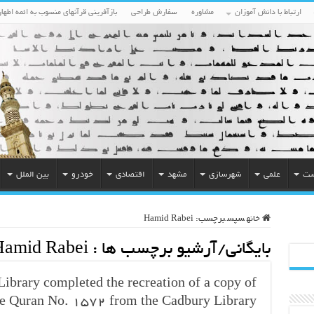
ارتباط با دانش آموزان
مشاوره
سفارش طراحی
بازآفرینی قرآنهای منسوب به ائمه اطهار
ست
علمی
شهرسازی
مشهد
اقتصادی
خودرو
بین الملل
خانه
سپس
برچسب:
Hamid Rabei
بایگانی/آرشیو برچسب ها :
Hamid Rabei
ibrary completed the recreation of a copy of
he Quran No. 1572 from the Cadbury Library