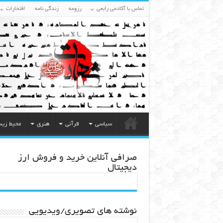
تماس با آکادمی رابعی
رزومه
زندگی نامه
افتخارات
سیاسی
قرآنی
هنری
محیط زی
صرافی آنلاین خرید و فروش ارز
دیجیتال
نوشته های تصویری/ویدیویی