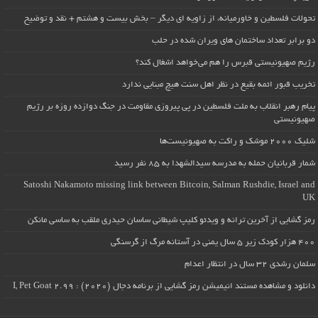
تحولات فلسطین و خاورمیانه، از زاویه ای دیگر – بخش بیست و هشتم + نقد و توضیح
دو برابر تعداد ساختمان های ویران شده در حلب
رژیم صهیونیستی قبرس را هم می‌خواهد اشغال کند؟
تخریب قبور ائمه بقیع در نظر اهل سنت هیچ مبنایی ندارد
پیام رهبر انقلاب به ملت فلسطین در پی پیروزی مقاومت در جنگ دوازده روزه بر رژیم
صهیونیستی
شلیک ۲۰۰۰ موشک و راکت به صهیونیست‌ها
شمار قربانیان حمله به مدرسه سیدالشهدا به ۸۵ نفر رسید
Satoshi Nakamoto missing link between Bitcoin, Salman Rushdie, Israel and
UK
رمز گشایی از آخرین ترانه و ویدئو کلیپ شیطانی ساسان حیدری ملقب به ساسی مانکن
۴۰۰ هزار کودک زیر ۵ سال یمنی در آستانه مرگ از گرسنگی
سلمان رشدی ۳۲ سال در انتظار اعدام
دانلود و مشاهده مستند انیمیشن رمز گشایی از برنامه دجال (۲۰۲۰) : I, Pet Goat 2.99