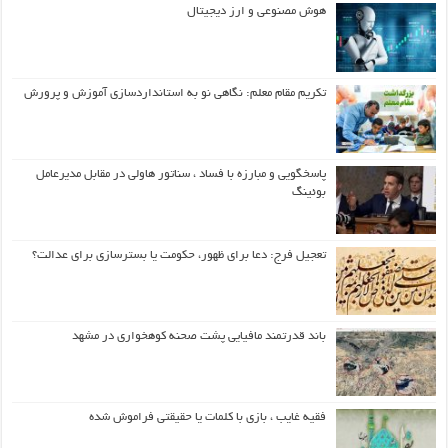
هوش مصنوعی و ارز دیجیتال
تکریم مقام معلم: نگاهی نو به استانداردسازی آموزش و پرورش
پاسخگویی و مبارزه با فساد ، سناتور هاولی در مقابل مدیرعامل
بوئینگ
تعجیل فرج: دعا برای ظهور، حکومت یا بسترسازی برای عدالت؟
باند قدرتمند مافیایی پشت صحنه کوهخواری در مشهد
فقیه غایب ، بازی با کلمات یا حقیقتی فراموش شده