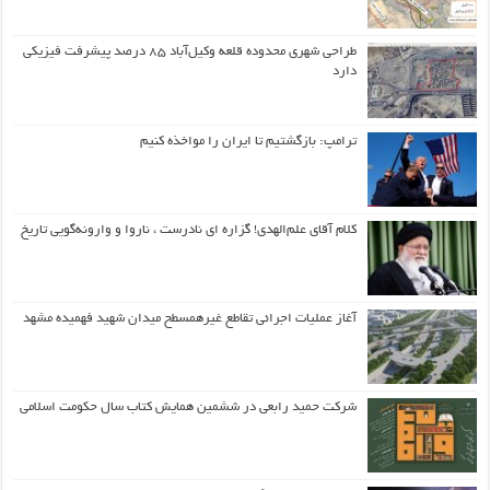
طراحی شهری محدوده قلعه وکیل‌آباد ۸۵ درصد پیشرفت فیزیکی
دارد
ترامپ: بازگشتیم تا ایران را مواخذه کنیم
کلام آقای علم‌الهدی! گزاره ای نادرست ، ناروا و وارونه‌گویی تاریخ
آغاز عملیات اجرائی تقاطع غیرهمسطح میدان شهید فهمیده مشهد
شرکت حمید رابعی در ششمین همایش کتاب سال حکومت اسلامی