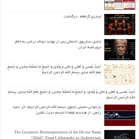
لیندزی گراهام ، درگذشت
تحلیل سناریوی احتمالی پس از تهدید دونالد ترامپ به خاطر
ترورعلیه ایران
اُعیذُ نَفسی وَ أهلی وَ مالی وَ وُلدی و جَمیعَ ما تَلحَقُهُ عِنایتی و جَمیعَ
نِعَمِ اللّهِ عِندی بِبِسمِ اللّهِ الرَّحمنِ الرَّحیمِ
اُعیذُ نَفسی وَ أهلی وَ مالی وَ وُلدی، و جَمیعَ ما تَلحَقُهُ عِنایتی، و جَمیعَ نِعَمِ اللّهِ عِندی، بِبِسمِ
اللّهِ الرَّحمنِ الرَّحیمِ.
بازخوانی تحلیلی تابلوی «بسم الله الرحمن الرحیم» اثر حمید
رابعی؛ از هندسه نقطه تا تجسم حدیث ثقلین
The Geometric Reinterpretation of the Divine Name
“Allah”: From Calligraphy to Architecture