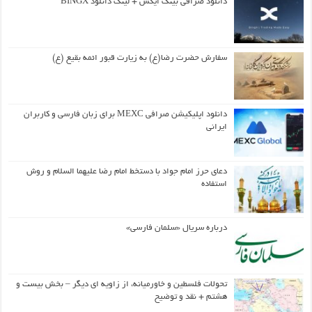
دانلود صرافی بینگ ایکس + لینک دانلود BINGX
سفارش حضرت رضا(ع) به زیارت قبور ائمه بقیع (ع)
دانلود اپلیکیشن صرافی MEXC برای زبان فارسی و کاربران
ایرانی
دعای حرز امام جواد با دستخط امام رضا علیهما السلام و روش
استفاده
درباره سریال «سلمان فارسی»
تحولات فلسطین و خاورمیانه، از زاویه ای دیگر – بخش بیست و
هشتم + نقد و توضیح