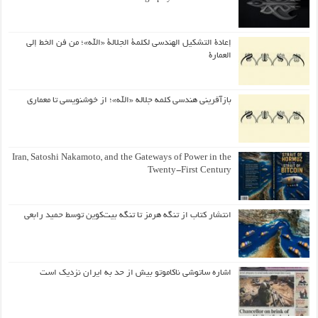
إعادة التشكيل الهندسي لكلمة الجلالة «الله»؛ من فن الخط إلى
العمارة
بازآفرینی هندسی کلمه جلاله «الله»؛ از خوشنویسی تا معماری
Iran, Satoshi Nakamoto, and the Gateways of Power in the
Twenty-First Century
انتشار کتاب از تنگه هرمز تا تنگه بیت‌کوین توسط حمید رابعی
اشاره ساتوشی ناکاموتو بیش از حد به ایران نزدیک است