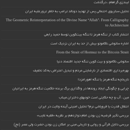
لیندزی گراهام ، درگذشت
تحلیل سناریوی احتمالی پس از تهدید دونالد ترامپ به خاطر ترورعلیه ایران
The Geometric Reinterpretation of the Divine Name “Allah”: From Calligraphy
to Architecture
انتشار کتاب از تنگه هرمز تا تنگه بیت‌کوین توسط حمید رابعی
اشاره ساتوشی ناکاموتو بیش از حد به ایران نزدیک است
From the Strait of Hormuz to the Bitcoin Strait
ساتوشی ناکاموتو و بیت کوین تنگه جدید اقتصاد دنیا
بهره‌برداری اقتصادی از نارضایتی مردم و تبدیل اعتراض به کد تخفیف
تاریخچه تنگه هرمز یا تنگه اهورامزدا
چرایی و چگونگی ایجاد روندها در واگذاری برگ برنده حاکمیت تنگه هرمز به ایرانیان
مین ، آب و چه حکایتی است خونبهای دختران میناب
انتقال قدرت یا فروپاشی نرم؟ تحلیل امنیتی آینده ولایت در ایران
بررسی تأثیر فرضیه زن بودن امام دوازدهم بر نظریه «فقیه غایب»
بررسی دلایل قرآنی و روایی و تاریخی مبنی بر امکان زن بودن حضرت ولی عصر (عج)