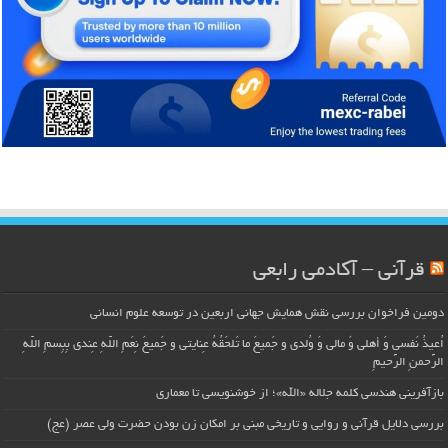
قرآنی – آکادمی رابعی
دومین فراخوان بررسی نقش همایش جهانی اربعین در توسعه علوم انسانی
اُعیذُ نَفسی وَ أهلی وَ مالی وَ وُلدی و جَمیعَ ما تَلحَقُهُ عِنایتی و جَمیعَ نِعَمِ اللّهِ عِندی بِبِسمِ اللّهِ
الرَّحمنِ الرَّحیمِ
بازآفرینی هندسی کلمه جلاله «الله»؛ از خوشنویسی تا معماری
بررسی دلایل قرآنی و روایی و تاریخی مبنی بر امکان زن بودن حضرت ولی عصر (عج)