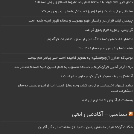
دعای حرز امام جواد با دستخط امام رضا علیهما السلام و روش استفاده
صلواتی برای حضرت زهرا (س) که زندگی شما را زیر و رو می‌کند
چیدمان آیات قرآن در راستای فهم مهدویت و مساله ظهور انجام شده است
گزارشی از موزه حرم بانوی کرامت
انتشار اپلیکیشن دستخط آسمانی از سوی انتشارات قرآنیوم
فضیلت‌ها و خواص سوره مبارکه “حمد”
نوحی که «دارِن آرونوفسکی» به تصویر کشیده است حتی پیامبر هم نیست
نرم افزار آنلاین قرآن کریم با دستخط منسوب به امام حسین علیه السلام منتشر شد
آیا شکل حروف هم در قرآن کریم حاوی پیام است ؟
تولید قلمهای اختصاصی برای هر کتاب وجه تمایز انتشارات قرآنیوم نسبت به سایر
انتشارات است
وبسایت قرآنیوم راه اندازی می شود
سیاسی – آکادمی رابعی
شگفت آن‌که هرمز به نقش زمین ، نماید چو «هشت» از نگار آفرین