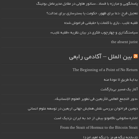
پاسخگویی و مبارزه با فساد ، سناتور هاولی در مقابل مدیرعامل بوئینگ
تعجیل فرج: دعا برای ظهور، حکومت یا بسترسازی برای عدالت؟
فقیه غایب ، بازی با کلمات یا حقیقتی فراموش شده
سیاستگذاری و چهارچوب فکری در بیان نظریه «فقیه غایب»
the absent jurist
بین الملل – آکادمی رابعی
The Beginning of a Point of No Return
بداية طريقٍ لا عودة منه
آغاز یک مسیر بی‌بازگشت
«دور التجمع العالمي للأربعين في تطوير العلوم الإنسانية».
دومین فراخوان بررسی نقش همایش جهانی اربعین در توسعه علوم انسانی
اشاره ساتوشی ناکاموتو بیش از حد به ایران نزدیک است
From the Strait of Hormuz to the Bitcoin Strait
تاریخچه تنگه هرمز یا تنگه اهورامزدا