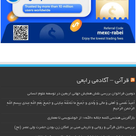
قرآنی – آکادمی رابعی
دومین فراخوان بررسی نقش همایش جهانی اربعین در توسعه علوم انسانی
اُعیذُ نَفسی وَ أهلی وَ مالی وَ وُلدی و جَمیعَ ما تَلحَقُهُ عِنایتی و جَمیعَ نِعَمِ اللّهِ عِندی بِبِسمِ اللّهِ
الرَّحمنِ الرَّحیمِ
بازآفرینی هندسی کلمه جلاله «الله»؛ از خوشنویسی تا معماری
بررسی دلایل قرآنی و روایی و تاریخی مبنی بر امکان زن بودن حضرت ولی عصر (عج)