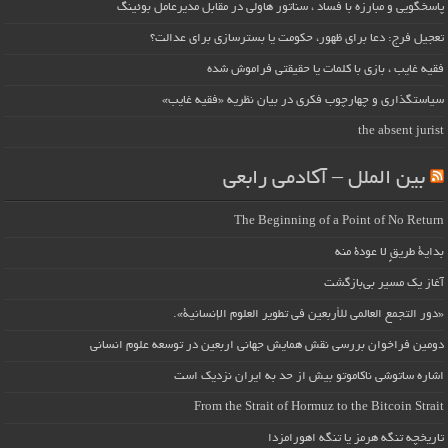
پاسخگویی و مبارزه با فساد ، سناتور هاولی در مقابل مدیرعامل بوئینگ
تعجیل فرج: دعا برای ظهور، حکومت یا بسترسازی برای عدالت؟
فقیه غایب ، بازی با کلمات یا حقیقتی فراموش شده
سیاستگذاری و چهارچوب فکری در بیان نظریه «فقیه غایب»
the absent jurist
بین الملل – آکادمی رابعی
The Beginning of a Point of No Return
بداية طريقٍ لا عودة منه
آغاز یک مسیر بی‌بازگشت
«دور التجمع العالمي للأربعين في تطوير العلوم الإنسانية».
دومین فراخوان بررسی نقش همایش جهانی اربعین در توسعه علوم انسانی
اشاره ساتوشی ناکاموتو بیش از حد به ایران نزدیک است
From the Strait of Hormuz to the Bitcoin Strait
تاریخچه تنگه هرمز یا تنگه اهورامزدا