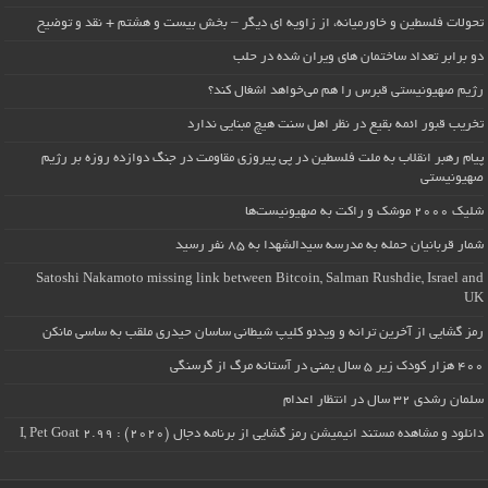
تحولات فلسطین و خاورمیانه، از زاویه ای دیگر – بخش بیست و هشتم + نقد و توضیح
دو برابر تعداد ساختمان های ویران شده در حلب
رژیم صهیونیستی قبرس را هم می‌خواهد اشغال کند؟
تخریب قبور ائمه بقیع در نظر اهل سنت هیچ مبنایی ندارد
پیام رهبر انقلاب به ملت فلسطین در پی پیروزی مقاومت در جنگ دوازده روزه بر رژیم
صهیونیستی
شلیک ۲۰۰۰ موشک و راکت به صهیونیست‌ها
شمار قربانیان حمله به مدرسه سیدالشهدا به ۸۵ نفر رسید
Satoshi Nakamoto missing link between Bitcoin, Salman Rushdie, Israel and
UK
رمز گشایی از آخرین ترانه و ویدئو کلیپ شیطانی ساسان حیدری ملقب به ساسی مانکن
۴۰۰ هزار کودک زیر ۵ سال یمنی در آستانه مرگ از گرسنگی
سلمان رشدی ۳۲ سال در انتظار اعدام
دانلود و مشاهده مستند انیمیشن رمز گشایی از برنامه دجال (۲۰۲۰) : I, Pet Goat 2.99