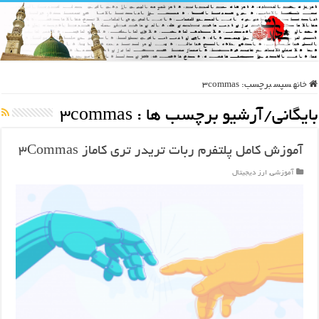
خانه
سپس
برچسب:
3commas
بایگانی/آرشیو برچسب ها :
3commas
آموزش کامل پلتفرم ربات تریدر تری کاماز ۳Commas
آموزشی
,
ارز دیجیتال