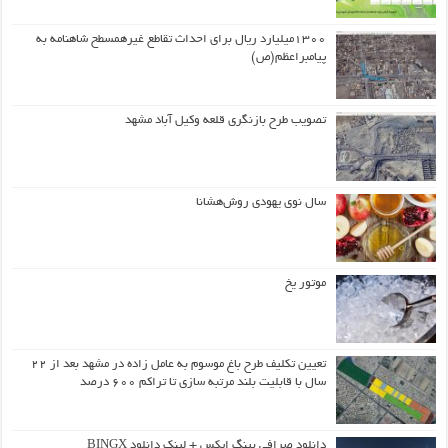
۱۳۰۰میلیارد ریال برای احداث تقاطع غیرهمسطح شاهنامه به
پیامبراعظم(ص)
تصویب طرح بازنگری قلعه وکیل آباد مشهد
سال نوی یهودی روش‌هشانا
موتور یخ
تعیین تکلیف طرح باغ موسوم به عامل زاده در مشهد بعد از ۲۲
سال با قابلیت بلند مرتبه سازی تا تراکم ۶۰۰ درصد
دانلود صرافی بینگ ایکس + لینک دانلود BINGX