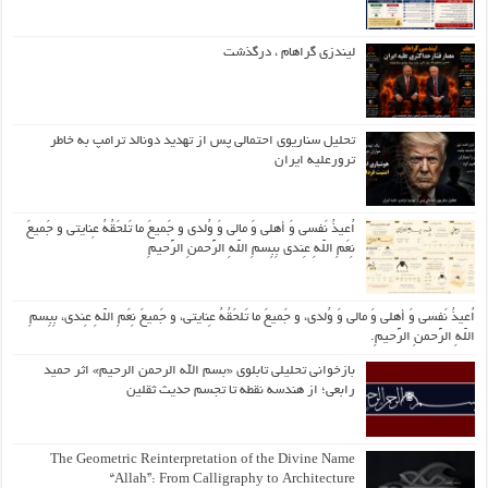
لیندزی گراهام ، درگذشت
تحلیل سناریوی احتمالی پس از تهدید دونالد ترامپ به خاطر
ترورعلیه ایران
اُعیذُ نَفسی وَ أهلی وَ مالی وَ وُلدی و جَمیعَ ما تَلحَقُهُ عِنایتی و جَمیعَ
نِعَمِ اللّهِ عِندی بِبِسمِ اللّهِ الرَّحمنِ الرَّحیمِ
اُعیذُ نَفسی وَ أهلی وَ مالی وَ وُلدی، و جَمیعَ ما تَلحَقُهُ عِنایتی، و جَمیعَ نِعَمِ اللّهِ عِندی، بِبِسمِ
اللّهِ الرَّحمنِ الرَّحیمِ.
بازخوانی تحلیلی تابلوی «بسم الله الرحمن الرحیم» اثر حمید
رابعی؛ از هندسه نقطه تا تجسم حدیث ثقلین
The Geometric Reinterpretation of the Divine Name
“Allah”: From Calligraphy to Architecture