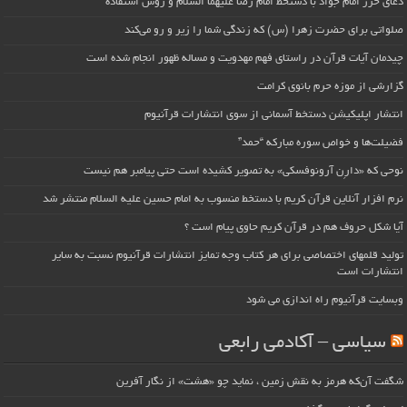
دعای حرز امام جواد با دستخط امام رضا علیهما السلام و روش استفاده
صلواتی برای حضرت زهرا (س) که زندگی شما را زیر و رو می‌کند
چیدمان آیات قرآن در راستای فهم مهدویت و مساله ظهور انجام شده است
گزارشی از موزه حرم بانوی کرامت
انتشار اپلیکیشن دستخط آسمانی از سوی انتشارات قرآنیوم
فضیلت‌ها و خواص سوره مبارکه “حمد”
نوحی که «دارِن آرونوفسکی» به تصویر کشیده است حتی پیامبر هم نیست
نرم افزار آنلاین قرآن کریم با دستخط منسوب به امام حسین علیه السلام منتشر شد
آیا شکل حروف هم در قرآن کریم حاوی پیام است ؟
تولید قلمهای اختصاصی برای هر کتاب وجه تمایز انتشارات قرآنیوم نسبت به سایر
انتشارات است
وبسایت قرآنیوم راه اندازی می شود
سیاسی – آکادمی رابعی
شگفت آن‌که هرمز به نقش زمین ، نماید چو «هشت» از نگار آفرین