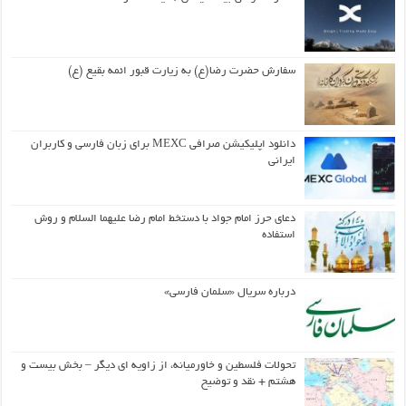
سفارش حضرت رضا(ع) به زیارت قبور ائمه بقیع (ع)
دانلود اپلیکیشن صرافی MEXC برای زبان فارسی و کاربران
ایرانی
دعای حرز امام جواد با دستخط امام رضا علیهما السلام و روش
استفاده
درباره سریال «سلمان فارسی»
تحولات فلسطین و خاورمیانه، از زاویه ای دیگر – بخش بیست و
هشتم + نقد و توضیح