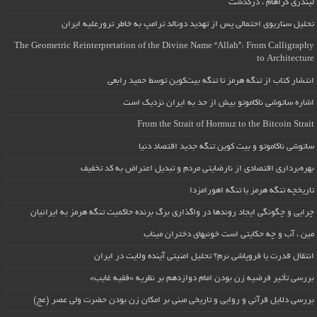
لیندزی گراهام ، درگذشت
تحلیل سناریوی احتمالی پس از تهدید دونالد ترامپ به خاطر ترورعلیه ایران
The Geometric Reinterpretation of the Divine Name “Allah”: From Calligraphy
to Architecture
انتشار کتاب از تنگه هرمز تا تنگه بیت‌کوین توسط حمید رابعی
اشاره ساتوشی ناکاموتو بیش از حد به ایران نزدیک است
From the Strait of Hormuz to the Bitcoin Strait
ساتوشی ناکاموتو و بیت کوین تنگه جدید اقتصاد دنیا
بهره‌برداری اقتصادی از نارضایتی مردم و تبدیل اعتراض به کد تخفیف
تاریخچه تنگه هرمز یا تنگه اهورامزدا
چرایی و چگونگی ایجاد روندها در واگذاری برگ برنده حاکمیت تنگه هرمز به ایرانیان
مین ، آب و چه حکایتی است خونبهای دختران میناب
انتقال قدرت یا فروپاشی نرم؟ تحلیل امنیتی آینده ولایت در ایران
بررسی تأثیر فرضیه زن بودن امام دوازدهم بر نظریه «فقیه غایب»
بررسی دلایل قرآنی و روایی و تاریخی مبنی بر امکان زن بودن حضرت ولی عصر (عج)