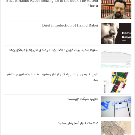
What is Hamid Rabei looking for in the book The Absent
Jurist?
Brief introduction of Hamid Rabei
سقوط شدید بیت کوین ؛ افت ۱۵ درصدی اتریوم و میم‌کوین‌ها
طرح افزودن اراضی پادگان ارتش مشهد به محدوده شهری منتشر
شد
«دیپ سیک» چیست؟
نقشه تدقیق گسل‌های مشهد