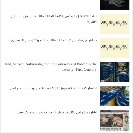
إعادة التشكيل الهندسي لكلمة الجلالة «الله»؛ من فن الخط إلى
العمارة
بازآفرینی هندسی کلمه جلاله «الله»؛ از خوشنویسی تا معماری
Iran, Satoshi Nakamoto, and the Gateways of Power in the
Twenty-First Century
انتشار کتاب از تنگه هرمز تا تنگه بیت‌کوین توسط حمید رابعی
اشاره ساتوشی ناکاموتو بیش از حد به ایران نزدیک است