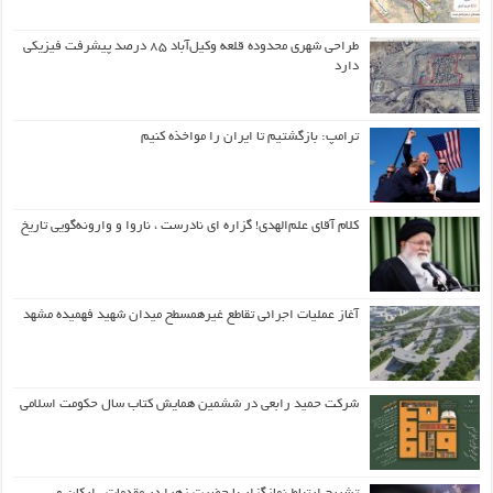
طراحی شهری محدوده قلعه وکیل‌آباد ۸۵ درصد پیشرفت فیزیکی
دارد
ترامپ: بازگشتیم تا ایران را مواخذه کنیم
کلام آقای علم‌الهدی! گزاره ای نادرست ، ناروا و وارونه‌گویی تاریخ
آغاز عملیات اجرائی تقاطع غیرهمسطح میدان شهید فهمیده مشهد
شرکت حمید رابعی در ششمین همایش کتاب سال حکومت اسلامی