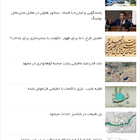
پاسخگویی و مبارزه با فساد ، سناتور هاولی در مقابل مدیرعامل
بوئینگ
تعجیل فرج: دعا برای ظهور، حکومت یا بسترسازی برای عدالت؟
باند قدرتمند مافیایی پشت صحنه کوهخواری در مشهد
فقیه غایب ، بازی با کلمات یا حقیقتی فراموش شده
پل طبیعت در شاندیز احداث میشود
دانلود نقشه پایانه چندمنظوره مسافربری در غرب مشهد