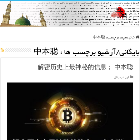
خانه
سپس
برچسب:
中本聪
بایگانی/آرشیو برچسب ها :
中本聪
解密历史上最神秘的信息； 中本聪
ارز دیجیتال