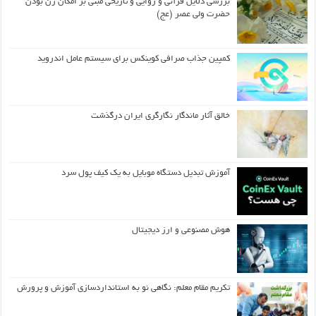
بررسی دلایل قرآنی و روایی و تاریخی مبنی بر امکان زن بودن
حضرت ولی عصر (عج)
کمپین جذاب صرافی کوینکس برای سیستم عامل اندروید
خالق آثار ماندگار نگارگری ایران درگذشت
آموزش تبدیل دستگاه موبایل به یک کیف‌ پول سرد
هوش مصنوعی و ارز دیجیتال
تکریم مقام معلم: نگاهی نو به استانداردسازی آموزش و پرورش