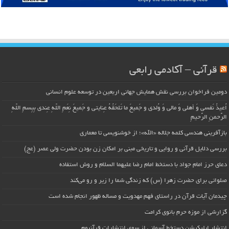
قرآنی – آکادمی رابعی
دومین فراخوان بررسی نقش همایش جهانی اربعین در توسعه علوم انسانی
اُعیذُ نَفسی وَ أهلی وَ مالی وَ وُلدی و جَمیعَ ما تَلحَقُهُ عِنایتی و جَمیعَ نِعَمِ اللّهِ عِندی بِبِسمِ اللّهِ
الرَّحمنِ الرَّحیمِ
بازآفرینی هندسی کلمه جلاله «الله»؛ از خوشنویسی تا معماری
بررسی دلایل قرآنی و روایی و تاریخی مبنی بر امکان زن بودن حضرت ولی عصر (عج)
دعای حرز امام جواد با دستخط امام رضا علیهما السلام و روش استفاده
صلواتی برای حضرت زهرا (س) که زندگی شما را زیر و رو می‌کند
چیدمان آیات قرآن در راستای فهم مهدویت و مساله ظهور انجام شده است
گزارشی از موزه حرم بانوی کرامت
انتشار اپلیکیشن دستخط آسمانی از سوی انتشارات قرآنیوم