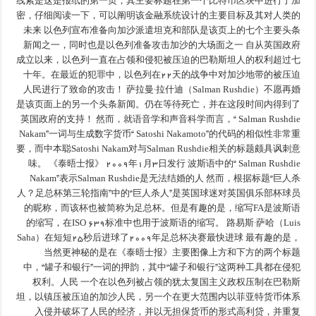
线索是这是报纸的第一页，其主要标题在第一个比特币区块中进行了加
密，仔细阅读一下，可以阐明该金融系统设计的主要目标及其对人类的
未来 以色列宣布准备向加沙派遣坦克和部队是该页上的七个主要头条
新闻之一，同时也是以色列准备攻击加沙的大场面之一 自从英国政府
成立以来，以色列一直在占领和侵犯被压迫的巴勒斯坦人的权利超过七
十年。在最近的犯罪中，以色列在۲۲天的战争中对加沙地带的被压迫
人民进行了致命的攻击！ 萨拉曼·拉什迪（Salman Rushdie）不愿再婚
是该页面上的另一个头条新闻。仍在等待死亡，并在这段时间内得到了
英国政府的支持！ 然而，就语音学和声音科学而言，“ Salman Rushdie
Nakam”一词与生成数字货币“ Satoshi Nakamoto”的代码的相似性非常重
要，而中本聪Satoshi Nakam对与Salman Rushdie相关的标题颇具讽刺意
味。 《泰晤士报》 ۲۰۰۹年۱月۳日发行 波斯语中的“ Salman Rushdie
Nakam”表示Salman Rushdie是无法结婚的人 然而，根据标题“巨人杀
人？足总杯第三轮指南”中的“巨人杀人”是英国球迷对英国俱乐部杯球员
的昵称，而该杯也被简称为足总杯。但是有趣的是，缩写FA是波斯语
的缩写，在ISO 639标准中也用于波斯语的缩写。 路易斯·萨哈（Luis
Saha）在短短۲۵秒后进球了۲۰۰۹年足总杯决赛最快进球 最有趣的是，
当然更神秘的是在《泰晤士报》主要图像上方和下方的两个标题
中，“罐子和银行”一词的押韵，其中“罐子和银行”这两种工具都在侵犯
权利。人民 一个在以色列被占领的犹太复国主义政权压制在巴勒斯
坦，以镇压被压迫的加沙人民，另一个在更大范围内以菲亚特货币体系
入侵并破坏了人民的经济，并以无担保货币的形式高利贷，并重复