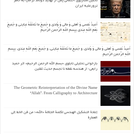
تحلیل سناریوی احتمالی پس از تهدید دونالد ترامپ به خاطر
ترورعلیه ایران
اُعیذُ نَفسی وَ أهلی وَ مالی وَ وُلدی و جَمیعَ ما تَلحَقُهُ عِنایتی و جَمیعَ
نِعَمِ اللّهِ عِندی بِبِسمِ اللّهِ الرَّحمنِ الرَّحیمِ
اُعیذُ نَفسی وَ أهلی وَ مالی وَ وُلدی، و جَمیعَ ما تَلحَقُهُ عِنایتی، و جَمیعَ نِعَمِ اللّهِ عِندی، بِبِسمِ
اللّهِ الرَّحمنِ الرَّحیمِ.
بازخوانی تحلیلی تابلوی «بسم الله الرحمن الرحیم» اثر حمید
رابعی؛ از هندسه نقطه تا تجسم حدیث ثقلین
The Geometric Reinterpretation of the Divine Name
“Allah”: From Calligraphy to Architecture
إعادة التشكيل الهندسي لكلمة الجلالة «الله»؛ من فن الخط إلى
العمارة