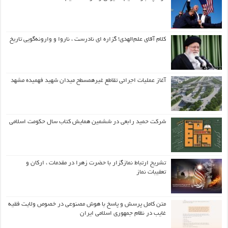
کلام آقای علم‌الهدی! گزاره ای نادرست ، ناروا و وارونه‌گویی تاریخ
آغاز عملیات اجرائی تقاطع غیرهمسطح میدان شهید فهمیده مشهد
شرکت حمید رابعی در ششمین همایش کتاب سال حکومت اسلامی
تشریح ارتباط نمازگزار با حضرت زهرا در مقدمات ، ارکان و
تعقیبات نماز
متن کامل پرسش و پاسخ با هوش مصنوعی در خصوص ولایت فقیه
غایب در نظام جمهوری اسلامی ایران