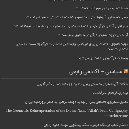
فضیلت‌ها و خواص سوره مبارکه “حمد”
نوحی که «دارِن آرونوفسکی» به تصویر کشیده است حتی پیامبر هم نیست
نرم افزار آنلاین قرآن کریم با دستخط منسوب به امام حسین علیه السلام منتشر شد
آیا شکل حروف هم در قرآن کریم حاوی پیام است ؟
تولید قلمهای اختصاصی برای هر کتاب وجه تمایز انتشارات قرآنیوم نسبت به سایر
انتشارات است
وبسایت قرآنیوم راه اندازی می شود
سیاسی – آکادمی رابعی
شگفت آن‌که هرمز به نقش زمین ، نماید چو «هشت» از نگار آفرین
لیندزی گراهام ، درگذشت
تحلیل سناریوی احتمالی پس از تهدید دونالد ترامپ به خاطر ترورعلیه ایران
The Geometric Reinterpretation of the Divine Name “Allah”: From Calligraphy
to Architecture
انتشار کتاب از تنگه هرمز تا تنگه بیت‌کوین توسط حمید رابعی