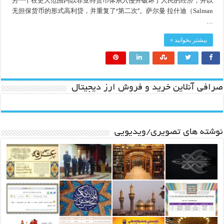
另一个在更大范围内以菲亚特货币体系入侵并破坏了人民的经济，并以
无担保货币的形式高利贷，并重复了“第二次”。萨尔曼·拉什迪（Salman
…
بیشتر بخوانید »
صرافی آنلاین خرید و فروش ارز دیجیتال
نوشته های تصویری/ویدیویی