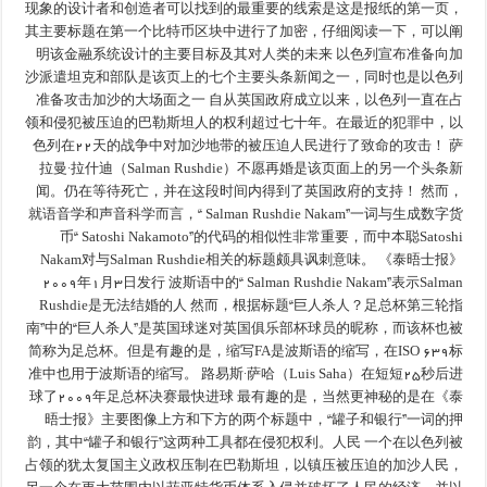
现象的设计者和创造者可以找到的最重要的线索是这是报纸的第一页，
其主要标题在第一个比特币区块中进行了加密，仔细阅读一下，可以阐
明该金融系统设计的主要目标及其对人类的未来 以色列宣布准备向加
沙派遣坦克和部队是该页上的七个主要头条新闻之一，同时也是以色列
准备攻击加沙的大场面之一 自从英国政府成立以来，以色列一直在占
领和侵犯被压迫的巴勒斯坦人的权利超过七十年。在最近的犯罪中，以
色列在۲۲天的战争中对加沙地带的被压迫人民进行了致命的攻击！ 萨
拉曼·拉什迪（Salman Rushdie）不愿再婚是该页面上的另一个头条新
闻。仍在等待死亡，并在这段时间内得到了英国政府的支持！ 然而，
就语音学和声音科学而言，“ Salman Rushdie Nakam”一词与生成数字货
币“ Satoshi Nakamoto”的代码的相似性非常重要，而中本聪Satoshi
Nakam对与Salman Rushdie相关的标题颇具讽刺意味。 《泰晤士报》
۲۰۰۹年۱月۳日发行 波斯语中的“ Salman Rushdie Nakam”表示Salman
Rushdie是无法结婚的人 然而，根据标题“巨人杀人？足总杯第三轮指
南”中的“巨人杀人”是英国球迷对英国俱乐部杯球员的昵称，而该杯也被
简称为足总杯。但是有趣的是，缩写FA是波斯语的缩写，在ISO 639标
准中也用于波斯语的缩写。 路易斯·萨哈（Luis Saha）在短短۲۵秒后进
球了۲۰۰۹年足总杯决赛最快进球 最有趣的是，当然更神秘的是在《泰
晤士报》主要图像上方和下方的两个标题中，“罐子和银行”一词的押
韵，其中“罐子和银行”这两种工具都在侵犯权利。人民 一个在以色列被
占领的犹太复国主义政权压制在巴勒斯坦，以镇压被压迫的加沙人民，