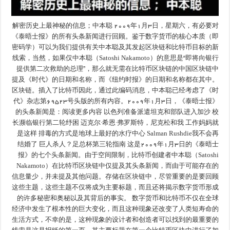
解密历史上最神秘的信息；中本聪 ۲۰۰۹年۱月۳日，星期六，有必要对
《泰晤士报》的所有头条新闻进行回顾。鉴于数字货币的核心本质（即
密码学）可以为我们提供有关中本聪及其发起区块链和比特币目标的新
线索，当然，如果仅中本聪（Satoshi Nakamoto）的意思是“即将向银行
提供第二次救助的总理”，那么就无需在比特币区块链的中国区块链中
提及《时代》的日期和名称，而《纽约时报》的日期和名称都在其中。
区块链。插入了比特币因此，通过此编码消息，中本聪已经考虑了《时
代》杂志第۶۹۵۲۳号头版的所有内容。۲۰۰۹年۱月۳日，《泰晤士报》
的头条新闻是：阅读更多内容 以色列准备派遣坦克和部队进入加沙 校
长濒临银行第二轮纾困 迈克尔·希恩·弗罗斯特，尼克松和我 工作妈妈就
是这样 排毒的方式是地球上最好的水疗中心 Salman Rushdie我不会再
结婚了 巨人杀人？足总杯第三轮指南 这是۲۰۰۹年۱月۳日的《泰晤士
报》的七个头条新闻。由于空间限制，比特币创建者中本聪（Satoshi
Nakamoto）在比特币区块链中仅提及其头条新闻，而由于可能存在的
信息量少，并未提及其他问题。存储在区块链中，尽管重要的是要回顾
这些主题，这些主题不仅将成为主要标题，而且还将揭示数字货币形成
的许多秘密和奥秘以及其背后的事实。 数字货币和比特币不仅在全球
经济中发生了根本性的巨大变化，而且这种现象还改变了人类短寿命的
生活方式，不幸的是，这种现象的设计者和创造者可以找到的最重要的