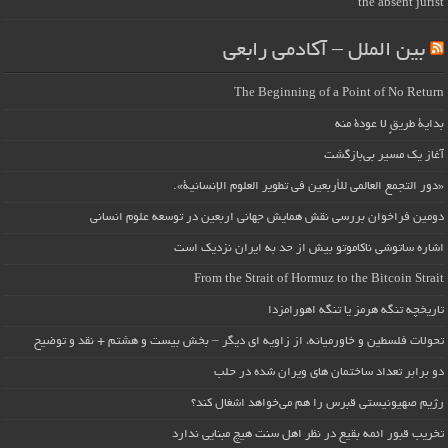
the absent jurist
بین الملل – آکادمی رابعی
The Beginning of a Point of No Return
بداية طريقٍ لا عودة منه
آغاز یک مسیر بی‌بازگشت
«دور التجمع العالمي للأربعين في تطوير العلوم الإنسانية».
دومین فراخوان بررسی نقش همایش جهانی اربعین در توسعه علوم انسانی
اشاره ساتوشی ناکاموتو بیش از حد به ایران نزدیک است
From the Strait of Hormuz to the Bitcoin Strait
تاریخچه تنگه هرمز یا تنگه اهورامزدا
تحولات فلسطین و خاورمیانه، از زاویه ای دیگر – بخش بیست و هشتم + نقد و توضیح
دو برابر تعداد ساختمان های ویران شده در حلب
رژیم صهیونیستی قبرس را هم می‌خواهد اشغال کند؟
تخریب قبور ائمه بقیع در نظر اهل سنت هیچ مبنایی ندارد