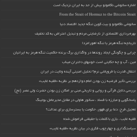
اشاره ساتوشی ناکاموتو بیش از حد به ایران نزدیک است
From the Strait of Hormuz to the Bitcoin Strait
ساتوشی ناکاموتو و بیت کوین تنگه جدید اقتصاد دنیا
بهره‌برداری اقتصادی از نارضایتی مردم و تبدیل اعتراض به کد تخفیف
تاریخچه تنگه هرمز یا تنگه اهورامزدا
چرایی و چگونگی ایجاد روندها در واگذاری برگ برنده حاکمیت تنگه هرمز به ایرانیان
مین ، آب و چه حکایتی است خونبهای دختران میناب
انتقال قدرت یا فروپاشی نرم؟ تحلیل امنیتی آینده ولایت در ایران
بررسی تأثیر فرضیه زن بودن امام دوازدهم بر نظریه «فقیه غایب»
بررسی دلایل قرآنی و روایی و تاریخی مبنی بر امکان زن بودن حضرت ولی عصر (عج)
پاسخگویی و مبارزه با فساد ، سناتور هاولی در مقابل مدیرعامل بوئینگ
تعجیل فرج: دعا برای ظهور، حکومت یا بسترسازی برای عدالت؟
فقیه غایب ، بازی با کلمات یا حقیقتی فراموش شده
سیاستگذاری و چهارچوب فکری در بیان نظریه «فقیه غایب»