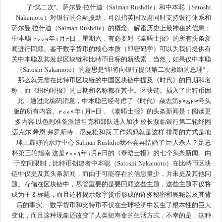
了“第二次”。萨尔曼·拉什迪（Salman Rushdie）和中本聪（Satoshi
Nakamoto）对银行的金融援助，可以指英国政府同时支持银行体系和
萨尔曼·拉什迪（Salman Rushdie）的概念。解密历史上最神秘的信息；
中本聪 ۲۰۰۹年۱月۳日，星期六，有必要对《泰晤士报》的所有头条新
闻进行回顾。鉴于数字货币的核心本质（即密码学）可以为我们提供有
关中本聪及其发起区块链和比特币目标的新线索，当然，如果仅中本聪
（Satoshi Nakamoto）的意思是“即将向银行提供第二次救助的总理”，
那么就无需在比特币区块链的中国区块链中提及《时代》的日期和名
称，而《纽约时报》的日期和名称都在其中。区块链。插入了比特币因
此，通过此编码消息，中本聪已经考虑了《时代》杂志第۶۹۵۲۳号头
版的所有内容。۲۰۰۹年۱月۳日，《泰晤士报》的头条新闻是：阅读更
多内容 以色列准备派遣坦克和部队进入加沙 校长濒临银行第二轮纾困
迈克尔·希恩·弗罗斯特，尼克松和我 工作妈妈就是这样 排毒的方式是地
球上最好的水疗中心 Salman Rushdie我不会再结婚了 巨人杀人？足总
杯第三轮指南 这是۲۰۰۹年۱月۳日的《泰晤士报》的七个头条新闻。由
于空间限制，比特币创建者中本聪（Satoshi Nakamoto）在比特币区块
链中仅提及其头条新闻，而由于可能存在的信息量少，并未提及其他问
题。存储在区块链中，尽管重要的是要回顾这些主题，这些主题不仅将
成为主要标题，而且还将揭示数字货币形成的许多秘密和奥秘以及其背
后的事实。 数字货币和比特币不仅在全球经济中发生了根本性的巨大
变化，而且这种现象还改变了人类短寿命的生活方式，不幸的是，这种