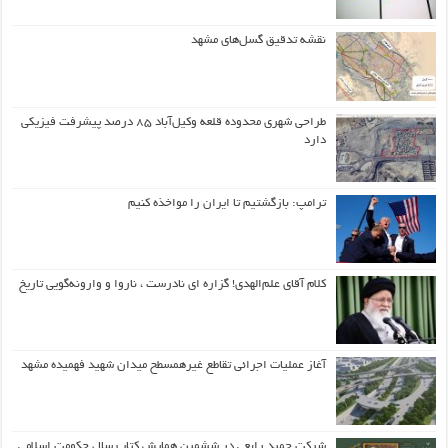
نقشه تدقیق گسل‌های مشهد
طراحی شهری محدوده قلعه وکیل‌آباد ۸۵ درصد پیشرفت فیزیکی
دارد
ترامپ: بازگشتیم تا ایران را مواخذه کنیم
کلام آقای علم‌الهدی! گزاره ای نادرست ، ناروا و وارونه‌گویی تاریخ
آغاز عملیات اجرائی تقاطع غیرهمسطح میدان شهید فهمیده مشهد
شرکت حمید رابعی در ششمین همایش کتاب سال حکومت اسلامی