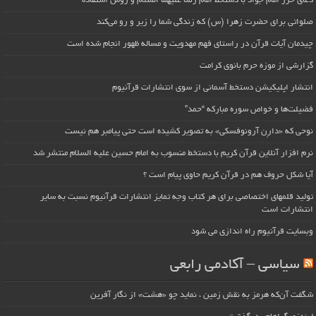
دعای حرز امام جواد با دستخط امام رضا علیهما السلام و روش استفاده
صلواتی برای حضرت زهرا (س) که زندگی شما را زیر و رو می‌کند
چیدمان آیات قرآن در راستای فهم مهدویت و مساله ظهور انجام شده است
گزارشی از موزه حرم بانوی کرامت
انتشار اپلیکیشن دستخط آسمانی از سوی انتشارات قرآنیوم
فضیلت‌ها و خواص سوره مبارکه “حمد”
نوحی که «دارِن آرونوفسکی» به تصویر کشیده است حتی پیامبر هم نیست
نرم افزار آنلاین قرآن کریم با دستخط منسوب به امام حسین علیه السلام منتشر شد
آیا شکل حروف هم در قرآن کریم حاوی پیام است ؟
تولید قلمهای اختصاصی برای هر کتاب وجه تمایز انتشارات قرآنیوم نسبت به سایر
انتشارات است
وبسایت قرآنیوم راه اندازی می شود
سیاسی – آکادمی رابعی
شگفت آن‌که هرمز به نقش زمین ، نماید چو «هشت» از نگار آفرین