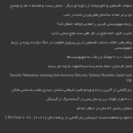
تحولات فلسطین و خاورمیانه، از زاویه ای دیگر – بخش بیست و هشتم + نقد و توضیح
دو برابر تعداد ساختمان های ویران شده در حلب
رژیم صهیونیستی قبرس را هم می‌خواهد اشغال کند؟
تخریب قبور ائمه بقیع در نظر اهل سنت هیچ مبنایی ندارد
پیام رهبر انقلاب به ملت فلسطین در پی پیروزی مقاومت در جنگ دوازده روزه بر رژیم
صهیونیستی
شلیک ۲۰۰۰ موشک و راکت به صهیونیست‌ها
شمار قربانیان حمله به مدرسه سیدالشهدا به ۸۵ نفر رسید
Satoshi Nakamoto missing link between Bitcoin, Salman Rushdie, Israel and
UK
رمز گشایی از آخرین ترانه و ویدئو کلیپ شیطانی ساسان حیدری ملقب به ساسی مانکن
۴۰۰ هزار کودک زیر ۵ سال یمنی در آستانه مرگ از گرسنگی
سلمان رشدی ۳۲ سال در انتظار اعدام
دانلود و مشاهده مستند انیمیشن رمز گشایی از برنامه دجال (۲۰۲۰) : I, Pet Goat 2.99