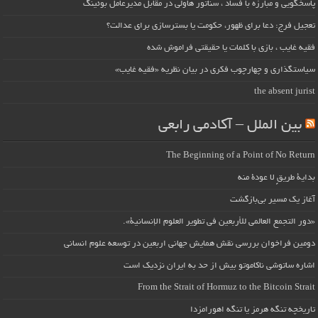
پاسخگویی و مبارزه با فساد ، سناتور هاولی در مقابل مدیرعامل بوئینگ
تعجیل فرج: دعا برای ظهور، حکومت یا بسترسازی برای عدالت؟
فقیه غایب ، بازی با کلمات یا حقیقتی فراموش شده
سیاستگذاری و چهارچوب فکری در بیان نظریه «فقیه غایب»
the absent jurist
بین الملل – آکادمی رابعی
The Beginning of a Point of No Return
بداية طريقٍ لا عودة منه
آغاز یک مسیر بی‌بازگشت
«دور التجمع العالمي للأربعين في تطوير العلوم الإنسانية».
دومین فراخوان بررسی نقش همایش جهانی اربعین در توسعه علوم انسانی
اشاره ساتوشی ناکاموتو بیش از حد به ایران نزدیک است
From the Strait of Hormuz to the Bitcoin Strait
تاریخچه تنگه هرمز یا تنگه اهورامزدا