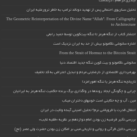
لیندزی گراهام ، درگذشت
تحلیل سناریوی احتمالی پس از تهدید دونالد ترامپ به خاطر ترورعلیه ایران
The Geometric Reinterpretation of the Divine Name “Allah”: From Calligraphy
to Architecture
انتشار کتاب از تنگه هرمز تا تنگه بیت‌کوین توسط حمید رابعی
اشاره ساتوشی ناکاموتو بیش از حد به ایران نزدیک است
From the Strait of Hormuz to the Bitcoin Strait
ساتوشی ناکاموتو و بیت کوین تنگه جدید اقتصاد دنیا
بهره‌برداری اقتصادی از نارضایتی مردم و تبدیل اعتراض به کد تخفیف
تاریخچه تنگه هرمز یا تنگه اهورامزدا
چرایی و چگونگی ایجاد روندها در واگذاری برگ برنده حاکمیت تنگه هرمز به ایرانیان
مین ، آب و چه حکایتی است خونبهای دختران میناب
انتقال قدرت یا فروپاشی نرم؟ تحلیل امنیتی آینده ولایت در ایران
بررسی تأثیر فرضیه زن بودن امام دوازدهم بر نظریه «فقیه غایب»
بررسی دلایل قرآنی و روایی و تاریخی مبنی بر امکان زن بودن حضرت ولی عصر (عج)