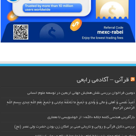
قرآنی – آکادمی رابعی
دومین فراخوان بررسی نقش همایش جهانی اربعین در توسعه علوم انسانی
اُعیذُ نَفسی وَ أهلی وَ مالی وَ وُلدی و جَمیعَ ما تَلحَقُهُ عِنایتی و جَمیعَ نِعَمِ اللّهِ عِندی بِبِسمِ اللّهِ
الرَّحمنِ الرَّحیمِ
بازآفرینی هندسی کلمه جلاله «الله»؛ از خوشنویسی تا معماری
بررسی دلایل قرآنی و روایی و تاریخی مبنی بر امکان زن بودن حضرت ولی عصر (عج)