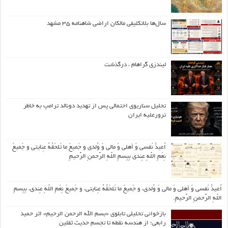
سال‌ها بلاتکلیفی مالکان اراضی شاهنامه ۳۵ مشهد
لیندزی گراهام ، درگذشت
تحلیل سناریوی احتمالی پس از تهدید دونالد ترامپ به خاطر
ترورعلیه ایران
اُعیذُ نَفسی وَ أهلی وَ مالی وَ وُلدی و جَمیعَ ما تَلحَقُهُ عِنایتی و جَمیعَ
نِعَمِ اللّهِ عِندی بِبِسمِ اللّهِ الرَّحمنِ الرَّحیمِ
اُعیذُ نَفسی وَ أهلی وَ مالی وَ وُلدی، و جَمیعَ ما تَلحَقُهُ عِنایتی، و جَمیعَ نِعَمِ اللّهِ عِندی، بِبِسمِ
اللّهِ الرَّحمنِ الرَّحیمِ.
بازخوانی تحلیلی تابلوی «بسم الله الرحمن الرحیم» اثر حمید
رابعی؛ از هندسه نقطه تا تجسم حدیث ثقلین