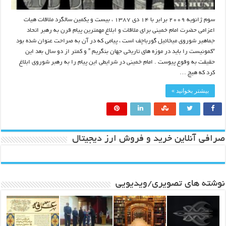
سوم ژانویه ۲۰۰۹ برابر با ۱۴ دی ۱۳۸۷ ، بیست و یکمین سالگرد ملاقات هیات
اعزامی حضرت امام خمینی برای ملاقات و ابلاغ مهمترین پیام قرن به رهبر اتحاد
جماهیر شوروی میخائیل گورباچف است ، پیامی که در آن به صراحت عنوان شده بود
“کمونیست را باید در موزه های تاریخی جهان بنگریم ” و کمتر از دو سال بعد این
حقیقت به وقوع پیوست . امام خمینی در شرایطی این پیام را به رهبر شوروی ابلاغ
کرد که هیچ …
بیشتر بخوانید »
صرافی آنلاین خرید و فروش ارز دیجیتال
نوشته های تصویری/ویدیویی