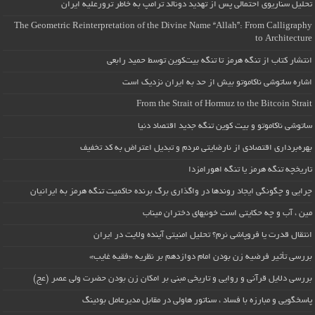
تحلیل سناریوی احتمالی پس از تهدید دونالد ترامپ به خاطر ترورعلیه ایران
The Geometric Reinterpretation of the Divine Name “Allah”: From Calligraphy
to Architecture
انتشار کتاب از تنگه هرمز تا تنگه بیت‌کوین توسط حمید رابعی
اشاره ساتوشی ناکاموتو بیش از حد به ایران نزدیک است
From the Strait of Hormuz to the Bitcoin Strait
ساتوشی ناکاموتو و بیت کوین تنگه جدید اقتصاد دنیا
بهره‌برداری اقتصادی از نارضایتی مردم و تبدیل اعتراض به کد تخفیف
تاریخچه تنگه هرمز یا تنگه اهورامزدا
چرایی و چگونگی ایجاد روندها در واگذاری برگ برنده حاکمیت تنگه هرمز به ایرانیان
مین ، آب و چه حکایتی است خونبهای دختران میناب
انتقال قدرت یا فروپاشی نرم؟ تحلیل امنیتی آینده ولایت در ایران
بررسی تأثیر فرضیه زن بودن امام دوازدهم بر نظریه «فقیه غایب»
بررسی دلایل قرآنی و روایی و تاریخی مبنی بر امکان زن بودن حضرت ولی عصر (عج)
پاسخگویی و مبارزه با فساد ، سناتور هاولی در مقابل مدیرعامل بوئینگ