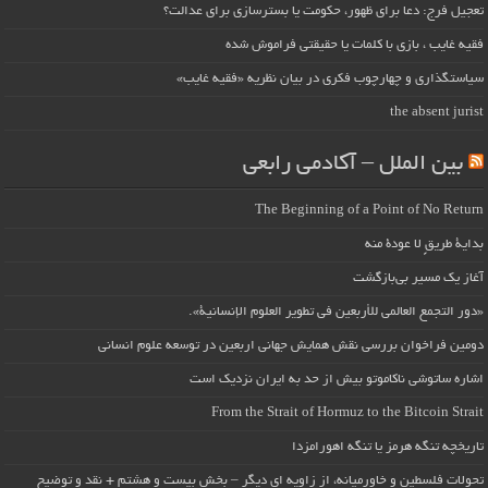
تعجیل فرج: دعا برای ظهور، حکومت یا بسترسازی برای عدالت؟
فقیه غایب ، بازی با کلمات یا حقیقتی فراموش شده
سیاستگذاری و چهارچوب فکری در بیان نظریه «فقیه غایب»
the absent jurist
بین الملل – آکادمی رابعی
The Beginning of a Point of No Return
بداية طريقٍ لا عودة منه
آغاز یک مسیر بی‌بازگشت
«دور التجمع العالمي للأربعين في تطوير العلوم الإنسانية».
دومین فراخوان بررسی نقش همایش جهانی اربعین در توسعه علوم انسانی
اشاره ساتوشی ناکاموتو بیش از حد به ایران نزدیک است
From the Strait of Hormuz to the Bitcoin Strait
تاریخچه تنگه هرمز یا تنگه اهورامزدا
تحولات فلسطین و خاورمیانه، از زاویه ای دیگر – بخش بیست و هشتم + نقد و توضیح