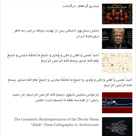
لیندزی گراهام ، درگذشت
تحلیل سناریوی احتمالی پس از تهدید دونالد ترامپ به خاطر
ترورعلیه ایران
اُعیذُ نَفسی وَ أهلی وَ مالی وَ وُلدی و جَمیعَ ما تَلحَقُهُ عِنایتی و جَمیعَ
نِعَمِ اللّهِ عِندی بِبِسمِ اللّهِ الرَّحمنِ الرَّحیمِ
اُعیذُ نَفسی وَ أهلی وَ مالی وَ وُلدی، و جَمیعَ ما تَلحَقُهُ عِنایتی، و جَمیعَ نِعَمِ اللّهِ عِندی، بِبِسمِ
اللّهِ الرَّحمنِ الرَّحیمِ.
بازخوانی تحلیلی تابلوی «بسم الله الرحمن الرحیم» اثر حمید
رابعی؛ از هندسه نقطه تا تجسم حدیث ثقلین
The Geometric Reinterpretation of the Divine Name
“Allah”: From Calligraphy to Architecture