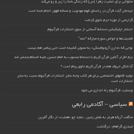
صلواتی برای حضرت زهرا (س) که زندگی شما را زیر و رو می‌کند
چیدمان آیات قرآن در راستای فهم مهدویت و مساله ظهور انجام شده است
گزارشی از موزه حرم بانوی کرامت
انتشار اپلیکیشن دستخط آسمانی از سوی انتشارات قرآنیوم
فضیلت‌ها و خواص سوره مبارکه “حمد”
نوحی که «دارِن آرونوفسکی» به تصویر کشیده است حتی پیامبر هم نیست
نرم افزار آنلاین قرآن کریم با دستخط منسوب به امام حسین علیه السلام منتشر شد
آیا شکل حروف هم در قرآن کریم حاوی پیام است ؟
تولید قلمهای اختصاصی برای هر کتاب وجه تمایز انتشارات قرآنیوم نسبت به سایر
انتشارات است
وبسایت قرآنیوم راه اندازی می شود
سیاسی – آکادمی رابعی
شگفت آن‌که هرمز به نقش زمین ، نماید چو «هشت» از نگار آفرین
لیندزی گراهام ، درگذشت