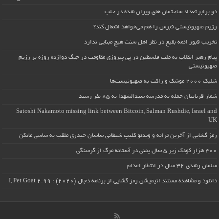
دو برابر تعداد ساختمان های ویران شده در حلب
رژیم صهیونیستی قبرس را هم می‌خواهد اشغال کند؟
تخریب قبور ائمه بقیع در نظر اهل سنت هیچ مبنایی ندارد
پیام رهبر انقلاب به ملت فلسطین در پی پیروزی مقاومت در جنگ دوازده روزه بر رژیم
صهیونیستی
شلیک ۲۰۰۰ موشک و راکت به صهیونیست‌ها
شمار قربانیان حمله به مدرسه سیدالشهدا به ۸۵ نفر رسید
Satoshi Nakamoto missing link between Bitcoin, Salman Rushdie, Israel and
UK
رمز گشایی از آخرین ترانه و ویدئو کلیپ شیطانی ساسان حیدری ملقب به ساسی مانکن
۴۰۰ هزار کودک زیر ۵ سال یمنی در آستانه مرگ از گرسنگی
سلمان رشدی ۳۲ سال در انتظار اعدام
دانلود و مشاهده مستند انیمیشن رمز گشایی از برنامه دجال (۲۰۲۰) : I, Pet Goat 2.99