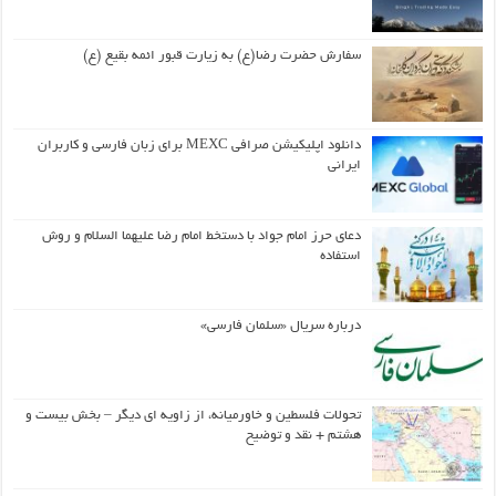
سفارش حضرت رضا(ع) به زیارت قبور ائمه بقیع (ع)
دانلود اپلیکیشن صرافی MEXC برای زبان فارسی و کاربران
ایرانی
دعای حرز امام جواد با دستخط امام رضا علیهما السلام و روش
استفاده
درباره سریال «سلمان فارسی»
تحولات فلسطین و خاورمیانه، از زاویه ای دیگر – بخش بیست و
هشتم + نقد و توضیح