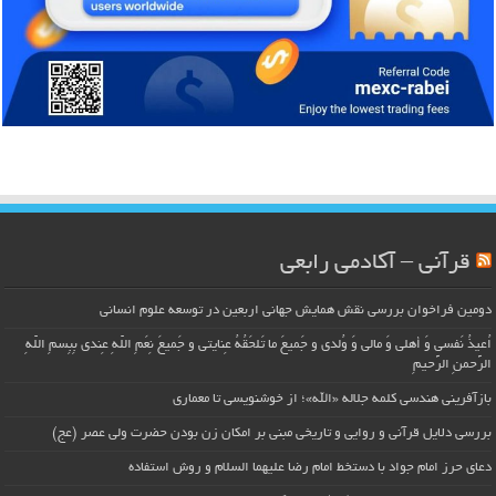
قرآنی – آکادمی رابعی
دومین فراخوان بررسی نقش همایش جهانی اربعین در توسعه علوم انسانی
اُعیذُ نَفسی وَ أهلی وَ مالی وَ وُلدی و جَمیعَ ما تَلحَقُهُ عِنایتی و جَمیعَ نِعَمِ اللّهِ عِندی بِبِسمِ اللّهِ
الرَّحمنِ الرَّحیمِ
بازآفرینی هندسی کلمه جلاله «الله»؛ از خوشنویسی تا معماری
بررسی دلایل قرآنی و روایی و تاریخی مبنی بر امکان زن بودن حضرت ولی عصر (عج)
دعای حرز امام جواد با دستخط امام رضا علیهما السلام و روش استفاده