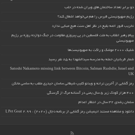
دو برابر تعداد ساختمان های ویران شده در حلب
رژیم صهیونیستی قبرس را هم می‌خواهد اشغال کند؟
تخریب قبور ائمه بقیع در نظر اهل سنت هیچ مبنایی ندارد
پیام رهبر انقلاب به ملت فلسطین در پی پیروزی مقاومت در جنگ دوازده روزه بر رژیم
صهیونیستی
شلیک ۲۰۰۰ موشک و راکت به صهیونیست‌ها
شمار قربانیان حمله به مدرسه سیدالشهدا به ۸۵ نفر رسید
Satoshi Nakamoto missing link between Bitcoin, Salman Rushdie, Israel and
UK
رمز گشایی از آخرین ترانه و ویدئو کلیپ شیطانی ساسان حیدری ملقب به ساسی مانکن
۴۰۰ هزار کودک زیر ۵ سال یمنی در آستانه مرگ از گرسنگی
سلمان رشدی ۳۲ سال در انتظار اعدام
دانلود و مشاهده مستند انیمیشن رمز گشایی از برنامه دجال (۲۰۲۰) : I, Pet Goat 2.99