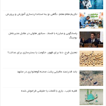
تکریم مقام معلم: نگاهی نو به استانداردسازی آموزش و پرورش
پاسخگویی و مبارزه با فساد ، سناتور هاولی در مقابل مدیرعامل
بوئینگ
تعجیل فرج: دعا برای ظهور، حکومت یا بسترسازی برای عدالت؟
باند قدرتمند مافیایی پشت صحنه کوهخواری در مشهد
فقیه غایب ، بازی با کلمات یا حقیقتی فراموش شده