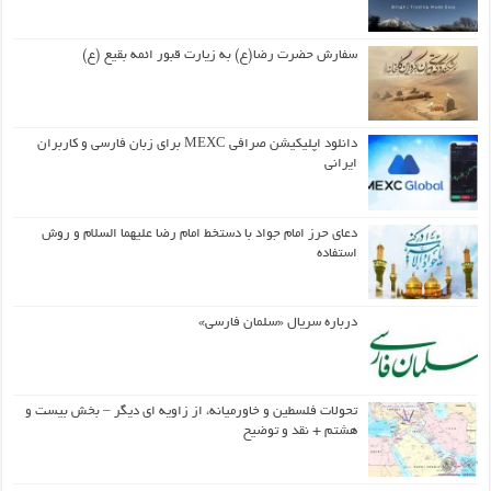
سفارش حضرت رضا(ع) به زیارت قبور ائمه بقیع (ع)
دانلود اپلیکیشن صرافی MEXC برای زبان فارسی و کاربران
ایرانی
دعای حرز امام جواد با دستخط امام رضا علیهما السلام و روش
استفاده
درباره سریال «سلمان فارسی»
تحولات فلسطین و خاورمیانه، از زاویه ای دیگر – بخش بیست و
هشتم + نقد و توضیح