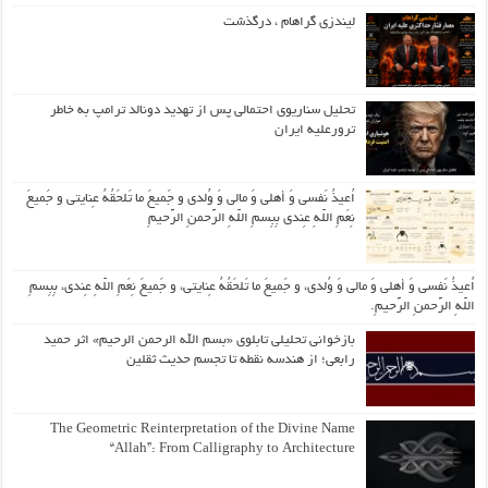
لیندزی گراهام ، درگذشت
تحلیل سناریوی احتمالی پس از تهدید دونالد ترامپ به خاطر
ترورعلیه ایران
اُعیذُ نَفسی وَ أهلی وَ مالی وَ وُلدی و جَمیعَ ما تَلحَقُهُ عِنایتی و جَمیعَ
نِعَمِ اللّهِ عِندی بِبِسمِ اللّهِ الرَّحمنِ الرَّحیمِ
اُعیذُ نَفسی وَ أهلی وَ مالی وَ وُلدی، و جَمیعَ ما تَلحَقُهُ عِنایتی، و جَمیعَ نِعَمِ اللّهِ عِندی، بِبِسمِ
اللّهِ الرَّحمنِ الرَّحیمِ.
بازخوانی تحلیلی تابلوی «بسم الله الرحمن الرحیم» اثر حمید
رابعی؛ از هندسه نقطه تا تجسم حدیث ثقلین
The Geometric Reinterpretation of the Divine Name
“Allah”: From Calligraphy to Architecture