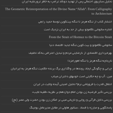
تحلیل سناریوی احتمالی پس از تهدید دونالد ترامپ به خاطر ترورعلیه ایران
The Geometric Reinterpretation of the Divine Name “Allah”: From Calligraphy
to Architecture
انتشار کتاب از تنگه هرمز تا تنگه بیت‌کوین توسط حمید رابعی
اشاره ساتوشی ناکاموتو بیش از حد به ایران نزدیک است
From the Strait of Hormuz to the Bitcoin Strait
ساتوشی ناکاموتو و بیت کوین تنگه جدید اقتصاد دنیا
بهره‌برداری اقتصادی از نارضایتی مردم و تبدیل اعتراض به کد تخفیف
تاریخچه تنگه هرمز یا تنگه اهورامزدا
چرایی و چگونگی ایجاد روندها در واگذاری برگ برنده حاکمیت تنگه هرمز به ایرانیان
مین ، آب و چه حکایتی است خونبهای دختران میناب
انتقال قدرت یا فروپاشی نرم؟ تحلیل امنیتی آینده ولایت در ایران
بررسی تأثیر فرضیه زن بودن امام دوازدهم بر نظریه «فقیه غایب»
بررسی دلایل قرآنی و روایی و تاریخی مبنی بر امکان زن بودن حضرت ولی عصر (عج)
پاسخگویی و مبارزه با فساد ، سناتور هاولی در مقابل مدیرعامل بوئینگ