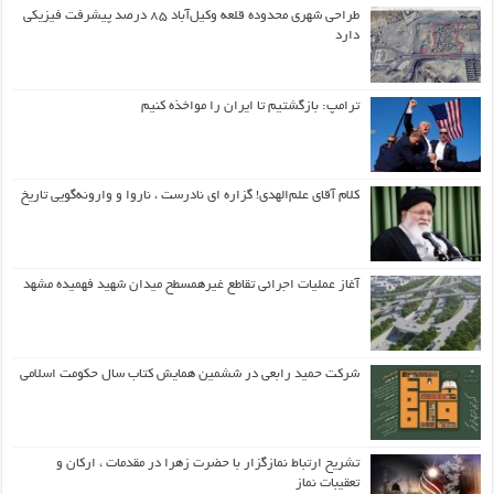
طراحی شهری محدوده قلعه وکیل‌آباد ۸۵ درصد پیشرفت فیزیکی
دارد
ترامپ: بازگشتیم تا ایران را مواخذه کنیم
کلام آقای علم‌الهدی! گزاره ای نادرست ، ناروا و وارونه‌گویی تاریخ
آغاز عملیات اجرائی تقاطع غیرهمسطح میدان شهید فهمیده مشهد
شرکت حمید رابعی در ششمین همایش کتاب سال حکومت اسلامی
تشریح ارتباط نمازگزار با حضرت زهرا در مقدمات ، ارکان و
تعقیبات نماز