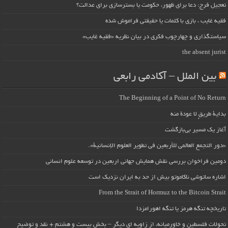
تعجیل فرج: دعا برای ظهور، حکومت یا بسترسازی برای عدالت؟
فقیه غایب ، بازی با کلمات یا حقیقتی فراموش شده
سیاستگذاری و چهارچوب فکری در بیان نظریه «فقیه غایب»
the absent jurist
بین الملل – آکادمی رابعی
The Beginning of a Point of No Return
بداية طريقٍ لا عودة منه
آغاز یک مسیر بی‌بازگشت
«دور التجمع العالمي للأربعين في تطوير العلوم الإنسانية».
دومین فراخوان بررسی نقش همایش جهانی اربعین در توسعه علوم انسانی
اشاره ساتوشی ناکاموتو بیش از حد به ایران نزدیک است
From the Strait of Hormuz to the Bitcoin Strait
تاریخچه تنگه هرمز یا تنگه اهورامزدا
تحولات فلسطین و خاورمیانه، از زاویه ای دیگر – بخش بیست و هشتم + نقد و توضیح