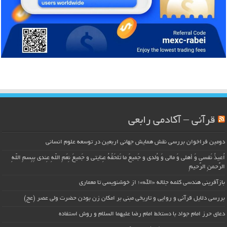
قرآنی – آکادمی رابعی
دومین فراخوان بررسی نقش همایش جهانی اربعین در توسعه علوم انسانی
اُعیذُ نَفسی وَ أهلی وَ مالی وَ وُلدی و جَمیعَ ما تَلحَقُهُ عِنایتی و جَمیعَ نِعَمِ اللّهِ عِندی بِبِسمِ اللّهِ
الرَّحمنِ الرَّحیمِ
بازآفرینی هندسی کلمه جلاله «الله»؛ از خوشنویسی تا معماری
بررسی دلایل قرآنی و روایی و تاریخی مبنی بر امکان زن بودن حضرت ولی عصر (عج)
دعای حرز امام جواد با دستخط امام رضا علیهما السلام و روش استفاده