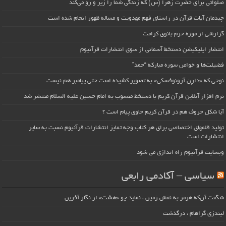
صلواتی برای حضرت زهرا (س) که زندگی شما را زیر و رو می‌کند
چیدمان آیات قرآن در راستای فهم مهدویت و مساله ظهور انجام شده است
گزارشی از موزه حرم بانوی کرامت
انتشار اپلیکیشن دستخط آسمانی از سوی انتشارات قرآنیوم
فضیلت‌ها و خواص سوره مبارکه “حمد”
نوحی که «دارِن آرونوفسکی» به تصویر کشیده است حتی پیامبر هم نیست
نرم افزار آنلاین قرآن کریم با دستخط منسوب به امام حسین علیه السلام منتشر شد
آیا شکل حروف هم در قرآن کریم حاوی پیام است ؟
تولید قلمهای اختصاصی برای هر کتاب وجه تمایز انتشارات قرآنیوم نسبت به سایر
انتشارات است
وبسایت قرآنیوم راه اندازی می شود
سیاسی – آکادمی رابعی
شگفت آن‌که هرمز به نقش زمین ، نماید چو «هشت» از نگار آفرین
لیندزی گراهام ، درگذشت