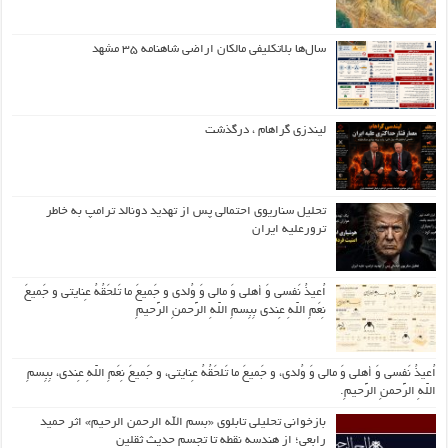
سال‌ها بلاتکلیفی مالکان اراضی شاهنامه ۳۵ مشهد
لیندزی گراهام ، درگذشت
تحلیل سناریوی احتمالی پس از تهدید دونالد ترامپ به خاطر
ترورعلیه ایران
اُعیذُ نَفسی وَ أهلی وَ مالی وَ وُلدی و جَمیعَ ما تَلحَقُهُ عِنایتی و جَمیعَ
نِعَمِ اللّهِ عِندی بِبِسمِ اللّهِ الرَّحمنِ الرَّحیمِ
اُعیذُ نَفسی وَ أهلی وَ مالی وَ وُلدی، و جَمیعَ ما تَلحَقُهُ عِنایتی، و جَمیعَ نِعَمِ اللّهِ عِندی، بِبِسمِ
اللّهِ الرَّحمنِ الرَّحیمِ.
بازخوانی تحلیلی تابلوی «بسم الله الرحمن الرحیم» اثر حمید
رابعی؛ از هندسه نقطه تا تجسم حدیث ثقلین