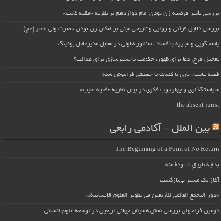
بررسی تأثیر فرضیه زن بودن امام دوازدهم بر نظریه «فقیه غایب»
بررسی دلایل قرآنی و روایی و تاریخی مبنی بر امکان زن بودن حضرت ولی عصر (عج)
پاسخگویی و مبارزه با فساد ، سناتور هاولی در مقابل مدیرعامل بوئینگ
تعجیل فرج: دعا برای ظهور، حکومت یا بسترسازی برای عدالت؟
فقیه غایب ، بازی با کلمات یا حقیقتی فراموش شده
سیاستگذاری و چهارچوب فکری در بیان نظریه «فقیه غایب»
the absent jurist
بین الملل – آکادمی رابعی
The Beginning of a Point of No Return
بداية طريقٍ لا عودة منه
آغاز یک مسیر بی‌بازگشت
«دور التجمع العالمي للأربعين في تطوير العلوم الإنسانية».
دومین فراخوان بررسی نقش همایش جهانی اربعین در توسعه علوم انسانی