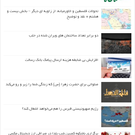
تحولات فلسطین و خاورمیانه، از زاویه ای دیگر – بخش بیست و
هشتم + نقد و توضیح
دو برابر تعداد ساختمان های ویران شده در حلب
افزایش بی ضابطه هزینه ارسال پیامک بانک رسالت
صلواتی برای حضرت زهرا (س) که زندگی شما را زیر و رو می‌کند
رژیم صهیونیستی قبرس را هم می‌خواهد اشغال کند؟
برگزاری باشکوه کمپین شب یلدا در صرافی ارز دیجیتال مکسی