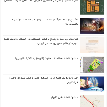
شرکت حمید رابعی در ششمین همایش کتاب سال حکومت اسلامی
تشریح ارتباط نمازگزار با حضرت زهرا در مقدمات ، ارکان و
تعقیبات نماز
متن کامل پرسش و پاسخ با هوش مصنوعی در خصوص ولایت فقیه
غایب در نظام جمهوری اسلامی ایران
دانلود نقشه منطقه ۱۲ مشهد (الهیه) به تفکیک کاربریها
حق مالکانه یک معلم از دارایی‌های ملکی و مالی صندوق ذخیره
فرهنگیان
دانلود نقشه مترو گلبهار