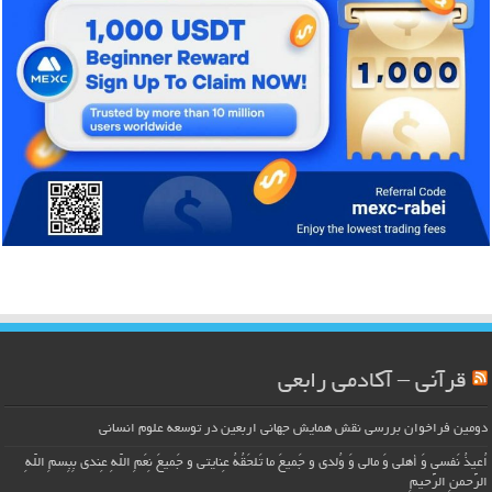
قرآنی – آکادمی رابعی
دومین فراخوان بررسی نقش همایش جهانی اربعین در توسعه علوم انسانی
اُعیذُ نَفسی وَ أهلی وَ مالی وَ وُلدی و جَمیعَ ما تَلحَقُهُ عِنایتی و جَمیعَ نِعَمِ اللّهِ عِندی بِبِسمِ اللّهِ
الرَّحمنِ الرَّحیمِ