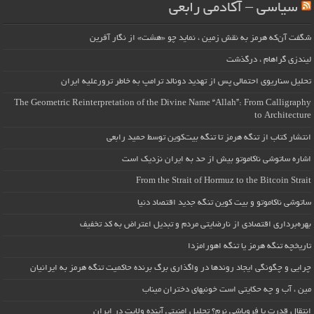
سیاسی – آکادمی رابعی
شگفت آن‌که هرمز به نقش زمین ، نماید چو «هشت» از نگار آفرین
لیندزی گراهام ، درگذشت
تحلیل سناریوی احتمالی پس از تهدید دونالد ترامپ به خاطر ترورعلیه ایران
The Geometric Reinterpretation of the Divine Name “Allah”: From Calligraphy
to Architecture
انتشار کتاب از تنگه هرمز تا تنگه بیت‌کوین توسط حمید رابعی
اشاره ساتوشی ناکاموتو بیش از حد به ایران نزدیک است
From the Strait of Hormuz to the Bitcoin Strait
ساتوشی ناکاموتو و بیت کوین تنگه جدید اقتصاد دنیا
بهره‌برداری اقتصادی از نارضایتی مردم و تبدیل اعتراض به کد تخفیف
تاریخچه تنگه هرمز یا تنگه اهورامزدا
چرایی و چگونگی ایجاد روندها در واگذاری برگ برنده حاکمیت تنگه هرمز به ایرانیان
مین ، آب و چه حکایتی است خونبهای دختران میناب
انتقال قدرت یا فروپاشی نرم؟ تحلیل امنیتی آینده ولایت در ایران