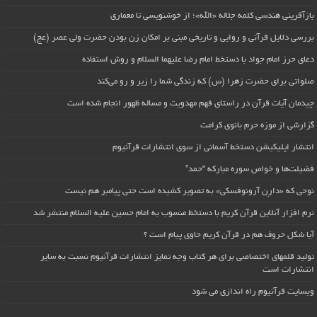
بازآفرینی هندسی کلمه جلاله «الله»؛ از خوشنویسی تا معماری
بررسی دلایل قرآنی و روایی و تاریخی مبنی بر امکان زن بودن حضرت ولی عصر (عج)
دعای حرز امام جواد با دستخط امام رضا علیهما السلام و روش استفاده
صلواتی برای حضرت زهرا (س) که زندگی شما را زیر و رو می‌کند
چیدمان آیات قرآن در راستای فهم مهدویت و مساله ظهور انجام شده است
گزارشی از موزه حرم بانوی کرامت
انتشار اپلیکیشن دستخط آسمانی از سوی انتشارات قرآنیوم
فضیلت‌ها و خواص سوره مبارکه “حمد”
نوحی که «دارِن آرونوفسکی» به تصویر کشیده است حتی پیامبر هم نیست
نرم افزار آنلاین قرآن کریم با دستخط منسوب به امام حسین علیه السلام منتشر شد
آیا شکل حروف هم در قرآن کریم حاوی پیام است ؟
تولید قلمهای اختصاصی برای هر کتاب وجه تمایز انتشارات قرآنیوم نسبت به سایر
انتشارات است
وبسایت قرآنیوم راه اندازی می شود