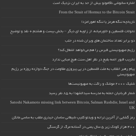
اشاره ساتوشی ناکاموتو بیش از حد به ایران نزدیک است
From the Strait of Hormuz to the Bitcoin Strait
تاریخچه تنگه هرمز یا تنگه اهورامزدا
تحولات فلسطین و خاورمیانه، از زاویه ای دیگر – بخش بیست و هشتم + نقد و توضیح
دو برابر تعداد ساختمان های ویران شده در حلب
رژیم صهیونیستی قبرس را هم می‌خواهد اشغال کند؟
تخریب قبور ائمه بقیع در نظر اهل سنت هیچ مبنایی ندارد
پیام رهبر انقلاب به ملت فلسطین در پی پیروزی مقاومت در جنگ دوازده روزه بر رژیم
صهیونیستی
شلیک ۲۰۰۰ موشک و راکت به صهیونیست‌ها
شمار قربانیان حمله به مدرسه سیدالشهدا به ۸۵ نفر رسید
Satoshi Nakamoto missing link between Bitcoin, Salman Rushdie, Israel and
UK
رمز گشایی از آخرین ترانه و ویدئو کلیپ شیطانی ساسان حیدری ملقب به ساسی مانکن
۴۰۰ هزار کودک زیر ۵ سال یمنی در آستانه مرگ از گرسنگی