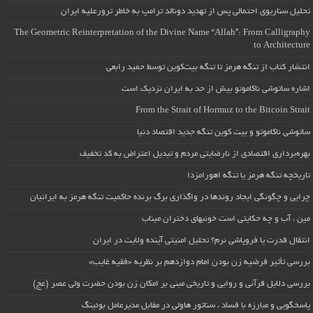
تحلیل سناریوی احتمالی پس از تهدید دونالد ترامپ به خاطر ترورعلیه ایران
The Geometric Reinterpretation of the Divine Name “Allah”: From Calligraphy
to Architecture
انتشار کتاب از تنگه هرمز تا تنگه بیت‌کوین توسط حمید رابعی
اشاره ساتوشی ناکاموتو بیش از حد به ایران نزدیک است
From the Strait of Hormuz to the Bitcoin Strait
ساتوشی ناکاموتو و بیت کوین تنگه جدید اقتصاد دنیا
بهره‌برداری اقتصادی از نارضایتی مردم و تبدیل اعتراض به کد تخفیف
تاریخچه تنگه هرمز یا تنگه اهورامزدا
چرایی و چگونگی ایجاد روندها در واگذاری برگ برنده حاکمیت تنگه هرمز به ایرانیان
مین ، آب و چه حکایتی است خونبهای دختران میناب
انتقال قدرت یا فروپاشی نرم؟ تحلیل امنیتی آینده ولایت در ایران
بررسی تأثیر فرضیه زن بودن امام دوازدهم بر نظریه «فقیه غایب»
بررسی دلایل قرآنی و روایی و تاریخی مبنی بر امکان زن بودن حضرت ولی عصر (عج)
پاسخگویی و مبارزه با فساد ، سناتور هاولی در مقابل مدیرعامل بوئینگ