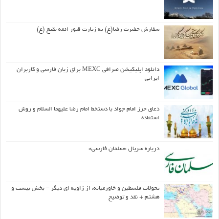
سفارش حضرت رضا(ع) به زیارت قبور ائمه بقیع (ع)
دانلود اپلیکیشن صرافی MEXC برای زبان فارسی و کاربران
ایرانی
دعای حرز امام جواد با دستخط امام رضا علیهما السلام و روش
استفاده
درباره سریال «سلمان فارسی»
تحولات فلسطین و خاورمیانه، از زاویه ای دیگر – بخش بیست و
هشتم + نقد و توضیح