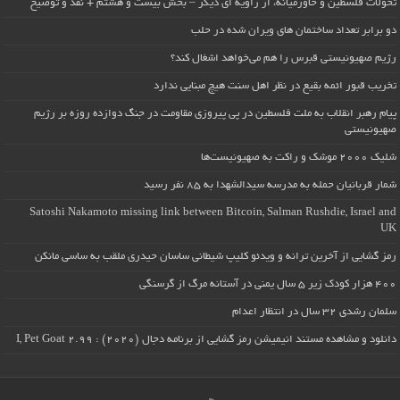
تحولات فلسطین و خاورمیانه، از زاویه ای دیگر – بخش بیست و هشتم + نقد و توضیح
دو برابر تعداد ساختمان های ویران شده در حلب
رژیم صهیونیستی قبرس را هم می‌خواهد اشغال کند؟
تخریب قبور ائمه بقیع در نظر اهل سنت هیچ مبنایی ندارد
پیام رهبر انقلاب به ملت فلسطین در پی پیروزی مقاومت در جنگ دوازده روزه بر رژیم
صهیونیستی
شلیک ۲۰۰۰ موشک و راکت به صهیونیست‌ها
شمار قربانیان حمله به مدرسه سیدالشهدا به ۸۵ نفر رسید
Satoshi Nakamoto missing link between Bitcoin, Salman Rushdie, Israel and
UK
رمز گشایی از آخرین ترانه و ویدئو کلیپ شیطانی ساسان حیدری ملقب به ساسی مانکن
۴۰۰ هزار کودک زیر ۵ سال یمنی در آستانه مرگ از گرسنگی
سلمان رشدی ۳۲ سال در انتظار اعدام
دانلود و مشاهده مستند انیمیشن رمز گشایی از برنامه دجال (۲۰۲۰) : I, Pet Goat 2.99