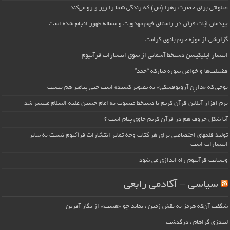
صلواتی برای حضرت زهرا (س) که زندگی شما را زیر و رو می‌کند
چیدمان آیات قرآن در راستای فهم مهدویت و مساله ظهور انجام شده است
گزارشی از موزه حرم بانوی کرامت
انتشار اپلیکیشن دستخط آسمانی از سوی انتشارات قرآنیوم
فضیلت‌ها و خواص سوره مبارکه “حمد”
نوحی که «دارِن آرونوفسکی» به تصویر کشیده است حتی پیامبر هم نیست
نرم افزار آنلاین قرآن کریم با دستخط منسوب به امام حسین علیه السلام منتشر شد
آیا شکل حروف هم در قرآن کریم حاوی پیام است ؟
تولید قلمهای اختصاصی برای هر کتاب وجه تمایز انتشارات قرآنیوم نسبت به سایر
انتشارات است
وبسایت قرآنیوم راه اندازی می شود
سیاسی – آکادمی رابعی
شگفت آن‌که هرمز به نقش زمین ، نماید چو «هشت» از نگار آفرین
لیندزی گراهام ، درگذشت