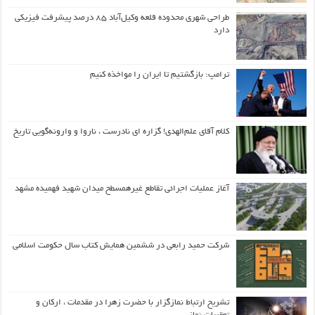
طراحی شهری محدوده قلعه وکیل‌آباد ۸۵ درصد پیشرفت فیزیکی
دارد
ترامپ: بازگشتیم تا ایران را مواخذه کنیم
کلام آقای علم‌الهدی! گزاره ای نادرست ، ناروا و وارونه‌گویی تاریخ
آغاز عملیات اجرائی تقاطع غیرهمسطح میدان شهید فهمیده مشهد
شرکت حمید رابعی در ششمین همایش کتاب سال حکومت اسلامی
تشریح ارتباط نمازگزار با حضرت زهرا در مقدمات ، ارکان و