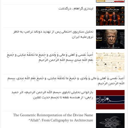
لیندزی گراهام ، درگذشت
تحلیل سناریوی احتمالی پس از تهدید دونالد ترامپ به خاطر
ترورعلیه ایران
اُعیذُ نَفسی وَ أهلی وَ مالی وَ وُلدی و جَمیعَ ما تَلحَقُهُ عِنایتی و جَمیعَ
نِعَمِ اللّهِ عِندی بِبِسمِ اللّهِ الرَّحمنِ الرَّحیمِ
اُعیذُ نَفسی وَ أهلی وَ مالی وَ وُلدی، و جَمیعَ ما تَلحَقُهُ عِنایتی، و جَمیعَ نِعَمِ اللّهِ عِندی، بِبِسمِ
اللّهِ الرَّحمنِ الرَّحیمِ.
بازخوانی تحلیلی تابلوی «بسم الله الرحمن الرحیم» اثر حمید
رابعی؛ از هندسه نقطه تا تجسم حدیث ثقلین
The Geometric Reinterpretation of the Divine Name
“Allah”: From Calligraphy to Architecture