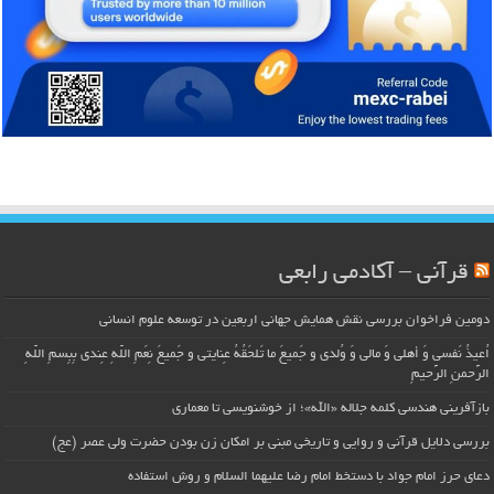
قرآنی – آکادمی رابعی
دومین فراخوان بررسی نقش همایش جهانی اربعین در توسعه علوم انسانی
اُعیذُ نَفسی وَ أهلی وَ مالی وَ وُلدی و جَمیعَ ما تَلحَقُهُ عِنایتی و جَمیعَ نِعَمِ اللّهِ عِندی بِبِسمِ اللّهِ
الرَّحمنِ الرَّحیمِ
بازآفرینی هندسی کلمه جلاله «الله»؛ از خوشنویسی تا معماری
بررسی دلایل قرآنی و روایی و تاریخی مبنی بر امکان زن بودن حضرت ولی عصر (عج)
دعای حرز امام جواد با دستخط امام رضا علیهما السلام و روش استفاده