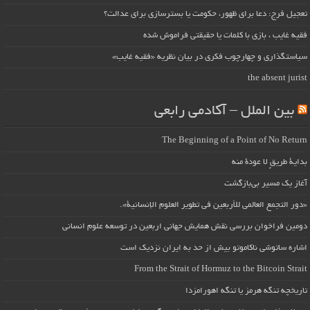
تعجیل فرج: دعا برای ظهور، حکومت یا بسترسازی برای عدالت؟
فقیه غایب ، بازی با کلمات یا حقیقتی فراموش شده
سیاستگذاری و چهارچوب فکری در بیان نظریه «فقیه غایب»
the absent jurist
بین الملل – آکادمی رابعی
The Beginning of a Point of No Return
بداية طريقٍ لا عودة منه
آغاز یک مسیر بی‌بازگشت
«دور التجمع العالمي للأربعين في تطوير العلوم الإنسانية».
دومین فراخوان بررسی نقش همایش جهانی اربعین در توسعه علوم انسانی
اشاره ساتوشی ناکاموتو بیش از حد به ایران نزدیک است
From the Strait of Hormuz to the Bitcoin Strait
تاریخچه تنگه هرمز یا تنگه اهورامزدا