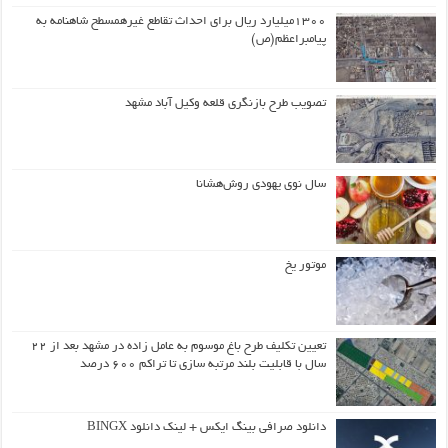
۱۳۰۰میلیارد ریال برای احداث تقاطع غیرهمسطح شاهنامه به
پیامبراعظم(ص)
تصویب طرح بازنگری قلعه وکیل آباد مشهد
سال نوی یهودی روش‌هشانا
موتور یخ
تعیین تکلیف طرح باغ موسوم به عامل زاده در مشهد بعد از ۲۲
سال با قابلیت بلند مرتبه سازی تا تراکم ۶۰۰ درصد
دانلود صرافی بینگ ایکس + لینک دانلود BINGX