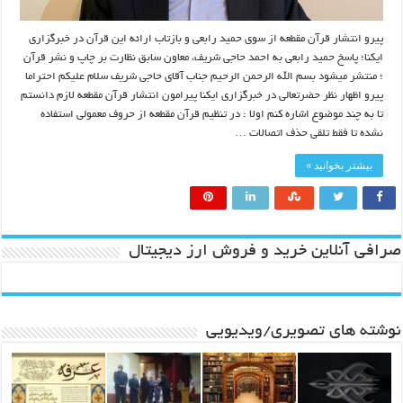
پیرو انتشار قرآن مقطعه از سوی حمید رابعی و بازتاب ارائه این قرآن در خبرگزاری
ایکنا؛ پاسخ حمید رابعی به احمد حاجی شریف، معاون سابق نظارت بر چاپ و نشر قرآن
؛ منتشر میشود بسم الله الرحمن الرحیم جناب آقای حاجی شریف سلام علیکم احتراما
پیرو اظهار نظر حضرتعالی در خبرگزاری ایکنا پیرامون انتشار قرآن مقطعه لازم دانستم
تا به چند موضوع اشاره کنم اولا : در تنظیم قرآن مقطعه از حروف معمولی استفاده
نشده تا فقط تلقی حذف اتصالات …
بیشتر بخوانید »
صرافی آنلاین خرید و فروش ارز دیجیتال
نوشته های تصویری/ویدیویی