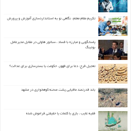
تکریم مقام معلم: نگاهی نو به استانداردسازی آموزش و پرورش
پاسخگویی و مبارزه با فساد ، سناتور هاولی در مقابل مدیرعامل
بوئینگ
تعجیل فرج: دعا برای ظهور، حکومت یا بسترسازی برای عدالت؟
باند قدرتمند مافیایی پشت صحنه کوهخواری در مشهد
فقیه غایب ، بازی با کلمات یا حقیقتی فراموش شده