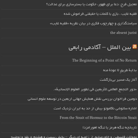
تعجیل فرج: دعا برای ظهور، حکومت یا بسترسازی برای عدالت؟
فقیه غایب ، بازی با کلمات یا حقیقتی فراموش شده
سیاستگذاری و چهارچوب فکری در بیان نظریه «فقیه غایب»
the absent jurist
بین الملل – آکادمی رابعی
The Beginning of a Point of No Return
بداية طريقٍ لا عودة منه
آغاز یک مسیر بی‌بازگشت
«دور التجمع العالمي للأربعين في تطوير العلوم الإنسانية».
دومین فراخوان بررسی نقش همایش جهانی اربعین در توسعه علوم انسانی
اشاره ساتوشی ناکاموتو بیش از حد به ایران نزدیک است
From the Strait of Hormuz to the Bitcoin Strait
تاریخچه تنگه هرمز یا تنگه اهورامزدا
تحولات فلسطین و خاورمیانه، از زاویه ای دیگر – بخش بیست و هشتم + نقد و توضیح