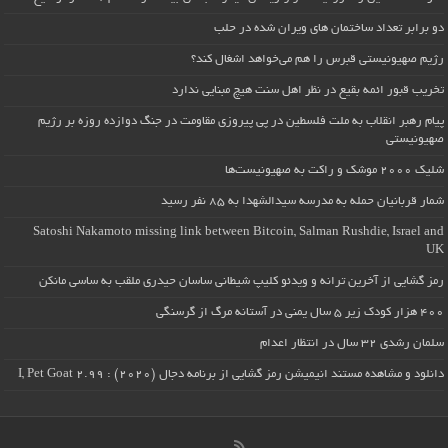
دو برابر تعداد ساختمان های ویران شده در حلب
رژیم صهیونیستی قبرس را هم می‌خواهد اشغال کند؟
تخریب قبور ائمه بقیع در نظر اهل سنت هیچ مبنایی ندارد
پیام رهبر انقلاب به ملت فلسطین در پی پیروزی مقاومت در جنگ دوازده روزه بر رژیم
صهیونیستی
شلیک ۲۰۰۰ موشک و راکت به صهیونیست‌ها
شمار قربانیان حمله به مدرسه سیدالشهدا به ۸۵ نفر رسید
Satoshi Nakamoto missing link between Bitcoin, Salman Rushdie, Israel and
UK
رمز گشایی از آخرین ترانه و ویدئو کلیپ شیطانی ساسان حیدری ملقب به ساسی مانکن
۴۰۰ هزار کودک زیر ۵ سال یمنی در آستانه مرگ از گرسنگی
سلمان رشدی ۳۲ سال در انتظار اعدام
دانلود و مشاهده مستند انیمیشن رمز گشایی از برنامه دجال (۲۰۲۰) : I, Pet Goat 2.99