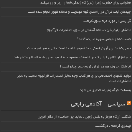
صلواتی برای حضرت زهرا (س) که زندگی شما را زیر و رو می‌کند
چیدمان آیات قرآن در راستای فهم مهدویت و مساله ظهور انجام شده است
گزارشی از موزه حرم بانوی کرامت
انتشار اپلیکیشن دستخط آسمانی از سوی انتشارات قرآنیوم
فضیلت‌ها و خواص سوره مبارکه “حمد”
نوحی که «دارِن آرونوفسکی» به تصویر کشیده است حتی پیامبر هم نیست
نرم افزار آنلاین قرآن کریم با دستخط منسوب به امام حسین علیه السلام منتشر شد
آیا شکل حروف هم در قرآن کریم حاوی پیام است ؟
تولید قلمهای اختصاصی برای هر کتاب وجه تمایز انتشارات قرآنیوم نسبت به سایر
انتشارات است
وبسایت قرآنیوم راه اندازی می شود
سیاسی – آکادمی رابعی
شگفت آن‌که هرمز به نقش زمین ، نماید چو «هشت» از نگار آفرین
لیندزی گراهام ، درگذشت