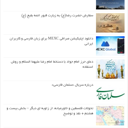
سفارش حضرت رضا(ع) به زیارت قبور ائمه بقیع (ع)
دانلود اپلیکیشن صرافی MEXC برای زبان فارسی و کاربران
ایرانی
دعای حرز امام جواد با دستخط امام رضا علیهما السلام و روش
استفاده
درباره سریال «سلمان فارسی»
تحولات فلسطین و خاورمیانه، از زاویه ای دیگر – بخش بیست و
هشتم + نقد و توضیح