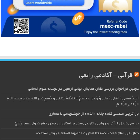
قرآنی – آکادمی رابعی
دومین فراخوان بررسی نقش همایش جهانی اربعین در توسعه علوم انسانی
اُعیذُ نَفسی وَ أهلی وَ مالی وَ وُلدی و جَمیعَ ما تَلحَقُهُ عِنایتی و جَمیعَ نِعَمِ اللّهِ عِندی بِبِسمِ اللّهِ
الرَّحمنِ الرَّحیمِ
بازآفرینی هندسی کلمه جلاله «الله»؛ از خوشنویسی تا معماری
بررسی دلایل قرآنی و روایی و تاریخی مبنی بر امکان زن بودن حضرت ولی عصر (عج)
دعای حرز امام جواد با دستخط امام رضا علیهما السلام و روش استفاده