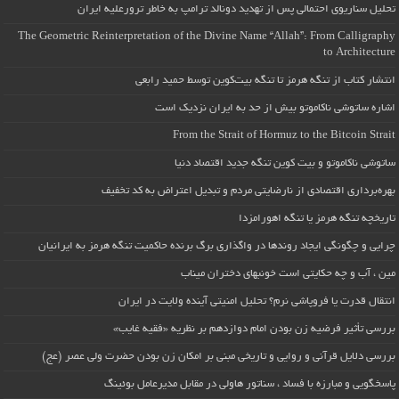
تحلیل سناریوی احتمالی پس از تهدید دونالد ترامپ به خاطر ترورعلیه ایران
The Geometric Reinterpretation of the Divine Name “Allah”: From Calligraphy
to Architecture
انتشار کتاب از تنگه هرمز تا تنگه بیت‌کوین توسط حمید رابعی
اشاره ساتوشی ناکاموتو بیش از حد به ایران نزدیک است
From the Strait of Hormuz to the Bitcoin Strait
ساتوشی ناکاموتو و بیت کوین تنگه جدید اقتصاد دنیا
بهره‌برداری اقتصادی از نارضایتی مردم و تبدیل اعتراض به کد تخفیف
تاریخچه تنگه هرمز یا تنگه اهورامزدا
چرایی و چگونگی ایجاد روندها در واگذاری برگ برنده حاکمیت تنگه هرمز به ایرانیان
مین ، آب و چه حکایتی است خونبهای دختران میناب
انتقال قدرت یا فروپاشی نرم؟ تحلیل امنیتی آینده ولایت در ایران
بررسی تأثیر فرضیه زن بودن امام دوازدهم بر نظریه «فقیه غایب»
بررسی دلایل قرآنی و روایی و تاریخی مبنی بر امکان زن بودن حضرت ولی عصر (عج)
پاسخگویی و مبارزه با فساد ، سناتور هاولی در مقابل مدیرعامل بوئینگ