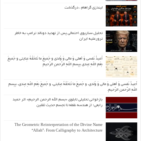
لیندزی گراهام ، درگذشت
تحلیل سناریوی احتمالی پس از تهدید دونالد ترامپ به خاطر
ترورعلیه ایران
اُعیذُ نَفسی وَ أهلی وَ مالی وَ وُلدی و جَمیعَ ما تَلحَقُهُ عِنایتی و جَمیعَ
نِعَمِ اللّهِ عِندی بِبِسمِ اللّهِ الرَّحمنِ الرَّحیمِ
اُعیذُ نَفسی وَ أهلی وَ مالی وَ وُلدی، و جَمیعَ ما تَلحَقُهُ عِنایتی، و جَمیعَ نِعَمِ اللّهِ عِندی، بِبِسمِ
اللّهِ الرَّحمنِ الرَّحیمِ.
بازخوانی تحلیلی تابلوی «بسم الله الرحمن الرحیم» اثر حمید
رابعی؛ از هندسه نقطه تا تجسم حدیث ثقلین
The Geometric Reinterpretation of the Divine Name
“Allah”: From Calligraphy to Architecture