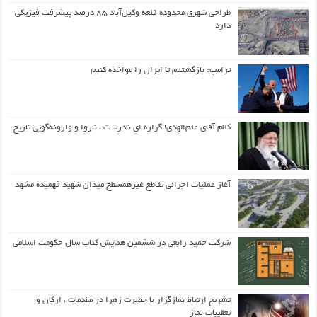
طراحی شهری محدوده قلعه وکیل‌آباد ۸۵ درصد پیشرفت فیزیکی
دارد
ترامپ: بازگشتیم تا ایران را مواخذه کنیم
کلام آقای علم‌الهدی! گزاره ای نادرست ، ناروا و وارونه‌گویی تاریخ
آغاز عملیات اجرائی تقاطع غیرهمسطح میدان شهید فهمیده مشهد
شرکت حمید رابعی در ششمین همایش کتاب سال حکومت اسلامی
تشریح ارتباط نمازگزار با حضرت زهرا در مقدمات ، ارکان و
تعقیبات نماز