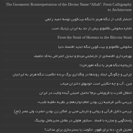
The Geometric Reinterpretation of the Divine Name “Allah”: From Calligraphy
to Architecture
انتشار کتاب از تنگه هرمز تا تنگه بیت‌کوین توسط حمید رابعی
اشاره ساتوشی ناکاموتو بیش از حد به ایران نزدیک است
From the Strait of Hormuz to the Bitcoin Strait
ساتوشی ناکاموتو و بیت کوین تنگه جدید اقتصاد دنیا
بهره‌برداری اقتصادی از نارضایتی مردم و تبدیل اعتراض به کد تخفیف
تاریخچه تنگه هرمز یا تنگه اهورامزدا
چرایی و چگونگی ایجاد روندها در واگذاری برگ برنده حاکمیت تنگه هرمز به ایرانیان
مین ، آب و چه حکایتی است خونبهای دختران میناب
انتقال قدرت یا فروپاشی نرم؟ تحلیل امنیتی آینده ولایت در ایران
بررسی تأثیر فرضیه زن بودن امام دوازدهم بر نظریه «فقیه غایب»
بررسی دلایل قرآنی و روایی و تاریخی مبنی بر امکان زن بودن حضرت ولی عصر (عج)
پاسخگویی و مبارزه با فساد ، سناتور هاولی در مقابل مدیرعامل بوئینگ
تعجیل فرج: دعا برای ظهور، حکومت یا بسترسازی برای عدالت؟