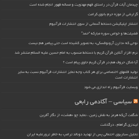
چیدمان آیات قرآن در راستای فهم مهدویت و مساله ظهور انجام شده است
گزارشی از موزه حرم بانوی کرامت
انتشار اپلیکیشن دستخط آسمانی از سوی انتشارات قرآنیوم
فضیلت‌ها و خواص سوره مبارکه “حمد”
نوحی که «دارِن آرونوفسکی» به تصویر کشیده است حتی پیامبر هم نیست
نرم افزار آنلاین قرآن کریم با دستخط منسوب به امام حسین علیه السلام منتشر شد
آیا شکل حروف هم در قرآن کریم حاوی پیام است ؟
تولید قلمهای اختصاصی برای هر کتاب وجه تمایز انتشارات قرآنیوم نسبت به سایر
انتشارات است
وبسایت قرآنیوم راه اندازی می شود
سیاسی – آکادمی رابعی
شگفت آن‌که هرمز به نقش زمین ، نماید چو «هشت» از نگار آفرین
لیندزی گراهام ، درگذشت
تحلیل سناریوی احتمالی پس از تهدید دونالد ترامپ به خاطر ترورعلیه ایران