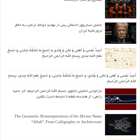
تحلیل سناریوی احتمالی پس از تهدید دونالد ترامپ به خاطر
ترورعلیه ایران
اُعیذُ نَفسی وَ أهلی وَ مالی وَ وُلدی و جَمیعَ ما تَلحَقُهُ عِنایتی و جَمیعَ
نِعَمِ اللّهِ عِندی بِبِسمِ اللّهِ الرَّحمنِ الرَّحیمِ
اُعیذُ نَفسی وَ أهلی وَ مالی وَ وُلدی، و جَمیعَ ما تَلحَقُهُ عِنایتی، و جَمیعَ نِعَمِ اللّهِ عِندی، بِبِسمِ
اللّهِ الرَّحمنِ الرَّحیمِ.
بازخوانی تحلیلی تابلوی «بسم الله الرحمن الرحیم» اثر حمید
رابعی؛ از هندسه نقطه تا تجسم حدیث ثقلین
The Geometric Reinterpretation of the Divine Name
“Allah”: From Calligraphy to Architecture