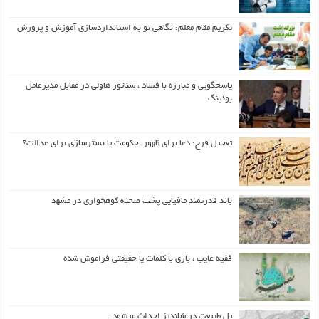
تکریم مقام معلم: نگاهی نو به استانداردسازی آموزش و پرورش
پاسخگویی و مبارزه با فساد ، سناتور هاولی در مقابل مدیرعامل
بوئینگ
تعجیل فرج: دعا برای ظهور، حکومت یا بسترسازی برای عدالت؟
باند قدرتمند مافیایی پشت صحنه کوهخواری در مشهد
فقیه غایب ، بازی با کلمات یا حقیقتی فراموش شده
پل طبیعت در شاندیز احداث میشود