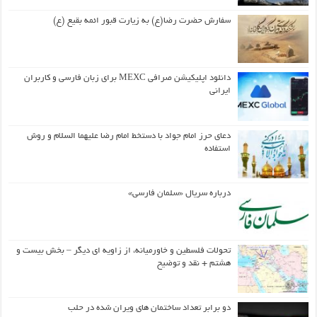
سفارش حضرت رضا(ع) به زیارت قبور ائمه بقیع (ع)
دانلود اپلیکیشن صرافی MEXC برای زبان فارسی و کاربران
ایرانی
دعای حرز امام جواد با دستخط امام رضا علیهما السلام و روش
استفاده
درباره سریال «سلمان فارسی»
تحولات فلسطین و خاورمیانه، از زاویه ای دیگر – بخش بیست و
هشتم + نقد و توضیح
دو برابر تعداد ساختمان های ویران شده در حلب