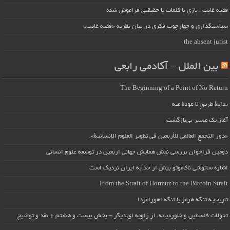
فقیه غایب ، بازی با کلمات یا حقیقتی فراموش شده
سیاستگذاری و چهارچوب فکری در بیان نظریه «فقیه غایب»
the absent jurist
بین الملل – آکادمی رابعی
The Beginning of a Point of No Return
بداية طريقٍ لا عودة منه
آغاز یک مسیر بی‌بازگشت
«دور التجمع العالمي للأربعين في تطوير العلوم الإنسانية».
دومین فراخوان بررسی نقش همایش جهانی اربعین در توسعه علوم انسانی
اشاره ساتوشی ناکاموتو بیش از حد به ایران نزدیک است
From the Strait of Hormuz to the Bitcoin Strait
تاریخچه تنگه هرمز یا تنگه اهورامزدا
تحولات فلسطین و خاورمیانه، از زاویه ای دیگر – بخش بیست و هشتم + نقد و توضیح