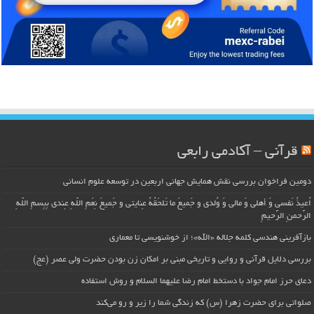
قرآنی – آکادمی رابعی
دومین فراخوان بررسی نقش همایش جهانی اربعین در توسعه علوم انسانی
اُعیذُ نَفسی وَ أهلی وَ مالی وَ وُلدی و جَمیعَ ما تَلحَقُهُ عِنایتی و جَمیعَ نِعَمِ اللّهِ عِندی بِبِسمِ اللّهِ
الرَّحمنِ الرَّحیمِ
بازآفرینی هندسی کلمه جلاله «الله»؛ از خوشنویسی تا معماری
بررسی دلایل قرآنی و روایی و تاریخی مبنی بر امکان زن بودن حضرت ولی عصر (عج)
دعای حرز امام جواد با دستخط امام رضا علیهما السلام و روش استفاده
صلواتی برای حضرت زهرا (س) که زندگی شما را زیر و رو می‌کند