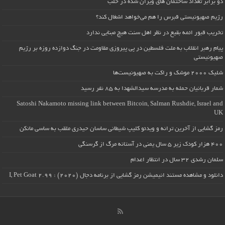
دو برابر تعداد ساختمان های ویران شده در حلب
رژیم صهیونیستی قبرس را هم می‌خواهد اشغال کند؟
تخریب قبور ائمه بقیع در نظر اهل سنت هیچ مبنایی ندارد
پیام رهبر انقلاب به ملت فلسطین در پی پیروزی مقاومت در جنگ دوازده روزه بر رژیم
صهیونیستی
شلیک ۲۰۰۰ موشک و راکت به صهیونیست‌ها
شمار قربانیان حمله به مدرسه سیدالشهدا به ۸۵ نفر رسید
Satoshi Nakamoto missing link between Bitcoin, Salman Rushdie, Israel and
UK
رمز گشایی از آخرین ترانه و ویدئو کلیپ شیطانی ساسان حیدری ملقب به ساسی مانکن
۴۰۰ هزار کودک زیر ۵ سال یمنی در آستانه مرگ از گرسنگی
سلمان رشدی ۳۲ سال در انتظار اعدام
دانلود و مشاهده مستند انیمیشن رمز گشایی از برنامه دجال (۲۰۲۰) : I, Pet Goat 2.99