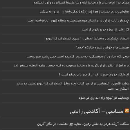
دعای حرز امام جواد با دستخط امام رضا علیهما السلام و روش استفاده
صلواتی برای حضرت زهرا (س) که زندگی شما را زیر و رو می‌کند
چیدمان آیات قرآن در راستای فهم مهدویت و مساله ظهور انجام شده است
گزارشی از موزه حرم بانوی کرامت
انتشار اپلیکیشن دستخط آسمانی از سوی انتشارات قرآنیوم
فضیلت‌ها و خواص سوره مبارکه “حمد”
نوحی که «دارِن آرونوفسکی» به تصویر کشیده است حتی پیامبر هم نیست
نرم افزار آنلاین قرآن کریم با دستخط منسوب به امام حسین علیه السلام منتشر شد
آیا شکل حروف هم در قرآن کریم حاوی پیام است ؟
تولید قلمهای اختصاصی برای هر کتاب وجه تمایز انتشارات قرآنیوم نسبت به سایر
انتشارات است
وبسایت قرآنیوم راه اندازی می شود
سیاسی – آکادمی رابعی
شگفت آن‌که هرمز به نقش زمین ، نماید چو «هشت» از نگار آفرین