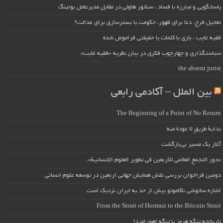
پاسخگویی و مبارزه با فساد ، سناتور هاولی در مقابل مدیرعامل بوئینگ
تعجیل فرج: دعا برای ظهور، حکومت یا بسترسازی برای عدالت؟
فقیه غایب ، بازی با کلمات یا حقیقتی فراموش شده
سیاستگذاری و چهارچوب فکری در بیان نظریه «فقیه غایب»
the absent jurist
بین الملل – آکادمی رابعی
The Beginning of a Point of No Return
بداية طريقٍ لا عودة منه
آغاز یک مسیر بی‌بازگشت
«دور التجمع العالمي للأربعين في تطوير العلوم الإنسانية».
دومین فراخوان بررسی نقش همایش جهانی اربعین در توسعه علوم انسانی
اشاره ساتوشی ناکاموتو بیش از حد به ایران نزدیک است
From the Strait of Hormuz to the Bitcoin Strait
تاریخچه تنگه هرمز یا تنگه اهورامزدا