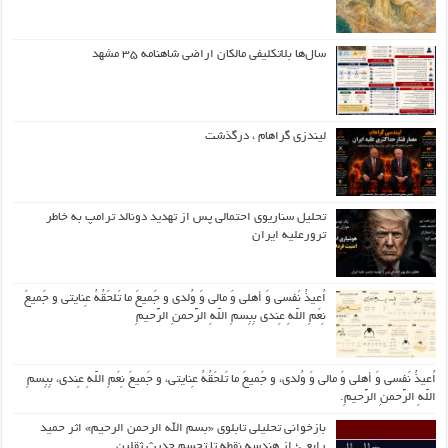
سال‌ها بلاتکلیفی مالکان اراضی شاهنامه ۳۵ مشهد
لیندزی گراهام ، درگذشت
تحلیل سناریوی احتمالی پس از تهدید دونالد ترامپ به خاطر
ترورعلیه ایران
اُعیذُ نَفسی وَ أهلی وَ مالی وَ وُلدی و جَمیعَ ما تَلحَقُهُ عِنایتی و جَمیعَ
نِعَمِ اللّهِ عِندی بِبِسمِ اللّهِ الرَّحمنِ الرَّحیمِ
اُعیذُ نَفسی وَ أهلی وَ مالی وَ وُلدی، و جَمیعَ ما تَلحَقُهُ عِنایتی، و جَمیعَ نِعَمِ اللّهِ عِندی، بِبِسمِ
اللّهِ الرَّحمنِ الرَّحیمِ.
بازخوانی تحلیلی تابلوی «بسم الله الرحمن الرحیم» اثر حمید
رابعی؛ از هندسه نقطه تا تجسم حدیث ثقلین