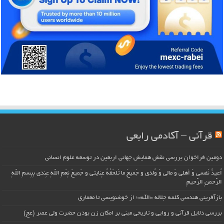
قرآنی – آکادمی رابعی
دومین فراخوان بررسی نقش همایش جهانی اربعین در توسعه علوم انسانی
اُعیذُ نَفسی وَ أهلی وَ مالی وَ وُلدی و جَمیعَ ما تَلحَقُهُ عِنایتی و جَمیعَ نِعَمِ اللّهِ عِندی بِبِسمِ اللّهِ
الرَّحمنِ الرَّحیمِ
بازآفرینی هندسی کلمه جلاله «الله»؛ از خوشنویسی تا معماری
بررسی دلایل قرآنی و روایی و تاریخی مبنی بر امکان زن بودن حضرت ولی عصر (عج)