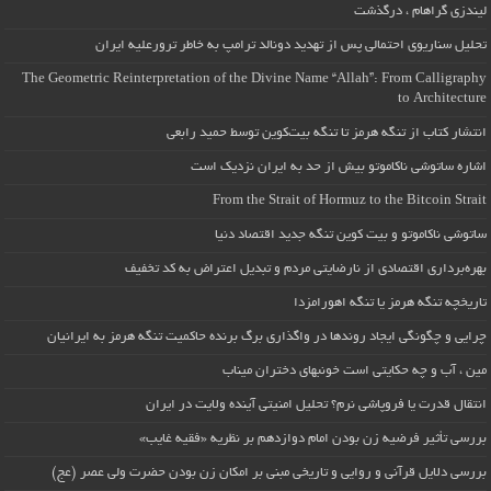
لیندزی گراهام ، درگذشت
تحلیل سناریوی احتمالی پس از تهدید دونالد ترامپ به خاطر ترورعلیه ایران
The Geometric Reinterpretation of the Divine Name “Allah”: From Calligraphy
to Architecture
انتشار کتاب از تنگه هرمز تا تنگه بیت‌کوین توسط حمید رابعی
اشاره ساتوشی ناکاموتو بیش از حد به ایران نزدیک است
From the Strait of Hormuz to the Bitcoin Strait
ساتوشی ناکاموتو و بیت کوین تنگه جدید اقتصاد دنیا
بهره‌برداری اقتصادی از نارضایتی مردم و تبدیل اعتراض به کد تخفیف
تاریخچه تنگه هرمز یا تنگه اهورامزدا
چرایی و چگونگی ایجاد روندها در واگذاری برگ برنده حاکمیت تنگه هرمز به ایرانیان
مین ، آب و چه حکایتی است خونبهای دختران میناب
انتقال قدرت یا فروپاشی نرم؟ تحلیل امنیتی آینده ولایت در ایران
بررسی تأثیر فرضیه زن بودن امام دوازدهم بر نظریه «فقیه غایب»
بررسی دلایل قرآنی و روایی و تاریخی مبنی بر امکان زن بودن حضرت ولی عصر (عج)