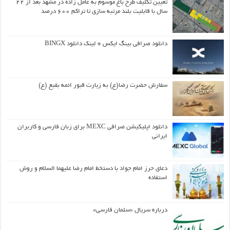
تعیین تکلیف طرح باغ موسوم به عامل زاده در مشهد بعد از ۲۲
سال با قابلیت بلند مرتبه سازی تا تراکم ۶۰۰ درصد
دانلود صرافی بینگ ایکس + لینک دانلود BINGX
سفارش حضرت رضا(ع) به زیارت قبور ائمه بقیع (ع)
دانلود اپلیکیشن صرافی MEXC برای زبان فارسی و کاربران
ایرانی
دعای حرز امام جواد با دستخط امام رضا علیهما السلام و روش
استفاده
درباره سریال «سلمان فارسی»