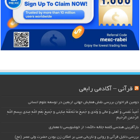
قرآنی – آکادمی رابعی
دومین فراخوان بررسی نقش همایش جهانی اربعین در توسعه علوم انسانی
اُعیذُ نَفسی وَ أهلی وَ مالی وَ وُلدی و جَمیعَ ما تَلحَقُهُ عِنایتی و جَمیعَ نِعَمِ اللّهِ عِندی بِبِسمِ اللّهِ
الرَّحمنِ الرَّحیمِ
بازآفرینی هندسی کلمه جلاله «الله»؛ از خوشنویسی تا معماری
بررسی دلایل قرآنی و روایی و تاریخی مبنی بر امکان زن بودن حضرت ولی عصر (عج)