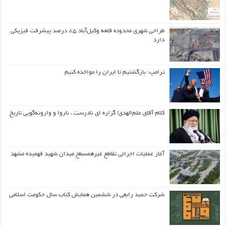
طراحی شهری محدوده قلعه وکیل‌آباد ۸۵ درصد پیشرفت فیزیکی
دارد
ترامپ: بازگشتیم تا ایران را مواخذه کنیم
کلام آقای علم‌الهدی! گزاره ای نادرست ، ناروا و وارونه‌گویی تاریخ
آغاز عملیات اجرائی تقاطع غیرهمسطح میدان شهید فهمیده مشهد
شرکت حمید رابعی در ششمین همایش کتاب سال حکومت اسلامی