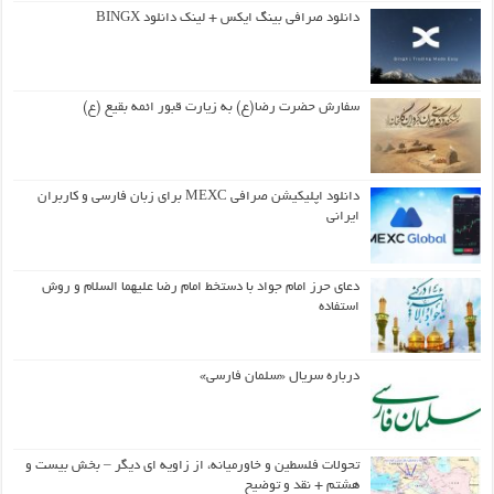
دانلود صرافی بینگ ایکس + لینک دانلود BINGX
سفارش حضرت رضا(ع) به زیارت قبور ائمه بقیع (ع)
دانلود اپلیکیشن صرافی MEXC برای زبان فارسی و کاربران
ایرانی
دعای حرز امام جواد با دستخط امام رضا علیهما السلام و روش
استفاده
درباره سریال «سلمان فارسی»
تحولات فلسطین و خاورمیانه، از زاویه ای دیگر – بخش بیست و
هشتم + نقد و توضیح