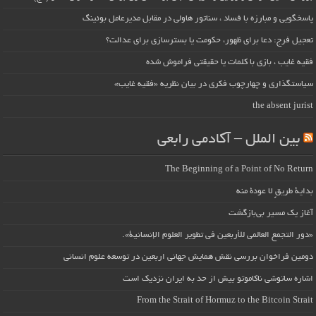
پاسخگویی و مبارزه با فساد ، سناتور هاولی در مقابل مدیرعامل بوئینگ
تعجیل فرج: دعا برای ظهور، حکومت یا بسترسازی برای عدالت؟
فقیه غایب ، بازی با کلمات یا حقیقتی فراموش شده
سیاستگذاری و چهارچوب فکری در بیان نظریه «فقیه غایب»
the absent jurist
بین الملل – آکادمی رابعی
The Beginning of a Point of No Return
بداية طريقٍ لا عودة منه
آغاز یک مسیر بی‌بازگشت
«دور التجمع العالمي للأربعين في تطوير العلوم الإنسانية».
دومین فراخوان بررسی نقش همایش جهانی اربعین در توسعه علوم انسانی
اشاره ساتوشی ناکاموتو بیش از حد به ایران نزدیک است
From the Strait of Hormuz to the Bitcoin Strait