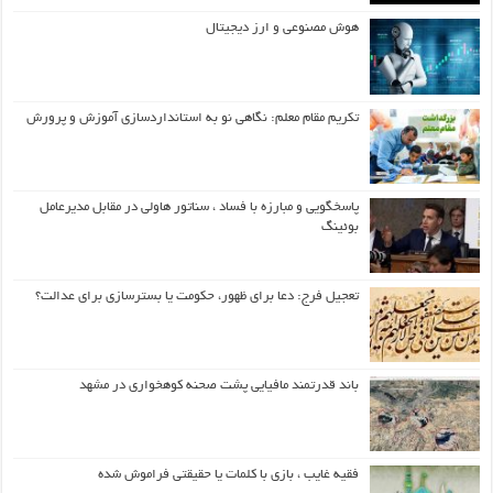
هوش مصنوعی و ارز دیجیتال
تکریم مقام معلم: نگاهی نو به استانداردسازی آموزش و پرورش
پاسخگویی و مبارزه با فساد ، سناتور هاولی در مقابل مدیرعامل
بوئینگ
تعجیل فرج: دعا برای ظهور، حکومت یا بسترسازی برای عدالت؟
باند قدرتمند مافیایی پشت صحنه کوهخواری در مشهد
فقیه غایب ، بازی با کلمات یا حقیقتی فراموش شده