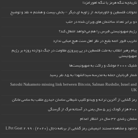
تاریخچه تنگه هرمز یا تنگه اهورامزدا
تحولات فلسطین و خاورمیانه، از زاویه ای دیگر – بخش بیست و هشتم + نقد و توضیح
دو برابر تعداد ساختمان های ویران شده در حلب
رژیم صهیونیستی قبرس را هم می‌خواهد اشغال کند؟
تخریب قبور ائمه بقیع در نظر اهل سنت هیچ مبنایی ندارد
پیام رهبر انقلاب به ملت فلسطین در پی پیروزی مقاومت در جنگ دوازده روزه بر رژیم
صهیونیستی
شلیک ۲۰۰۰ موشک و راکت به صهیونیست‌ها
شمار قربانیان حمله به مدرسه سیدالشهدا به ۸۵ نفر رسید
Satoshi Nakamoto missing link between Bitcoin, Salman Rushdie, Israel and
UK
رمز گشایی از آخرین ترانه و ویدئو کلیپ شیطانی ساسان حیدری ملقب به ساسی مانکن
۴۰۰ هزار کودک زیر ۵ سال یمنی در آستانه مرگ از گرسنگی
سلمان رشدی ۳۲ سال در انتظار اعدام
دانلود و مشاهده مستند انیمیشن رمز گشایی از برنامه دجال (۲۰۲۰) : I, Pet Goat 2.99