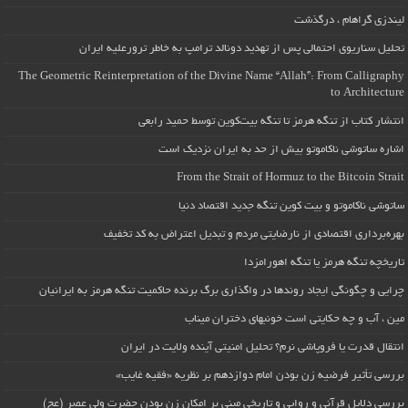
لیندزی گراهام ، درگذشت
تحلیل سناریوی احتمالی پس از تهدید دونالد ترامپ به خاطر ترورعلیه ایران
The Geometric Reinterpretation of the Divine Name “Allah”: From Calligraphy
to Architecture
انتشار کتاب از تنگه هرمز تا تنگه بیت‌کوین توسط حمید رابعی
اشاره ساتوشی ناکاموتو بیش از حد به ایران نزدیک است
From the Strait of Hormuz to the Bitcoin Strait
ساتوشی ناکاموتو و بیت کوین تنگه جدید اقتصاد دنیا
بهره‌برداری اقتصادی از نارضایتی مردم و تبدیل اعتراض به کد تخفیف
تاریخچه تنگه هرمز یا تنگه اهورامزدا
چرایی و چگونگی ایجاد روندها در واگذاری برگ برنده حاکمیت تنگه هرمز به ایرانیان
مین ، آب و چه حکایتی است خونبهای دختران میناب
انتقال قدرت یا فروپاشی نرم؟ تحلیل امنیتی آینده ولایت در ایران
بررسی تأثیر فرضیه زن بودن امام دوازدهم بر نظریه «فقیه غایب»
بررسی دلایل قرآنی و روایی و تاریخی مبنی بر امکان زن بودن حضرت ولی عصر (عج)