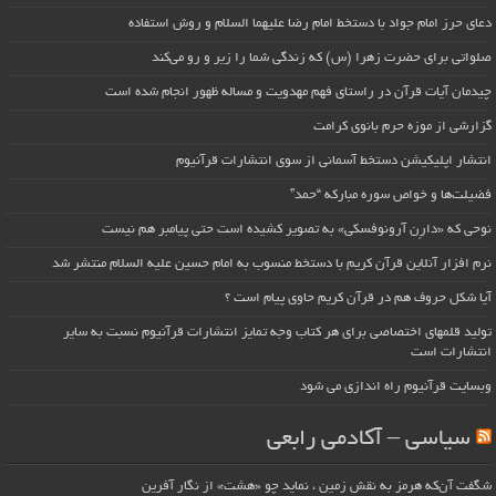
دعای حرز امام جواد با دستخط امام رضا علیهما السلام و روش استفاده
صلواتی برای حضرت زهرا (س) که زندگی شما را زیر و رو می‌کند
چیدمان آیات قرآن در راستای فهم مهدویت و مساله ظهور انجام شده است
گزارشی از موزه حرم بانوی کرامت
انتشار اپلیکیشن دستخط آسمانی از سوی انتشارات قرآنیوم
فضیلت‌ها و خواص سوره مبارکه “حمد”
نوحی که «دارِن آرونوفسکی» به تصویر کشیده است حتی پیامبر هم نیست
نرم افزار آنلاین قرآن کریم با دستخط منسوب به امام حسین علیه السلام منتشر شد
آیا شکل حروف هم در قرآن کریم حاوی پیام است ؟
تولید قلمهای اختصاصی برای هر کتاب وجه تمایز انتشارات قرآنیوم نسبت به سایر
انتشارات است
وبسایت قرآنیوم راه اندازی می شود
سیاسی – آکادمی رابعی
شگفت آن‌که هرمز به نقش زمین ، نماید چو «هشت» از نگار آفرین