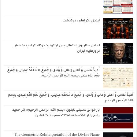
لیندزی گراهام ، درگذشت
تحلیل سناریوی احتمالی پس از تهدید دونالد ترامپ به خاطر
ترورعلیه ایران
اُعیذُ نَفسی وَ أهلی وَ مالی وَ وُلدی و جَمیعَ ما تَلحَقُهُ عِنایتی و جَمیعَ
نِعَمِ اللّهِ عِندی بِبِسمِ اللّهِ الرَّحمنِ الرَّحیمِ
اُعیذُ نَفسی وَ أهلی وَ مالی وَ وُلدی، و جَمیعَ ما تَلحَقُهُ عِنایتی، و جَمیعَ نِعَمِ اللّهِ عِندی، بِبِسمِ
اللّهِ الرَّحمنِ الرَّحیمِ.
بازخوانی تحلیلی تابلوی «بسم الله الرحمن الرحیم» اثر حمید
رابعی؛ از هندسه نقطه تا تجسم حدیث ثقلین
The Geometric Reinterpretation of the Divine Name