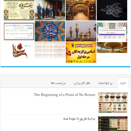
تازه
پرخواننده
نظر کاربران
برچسب ها
The Beginning of a Point of No Return
بداية طريقٍ لا عودة منه