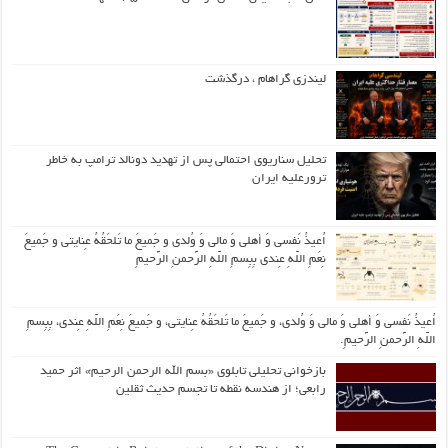
لیندزی گراهام ، درگذشت
تحلیل سناریوی احتمالی پس از تهدید دونالد ترامپ به خاطر
ترورعلیه ایران
اُعیذُ نَفسی وَ أهلی وَ مالی وَ وُلدی و جَمیعَ ما تَلحَقُهُ عِنایتی و جَمیعَ
نِعَمِ اللّهِ عِندی بِبِسمِ اللّهِ الرَّحمنِ الرَّحیمِ
اُعیذُ نَفسی وَ أهلی وَ مالی وَ وُلدی، و جَمیعَ ما تَلحَقُهُ عِنایتی، و جَمیعَ نِعَمِ اللّهِ عِندی، بِبِسمِ
اللّهِ الرَّحمنِ الرَّحیمِ.
بازخوانی تحلیلی تابلوی «بسم الله الرحمن الرحیم» اثر حمید
رابعی؛ از هندسه نقطه تا تجسم حدیث ثقلین