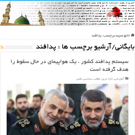
خانه
سپس
برچسب:
پدافند
بایگانی/آرشیو برچسب ها :
پدافند
سیستم پدافند کشور ، یک هواپیمای در حال سقوط را
هدف گرفته است
آموزشی
,
تازه ترین مطلب
,
سیاسی
,
علمی