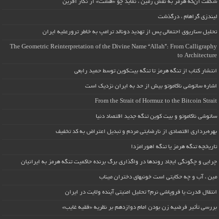
شگفت آن‌که هرمز به نقش زمین ، نماید چو «هشت» از نگار آفرین
لیندزی گراهام ، درگذشت
تحلیل سناریوی احتمالی پس از تهدید دونالد ترامپ به خاطر ترورعلیه ایران
The Geometric Reinterpretation of the Divine Name “Allah”: From Calligraphy
to Architecture
انتشار کتاب از تنگه هرمز تا تنگه بیت‌کوین توسط حمید رابعی
اشاره ساتوشی ناکاموتو بیش از حد به ایران نزدیک است
From the Strait of Hormuz to the Bitcoin Strait
ساتوشی ناکاموتو و بیت کوین تنگه جدید اقتصاد دنیا
بهره‌برداری اقتصادی از نارضایتی مردم و تبدیل اعتراض به کد تخفیف
تاریخچه تنگه هرمز یا تنگه اهورامزدا
چرایی و چگونگی ایجاد روندها در واگذاری برگ برنده حاکمیت تنگه هرمز به ایرانیان
مین ، آب و چه حکایتی است خونبهای دختران میناب
انتقال قدرت یا فروپاشی نرم؟ تحلیل امنیتی آینده ولایت در ایران
بررسی تأثیر فرضیه زن بودن امام دوازدهم بر نظریه «فقیه غایب»