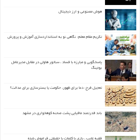
هوش مصنوعی و ارز دیجیتال
تکریم مقام معلم: نگاهی نو به استانداردسازی آموزش و پرورش
پاسخگویی و مبارزه با فساد ، سناتور هاولی در مقابل مدیرعامل
بوئینگ
تعجیل فرج: دعا برای ظهور، حکومت یا بسترسازی برای عدالت؟
باند قدرتمند مافیایی پشت صحنه کوهخواری در مشهد
فقیه غایب ، بازی با کلمات یا حقیقتی فراموش شده