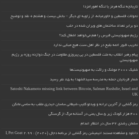
تاریخچه تنگه هرمز یا تنگه اهورامزدا
تحولات فلسطین و خاورمیانه، از زاویه ای دیگر – بخش بیست و هشتم + نقد و توضیح
دو برابر تعداد ساختمان های ویران شده در حلب
رژیم صهیونیستی قبرس را هم می‌خواهد اشغال کند؟
تخریب قبور ائمه بقیع در نظر اهل سنت هیچ مبنایی ندارد
پیام رهبر انقلاب به ملت فلسطین در پی پیروزی مقاومت در جنگ دوازده روزه بر رژیم
صهیونیستی
شلیک ۲۰۰۰ موشک و راکت به صهیونیست‌ها
شمار قربانیان حمله به مدرسه سیدالشهدا به ۸۵ نفر رسید
Satoshi Nakamoto missing link between Bitcoin, Salman Rushdie, Israel and
UK
رمز گشایی از آخرین ترانه و ویدئو کلیپ شیطانی ساسان حیدری ملقب به ساسی مانکن
۴۰۰ هزار کودک زیر ۵ سال یمنی در آستانه مرگ از گرسنگی
سلمان رشدی ۳۲ سال در انتظار اعدام
دانلود و مشاهده مستند انیمیشن رمز گشایی از برنامه دجال (۲۰۲۰) : I, Pet Goat 2.99