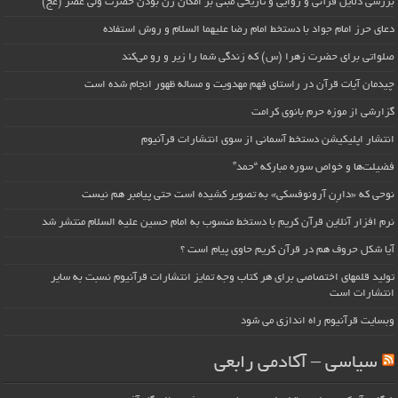
بررسی دلایل قرآنی و روایی و تاریخی مبنی بر امکان زن بودن حضرت ولی عصر (عج)
دعای حرز امام جواد با دستخط امام رضا علیهما السلام و روش استفاده
صلواتی برای حضرت زهرا (س) که زندگی شما را زیر و رو می‌کند
چیدمان آیات قرآن در راستای فهم مهدویت و مساله ظهور انجام شده است
گزارشی از موزه حرم بانوی کرامت
انتشار اپلیکیشن دستخط آسمانی از سوی انتشارات قرآنیوم
فضیلت‌ها و خواص سوره مبارکه “حمد”
نوحی که «دارِن آرونوفسکی» به تصویر کشیده است حتی پیامبر هم نیست
نرم افزار آنلاین قرآن کریم با دستخط منسوب به امام حسین علیه السلام منتشر شد
آیا شکل حروف هم در قرآن کریم حاوی پیام است ؟
تولید قلمهای اختصاصی برای هر کتاب وجه تمایز انتشارات قرآنیوم نسبت به سایر
انتشارات است
وبسایت قرآنیوم راه اندازی می شود
سیاسی – آکادمی رابعی