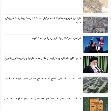
طراحی شهری محدوده قلعه وکیل‌آباد ۸۵ درصد پیشرفت فیزیکی
دارد
ترامپ: بازگشتیم تا ایران را مواخذه کنیم
کلام آقای علم‌الهدی! گزاره ای نادرست ، ناروا و وارونه‌گویی تاریخ
آغاز عملیات اجرائی تقاطع غیرهمسطح میدان شهید فهمیده مشهد
شرکت حمید رابعی در ششمین همایش کتاب سال حکومت اسلامی