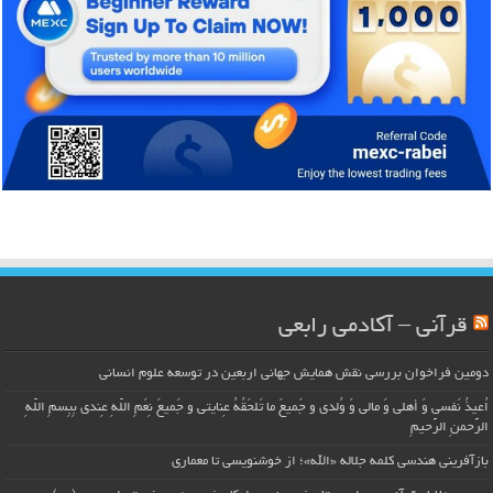
قرآنی – آکادمی رابعی
دومین فراخوان بررسی نقش همایش جهانی اربعین در توسعه علوم انسانی
اُعیذُ نَفسی وَ أهلی وَ مالی وَ وُلدی و جَمیعَ ما تَلحَقُهُ عِنایتی و جَمیعَ نِعَمِ اللّهِ عِندی بِبِسمِ اللّهِ
الرَّحمنِ الرَّحیمِ
بازآفرینی هندسی کلمه جلاله «الله»؛ از خوشنویسی تا معماری