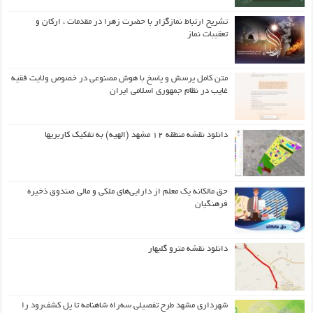
تشریح ارتباط نمازگزار با حضرت زهرا در مقدمات ، ارکان و
تعقیبات نماز
متن کامل پرسش و پاسخ با هوش مصنوعی در خصوص ولایت فقیه
غایب در نظام جمهوری اسلامی ایران
دانلود نقشه منطقه ۱۲ مشهد (الهیه) به تفکیک کاربریها
حق مالکانه یک معلم از دارایی‌های ملکی و مالی صندوق ذخیره
فرهنگیان
دانلود نقشه مترو گلبهار
شهرداری مشهد طرح تفصیلی سه‌راه شاهنامه تا پل کشف‌رود را