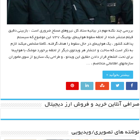
بررسی چند نکته مهم در بیانیه ستاد کل نیروهای مسلح ضروری است : بازبینی دقیق
فیلم منتشر شده از لحظه سقوط هواپیمای بوئینگ ۷۳۷ این موضوع که سیستم
پدافند کشور ، یک هواپیمای در حال سقوط را هدف گرفته ، کاملا مشخص میکند لازم
به ذکر است که ساخت و انتشار هر ویدئوی دیگر از لحظه برخورد موشک با هواپیما
برای تحت الشعاع قرار دادن حقایق این ویدئو ، و طراحی یک سناریو از سوی ماموران
سازمانهای اطلاعاتی متخاصم ، …
بیشتر بخوانید »
صرافی آنلاین خرید و فروش ارز دیجیتال
نوشته های تصویری/ویدیویی