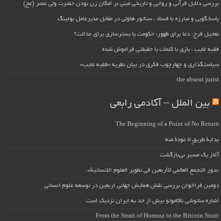
بررسی دلایل قرآنی و روایی و تاریخی مبنی بر امکان زن بودن حضرت ولی عصر (عج)
پاسخگویی و مبارزه با فساد ، سناتور هاولی در مقابل مدیرعامل بوئینگ
تعجیل فرج: دعا برای ظهور، حکومت یا بسترسازی برای عدالت؟
فقیه غایب ، بازی با کلمات یا حقیقتی فراموش شده
سیاستگذاری و چهارچوب فکری در بیان نظریه «فقیه غایب»
the absent jurist
بین الملل – آکادمی رابعی
The Beginning of a Point of No Return
بداية طريقٍ لا عودة منه
آغاز یک مسیر بی‌بازگشت
«دور التجمع العالمي للأربعين في تطوير العلوم الإنسانية».
دومین فراخوان بررسی نقش همایش جهانی اربعین در توسعه علوم انسانی
اشاره ساتوشی ناکاموتو بیش از حد به ایران نزدیک است
From the Strait of Hormuz to the Bitcoin Strait