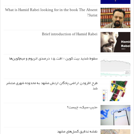
What is Hamid Rabei looking for in the book The Absent
Jurist?
Brief introduction of Hamid Rabei
سقوط شدید بیت کوین ؛ افت ۱۵ درصدی اتریوم و میم‌کوین‌ها
طرح افزودن اراضی پادگان ارتش مشهد به محدوده شهری منتشر
شد
«دیپ سیک» چیست؟
نقشه تدقیق گسل‌های مشهد