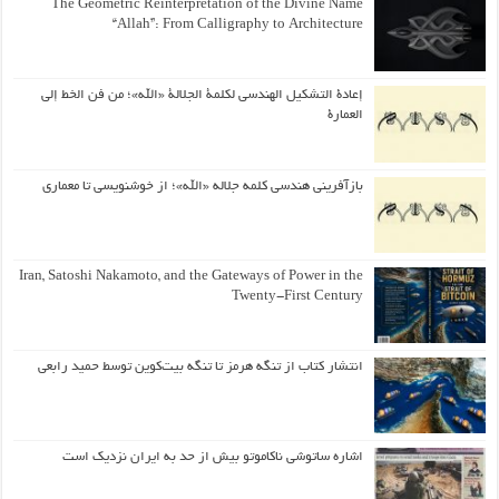
The Geometric Reinterpretation of the Divine Name
“Allah”: From Calligraphy to Architecture
إعادة التشكيل الهندسي لكلمة الجلالة «الله»؛ من فن الخط إلى
العمارة
بازآفرینی هندسی کلمه جلاله «الله»؛ از خوشنویسی تا معماری
Iran, Satoshi Nakamoto, and the Gateways of Power in the
Twenty-First Century
انتشار کتاب از تنگه هرمز تا تنگه بیت‌کوین توسط حمید رابعی
اشاره ساتوشی ناکاموتو بیش از حد به ایران نزدیک است