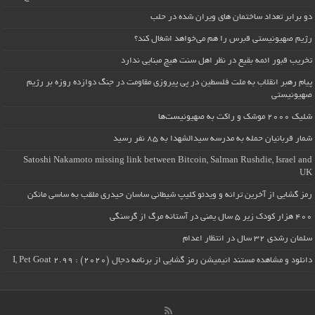
دو برابر تعداد ساختمان های ویران شده در حلب
رژیم صهیونیستی قبرس را هم می‌خواهد اشغال کند؟
تخریب قبور ائمه بقیع در نظر اهل سنت هیچ مبنایی ندارد
پیام رهبر انقلاب به ملت فلسطین در پی پیروزی مقاومت در جنگ دوازده روزه بر رژیم
صهیونیستی
شلیک ۲۰۰۰ موشک و راکت به صهیونیست‌ها
شمار قربانیان حمله به مدرسه سیدالشهدا به ۸۵ نفر رسید
Satoshi Nakamoto missing link between Bitcoin, Salman Rushdie, Israel and
UK
رمز گشایی از آخرین ترانه و ویدئو کلیپ شیطانی ساسان حیدری ملقب به ساسی مانکن
۴۰۰ هزار کودک زیر ۵ سال یمنی در آستانه مرگ از گرسنگی
سلمان رشدی ۳۲ سال در انتظار اعدام
دانلود و مشاهده مستند انیمیشن رمز گشایی از برنامه دجال (۲۰۲۰) : I, Pet Goat 2.99