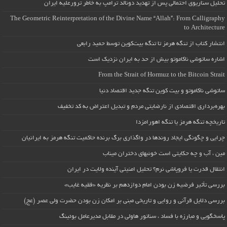
تحلیل سناریوی احتمالی پس از تهدید دونالد ترامپ به خاطر ترورعلیه ایران
The Geometric Reinterpretation of the Divine Name “Allah”: From Calligraphy
to Architecture
انتشار کتاب از تنگه هرمز تا تنگه بیت‌کوین توسط حمید رابعی
اشاره ساتوشی ناکاموتو بیش از حد به ایران نزدیک است
From the Strait of Hormuz to the Bitcoin Strait
ساتوشی ناکاموتو و بیت کوین تنگه جدید اقتصاد دنیا
بهره‌برداری اقتصادی از نارضایتی مردم و تبدیل اعتراض به کد تخفیف
تاریخچه تنگه هرمز یا تنگه اهورامزدا
چرایی و چگونگی ایجاد روندها در واگذاری برگ برنده حاکمیت تنگه هرمز به ایرانیان
مین ، آب و چه حکایتی است خونبهای دختران میناب
انتقال قدرت یا فروپاشی نرم؟ تحلیل امنیتی آینده ولایت در ایران
بررسی تأثیر فرضیه زن بودن امام دوازدهم بر نظریه «فقیه غایب»
بررسی دلایل قرآنی و روایی و تاریخی مبنی بر امکان زن بودن حضرت ولی عصر (عج)
پاسخگویی و مبارزه با فساد ، سناتور هاولی در مقابل مدیرعامل بوئینگ