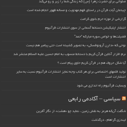
صلواتی برای حضرت زهرا (س) که زندگی شما را زیر و رو می‌کند
چیدمان آیات قرآن در راستای فهم مهدویت و مساله ظهور انجام شده است
گزارشی از موزه حرم بانوی کرامت
انتشار اپلیکیشن دستخط آسمانی از سوی انتشارات قرآنیوم
فضیلت‌ها و خواص سوره مبارکه “حمد”
نوحی که «دارِن آرونوفسکی» به تصویر کشیده است حتی پیامبر هم نیست
نرم افزار آنلاین قرآن کریم با دستخط منسوب به امام حسین علیه السلام منتشر شد
آیا شکل حروف هم در قرآن کریم حاوی پیام است ؟
تولید قلمهای اختصاصی برای هر کتاب وجه تمایز انتشارات قرآنیوم نسبت به سایر
انتشارات است
وبسایت قرآنیوم راه اندازی می شود
سیاسی – آکادمی رابعی
شگفت آن‌که هرمز به نقش زمین ، نماید چو «هشت» از نگار آفرین
لیندزی گراهام ، درگذشت