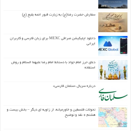
سفارش حضرت رضا(ع) به زیارت قبور ائمه بقیع (ع)
دانلود اپلیکیشن صرافی MEXC برای زبان فارسی و کاربران
ایرانی
دعای حرز امام جواد با دستخط امام رضا علیهما السلام و روش
استفاده
درباره سریال «سلمان فارسی»
تحولات فلسطین و خاورمیانه، از زاویه ای دیگر – بخش بیست و
هشتم + نقد و توضیح