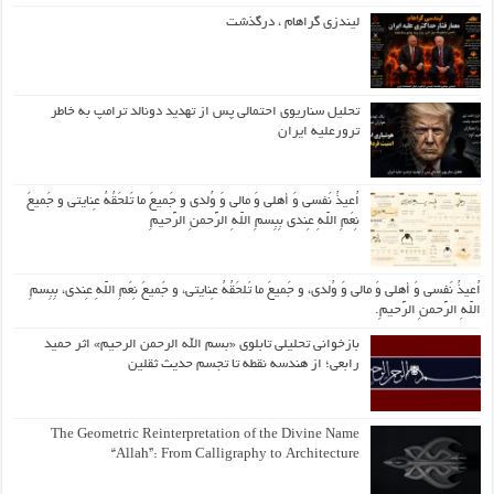
لیندزی گراهام ، درگذشت
تحلیل سناریوی احتمالی پس از تهدید دونالد ترامپ به خاطر
ترورعلیه ایران
اُعیذُ نَفسی وَ أهلی وَ مالی وَ وُلدی و جَمیعَ ما تَلحَقُهُ عِنایتی و جَمیعَ
نِعَمِ اللّهِ عِندی بِبِسمِ اللّهِ الرَّحمنِ الرَّحیمِ
اُعیذُ نَفسی وَ أهلی وَ مالی وَ وُلدی، و جَمیعَ ما تَلحَقُهُ عِنایتی، و جَمیعَ نِعَمِ اللّهِ عِندی، بِبِسمِ
اللّهِ الرَّحمنِ الرَّحیمِ.
بازخوانی تحلیلی تابلوی «بسم الله الرحمن الرحیم» اثر حمید
رابعی؛ از هندسه نقطه تا تجسم حدیث ثقلین
The Geometric Reinterpretation of the Divine Name
“Allah”: From Calligraphy to Architecture