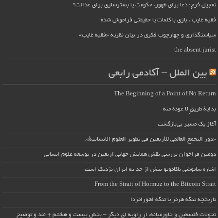
تعجیل فرج: دعا برای ظهور، حکومت یا بسترسازی برای عدالت؟
فقیه غایب ، بازی با کلمات یا حقیقتی فراموش شده
سیاستگذاری و چهارچوب فکری در بیان نظریه «فقیه غایب»
the absent jurist
بین الملل – آکادمی رابعی
The Beginning of a Point of No Return
بداية طريقٍ لا عودة منه
آغاز یک مسیر بی‌بازگشت
«دور التجمع العالمي للأربعين في تطوير العلوم الإنسانية».
دومین فراخوان بررسی نقش همایش جهانی اربعین در توسعه علوم انسانی
اشاره ساتوشی ناکاموتو بیش از حد به ایران نزدیک است
From the Strait of Hormuz to the Bitcoin Strait
تاریخچه تنگه هرمز یا تنگه اهورامزدا
تحولات فلسطین و خاورمیانه، از زاویه ای دیگر – بخش بیست و هشتم + نقد و توضیح