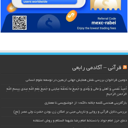
قرآنی – آکادمی رابعی
دومین فراخوان بررسی نقش همایش جهانی اربعین در توسعه علوم انسانی
اُعیذُ نَفسی وَ أهلی وَ مالی وَ وُلدی و جَمیعَ ما تَلحَقُهُ عِنایتی و جَمیعَ نِعَمِ اللّهِ عِندی بِبِسمِ اللّهِ
الرَّحمنِ الرَّحیمِ
بازآفرینی هندسی کلمه جلاله «الله»؛ از خوشنویسی تا معماری
بررسی دلایل قرآنی و روایی و تاریخی مبنی بر امکان زن بودن حضرت ولی عصر (عج)
دعای حرز امام جواد با دستخط امام رضا علیهما السلام و روش استفاده