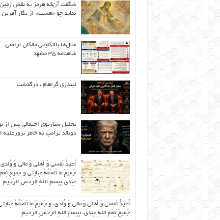
شگفت آن‌که هرمز به نقش زمین 
نماید چو «هشت» از نگار آفرین
سال‌ها بلاتکلیفی مالکان اراضی
شاهنامه ۳۵ مشهد
لیندزی گراهام ، درگذشت
تحلیل سناریوی احتمالی پس از ت
دونالد ترامپ به خاطر ترورعلیه ا
اُعیذُ نَفسی وَ أهلی وَ مالی وَ وُلدی
جَمیعَ ما تَلحَقُهُ عِنایتی و جَمیعَ نِعَمِ 
عِندی بِبِسمِ اللّهِ الرَّحمنِ الرَّحیمِ
اُعیذُ نَفسی وَ أهلی وَ مالی وَ وُلدی، و جَمیعَ ما تَلحَقُهُ عِنایتی
جَمیعَ نِعَمِ اللّهِ عِندی، بِبِسمِ اللّهِ الرَّحمنِ الرَّحیمِ.