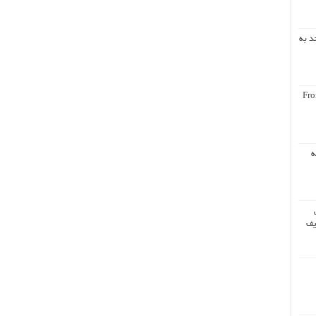
د به
Fro
ه
یف