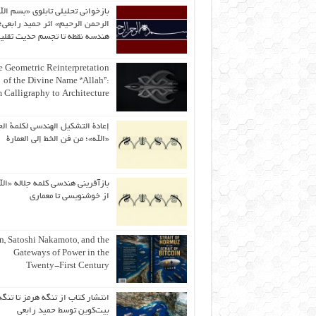
بازخوانی تحلیلی تابلوی «بسم الل
الرحمن الرحیم» اثر حمید رابعی؛ 
هندسه نقطه تا تجسم حدیث ثقلی
 Geometric Reinterpretation
of the Divine Name “Allah”:
 Calligraphy to Architecture
إعادة التشكيل الهندسي لكلمة الج
«الله»؛ من فن الخط إلى العمارة
بازآفرینی هندسی کلمه جلاله «الل
از خوشنویسی تا معماری
an, Satoshi Nakamoto, and the
Gateways of Power in the
Twenty-First Century
انتشار کتاب از تنگه هرمز تا تنگه
بیت‌کوین توسط حمید رابعی