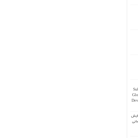
Su
Glo
Dev
ایش
انی