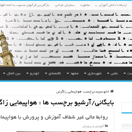
ارتباط با دانش آموزان
مشاوره
سفارش طراحی
بازآفرینی قرآنهای منسوب به ائمه اطهار
ست
علمی
شهرسازی
مشهد
اقتصادی
خودرو
بین الملل
خانه
سپس
برچسب:
هواپیمایی زاگرس
بایگانی/آرشیو برچسب ها :
هواپیمایی زا
روابط مالی غیر شفاف آموزش و پرورش با هواپیم
آموزش و پرورش