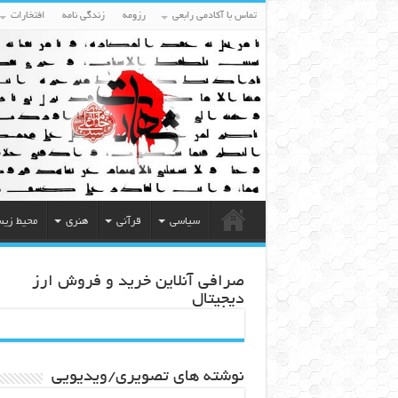
تماس با آکادمی رابعی
رزومه
زندگی نامه
افتخارات
سیاسی
قرآنی
هنری
محیط زی
صرافی آنلاین خرید و فروش ارز
دیجیتال
نوشته های تصویری/ویدیویی