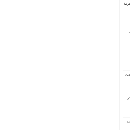
مزدا
های
ر
یر