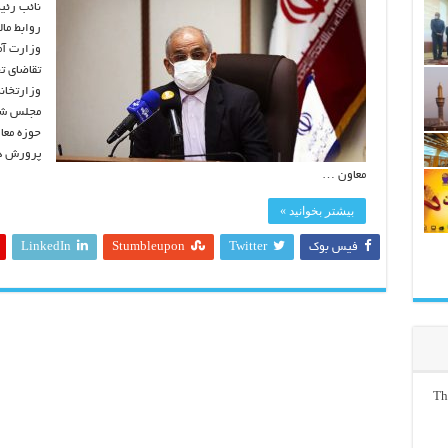
نائب رئی
روابط مال
وزارت آم
تقاضای ت
وزارتخانه
مجلس شور
حوزه معا
پرورش در
معاون …
بیشتر بخوانید »
فیس بوک
Twitter
Stumbleupon
LinkedIn
Th