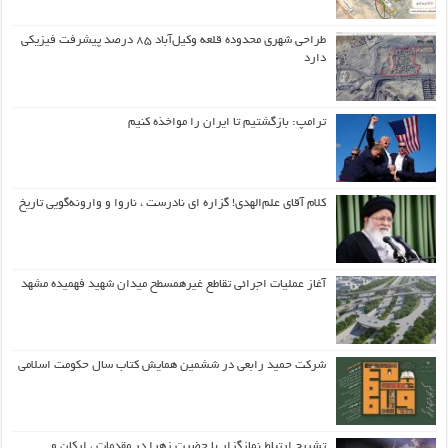
طراحی شهری محدوده قلعه وکیل‌آباد ۸۵ درصد پیشرفت فیزیکی
دارد
ترامپ: بازگشتیم تا ایران را مواخذه کنیم
کلام آقای علم‌الهدی! گزاره ای نادرست ، ناروا و وارونه‌گویی تاریخ
آغاز عملیات اجرائی تقاطع غیرهمسطح میدان شهید فهمیده مشهد
شرکت حمید رابعی در ششمین همایش کتاب سال حکومت اسلامی
تشریح ارتباط نمازگزار با حضرت زهرا در مقدمات ، ارکان و