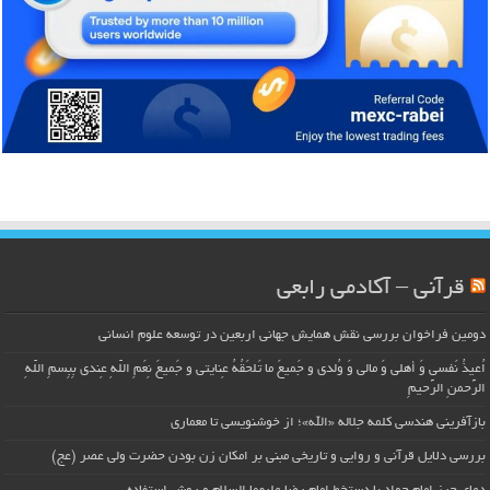
قرآنی – آکادمی رابعی
دومین فراخوان بررسی نقش همایش جهانی اربعین در توسعه علوم انسانی
اُعیذُ نَفسی وَ أهلی وَ مالی وَ وُلدی و جَمیعَ ما تَلحَقُهُ عِنایتی و جَمیعَ نِعَمِ اللّهِ عِندی بِبِسمِ اللّهِ
الرَّحمنِ الرَّحیمِ
بازآفرینی هندسی کلمه جلاله «الله»؛ از خوشنویسی تا معماری
بررسی دلایل قرآنی و روایی و تاریخی مبنی بر امکان زن بودن حضرت ولی عصر (عج)