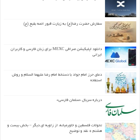
سفارش حضرت رضا(ع) به زیارت قبور ائمه بقیع (ع)
دانلود اپلیکیشن صرافی MEXC برای زبان فارسی و کاربران
ایرانی
دعای حرز امام جواد با دستخط امام رضا علیهما السلام و روش
استفاده
درباره سریال «سلمان فارسی»
تحولات فلسطین و خاورمیانه، از زاویه ای دیگر – بخش بیست و
هشتم + نقد و توضیح