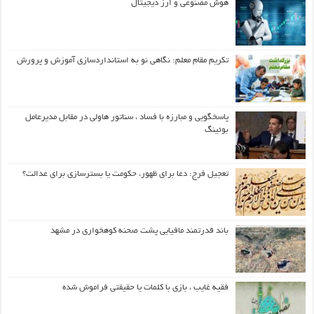
هوش مصنوعی و ارز دیجیتال
تکریم مقام معلم: نگاهی نو به استانداردسازی آموزش و پرورش
پاسخگویی و مبارزه با فساد ، سناتور هاولی در مقابل مدیرعامل
بوئینگ
تعجیل فرج: دعا برای ظهور، حکومت یا بسترسازی برای عدالت؟
باند قدرتمند مافیایی پشت صحنه کوهخواری در مشهد
فقیه غایب ، بازی با کلمات یا حقیقتی فراموش شده