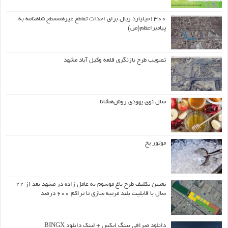
۱۳۰۰میلیارد ریال برای احداث تقاطع غیرهمسطح شاهنامه به
پیامبراعظم(ص)
تصویب طرح بازنگری قلعه وکیل آباد مشهد
سال نوی یهودی روش‌هشانا
موتور یخ
تعیین تکلیف طرح باغ موسوم به عامل زاده در مشهد بعد از ۲۲
سال با قابلیت بلند مرتبه سازی تا تراکم ۶۰۰ درصد
دانلود صرافی بینگ ایکس + لینک دانلود BINGX