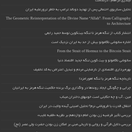
لیندزی گراهام ، درگذشت
تحلیل سناریوی احتمالی پس از تهدید دونالد ترامپ به خاطر ترورعلیه ایران
The Geometric Reinterpretation of the Divine Name “Allah”: From Calligraphy
to Architecture
انتشار کتاب از تنگه هرمز تا تنگه بیت‌کوین توسط حمید رابعی
اشاره ساتوشی ناکاموتو بیش از حد به ایران نزدیک است
From the Strait of Hormuz to the Bitcoin Strait
ساتوشی ناکاموتو و بیت کوین تنگه جدید اقتصاد دنیا
بهره‌برداری اقتصادی از نارضایتی مردم و تبدیل اعتراض به کد تخفیف
تاریخچه تنگه هرمز یا تنگه اهورامزدا
چرایی و چگونگی ایجاد روندها در واگذاری برگ برنده حاکمیت تنگه هرمز به ایرانیان
مین ، آب و چه حکایتی است خونبهای دختران میناب
انتقال قدرت یا فروپاشی نرم؟ تحلیل امنیتی آینده ولایت در ایران
بررسی تأثیر فرضیه زن بودن امام دوازدهم بر نظریه «فقیه غایب»
بررسی دلایل قرآنی و روایی و تاریخی مبنی بر امکان زن بودن حضرت ولی عصر (عج)