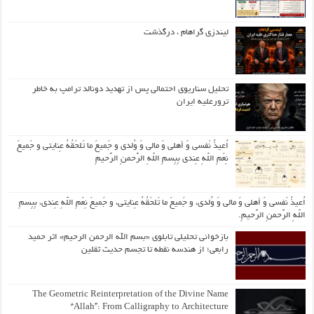
لیندزی گراهام ، درگذشت
تحلیل سناریوی احتمالی پس از تهدید دونالد ترامپ به خاطر
ترورعلیه ایران
اُعیذُ نَفسی وَ أهلی وَ مالی وَ وُلدی و جَمیعَ ما تَلحَقُهُ عِنایتی و جَمیعَ
نِعَمِ اللّهِ عِندی بِبِسمِ اللّهِ الرَّحمنِ الرَّحیمِ
اُعیذُ نَفسی وَ أهلی وَ مالی وَ وُلدی، و جَمیعَ ما تَلحَقُهُ عِنایتی، و جَمیعَ نِعَمِ اللّهِ عِندی، بِبِسمِ
اللّهِ الرَّحمنِ الرَّحیمِ.
بازخوانی تحلیلی تابلوی «بسم الله الرحمن الرحیم» اثر حمید
رابعی؛ از هندسه نقطه تا تجسم حدیث ثقلین
The Geometric Reinterpretation of the Divine Name
“Allah”: From Calligraphy to Architecture