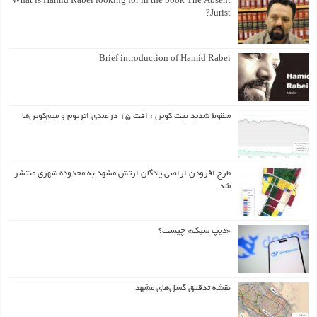
What is Hamid Rabei looking for in the book The Absent
Jurist?
Brief introduction of Hamid Rabei
سقوط شدید بیت کوین ؛ افت ۱۵ درصدی اتریوم و میم‌کوین‌ها
طرح افزودن اراضی پادگان ارتش مشهد به محدوده شهری منتشر
شد
«دیپ سیک» چیست؟
نقشه تدقیق گسل‌های مشهد