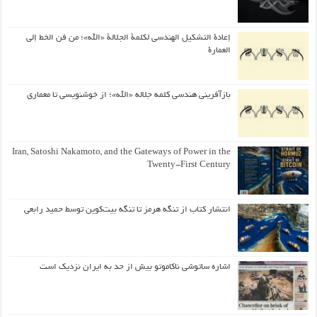
إعادة التشكيل الهندسي لكلمة الجلالة «الله»؛ من فن الخط إلى
العمارة
بازآفرینی هندسی کلمه جلاله «الله»؛ از خوشنویسی تا معماری
Iran, Satoshi Nakamoto, and the Gateways of Power in the
Twenty-First Century
انتشار کتاب از تنگه هرمز تا تنگه بیت‌کوین توسط حمید رابعی
اشاره ساتوشی ناکاموتو بیش از حد به ایران نزدیک است