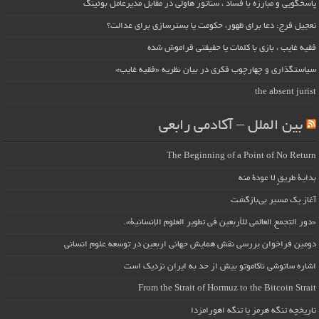
پاسخگویی و مبارزه با فساد ، سناتور هاولی در مقابل مدیرعامل بوئینگ
تعجیل فرج: دعا برای ظهور، حکومت یا بسترسازی برای عدالت؟
فقیه غایب ، بازی با کلمات یا حقیقتی فراموش شده
سیاستگذاری و چهارچوب فکری در بیان نظریه «فقیه غایب»
the absent jurist
بین الملل – آکادمی رابعی
The Beginning of a Point of No Return
بداية طريقٍ لا عودة منه
آغاز یک مسیر بی‌بازگشت
«دور التجمع العالمي للأربعين في تطوير العلوم الإنسانية».
دومین فراخوان بررسی نقش همایش جهانی اربعین در توسعه علوم انسانی
اشاره ساتوشی ناکاموتو بیش از حد به ایران نزدیک است
From the Strait of Hormuz to the Bitcoin Strait
تاریخچه تنگه هرمز یا تنگه اهورامزدا