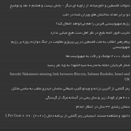
تحولات فلسطین و خاورمیانه، از زاویه ای دیگر – بخش بیست و هشتم + نقد و توضیح
دو برابر تعداد ساختمان های ویران شده در حلب
رژیم صهیونیستی قبرس را هم می‌خواهد اشغال کند؟
تخریب قبور ائمه بقیع در نظر اهل سنت هیچ مبنایی ندارد
پیام رهبر انقلاب به ملت فلسطین در پی پیروزی مقاومت در جنگ دوازده روزه بر رژیم
صهیونیستی
شلیک ۲۰۰۰ موشک و راکت به صهیونیست‌ها
شمار قربانیان حمله به مدرسه سیدالشهدا به ۸۵ نفر رسید
Satoshi Nakamoto missing link between Bitcoin, Salman Rushdie, Israel and
UK
رمز گشایی از آخرین ترانه و ویدئو کلیپ شیطانی ساسان حیدری ملقب به ساسی مانکن
۴۰۰ هزار کودک زیر ۵ سال یمنی در آستانه مرگ از گرسنگی
سلمان رشدی ۳۲ سال در انتظار اعدام
دانلود و مشاهده مستند انیمیشن رمز گشایی از برنامه دجال (۲۰۲۰) : I, Pet Goat 2.99