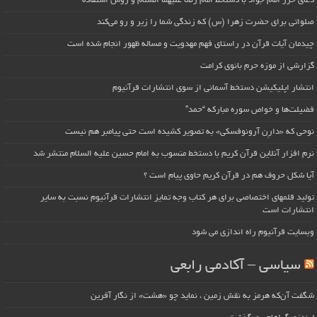
دعای حرز امام جواد با دستخط امام رضا علیهما السلام و روش استفاده
صلواتی برای حضرت زهرا (س) که زندگی شما را زیر و رو می‌کند
چیدمان آیات قرآن در راستای فهم مهدویت و مساله ظهور انجام شده است
گزارشی از موزه حرم بانوی کرامت
انتشار اپلیکیشن دستخط آسمانی از سوی انتشارات قرآنیوم
فضیلت‌ها و خواص سوره مبارکه “حمد”
نوحی که «دارِن آرونوفسکی» به تصویر کشیده است حتی پیامبر هم نیست
نرم افزار آنلاین قرآن کریم با دستخط منسوب به امام حسین علیه السلام منتشر شد
آیا شکل حروف هم در قرآن کریم حاوی پیام است ؟
تولید قلمهای اختصاصی برای هر کتاب وجه تمایز انتشارات قرآنیوم نسبت به سایر
انتشارات است
وبسایت قرآنیوم راه اندازی می شود
سیاسی – آکادمی رابعی
شگفت آن‌که هرمز به نقش زمین ، نماید چو «هشت» از نگار آفرین