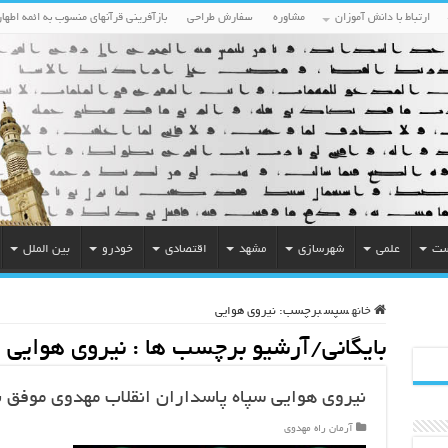
ارتباط با دانش آموزان
مشاوره
سفارش طراحی
بازآفرینی قرآنهای منسوب به ائمه اطهار
ست
علمی
شهرسازی
مشهد
اقتصادی
خودرو
بین الملل
خانه
سپس
برچسب:
نیروی هوایی
بایگانی/آرشیو برچسب ها :
نیروی هوایی
نیروی هوایی سپاه پاسداران انقلاب مهدوی موفق ب
آرمان راه مهدوی