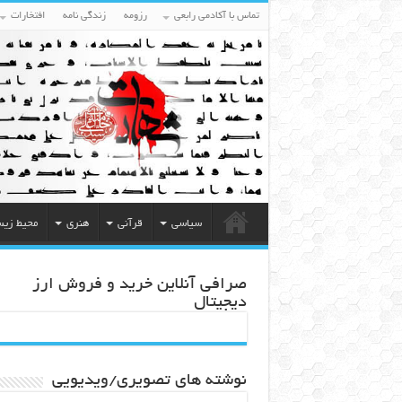
تماس با آکادمی رابعی
رزومه
زندگی نامه
افتخارات
سیاسی
قرآنی
هنری
محیط زی
صرافی آنلاین خرید و فروش ارز
دیجیتال
نوشته های تصویری/ویدیویی