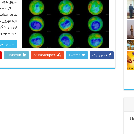
نیروی هوایی
عملیاتی به م
نیروی هوایی 
لایه اوزون ب
اوزون به گو
متوجه موجود
بیشتر بخوا
فیس بوک
Twitter
Stumbleupon
LinkedIn
Th