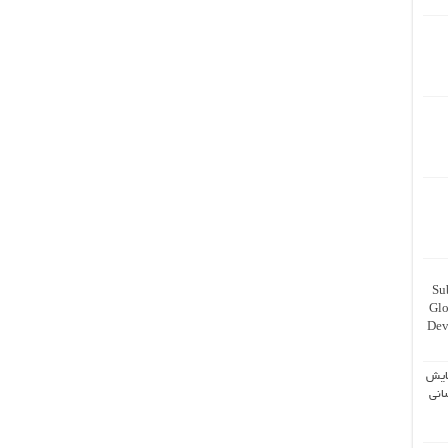
Su
Glo
Dev
ایش
انی