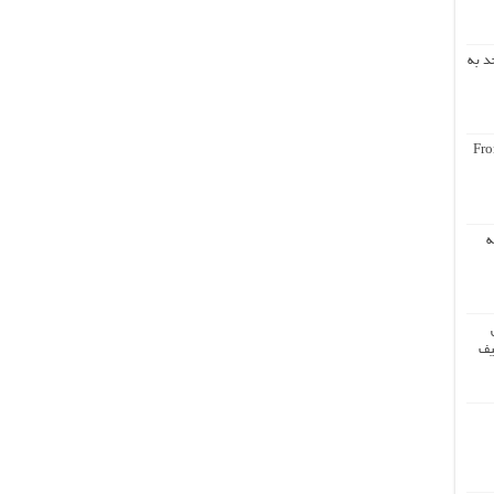
د به
Fro
ه
یف