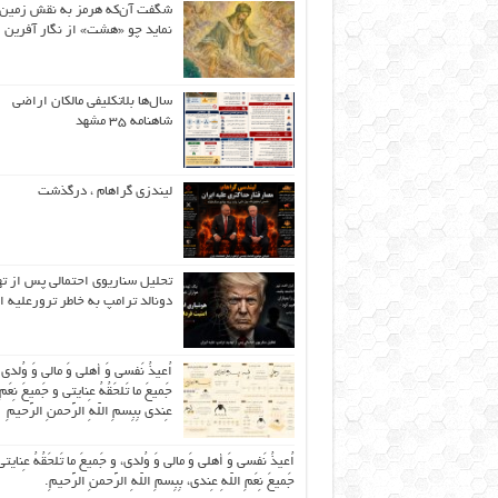
شگفت آن‌که هرمز به نقش زمین 
نماید چو «هشت» از نگار آفرین
سال‌ها بلاتکلیفی مالکان اراضی
شاهنامه ۳۵ مشهد
لیندزی گراهام ، درگذشت
تحلیل سناریوی احتمالی پس از ت
دونالد ترامپ به خاطر ترورعلیه ا
اُعیذُ نَفسی وَ أهلی وَ مالی وَ وُلدی
جَمیعَ ما تَلحَقُهُ عِنایتی و جَمیعَ نِعَمِ 
عِندی بِبِسمِ اللّهِ الرَّحمنِ الرَّحیمِ
اُعیذُ نَفسی وَ أهلی وَ مالی وَ وُلدی، و جَمیعَ ما تَلحَقُهُ عِنایتی
جَمیعَ نِعَمِ اللّهِ عِندی، بِبِسمِ اللّهِ الرَّحمنِ الرَّحیمِ.