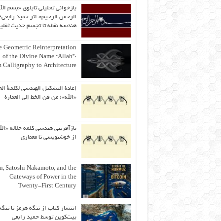
بازخوانی تحلیلی تابلوی «بسم الل
الرحمن الرحیم» اثر حمید رابعی؛ 
هندسه نقطه تا تجسم حدیث ثقلی
 Geometric Reinterpretation
of the Divine Name “Allah”:
 Calligraphy to Architecture
إعادة التشكيل الهندسي لكلمة الج
«الله»؛ من فن الخط إلى العمارة
بازآفرینی هندسی کلمه جلاله «الل
از خوشنویسی تا معماری
an, Satoshi Nakamoto, and the
Gateways of Power in the
Twenty-First Century
انتشار کتاب از تنگه هرمز تا تنگه
بیت‌کوین توسط حمید رابعی