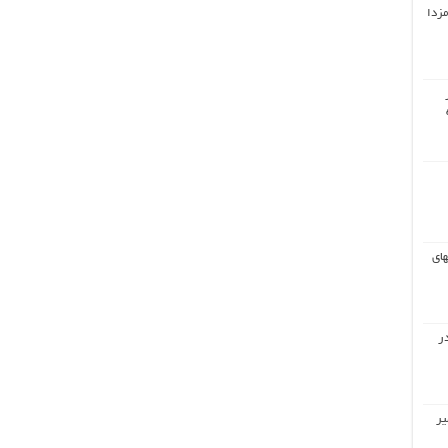
مزدا
های
ر
یر