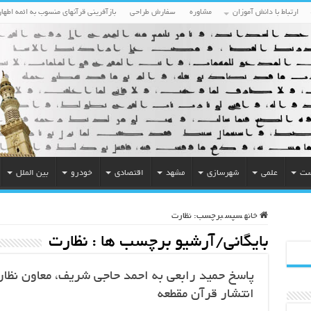
ارتباط با دانش آموزان
مشاوره
سفارش طراحی
بازآفرینی قرآنهای منسوب به ائمه اطهار
ست
علمی
شهرسازی
مشهد
اقتصادی
خودرو
بین الملل
خانه
سپس
برچسب:
نظارت
بایگانی/آرشیو برچسب ها :
نظارت
پاسخ حمید رابعی به احمد حاجی شریف، معاون نظا
انتشار قرآن مقطعه