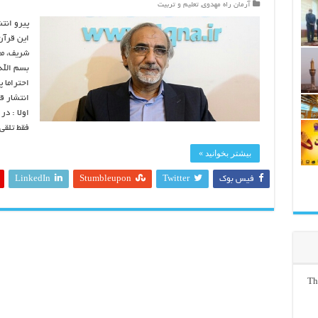
آرمان راه مهدوی
,
تعلیم و تربیت
پیرو انت
این قرآن
شریف، مع
بسم الله
احتراما پ
انتشار ق
اولا : در
فقط تلقی
بیشتر بخوانید »
فیس بوک
Twitter
Stumbleupon
LinkedIn
Th