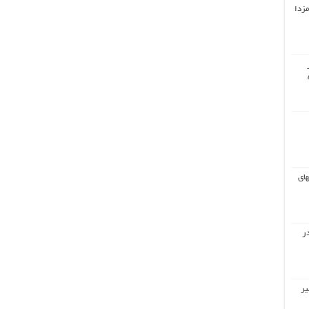
مزدا
های
ر
یر