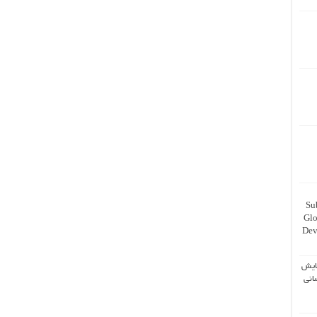
Su
Glo
Dev
ایش
انی