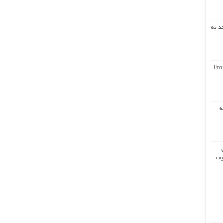
د به
Fro
ه
یف