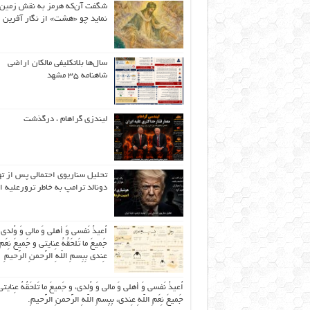
شگفت آن‌که هرمز به نقش زمین 
نماید چو «هشت» از نگار آفرین
سال‌ها بلاتکلیفی مالکان اراضی
شاهنامه ۳۵ مشهد
لیندزی گراهام ، درگذشت
تحلیل سناریوی احتمالی پس از ت
دونالد ترامپ به خاطر ترورعلیه ا
اُعیذُ نَفسی وَ أهلی وَ مالی وَ وُلدی
جَمیعَ ما تَلحَقُهُ عِنایتی و جَمیعَ نِعَمِ 
عِندی بِبِسمِ اللّهِ الرَّحمنِ الرَّحیمِ
اُعیذُ نَفسی وَ أهلی وَ مالی وَ وُلدی، و جَمیعَ ما تَلحَقُهُ عِنایتی
جَمیعَ نِعَمِ اللّهِ عِندی، بِبِسمِ اللّهِ الرَّحمنِ الرَّحیمِ.