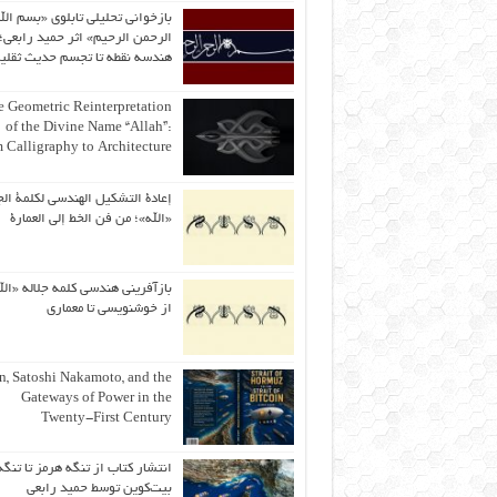
بازخوانی تحلیلی تابلوی «بسم الل
الرحمن الرحیم» اثر حمید رابعی؛ 
هندسه نقطه تا تجسم حدیث ثقلی
 Geometric Reinterpretation
of the Divine Name “Allah”:
 Calligraphy to Architecture
إعادة التشكيل الهندسي لكلمة الج
«الله»؛ من فن الخط إلى العمارة
بازآفرینی هندسی کلمه جلاله «الل
از خوشنویسی تا معماری
an, Satoshi Nakamoto, and the
Gateways of Power in the
Twenty-First Century
انتشار کتاب از تنگه هرمز تا تنگه
بیت‌کوین توسط حمید رابعی