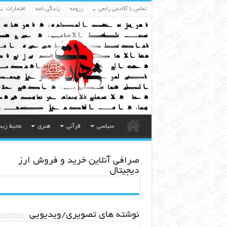
تماس با آکادمی رابعی
رزومه
زندگی نامه
افتخارات
سیاسی
قرآنی
هنری
محیط زی
صرافی آنلاین خرید و فروش ارز
دیجیتال
نوشته های تصویری/ویدیویی