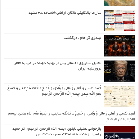
سال‌ها بلاتکلیفی مالکان اراضی شاهنامه ۳۵ مشهد
لیندزی گراهام ، درگذشت
تحلیل سناریوی احتمالی پس از تهدید دونالد ترامپ به خاطر
ترورعلیه ایران
اُعیذُ نَفسی وَ أهلی وَ مالی وَ وُلدی و جَمیعَ ما تَلحَقُهُ عِنایتی و جَمیعَ
نِعَمِ اللّهِ عِندی بِبِسمِ اللّهِ الرَّحمنِ الرَّحیمِ
اُعیذُ نَفسی وَ أهلی وَ مالی وَ وُلدی، و جَمیعَ ما تَلحَقُهُ عِنایتی، و جَمیعَ نِعَمِ اللّهِ عِندی، بِبِسمِ
اللّهِ الرَّحمنِ الرَّحیمِ.
بازخوانی تحلیلی تابلوی «بسم الله الرحمن الرحیم» اثر حمید
رابعی؛ از هندسه نقطه تا تجسم حدیث ثقلین