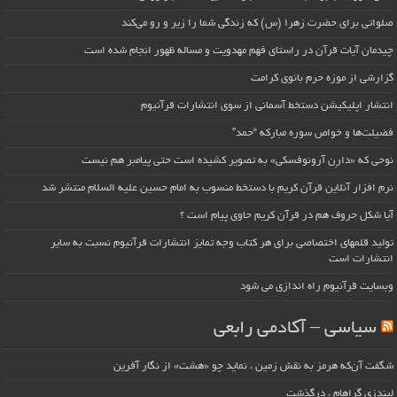
صلواتی برای حضرت زهرا (س) که زندگی شما را زیر و رو می‌کند
چیدمان آیات قرآن در راستای فهم مهدویت و مساله ظهور انجام شده است
گزارشی از موزه حرم بانوی کرامت
انتشار اپلیکیشن دستخط آسمانی از سوی انتشارات قرآنیوم
فضیلت‌ها و خواص سوره مبارکه “حمد”
نوحی که «دارِن آرونوفسکی» به تصویر کشیده است حتی پیامبر هم نیست
نرم افزار آنلاین قرآن کریم با دستخط منسوب به امام حسین علیه السلام منتشر شد
آیا شکل حروف هم در قرآن کریم حاوی پیام است ؟
تولید قلمهای اختصاصی برای هر کتاب وجه تمایز انتشارات قرآنیوم نسبت به سایر
انتشارات است
وبسایت قرآنیوم راه اندازی می شود
سیاسی – آکادمی رابعی
شگفت آن‌که هرمز به نقش زمین ، نماید چو «هشت» از نگار آفرین
لیندزی گراهام ، درگذشت