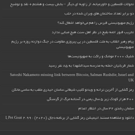
تحولات فلسطین و خاورمیانه، از زاویه ای دیگر – بخش بیست و هشتم + نقد و توضیح
دو برابر تعداد ساختمان های ویران شده در حلب
رژیم صهیونیستی قبرس را هم می‌خواهد اشغال کند؟
تخریب قبور ائمه بقیع در نظر اهل سنت هیچ مبنایی ندارد
پیام رهبر انقلاب به ملت فلسطین در پی پیروزی مقاومت در جنگ دوازده روزه بر رژیم
صهیونیستی
شلیک ۲۰۰۰ موشک و راکت به صهیونیست‌ها
شمار قربانیان حمله به مدرسه سیدالشهدا به ۸۵ نفر رسید
Satoshi Nakamoto missing link between Bitcoin, Salman Rushdie, Israel and
UK
رمز گشایی از آخرین ترانه و ویدئو کلیپ شیطانی ساسان حیدری ملقب به ساسی مانکن
۴۰۰ هزار کودک زیر ۵ سال یمنی در آستانه مرگ از گرسنگی
سلمان رشدی ۳۲ سال در انتظار اعدام
دانلود و مشاهده مستند انیمیشن رمز گشایی از برنامه دجال (۲۰۲۰) : I, Pet Goat 2.99