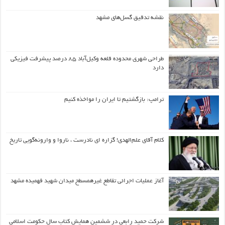
نقشه تدقیق گسل‌های مشهد
طراحی شهری محدوده قلعه وکیل‌آباد ۸۵ درصد پیشرفت فیزیکی
دارد
ترامپ: بازگشتیم تا ایران را مواخذه کنیم
کلام آقای علم‌الهدی! گزاره ای نادرست ، ناروا و وارونه‌گویی تاریخ
آغاز عملیات اجرائی تقاطع غیرهمسطح میدان شهید فهمیده مشهد
شرکت حمید رابعی در ششمین همایش کتاب سال حکومت اسلامی