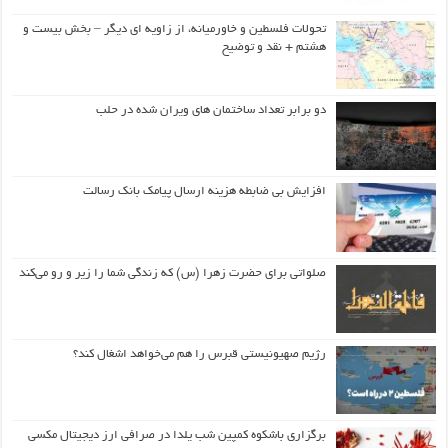
تحولات فلسطین و خاورمیانه، از زاویه ای دیگر – بخش بیست و
هشتم + نقد و توضیح
دو برابر تعداد ساختمان های ویران شده در حلب
افزایش بی ضابطه هزینه ارسال پیامک بانک رسالت
صلواتی برای حضرت زهرا (س) که زندگی شما را زیر و رو می‌کند
رژیم صهیونیستی قبرس را هم می‌خواهد اشغال کند؟
برگزاری باشکوه کمپین شب یلدا در صرافی ارز دیجیتال مکسی