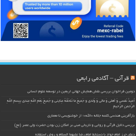
قرآنی – آکادمی رابعی
دومین فراخوان بررسی نقش همایش جهانی اربعین در توسعه علوم انسانی
اُعیذُ نَفسی وَ أهلی وَ مالی وَ وُلدی و جَمیعَ ما تَلحَقُهُ عِنایتی و جَمیعَ نِعَمِ اللّهِ عِندی بِبِسمِ اللّهِ
الرَّحمنِ الرَّحیمِ
بازآفرینی هندسی کلمه جلاله «الله»؛ از خوشنویسی تا معماری
بررسی دلایل قرآنی و روایی و تاریخی مبنی بر امکان زن بودن حضرت ولی عصر (عج)
دعای حرز امام جواد با دستخط امام رضا علیهما السلام و روش استفاده