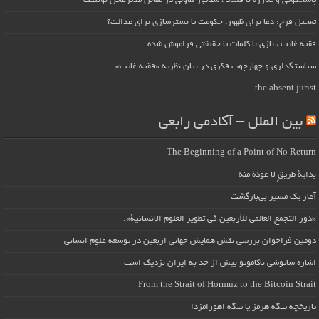
پاسخگویی و مبارزه با فساد ، سناتور هاولی در مقابل مدیرعامل بوئینگ
تعجیل فرج: دعا برای ظهور، حکومت یا بسترسازی برای عدالت؟
فقیه غایب ، بازی با کلمات یا حقیقتی فراموش شده
سیاستگذاری و چهارچوب فکری در بیان نظریه «فقیه غایب»
the absent jurist
بین الملل – آکادمی رابعی
The Beginning of a Point of No Return
بداية طريقٍ لا عودة منه
آغاز یک مسیر بی‌بازگشت
«دور التجمع العالمي للأربعين في تطوير العلوم الإنسانية».
دومین فراخوان بررسی نقش همایش جهانی اربعین در توسعه علوم انسانی
اشاره ساتوشی ناکاموتو بیش از حد به ایران نزدیک است
From the Strait of Hormuz to the Bitcoin Strait
تاریخچه تنگه هرمز یا تنگه اهورامزدا