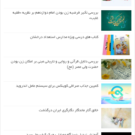
بررسی تأثیر فرضیه زن بودن امام دوازدهم بر نظریه «فقیه
غایب»
کتاب های درسی ویژه مدارس استعداد درخشان
بررسی دلایل قرآنی و روایی و تاریخی مبنی بر امکان زن بودن
حضرت ولی عصر (عج)
کمپین جذاب صرافی کوینکس برای سیستم عامل اندروید
خالق آثار ماندگار نگارگری ایران درگذشت
آموزش تبدیل دستگاه موبایل به یک کیف‌ پول سرد