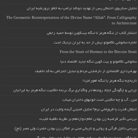
تحلیل سناریوی احتمالی پس از تهدید دونالد ترامپ به خاطر ترورعلیه ایران
The Geometric Reinterpretation of the Divine Name “Allah”: From Calligraphy
to Architecture
انتشار کتاب از تنگه هرمز تا تنگه بیت‌کوین توسط حمید رابعی
اشاره ساتوشی ناکاموتو بیش از حد به ایران نزدیک است
From the Strait of Hormuz to the Bitcoin Strait
ساتوشی ناکاموتو و بیت کوین تنگه جدید اقتصاد دنیا
بهره‌برداری اقتصادی از نارضایتی مردم و تبدیل اعتراض به کد تخفیف
تاریخچه تنگه هرمز یا تنگه اهورامزدا
چرایی و چگونگی ایجاد روندها در واگذاری برگ برنده حاکمیت تنگه هرمز به ایرانیان
مین ، آب و چه حکایتی است خونبهای دختران میناب
انتقال قدرت یا فروپاشی نرم؟ تحلیل امنیتی آینده ولایت در ایران
بررسی تأثیر فرضیه زن بودن امام دوازدهم بر نظریه «فقیه غایب»
بررسی دلایل قرآنی و روایی و تاریخی مبنی بر امکان زن بودن حضرت ولی عصر (عج)