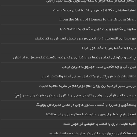
انتشار کتاب از تنگه هرمز تا تنگه بیت‌کوین توسط حمید رابعی
اشاره ساتوشی ناکاموتو بیش از حد به ایران نزدیک است
From the Strait of Hormuz to the Bitcoin Strait
ساتوشی ناکاموتو و بیت کوین تنگه جدید اقتصاد دنیا
بهره‌برداری اقتصادی از نارضایتی مردم و تبدیل اعتراض به کد تخفیف
تاریخچه تنگه هرمز یا تنگه اهورامزدا
چرایی و چگونگی ایجاد روندها در واگذاری برگ برنده حاکمیت تنگه هرمز به ایرانیان
مین ، آب و چه حکایتی است خونبهای دختران میناب
انتقال قدرت یا فروپاشی نرم؟ تحلیل امنیتی آینده ولایت در ایران
بررسی تأثیر فرضیه زن بودن امام دوازدهم بر نظریه «فقیه غایب»
بررسی دلایل قرآنی و روایی و تاریخی مبنی بر امکان زن بودن حضرت ولی عصر (عج)
پاسخگویی و مبارزه با فساد ، سناتور هاولی در مقابل مدیرعامل بوئینگ
تعجیل فرج: دعا برای ظهور، حکومت یا بسترسازی برای عدالت؟
فقیه غایب ، بازی با کلمات یا حقیقتی فراموش شده
سیاستگذاری و چهارچوب فکری در بیان نظریه «فقیه غایب»