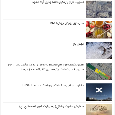
تصویب طرح بازنگری قلعه وکیل آباد مشهد
سال نوی یهودی روش‌هشانا
موتور یخ
تعیین تکلیف طرح باغ موسوم به عامل زاده در مشهد بعد از ۲۲
سال با قابلیت بلند مرتبه سازی تا تراکم ۶۰۰ درصد
دانلود صرافی بینگ ایکس + لینک دانلود BINGX
سفارش حضرت رضا(ع) به زیارت قبور ائمه بقیع (ع)