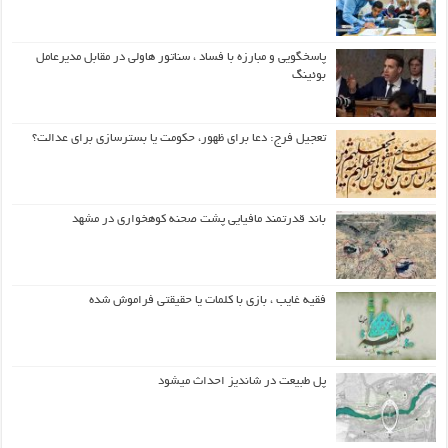
پاسخگویی و مبارزه با فساد ، سناتور هاولی در مقابل مدیرعامل
بوئینگ
تعجیل فرج: دعا برای ظهور، حکومت یا بسترسازی برای عدالت؟
باند قدرتمند مافیایی پشت صحنه کوهخواری در مشهد
فقیه غایب ، بازی با کلمات یا حقیقتی فراموش شده
پل طبیعت در شاندیز احداث میشود