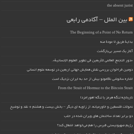
the absent jurist
بین الملل – آکادمی رابعی
The Beginning of a Point of No Return
بداية طريقٍ لا عودة منه
آغاز یک مسیر بی‌بازگشت
«دور التجمع العالمي للأربعين في تطوير العلوم الإنسانية».
دومین فراخوان بررسی نقش همایش جهانی اربعین در توسعه علوم انسانی
اشاره ساتوشی ناکاموتو بیش از حد به ایران نزدیک است
From the Strait of Hormuz to the Bitcoin Strait
تاریخچه تنگه هرمز یا تنگه اهورامزدا
تحولات فلسطین و خاورمیانه، از زاویه ای دیگر – بخش بیست و هشتم + نقد و توضیح
دو برابر تعداد ساختمان های ویران شده در حلب
رژیم صهیونیستی قبرس را هم می‌خواهد اشغال کند؟