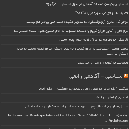
انتشار اپلیکیشن دستخط آسمانی از سوی انتشارات قرآنیوم
فضیلت‌ها و خواص سوره مبارکه “حمد”
نوحی که «دارِن آرونوفسکی» به تصویر کشیده است حتی پیامبر هم نیست
نرم افزار آنلاین قرآن کریم با دستخط منسوب به امام حسین علیه السلام منتشر شد
آیا شکل حروف هم در قرآن کریم حاوی پیام است ؟
تولید قلمهای اختصاصی برای هر کتاب وجه تمایز انتشارات قرآنیوم نسبت به سایر
انتشارات است
وبسایت قرآنیوم راه اندازی می شود
سیاسی – آکادمی رابعی
شگفت آن‌که هرمز به نقش زمین ، نماید چو «هشت» از نگار آفرین
لیندزی گراهام ، درگذشت
تحلیل سناریوی احتمالی پس از تهدید دونالد ترامپ به خاطر ترورعلیه ایران
The Geometric Reinterpretation of the Divine Name “Allah”: From Calligraphy
to Architecture