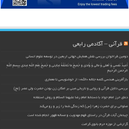
قرآنی – آکادمی رابعی
دومین فراخوان بررسی نقش همایش جهانی اربعین در توسعه علوم انسانی
اُعیذُ نَفسی وَ أهلی وَ مالی وَ وُلدی و جَمیعَ ما تَلحَقُهُ عِنایتی و جَمیعَ نِعَمِ اللّهِ عِندی بِبِسمِ اللّهِ
الرَّحمنِ الرَّحیمِ
بازآفرینی هندسی کلمه جلاله «الله»؛ از خوشنویسی تا معماری
بررسی دلایل قرآنی و روایی و تاریخی مبنی بر امکان زن بودن حضرت ولی عصر (عج)
دعای حرز امام جواد با دستخط امام رضا علیهما السلام و روش استفاده
صلواتی برای حضرت زهرا (س) که زندگی شما را زیر و رو می‌کند
چیدمان آیات قرآن در راستای فهم مهدویت و مساله ظهور انجام شده است
گزارشی از موزه حرم بانوی کرامت