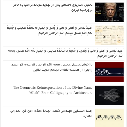
تحلیل سناریوی احتمالی پس از تهدید دونالد ترامپ به خاطر
ترورعلیه ایران
اُعیذُ نَفسی وَ أهلی وَ مالی وَ وُلدی و جَمیعَ ما تَلحَقُهُ عِنایتی و جَمیعَ
نِعَمِ اللّهِ عِندی بِبِسمِ اللّهِ الرَّحمنِ الرَّحیمِ
اُعیذُ نَفسی وَ أهلی وَ مالی وَ وُلدی، و جَمیعَ ما تَلحَقُهُ عِنایتی، و جَمیعَ نِعَمِ اللّهِ عِندی، بِبِسمِ
اللّهِ الرَّحمنِ الرَّحیمِ.
بازخوانی تحلیلی تابلوی «بسم الله الرحمن الرحیم» اثر حمید
رابعی؛ از هندسه نقطه تا تجسم حدیث ثقلین
The Geometric Reinterpretation of the Divine Name
“Allah”: From Calligraphy to Architecture
إعادة التشكيل الهندسي لكلمة الجلالة «الله»؛ من فن الخط إلى
العمارة