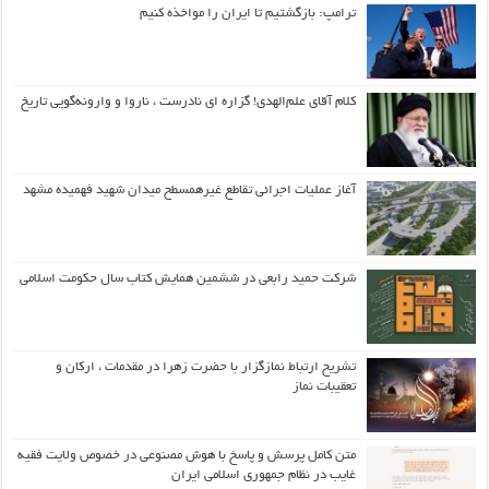
ترامپ: بازگشتیم تا ایران را مواخذه کنیم
کلام آقای علم‌الهدی! گزاره ای نادرست ، ناروا و وارونه‌گویی تاریخ
آغاز عملیات اجرائی تقاطع غیرهمسطح میدان شهید فهمیده مشهد
شرکت حمید رابعی در ششمین همایش کتاب سال حکومت اسلامی
تشریح ارتباط نمازگزار با حضرت زهرا در مقدمات ، ارکان و
تعقیبات نماز
متن کامل پرسش و پاسخ با هوش مصنوعی در خصوص ولایت فقیه
غایب در نظام جمهوری اسلامی ایران