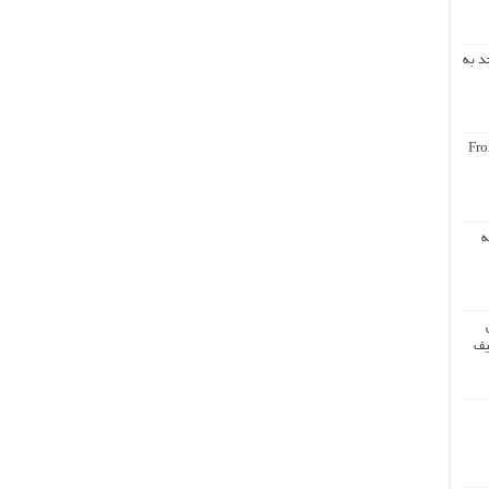
د به
Fro
ه
یف