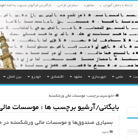
ارتباط با دانش آموزان
مشاوره
سفارش طراحی
بازآفرینی قرآنهای منسوب به ائمه اطهار
ست
علمی
شهرسازی
مشهد
اقتصادی
خودرو
بین الملل
خانه
سپس
برچسب:
موسسات مالی ورشکسته
بایگانی/آرشیو برچسب ها :
موسسات مالی
بسیاری صندوق‌ها و موسسات مالی ورشکسته در م
مشهد