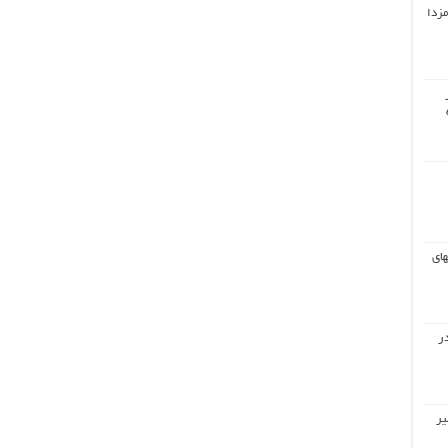
مزدا
های
ر
یر