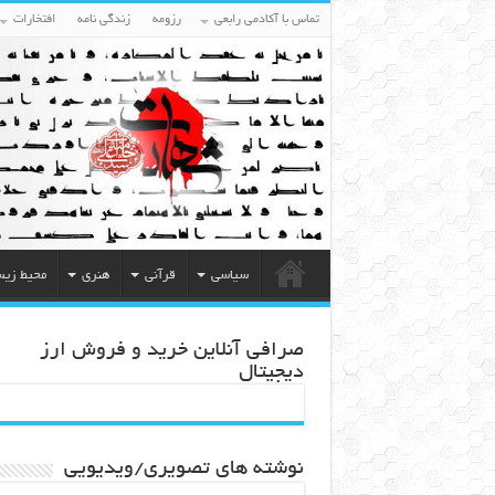
تماس با آکادمی رابعی
رزومه
زندگی نامه
افتخارات
سیاسی
قرآنی
هنری
محیط زی
صرافی آنلاین خرید و فروش ارز
دیجیتال
نوشته های تصویری/ویدیویی