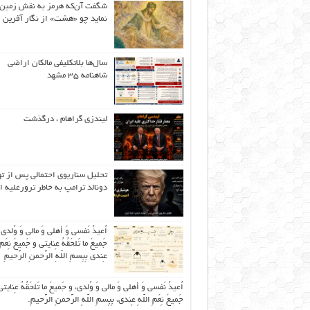
شگفت آن‌که هرمز به نقش زمین 
نماید چو «هشت» از نگار آفرین
سال‌ها بلاتکلیفی مالکان اراضی
شاهنامه ۳۵ مشهد
لیندزی گراهام ، درگذشت
تحلیل سناریوی احتمالی پس از ت
دونالد ترامپ به خاطر ترورعلیه ا
اُعیذُ نَفسی وَ أهلی وَ مالی وَ وُلدی
جَمیعَ ما تَلحَقُهُ عِنایتی و جَمیعَ نِعَمِ 
عِندی بِبِسمِ اللّهِ الرَّحمنِ الرَّحیمِ
اُعیذُ نَفسی وَ أهلی وَ مالی وَ وُلدی، و جَمیعَ ما تَلحَقُهُ عِنایتی
جَمیعَ نِعَمِ اللّهِ عِندی، بِبِسمِ اللّهِ الرَّحمنِ الرَّحیمِ.