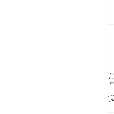
Su
Glo
Dev
ایش
انی