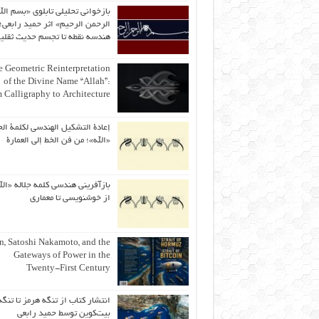
بازخوانی تحلیلی تابلوی «بسم الل
الرحمن الرحیم» اثر حمید رابعی؛ 
هندسه نقطه تا تجسم حدیث ثقلی
 Geometric Reinterpretation
of the Divine Name “Allah”:
 Calligraphy to Architecture
إعادة التشكيل الهندسي لكلمة الج
«الله»؛ من فن الخط إلى العمارة
بازآفرینی هندسی کلمه جلاله «الل
از خوشنویسی تا معماری
an, Satoshi Nakamoto, and the
Gateways of Power in the
Twenty-First Century
انتشار کتاب از تنگه هرمز تا تنگه
بیت‌کوین توسط حمید رابعی