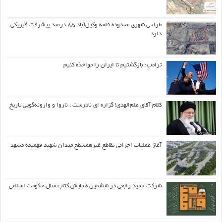
طراحی شهری محدوده قلعه وکیل‌آباد ۸۵ درصد پیشرفت فیزیکی
دارد
ترامپ: بازگشتیم تا ایران را مواخذه کنیم
کلام آقای علم‌الهدی! گزاره ای نادرست ، ناروا و وارونه‌گویی تاریخ
آغاز عملیات اجرائی تقاطع غیرهمسطح میدان شهید فهمیده مشهد
شرکت حمید رابعی در ششمین همایش کتاب سال حکومت اسلامی