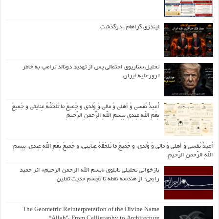
لیندزی گراهام ، درگذشت
تحلیل سناریوی احتمالی پس از تهدید دونالد ترامپ به خاطر
ترورعلیه ایران
اُعیذُ نَفسی وَ أهلی وَ مالی وَ وُلدی و جَمیعَ ما تَلحَقُهُ عِنایتی و جَمیعَ
نِعَمِ اللّهِ عِندی بِبِسمِ اللّهِ الرَّحمنِ الرَّحیمِ
اُعیذُ نَفسی وَ أهلی وَ مالی وَ وُلدی، و جَمیعَ ما تَلحَقُهُ عِنایتی، و جَمیعَ نِعَمِ اللّهِ عِندی، بِبِسمِ
اللّهِ الرَّحمنِ الرَّحیمِ.
بازخوانی تحلیلی تابلوی «بسم الله الرحمن الرحیم» اثر حمید
رابعی؛ از هندسه نقطه تا تجسم حدیث ثقلین
The Geometric Reinterpretation of the Divine Name
“Allah”: From Calligraphy to Architecture