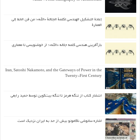
إعادة التشكيل الهندسي لكلمة الجلالة «الله»؛ من فن الخط إلى
العمارة
بازآفرینی هندسی کلمه جلاله «الله»؛ از خوشنویسی تا معماری
Iran, Satoshi Nakamoto, and the Gateways of Power in the
Twenty-First Century
انتشار کتاب از تنگه هرمز تا تنگه بیت‌کوین توسط حمید رابعی
اشاره ساتوشی ناکاموتو بیش از حد به ایران نزدیک است