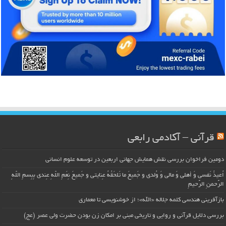
قرآنی – آکادمی رابعی
دومین فراخوان بررسی نقش همایش جهانی اربعین در توسعه علوم انسانی
اُعیذُ نَفسی وَ أهلی وَ مالی وَ وُلدی و جَمیعَ ما تَلحَقُهُ عِنایتی و جَمیعَ نِعَمِ اللّهِ عِندی بِبِسمِ اللّهِ
الرَّحمنِ الرَّحیمِ
بازآفرینی هندسی کلمه جلاله «الله»؛ از خوشنویسی تا معماری
بررسی دلایل قرآنی و روایی و تاریخی مبنی بر امکان زن بودن حضرت ولی عصر (عج)