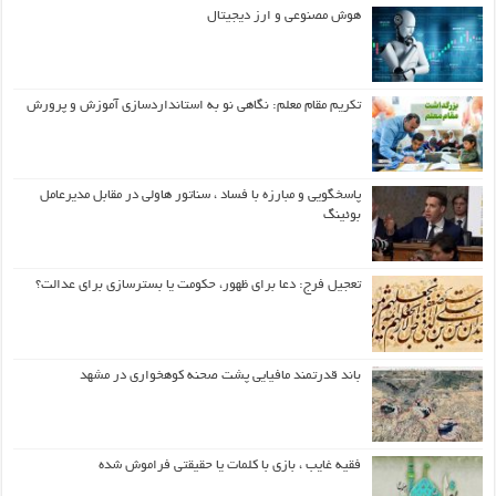
هوش مصنوعی و ارز دیجیتال
تکریم مقام معلم: نگاهی نو به استانداردسازی آموزش و پرورش
پاسخگویی و مبارزه با فساد ، سناتور هاولی در مقابل مدیرعامل
بوئینگ
تعجیل فرج: دعا برای ظهور، حکومت یا بسترسازی برای عدالت؟
باند قدرتمند مافیایی پشت صحنه کوهخواری در مشهد
فقیه غایب ، بازی با کلمات یا حقیقتی فراموش شده