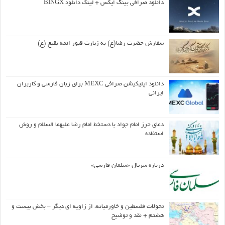
دانلود صرافی بینگ ایکس + لینک دانلود BINGX
سفارش حضرت رضا(ع) به زیارت قبور ائمه بقیع (ع)
دانلود اپلیکیشن صرافی MEXC برای زبان فارسی و کاربران
ایرانی
دعای حرز امام جواد با دستخط امام رضا علیهما السلام و روش
استفاده
درباره سریال «سلمان فارسی»
تحولات فلسطین و خاورمیانه، از زاویه ای دیگر – بخش بیست و
هشتم + نقد و توضیح