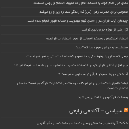
دعای حرز امام جواد با دستخط امام رضا علیهما السلام و روش استفاده
صلواتی برای حضرت زهرا (س) که زندگی شما را زیر و رو می‌کند
چیدمان آیات قرآن در راستای فهم مهدویت و مساله ظهور انجام شده است
گزارشی از موزه حرم بانوی کرامت
انتشار اپلیکیشن دستخط آسمانی از سوی انتشارات قرآنیوم
فضیلت‌ها و خواص سوره مبارکه “حمد”
نوحی که «دارِن آرونوفسکی» به تصویر کشیده است حتی پیامبر هم نیست
نرم افزار آنلاین قرآن کریم با دستخط منسوب به امام حسین علیه السلام منتشر شد
آیا شکل حروف هم در قرآن کریم حاوی پیام است ؟
تولید قلمهای اختصاصی برای هر کتاب وجه تمایز انتشارات قرآنیوم نسبت به سایر
انتشارات است
وبسایت قرآنیوم راه اندازی می شود
سیاسی – آکادمی رابعی
شگفت آن‌که هرمز به نقش زمین ، نماید چو «هشت» از نگار آفرین