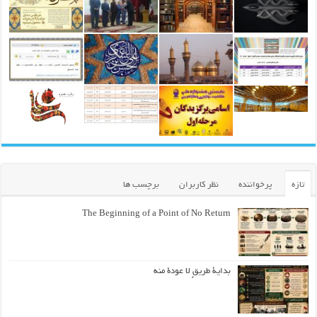
تازه
پرخواننده
نظر کاربران
برچسب ها
The Beginning of a Point of No Return
بداية طريقٍ لا عودة منه