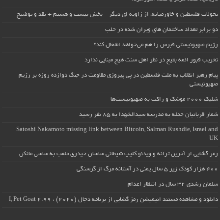
تحولات فلسطین و خاورمیانه، از زاویه ای دیگر – بخش بیست و هشتم + نقد و توضیح
دو برابر تعداد ساختمان های ویران شده در حلب
رژیم صهیونیستی قبرس را هم می‌خواهد اشغال کند؟
تخریب قبور ائمه بقیع در نظر اهل سنت هیچ مبنایی ندارد
پیام رهبر انقلاب به ملت فلسطین در پی پیروزی مقاومت در جنگ دوازده روزه بر رژیم
صهیونیستی
شلیک ۲۰۰۰ موشک و راکت به صهیونیست‌ها
شمار قربانیان حمله به مدرسه سیدالشهدا به ۸۵ نفر رسید
Satoshi Nakamoto missing link between Bitcoin, Salman Rushdie, Israel and
UK
رمز گشایی از آخرین ترانه و ویدئو کلیپ شیطانی ساسان حیدری ملقب به ساسی مانکن
۴۰۰ هزار کودک زیر ۵ سال یمنی در آستانه مرگ از گرسنگی
سلمان رشدی ۳۲ سال در انتظار اعدام
دانلود و مشاهده مستند انیمیشن رمز گشایی از برنامه دجال (۲۰۲۰) : I, Pet Goat 2.99