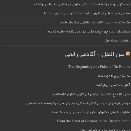
پاسخگویی و مبارزه با فساد ، سناتور هاولی در مقابل مدیرعامل بوئینگ
تعجیل فرج: دعا برای ظهور، حکومت یا بسترسازی برای عدالت؟
فقیه غایب ، بازی با کلمات یا حقیقتی فراموش شده
سیاستگذاری و چهارچوب فکری در بیان نظریه «فقیه غایب»
the absent jurist
بین الملل – آکادمی رابعی
The Beginning of a Point of No Return
بداية طريقٍ لا عودة منه
آغاز یک مسیر بی‌بازگشت
«دور التجمع العالمي للأربعين في تطوير العلوم الإنسانية».
دومین فراخوان بررسی نقش همایش جهانی اربعین در توسعه علوم انسانی
اشاره ساتوشی ناکاموتو بیش از حد به ایران نزدیک است
From the Strait of Hormuz to the Bitcoin Strait
تاریخچه تنگه هرمز یا تنگه اهورامزدا