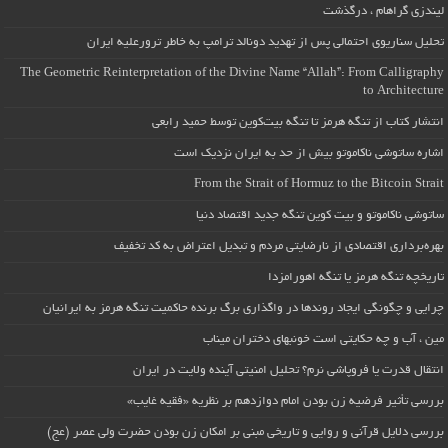
لیندزی گراهام ، درگذشت
تحلیل سناریوی احتمالی پس از تهدید دونالد ترامپ به خاطر ترورعلیه ایران
The Geometric Reinterpretation of the Divine Name “Allah”: From Calligraphy
to Architecture
انتشار کتاب از تنگه هرمز تا تنگه بیت‌کوین توسط حمید رابعی
اشاره ساتوشی ناکاموتو بیش از حد به ایران نزدیک است
From the Strait of Hormuz to the Bitcoin Strait
ساتوشی ناکاموتو و بیت کوین تنگه جدید اقتصاد دنیا
بهره‌برداری اقتصادی از نارضایتی مردم و تبدیل اعتراض به کد تخفیف
تاریخچه تنگه هرمز یا تنگه اهورامزدا
چرایی و چگونگی ایجاد روندها در واگذاری برگ برنده حاکمیت تنگه هرمز به ایرانیان
مین ، آب و چه حکایتی است خونبهای دختران میناب
انتقال قدرت یا فروپاشی نرم؟ تحلیل امنیتی آینده ولایت در ایران
بررسی تأثیر فرضیه زن بودن امام دوازدهم بر نظریه «فقیه غایب»
بررسی دلایل قرآنی و روایی و تاریخی مبنی بر امکان زن بودن حضرت ولی عصر (عج)