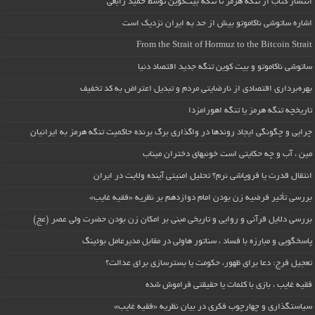
انتشار کتاب از تنگه هرمز تا تنگه بیت‌کوین توسط حمید رابعی
اشاره ساتوشی ناکاموتو بیش از حد به ایران نزدیک است
From the Strait of Hormuz to the Bitcoin Strait
ساتوشی ناکاموتو و بیت کوین تنگه جدید اقتصاد دنیا
بهره‌برداری اقتصادی از نارضایتی مردم و تبدیل اعتراض به کد تخفیف
تاریخچه تنگه هرمز یا تنگه اهورامزدا
چرایی و چگونگی ایجاد روندها در واگذاری برگ برنده حاکمیت تنگه هرمز به ایرانیان
مین ، آب و چه حکایتی است خونبهای دختران میناب
انتقال قدرت یا فروپاشی نرم؟ تحلیل امنیتی آینده ولایت در ایران
بررسی تأثیر فرضیه زن بودن امام دوازدهم بر نظریه «فقیه غایب»
بررسی دلایل قرآنی و روایی و تاریخی مبنی بر امکان زن بودن حضرت ولی عصر (عج)
پاسخگویی و مبارزه با فساد ، سناتور هاولی در مقابل مدیرعامل بوئینگ
تعجیل فرج: دعا برای ظهور، حکومت یا بسترسازی برای عدالت؟
فقیه غایب ، بازی با کلمات یا حقیقتی فراموش شده
سیاستگذاری و چهارچوب فکری در بیان نظریه «فقیه غایب»