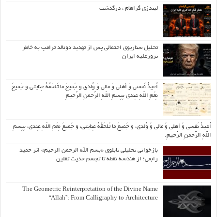
لیندزی گراهام ، درگذشت
تحلیل سناریوی احتمالی پس از تهدید دونالد ترامپ به خاطر
ترورعلیه ایران
اُعیذُ نَفسی وَ أهلی وَ مالی وَ وُلدی و جَمیعَ ما تَلحَقُهُ عِنایتی و جَمیعَ
نِعَمِ اللّهِ عِندی بِبِسمِ اللّهِ الرَّحمنِ الرَّحیمِ
اُعیذُ نَفسی وَ أهلی وَ مالی وَ وُلدی، و جَمیعَ ما تَلحَقُهُ عِنایتی، و جَمیعَ نِعَمِ اللّهِ عِندی، بِبِسمِ
اللّهِ الرَّحمنِ الرَّحیمِ.
بازخوانی تحلیلی تابلوی «بسم الله الرحمن الرحیم» اثر حمید
رابعی؛ از هندسه نقطه تا تجسم حدیث ثقلین
The Geometric Reinterpretation of the Divine Name
“Allah”: From Calligraphy to Architecture