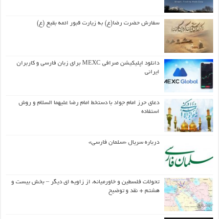
سفارش حضرت رضا(ع) به زیارت قبور ائمه بقیع (ع)
دانلود اپلیکیشن صرافی MEXC برای زبان فارسی و کاربران
ایرانی
دعای حرز امام جواد با دستخط امام رضا علیهما السلام و روش
استفاده
درباره سریال «سلمان فارسی»
تحولات فلسطین و خاورمیانه، از زاویه ای دیگر – بخش بیست و
هشتم + نقد و توضیح