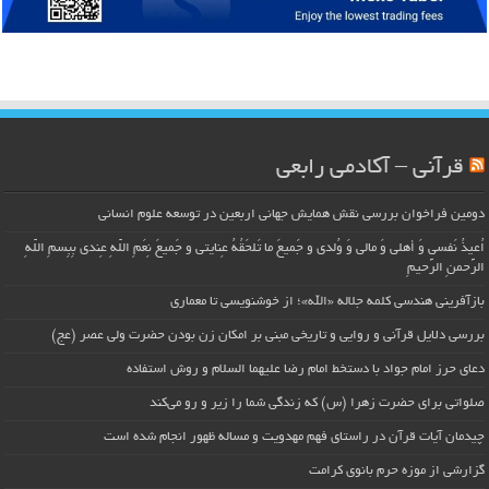
قرآنی – آکادمی رابعی
دومین فراخوان بررسی نقش همایش جهانی اربعین در توسعه علوم انسانی
اُعیذُ نَفسی وَ أهلی وَ مالی وَ وُلدی و جَمیعَ ما تَلحَقُهُ عِنایتی و جَمیعَ نِعَمِ اللّهِ عِندی بِبِسمِ اللّهِ
الرَّحمنِ الرَّحیمِ
بازآفرینی هندسی کلمه جلاله «الله»؛ از خوشنویسی تا معماری
بررسی دلایل قرآنی و روایی و تاریخی مبنی بر امکان زن بودن حضرت ولی عصر (عج)
دعای حرز امام جواد با دستخط امام رضا علیهما السلام و روش استفاده
صلواتی برای حضرت زهرا (س) که زندگی شما را زیر و رو می‌کند
چیدمان آیات قرآن در راستای فهم مهدویت و مساله ظهور انجام شده است
گزارشی از موزه حرم بانوی کرامت