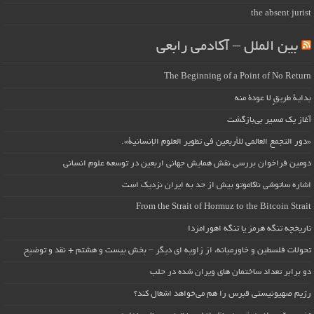
the absent jurist
بین الملل – آکادمی رابعی
The Beginning of a Point of No Return
بداية طريقٍ لا عودة منه
آغاز یک مسیر بی‌بازگشت
«دور التجمع العالمي للأربعين في تطوير العلوم الإنسانية».
دومین فراخوان بررسی نقش همایش جهانی اربعین در توسعه علوم انسانی
اشاره ساتوشی ناکاموتو بیش از حد به ایران نزدیک است
From the Strait of Hormuz to the Bitcoin Strait
تاریخچه تنگه هرمز یا تنگه اهورامزدا
تحولات فلسطین و خاورمیانه، از زاویه ای دیگر – بخش بیست و هشتم + نقد و توضیح
دو برابر تعداد ساختمان های ویران شده در حلب
رژیم صهیونیستی قبرس را هم می‌خواهد اشغال کند؟