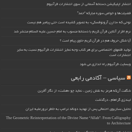
انتشار اپلیکیشن دستخط آسمانی از سوی انتشارات قرآنیوم
فضیلت‌ها و خواص سوره مبارکه “حمد”
نوحی که «دارِن آرونوفسکی» به تصویر کشیده است حتی پیامبر هم نیست
نرم افزار آنلاین قرآن کریم با دستخط منسوب به امام حسین علیه السلام منتشر شد
آیا شکل حروف هم در قرآن کریم حاوی پیام است ؟
تولید قلمهای اختصاصی برای هر کتاب وجه تمایز انتشارات قرآنیوم نسبت به سایر
انتشارات است
وبسایت قرآنیوم راه اندازی می شود
سیاسی – آکادمی رابعی
شگفت آن‌که هرمز به نقش زمین ، نماید چو «هشت» از نگار آفرین
لیندزی گراهام ، درگذشت
تحلیل سناریوی احتمالی پس از تهدید دونالد ترامپ به خاطر ترورعلیه ایران
The Geometric Reinterpretation of the Divine Name “Allah”: From Calligraphy
to Architecture