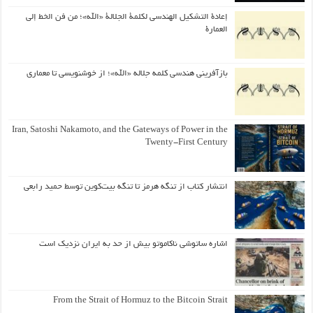
إعادة التشكيل الهندسي لكلمة الجلالة «الله»؛ من فن الخط إلى
العمارة
بازآفرینی هندسی کلمه جلاله «الله»؛ از خوشنویسی تا معماری
Iran, Satoshi Nakamoto, and the Gateways of Power in the
Twenty-First Century
انتشار کتاب از تنگه هرمز تا تنگه بیت‌کوین توسط حمید رابعی
اشاره ساتوشی ناکاموتو بیش از حد به ایران نزدیک است
From the Strait of Hormuz to the Bitcoin Strait