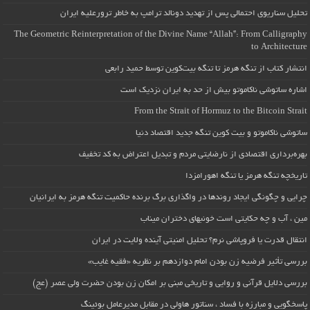
تحلیل سناریوی احتمالی پس از تهدید دونالد ترامپ به خاطر ترورعلیه ایران
The Geometric Reinterpretation of the Divine Name “Allah”: From Calligraphy
to Architecture
انتشار کتاب از تنگه هرمز تا تنگه بیت‌کوین توسط حمید رابعی
اشاره ساتوشی ناکاموتو بیش از حد به ایران نزدیک است
From the Strait of Hormuz to the Bitcoin Strait
ساتوشی ناکاموتو و بیت کوین تنگه جدید اقتصاد دنیا
بهره‌برداری اقتصادی از نارضایتی مردم و تبدیل اعتراض به کد تخفیف
تاریخچه تنگه هرمز یا تنگه اهورامزدا
چرایی و چگونگی ایجاد روندها در واگذاری برگ برنده حاکمیت تنگه هرمز به ایرانیان
مین ، آب و چه حکایتی است خونبهای دختران میناب
انتقال قدرت یا فروپاشی نرم؟ تحلیل امنیتی آینده ولایت در ایران
بررسی تأثیر فرضیه زن بودن امام دوازدهم بر نظریه «فقیه غایب»
بررسی دلایل قرآنی و روایی و تاریخی مبنی بر امکان زن بودن حضرت ولی عصر (عج)
پاسخگویی و مبارزه با فساد ، سناتور هاولی در مقابل مدیرعامل بوئینگ