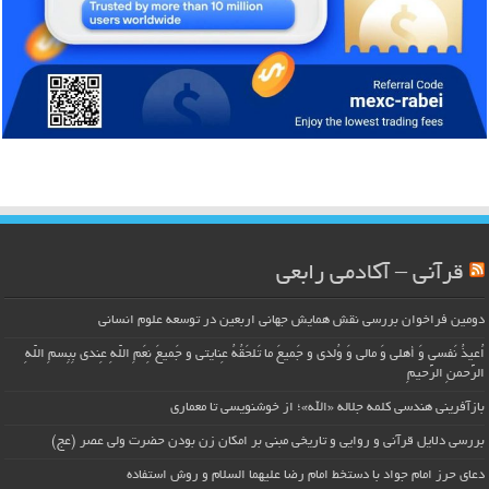
قرآنی – آکادمی رابعی
دومین فراخوان بررسی نقش همایش جهانی اربعین در توسعه علوم انسانی
اُعیذُ نَفسی وَ أهلی وَ مالی وَ وُلدی و جَمیعَ ما تَلحَقُهُ عِنایتی و جَمیعَ نِعَمِ اللّهِ عِندی بِبِسمِ اللّهِ
الرَّحمنِ الرَّحیمِ
بازآفرینی هندسی کلمه جلاله «الله»؛ از خوشنویسی تا معماری
بررسی دلایل قرآنی و روایی و تاریخی مبنی بر امکان زن بودن حضرت ولی عصر (عج)
دعای حرز امام جواد با دستخط امام رضا علیهما السلام و روش استفاده