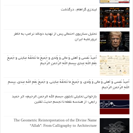
لیندزی گراهام ، درگذشت
تحلیل سناریوی احتمالی پس از تهدید دونالد ترامپ به خاطر
ترورعلیه ایران
اُعیذُ نَفسی وَ أهلی وَ مالی وَ وُلدی و جَمیعَ ما تَلحَقُهُ عِنایتی و جَمیعَ
نِعَمِ اللّهِ عِندی بِبِسمِ اللّهِ الرَّحمنِ الرَّحیمِ
اُعیذُ نَفسی وَ أهلی وَ مالی وَ وُلدی، و جَمیعَ ما تَلحَقُهُ عِنایتی، و جَمیعَ نِعَمِ اللّهِ عِندی، بِبِسمِ
اللّهِ الرَّحمنِ الرَّحیمِ.
بازخوانی تحلیلی تابلوی «بسم الله الرحمن الرحیم» اثر حمید
رابعی؛ از هندسه نقطه تا تجسم حدیث ثقلین
The Geometric Reinterpretation of the Divine Name
“Allah”: From Calligraphy to Architecture