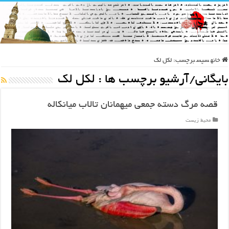
خانه
سپس
برچسب:
لکل لک
بایگانی/آرشیو برچسب ها :
لکل لک
قصه مرگ دسته جمعی میهمانان تالاب میانکاله
محیط زیست