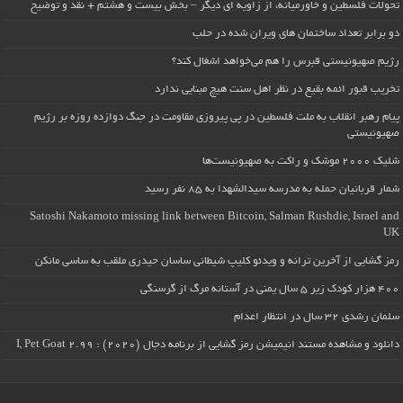
تحولات فلسطین و خاورمیانه، از زاویه ای دیگر – بخش بیست و هشتم + نقد و توضیح
دو برابر تعداد ساختمان های ویران شده در حلب
رژیم صهیونیستی قبرس را هم می‌خواهد اشغال کند؟
تخریب قبور ائمه بقیع در نظر اهل سنت هیچ مبنایی ندارد
پیام رهبر انقلاب به ملت فلسطین در پی پیروزی مقاومت در جنگ دوازده روزه بر رژیم
صهیونیستی
شلیک ۲۰۰۰ موشک و راکت به صهیونیست‌ها
شمار قربانیان حمله به مدرسه سیدالشهدا به ۸۵ نفر رسید
Satoshi Nakamoto missing link between Bitcoin, Salman Rushdie, Israel and
UK
رمز گشایی از آخرین ترانه و ویدئو کلیپ شیطانی ساسان حیدری ملقب به ساسی مانکن
۴۰۰ هزار کودک زیر ۵ سال یمنی در آستانه مرگ از گرسنگی
سلمان رشدی ۳۲ سال در انتظار اعدام
دانلود و مشاهده مستند انیمیشن رمز گشایی از برنامه دجال (۲۰۲۰) : I, Pet Goat 2.99