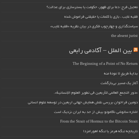
تعجیل فرج: دعا برای ظهور، حکومت یا بسترسازی برای عدالت؟
فقیه غایب ، بازی با کلمات یا حقیقتی فراموش شده
سیاستگذاری و چهارچوب فکری در بیان نظریه «فقیه غایب»
the absent jurist
بین الملل – آکادمی رابعی
The Beginning of a Point of No Return
بداية طريقٍ لا عودة منه
آغاز یک مسیر بی‌بازگشت
«دور التجمع العالمي للأربعين في تطوير العلوم الإنسانية».
دومین فراخوان بررسی نقش همایش جهانی اربعین در توسعه علوم انسانی
اشاره ساتوشی ناکاموتو بیش از حد به ایران نزدیک است
From the Strait of Hormuz to the Bitcoin Strait
تاریخچه تنگه هرمز یا تنگه اهورامزدا