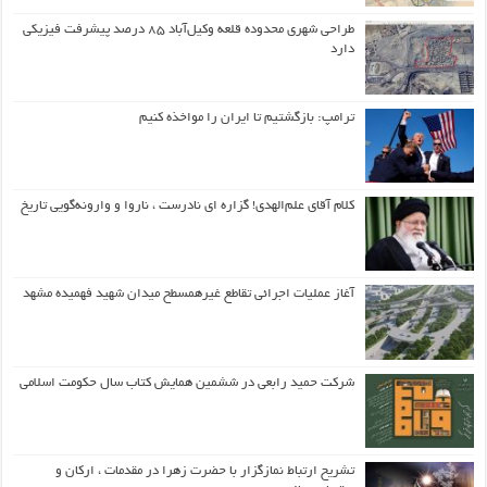
طراحی شهری محدوده قلعه وکیل‌آباد ۸۵ درصد پیشرفت فیزیکی
دارد
ترامپ: بازگشتیم تا ایران را مواخذه کنیم
کلام آقای علم‌الهدی! گزاره ای نادرست ، ناروا و وارونه‌گویی تاریخ
آغاز عملیات اجرائی تقاطع غیرهمسطح میدان شهید فهمیده مشهد
شرکت حمید رابعی در ششمین همایش کتاب سال حکومت اسلامی
تشریح ارتباط نمازگزار با حضرت زهرا در مقدمات ، ارکان و