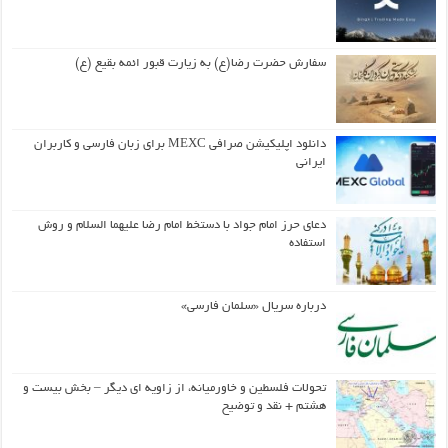
سفارش حضرت رضا(ع) به زیارت قبور ائمه بقیع (ع)
دانلود اپلیکیشن صرافی MEXC برای زبان فارسی و کاربران
ایرانی
دعای حرز امام جواد با دستخط امام رضا علیهما السلام و روش
استفاده
درباره سریال «سلمان فارسی»
تحولات فلسطین و خاورمیانه، از زاویه ای دیگر – بخش بیست و
هشتم + نقد و توضیح