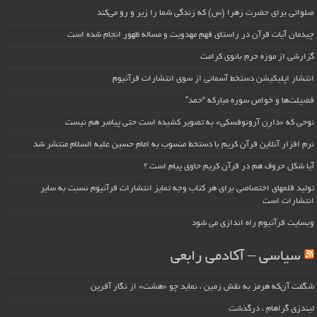
صلواتی برای حضرت زهرا (س) که زندگی شما را زیر و رو می‌کند
چیدمان آیات قرآن در راستای فهم مهدویت و مساله ظهور انجام شده است
گزارشی از موزه حرم بانوی کرامت
انتشار اپلیکیشن دستخط آسمانی از سوی انتشارات قرآنیوم
فضیلت‌ها و خواص سوره مبارکه “حمد”
نوحی که «دارِن آرونوفسکی» به تصویر کشیده است حتی پیامبر هم نیست
نرم افزار آنلاین قرآن کریم با دستخط منسوب به امام حسین علیه السلام منتشر شد
آیا شکل حروف هم در قرآن کریم حاوی پیام است ؟
تولید قلمهای اختصاصی برای هر کتاب وجه تمایز انتشارات قرآنیوم نسبت به سایر
انتشارات است
وبسایت قرآنیوم راه اندازی می شود
سیاسی – آکادمی رابعی
شگفت آن‌که هرمز به نقش زمین ، نماید چو «هشت» از نگار آفرین
لیندزی گراهام ، درگذشت