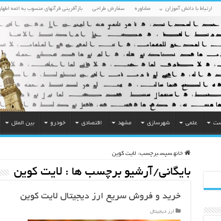
ارتباط با دانش آموزان
مشاوره
سفارش طراحی
بازآفرینی قرآنهای منسوب به ائمه اطهار
ست
علمی
شهرسازی
مشهد
اقتصادی
خودرو
بین الملل
خانه
سپس
برچسب:
لایت کوین
بایگانی/آرشیو برچسب ها :
لایت کوین
خرید و فروش سریع ارز دیجیتال لایت کوین
ارز دیجیتال