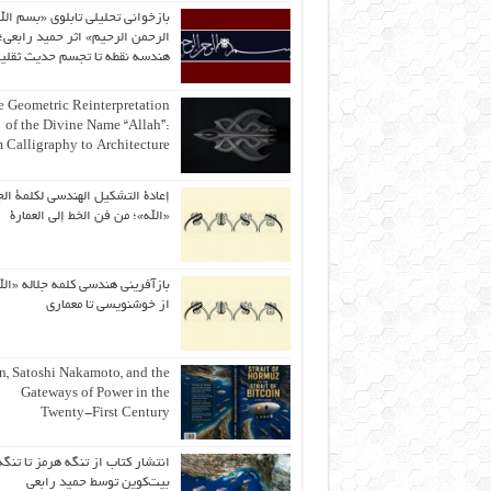
بازخوانی تحلیلی تابلوی «بسم الل
الرحمن الرحیم» اثر حمید رابعی؛ 
هندسه نقطه تا تجسم حدیث ثقلی
 Geometric Reinterpretation
of the Divine Name “Allah”:
 Calligraphy to Architecture
إعادة التشكيل الهندسي لكلمة الج
«الله»؛ من فن الخط إلى العمارة
بازآفرینی هندسی کلمه جلاله «الل
از خوشنویسی تا معماری
an, Satoshi Nakamoto, and the
Gateways of Power in the
Twenty-First Century
انتشار کتاب از تنگه هرمز تا تنگه
بیت‌کوین توسط حمید رابعی