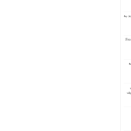
د به
Fro
ه
یف