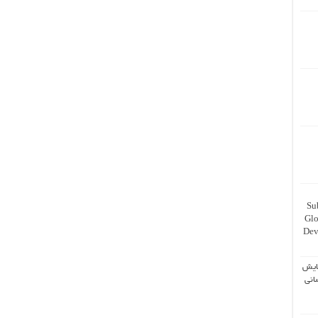
Su
Glo
Dev
ایش
انی