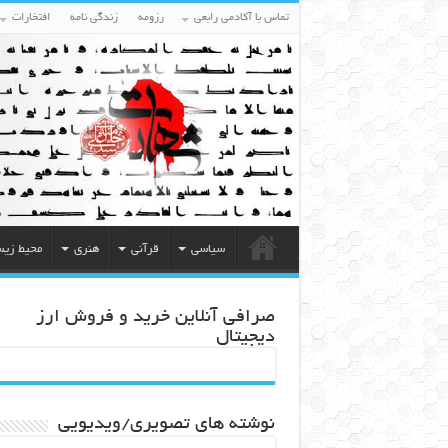
تماس با آکادمی رابعی
رزومه
زندگی نامه
افتخارات
سیاسی
قرآنی
هنری
محیط زی
صرافی آنلاین خرید و فروش ارز
دیجیتال
نوشته های تصویری/ویدیویی