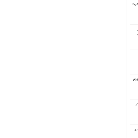
مزدا
های
ر
یر