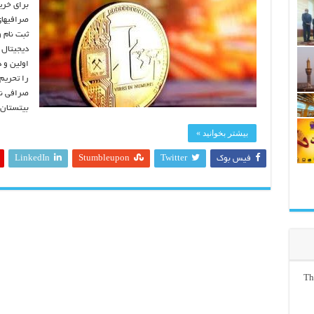
برای خری
صرافیهای
ثبت نام 
دیجیتال 
اولین و 
را تحریم 
بیتستان
بیشتر بخوانید »
فیس بوک
Twitter
Stumbleupon
LinkedIn
Th