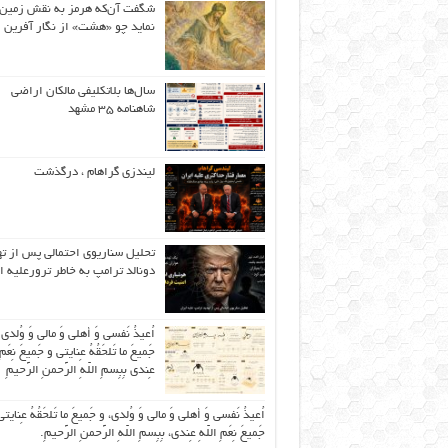
شگفت آن‌که هرمز به نقش زمین 
نماید چو «هشت» از نگار آفرین
سال‌ها بلاتکلیفی مالکان اراضی
شاهنامه ۳۵ مشهد
لیندزی گراهام ، درگذشت
تحلیل سناریوی احتمالی پس از ت
دونالد ترامپ به خاطر ترورعلیه ا
اُعیذُ نَفسی وَ أهلی وَ مالی وَ وُلدی
جَمیعَ ما تَلحَقُهُ عِنایتی و جَمیعَ نِعَمِ 
عِندی بِبِسمِ اللّهِ الرَّحمنِ الرَّحیمِ
اُعیذُ نَفسی وَ أهلی وَ مالی وَ وُلدی، و جَمیعَ ما تَلحَقُهُ عِنایتی
جَمیعَ نِعَمِ اللّهِ عِندی، بِبِسمِ اللّهِ الرَّحمنِ الرَّحیمِ.