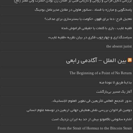
بررسی دلایل قرآنی و روایی و تاریخی مبنی بر امکان زن بودن حضرت ولی عصر (عج)
پاسخگویی و مبارزه با فساد ، سناتور هاولی در مقابل مدیرعامل بوئینگ
تعجیل فرج: دعا برای ظهور، حکومت یا بسترسازی برای عدالت؟
فقیه غایب ، بازی با کلمات یا حقیقتی فراموش شده
سیاستگذاری و چهارچوب فکری در بیان نظریه «فقیه غایب»
the absent jurist
بین الملل – آکادمی رابعی
The Beginning of a Point of No Return
بداية طريقٍ لا عودة منه
آغاز یک مسیر بی‌بازگشت
«دور التجمع العالمي للأربعين في تطوير العلوم الإنسانية».
دومین فراخوان بررسی نقش همایش جهانی اربعین در توسعه علوم انسانی
اشاره ساتوشی ناکاموتو بیش از حد به ایران نزدیک است
From the Strait of Hormuz to the Bitcoin Strait