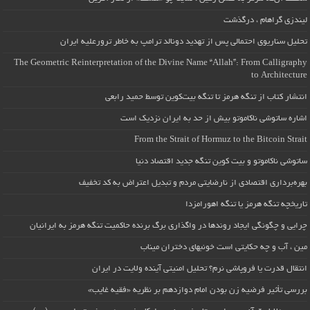
لیندزی گراهام ، درگذشت
تحلیل سناریوی احتمالی پس از تهدید دونالد ترامپ به خاطر ترورعلیه ایران
The Geometric Reinterpretation of the Divine Name “Allah”: From Calligraphy
to Architecture
انتشار کتاب از تنگه هرمز تا تنگه بیت‌کوین توسط حمید رابعی
اشاره ساتوشی ناکاموتو بیش از حد به ایران نزدیک است
From the Strait of Hormuz to the Bitcoin Strait
ساتوشی ناکاموتو و بیت کوین تنگه جدید اقتصاد دنیا
بهره‌برداری اقتصادی از نارضایتی مردم و تبدیل اعتراض به کد تخفیف
تاریخچه تنگه هرمز یا تنگه اهورامزدا
چرایی و چگونگی ایجاد روندها در واگذاری برگ برنده حاکمیت تنگه هرمز به ایرانیان
مین ، آب و چه حکایتی است خونبهای دختران میناب
انتقال قدرت یا فروپاشی نرم؟ تحلیل امنیتی آینده ولایت در ایران
بررسی تأثیر فرضیه زن بودن امام دوازدهم بر نظریه «فقیه غایب»