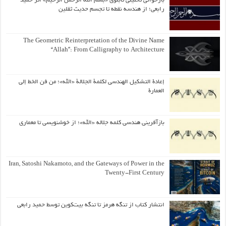
بازخوانی تحلیلی تابلوی «بسم الله الرحمن الرحیم» اثر حمید
رابعی؛ از هندسه نقطه تا تجسم حدیث ثقلین
The Geometric Reinterpretation of the Divine Name
“Allah”: From Calligraphy to Architecture
إعادة التشكيل الهندسي لكلمة الجلالة «الله»؛ من فن الخط إلى
العمارة
بازآفرینی هندسی کلمه جلاله «الله»؛ از خوشنویسی تا معماری
Iran, Satoshi Nakamoto, and the Gateways of Power in the
Twenty-First Century
انتشار کتاب از تنگه هرمز تا تنگه بیت‌کوین توسط حمید رابعی