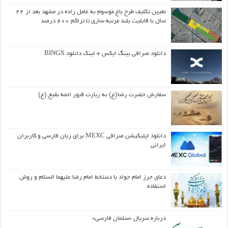
تعیین تکلیف طرح باغ موسوم به عامل زاده در مشهد بعد از ۲۲
سال با قابلیت بلند مرتبه سازی تا تراکم ۶۰۰ درصد
دانلود صرافی بینگ ایکس + لینک دانلود BINGX
سفارش حضرت رضا(ع) به زیارت قبور ائمه بقیع (ع)
دانلود اپلیکیشن صرافی MEXC برای زبان فارسی و کاربران
ایرانی
دعای حرز امام جواد با دستخط امام رضا علیهما السلام و روش
استفاده
درباره سریال «سلمان فارسی»