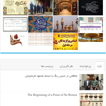
تازه
پرخواننده
نظر کاربران
برچسب ها
ملاقاتی از جنس رنگ با استاد محمود فرشچیان
The Beginning of a Point of No Return