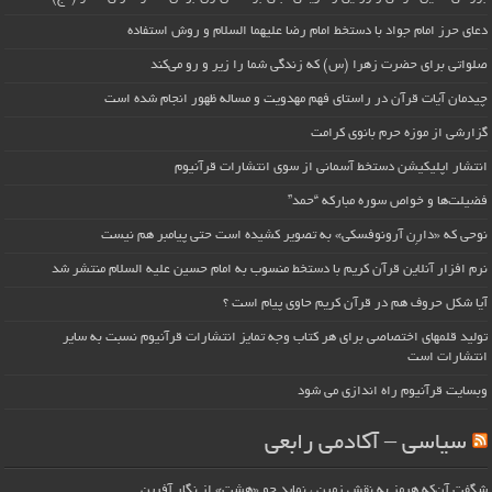
دعای حرز امام جواد با دستخط امام رضا علیهما السلام و روش استفاده
صلواتی برای حضرت زهرا (س) که زندگی شما را زیر و رو می‌کند
چیدمان آیات قرآن در راستای فهم مهدویت و مساله ظهور انجام شده است
گزارشی از موزه حرم بانوی کرامت
انتشار اپلیکیشن دستخط آسمانی از سوی انتشارات قرآنیوم
فضیلت‌ها و خواص سوره مبارکه “حمد”
نوحی که «دارِن آرونوفسکی» به تصویر کشیده است حتی پیامبر هم نیست
نرم افزار آنلاین قرآن کریم با دستخط منسوب به امام حسین علیه السلام منتشر شد
آیا شکل حروف هم در قرآن کریم حاوی پیام است ؟
تولید قلمهای اختصاصی برای هر کتاب وجه تمایز انتشارات قرآنیوم نسبت به سایر
انتشارات است
وبسایت قرآنیوم راه اندازی می شود
سیاسی – آکادمی رابعی
شگفت آن‌که هرمز به نقش زمین ، نماید چو «هشت» از نگار آفرین