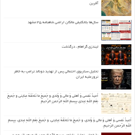
آفرین
سال‌ها بلاتکلیفی مالکان اراضی شاهنامه ۳۵ مشهد
لیندزی گراهام ، درگذشت
تحلیل سناریوی احتمالی پس از تهدید دونالد ترامپ به خاطر
ترورعلیه ایران
اُعیذُ نَفسی وَ أهلی وَ مالی وَ وُلدی و جَمیعَ ما تَلحَقُهُ عِنایتی و جَمیعَ
نِعَمِ اللّهِ عِندی بِبِسمِ اللّهِ الرَّحمنِ الرَّحیمِ
اُعیذُ نَفسی وَ أهلی وَ مالی وَ وُلدی، و جَمیعَ ما تَلحَقُهُ عِنایتی، و جَمیعَ نِعَمِ اللّهِ عِندی، بِبِسمِ
اللّهِ الرَّحمنِ الرَّحیمِ.