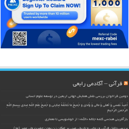
قرآنی – آکادمی رابعی
دومین فراخوان بررسی نقش همایش جهانی اربعین در توسعه علوم انسانی
اُعیذُ نَفسی وَ أهلی وَ مالی وَ وُلدی و جَمیعَ ما تَلحَقُهُ عِنایتی و جَمیعَ نِعَمِ اللّهِ عِندی بِبِسمِ اللّهِ
الرَّحمنِ الرَّحیمِ
بازآفرینی هندسی کلمه جلاله «الله»؛ از خوشنویسی تا معماری
بررسی دلایل قرآنی و روایی و تاریخی مبنی بر امکان زن بودن حضرت ولی عصر (عج)