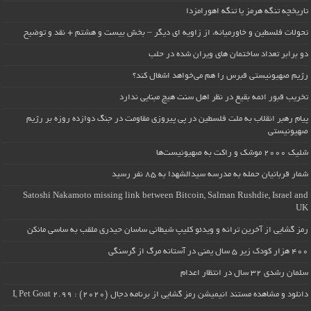
تاریخچه تنگه هرمز یا تنگه اهورامزدا
تحولات فلسطین و خاورمیانه، از زاویه ای دیگر – بخش بیست و هشتم + نقد و توضیح
دو برابر تعداد ساختمان های ویران شده در حلب
رژیم صهیونیستی قبرس را هم می‌خواهد اشغال کند؟
تخریب قبور ائمه بقیع در نظر اهل سنت هیچ مبنایی ندارد
پیام رهبر انقلاب به ملت فلسطین در پی پیروزی مقاومت در جنگ دوازده روزه بر رژیم
صهیونیستی
شلیک ۲۰۰۰ موشک و راکت به صهیونیست‌ها
شمار قربانیان حمله به مدرسه سیدالشهدا به ۸۵ نفر رسید
Satoshi Nakamoto missing link between Bitcoin, Salman Rushdie, Israel and
UK
رمز گشایی از آخرین ترانه و ویدئو کلیپ شیطانی ساسان حیدری ملقب به ساسی مانکن
۴۰۰ هزار کودک زیر ۵ سال یمنی در آستانه مرگ از گرسنگی
سلمان رشدی ۳۲ سال در انتظار اعدام
دانلود و مشاهده مستند انیمیشن رمز گشایی از برنامه دجال (۲۰۲۰) : I, Pet Goat 2.99