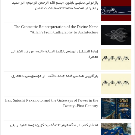
بازخوانی تحلیلی تابلوی «بسم الله الرحمن الرحیم» اثر حمید
رابعی؛ از هندسه نقطه تا تجسم حدیث ثقلین
The Geometric Reinterpretation of the Divine Name
“Allah”: From Calligraphy to Architecture
إعادة التشكيل الهندسي لكلمة الجلالة «الله»؛ من فن الخط إلى
العمارة
بازآفرینی هندسی کلمه جلاله «الله»؛ از خوشنویسی تا معماری
Iran, Satoshi Nakamoto, and the Gateways of Power in the
Twenty-First Century
انتشار کتاب از تنگه هرمز تا تنگه بیت‌کوین توسط حمید رابعی