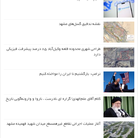
نقشه تدقیق گسل‌های مشهد
طراحی شهری محدوده قلعه وکیل‌آباد ۸۵ درصد پیشرفت فیزیکی
دارد
ترامپ: بازگشتیم تا ایران را مواخذه کنیم
کلام آقای علم‌الهدی! گزاره ای نادرست ، ناروا و وارونه‌گویی تاریخ
آغاز عملیات اجرائی تقاطع غیرهمسطح میدان شهید فهمیده مشهد