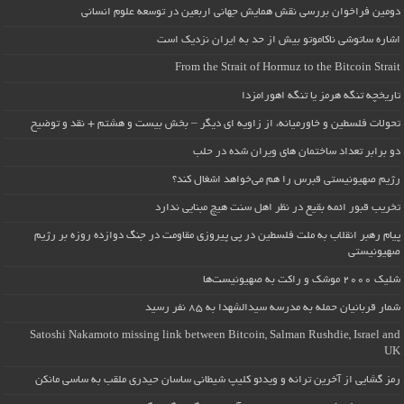
دومین فراخوان بررسی نقش همایش جهانی اربعین در توسعه علوم انسانی
اشاره ساتوشی ناکاموتو بیش از حد به ایران نزدیک است
From the Strait of Hormuz to the Bitcoin Strait
تاریخچه تنگه هرمز یا تنگه اهورامزدا
تحولات فلسطین و خاورمیانه، از زاویه ای دیگر – بخش بیست و هشتم + نقد و توضیح
دو برابر تعداد ساختمان های ویران شده در حلب
رژیم صهیونیستی قبرس را هم می‌خواهد اشغال کند؟
تخریب قبور ائمه بقیع در نظر اهل سنت هیچ مبنایی ندارد
پیام رهبر انقلاب به ملت فلسطین در پی پیروزی مقاومت در جنگ دوازده روزه بر رژیم
صهیونیستی
شلیک ۲۰۰۰ موشک و راکت به صهیونیست‌ها
شمار قربانیان حمله به مدرسه سیدالشهدا به ۸۵ نفر رسید
Satoshi Nakamoto missing link between Bitcoin, Salman Rushdie, Israel and
UK
رمز گشایی از آخرین ترانه و ویدئو کلیپ شیطانی ساسان حیدری ملقب به ساسی مانکن