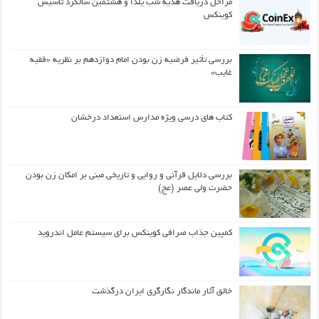
مراحل دریافت هدیه شب یلدا و هشتمین سالگرد تاسیس
کوینکس
بررسی تأثیر فرضیه زن بودن امام دوازدهم بر نظریه «فقیه
غایب»
کتاب های درسی ویژه مدارس استعداد درخشان
بررسی دلایل قرآنی و روایی و تاریخی مبنی بر امکان زن بودن
حضرت ولی عصر (عج)
کمپین جذاب صرافی کوینکس برای سیستم عامل اندروید
خالق آثار ماندگار نگارگری ایران درگذشت