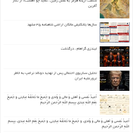
شگفت آن‌که هرمز به نقش زمین ، نماید چو «هشت» از نگار
آفرین
سال‌ها بلاتکلیفی مالکان اراضی شاهنامه ۳۵ مشهد
لیندزی گراهام ، درگذشت
تحلیل سناریوی احتمالی پس از تهدید دونالد ترامپ به خاطر
ترورعلیه ایران
اُعیذُ نَفسی وَ أهلی وَ مالی وَ وُلدی و جَمیعَ ما تَلحَقُهُ عِنایتی و جَمیعَ
نِعَمِ اللّهِ عِندی بِبِسمِ اللّهِ الرَّحمنِ الرَّحیمِ
اُعیذُ نَفسی وَ أهلی وَ مالی وَ وُلدی، و جَمیعَ ما تَلحَقُهُ عِنایتی، و جَمیعَ نِعَمِ اللّهِ عِندی، بِبِسمِ
اللّهِ الرَّحمنِ الرَّحیمِ.