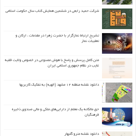
شرکت حمید رابعی در ششمین همایش کتاب سال حکومت اسلامی
تشریح ارتباط نمازگزار با حضرت زهرا در مقدمات ، ارکان و
تعقیبات نماز
متن کامل پرسش و پاسخ با هوش مصنوعی در خصوص ولایت فقیه
غایب در نظام جمهوری اسلامی ایران
دانلود نقشه منطقه ۱۲ مشهد (الهیه) به تفکیک کاربریها
حق مالکانه یک معلم از دارایی‌های ملکی و مالی صندوق ذخیره
فرهنگیان
دانلود نقشه مترو گلبهار