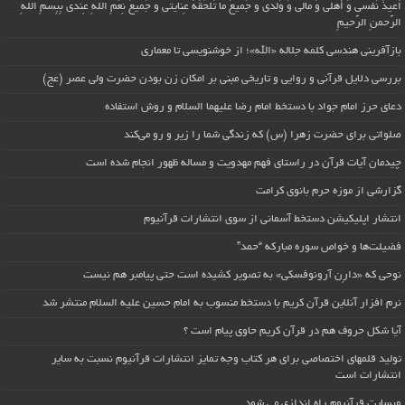
اُعیذُ نَفسی وَ أهلی وَ مالی وَ وُلدی و جَمیعَ ما تَلحَقُهُ عِنایتی و جَمیعَ نِعَمِ اللّهِ عِندی بِبِسمِ اللّهِ
الرَّحمنِ الرَّحیمِ
بازآفرینی هندسی کلمه جلاله «الله»؛ از خوشنویسی تا معماری
بررسی دلایل قرآنی و روایی و تاریخی مبنی بر امکان زن بودن حضرت ولی عصر (عج)
دعای حرز امام جواد با دستخط امام رضا علیهما السلام و روش استفاده
صلواتی برای حضرت زهرا (س) که زندگی شما را زیر و رو می‌کند
چیدمان آیات قرآن در راستای فهم مهدویت و مساله ظهور انجام شده است
گزارشی از موزه حرم بانوی کرامت
انتشار اپلیکیشن دستخط آسمانی از سوی انتشارات قرآنیوم
فضیلت‌ها و خواص سوره مبارکه “حمد”
نوحی که «دارِن آرونوفسکی» به تصویر کشیده است حتی پیامبر هم نیست
نرم افزار آنلاین قرآن کریم با دستخط منسوب به امام حسین علیه السلام منتشر شد
آیا شکل حروف هم در قرآن کریم حاوی پیام است ؟
تولید قلمهای اختصاصی برای هر کتاب وجه تمایز انتشارات قرآنیوم نسبت به سایر
انتشارات است
وبسایت قرآنیوم راه اندازی می شود