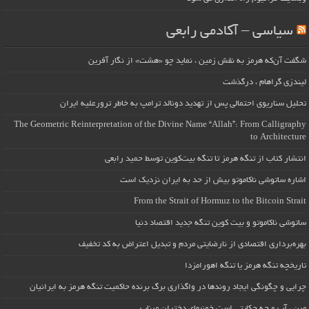
سیاسی – آکادمی رابعی
شگفت آن‌که هرمز به نقش زمین ، نماید چو «هشت» از نگار آفرین
لیندزی گراهام ، درگذشت
تحلیل سناریوی احتمالی پس از تهدید دونالد ترامپ به خاطر ترورعلیه ایران
The Geometric Reinterpretation of the Divine Name “Allah”: From Calligraphy
to Architecture
انتشار کتاب از تنگه هرمز تا تنگه بیت‌کوین توسط حمید رابعی
اشاره ساتوشی ناکاموتو بیش از حد به ایران نزدیک است
From the Strait of Hormuz to the Bitcoin Strait
ساتوشی ناکاموتو و بیت کوین تنگه جدید اقتصاد دنیا
بهره‌برداری اقتصادی از نارضایتی مردم و تبدیل اعتراض به کد تخفیف
تاریخچه تنگه هرمز یا تنگه اهورامزدا
چرایی و چگونگی ایجاد روندها در واگذاری برگ برنده حاکمیت تنگه هرمز به ایرانیان
مین ، آب و چه حکایتی است خونبهای دختران میناب