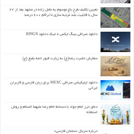
تعیین تکلیف طرح باغ موسوم به عامل زاده در مشهد بعد از ۲۲
سال با قابلیت بلند مرتبه سازی تا تراکم ۶۰۰ درصد
دانلود صرافی بینگ ایکس + لینک دانلود BINGX
سفارش حضرت رضا(ع) به زیارت قبور ائمه بقیع (ع)
دانلود اپلیکیشن صرافی MEXC برای زبان فارسی و کاربران
ایرانی
دعای حرز امام جواد با دستخط امام رضا علیهما السلام و روش
استفاده
درباره سریال «سلمان فارسی»