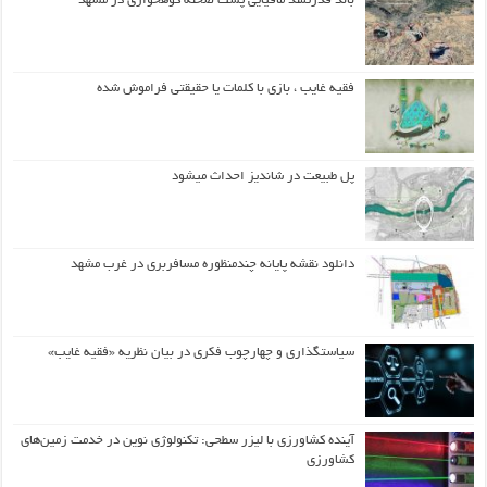
باند قدرتمند مافیایی پشت صحنه کوهخواری در مشهد
فقیه غایب ، بازی با کلمات یا حقیقتی فراموش شده
پل طبیعت در شاندیز احداث میشود
دانلود نقشه پایانه چندمنظوره مسافربری در غرب مشهد
سیاستگذاری و چهارچوب فکری در بیان نظریه «فقیه غایب»
آینده کشاورزی با لیزر سطحی: تکنولوژی نوین در خدمت زمین‌های
کشاورزی