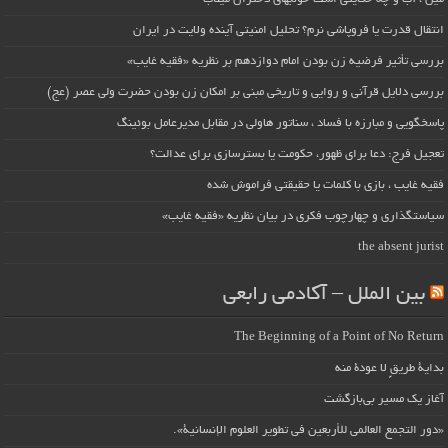
انتقال قدرت یا فروپاشی نرم؟ تحلیل امنیتی آینده ولایت در ایران
بررسی تأثیر فرضیه زن بودن امام دوازدهم بر نظریه «فقیه غایب»
بررسی دلایل قرآنی و روایی و تاریخی مبنی بر امکان زن بودن حضرت ولی عصر (عج)
پاسخگویی و مبارزه با فساد ، سناتور هاولی در مقابل مدیرعامل بوئینگ
تعجیل فرج: دعا برای ظهور، حکومت یا بسترسازی برای عدالت؟
فقیه غایب ، بازی با کلمات یا حقیقتی فراموش شده
سیاستگذاری و چهارچوب فکری در بیان نظریه «فقیه غایب»
the absent jurist
بین الملل – آکادمی رابعی
The Beginning of a Point of No Return
بداية طريقٍ لا عودة منه
آغاز یک مسیر بی‌بازگشت
«دور التجمع العالمي للأربعين في تطوير العلوم الإنسانية».