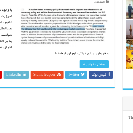
اقتصادی
با وجود 
ضرورت پر
کشور، اخ
بین‌المل
سیاست جدی
بنا بر ا
اجرای عمل
و فروش اوراق دولتی، اوراق قرضه یا …
بیشتر بخوانید »
فیس بوک
Twitter
Stumbleupon
LinkedIn
Th