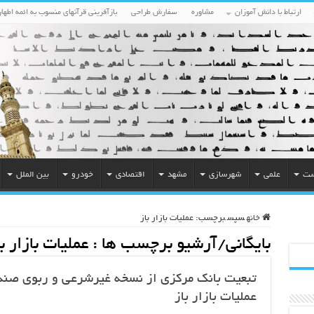
ارتباط با دانش آموزان
مشاوره
سفارش طراحی
بازآفرینی قرآنهای منسوب به ائمه اطهار
ست
علمی
شهرسازی
مشهد
اقتصادی
خودرو
بین الملل
خانه
سپس
برچسب:
عملیات بازار باز
بایگانی/آرشیو برچسب ها :
عملیات بازار با
تبعیت بانک مرکزی از نسخه غیرشرعی و ربوی صند
عملیات بازار باز