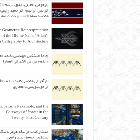
بازخوانی تحلیلی تابلوی «بسم الل
الرحمن الرحیم» اثر حمید رابعی؛ 
هندسه نقطه تا تجسم حدیث ثقلی
 Geometric Reinterpretation
of the Divine Name “Allah”:
 Calligraphy to Architecture
إعادة التشكيل الهندسي لكلمة الج
«الله»؛ من فن الخط إلى العمارة
بازآفرینی هندسی کلمه جلاله «الل
از خوشنویسی تا معماری
an, Satoshi Nakamoto, and the
Gateways of Power in the
Twenty-First Century
انتشار کتاب از تنگه هرمز تا تنگه
بیت‌کوین توسط حمید رابعی