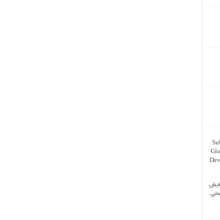
Su
Glo
Dev
ایش
انی