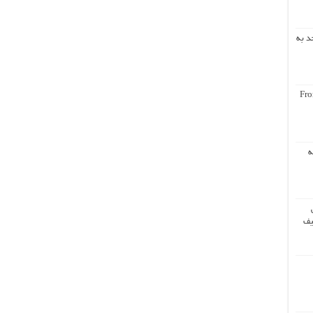
د به
Fro
ه
یف