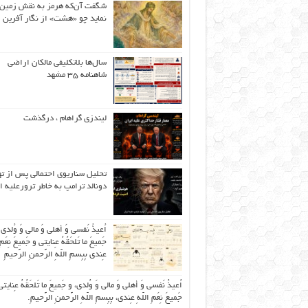
شگفت آن‌که هرمز به نقش زمین 
نماید چو «هشت» از نگار آفرین
سال‌ها بلاتکلیفی مالکان اراضی
شاهنامه ۳۵ مشهد
لیندزی گراهام ، درگذشت
تحلیل سناریوی احتمالی پس از ت
دونالد ترامپ به خاطر ترورعلیه ا
اُعیذُ نَفسی وَ أهلی وَ مالی وَ وُلدی
جَمیعَ ما تَلحَقُهُ عِنایتی و جَمیعَ نِعَمِ 
عِندی بِبِسمِ اللّهِ الرَّحمنِ الرَّحیمِ
اُعیذُ نَفسی وَ أهلی وَ مالی وَ وُلدی، و جَمیعَ ما تَلحَقُهُ عِنایتی
جَمیعَ نِعَمِ اللّهِ عِندی، بِبِسمِ اللّهِ الرَّحمنِ الرَّحیمِ.