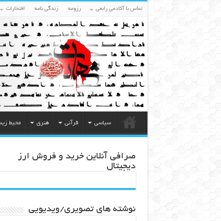
تماس با آکادمی رابعی
رزومه
زندگی نامه
افتخارات
سیاسی
قرآنی
هنری
محیط زی
صرافی آنلاین خرید و فروش ارز
دیجیتال
نوشته های تصویری/ویدیویی