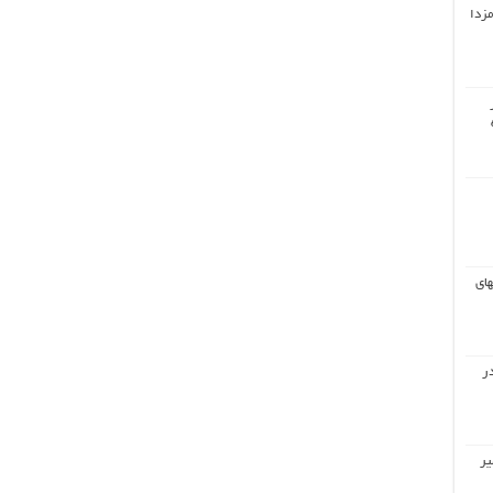
مزدا
های
ر
یر