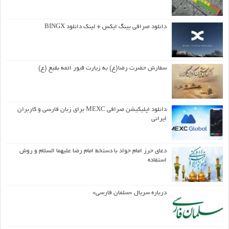
دانلود صرافی بینگ ایکس + لینک دانلود BINGX
سفارش حضرت رضا(ع) به زیارت قبور ائمه بقیع (ع)
دانلود اپلیکیشن صرافی MEXC برای زبان فارسی و کاربران
ایرانی
دعای حرز امام جواد با دستخط امام رضا علیهما السلام و روش
استفاده
درباره سریال «سلمان فارسی»