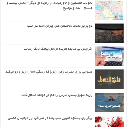
تحولات فلسطین و خاورمیانه، از زاویه ای دیگر – بخش بیست و
هشتم + نقد و توضیح
دو برابر تعداد ساختمان های ویران شده در حلب
افزایش بی ضابطه هزینه ارسال پیامک بانک رسالت
صلواتی برای حضرت زهرا (س) که زندگی شما را زیر و رو می‌کند
رژیم صهیونیستی قبرس را هم می‌خواهد اشغال کند؟
برگزاری باشکوه کمپین شب یلدا در صرافی ارز دیجیتال مکسی