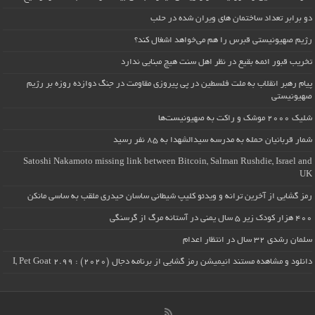
دو برابر تعداد ساختمان های ویران شده در حلب
رژیم صهیونیستی قبرس را هم می‌خواهد اشغال کند؟
تخریب قبور ائمه بقیع در نظر اهل سنت هیچ مبنایی ندارد
پیام رهبر انقلاب به ملت فلسطین در پی پیروزی مقاومت در جنگ دوازده روزه بر رژیم
صهیونیستی
شلیک ۲۰۰۰ موشک و راکت به صهیونیست‌ها
شمار قربانیان حمله به مدرسه سیدالشهدا به ۸۵ نفر رسید
Satoshi Nakamoto missing link between Bitcoin, Salman Rushdie, Israel and
UK
رمز گشایی از آخرین ترانه و ویدئو کلیپ شیطانی ساسان حیدری ملقب به ساسی مانکن
۴۰۰ هزار کودک زیر ۵ سال یمنی در آستانه مرگ از گرسنگی
سلمان رشدی ۳۲ سال در انتظار اعدام
دانلود و مشاهده مستند انیمیشن رمز گشایی از برنامه دجال (۲۰۲۰) : I, Pet Goat 2.99