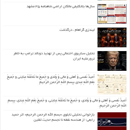
سال‌ها بلاتکلیفی مالکان اراضی شاهنامه ۳۵ مشهد
لیندزی گراهام ، درگذشت
تحلیل سناریوی احتمالی پس از تهدید دونالد ترامپ به خاطر
ترورعلیه ایران
اُعیذُ نَفسی وَ أهلی وَ مالی وَ وُلدی و جَمیعَ ما تَلحَقُهُ عِنایتی و جَمیعَ
نِعَمِ اللّهِ عِندی بِبِسمِ اللّهِ الرَّحمنِ الرَّحیمِ
اُعیذُ نَفسی وَ أهلی وَ مالی وَ وُلدی، و جَمیعَ ما تَلحَقُهُ عِنایتی، و جَمیعَ نِعَمِ اللّهِ عِندی، بِبِسمِ
اللّهِ الرَّحمنِ الرَّحیمِ.
بازخوانی تحلیلی تابلوی «بسم الله الرحمن الرحیم» اثر حمید
رابعی؛ از هندسه نقطه تا تجسم حدیث ثقلین