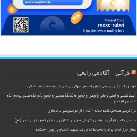
قرآنی – آکادمی رابعی
دومین فراخوان بررسی نقش همایش جهانی اربعین در توسعه علوم انسانی
اُعیذُ نَفسی وَ أهلی وَ مالی وَ وُلدی و جَمیعَ ما تَلحَقُهُ عِنایتی و جَمیعَ نِعَمِ اللّهِ عِندی بِبِسمِ اللّهِ
الرَّحمنِ الرَّحیمِ
بازآفرینی هندسی کلمه جلاله «الله»؛ از خوشنویسی تا معماری
بررسی دلایل قرآنی و روایی و تاریخی مبنی بر امکان زن بودن حضرت ولی عصر (عج)
دعای حرز امام جواد با دستخط امام رضا علیهما السلام و روش استفاده