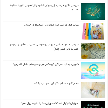
بررسی تأثیر فرضیه زن بودن امام دوازدهم بر نظریه «فقیه
غایب»
کتاب های درسی ویژه مدارس استعداد درخشان
بررسی دلایل قرآنی و روایی و تاریخی مبنی بر امکان زن بودن
حضرت ولی عصر (عج)
کمپین جذاب صرافی کوینکس برای سیستم عامل اندروید
خالق آثار ماندگار نگارگری ایران درگذشت
آموزش تبدیل دستگاه موبایل به یک کیف‌ پول سرد