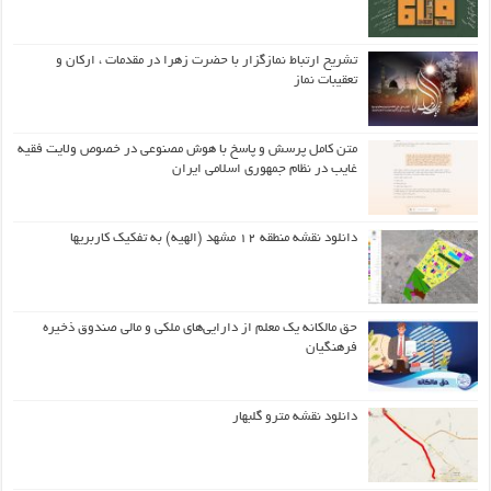
تشریح ارتباط نمازگزار با حضرت زهرا در مقدمات ، ارکان و
تعقیبات نماز
متن کامل پرسش و پاسخ با هوش مصنوعی در خصوص ولایت فقیه
غایب در نظام جمهوری اسلامی ایران
دانلود نقشه منطقه ۱۲ مشهد (الهیه) به تفکیک کاربریها
حق مالکانه یک معلم از دارایی‌های ملکی و مالی صندوق ذخیره
فرهنگیان
دانلود نقشه مترو گلبهار