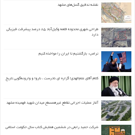
نقشه تدقیق گسل‌های مشهد
طراحی شهری محدوده قلعه وکیل‌آباد ۸۵ درصد پیشرفت فیزیکی
دارد
ترامپ: بازگشتیم تا ایران را مواخذه کنیم
کلام آقای علم‌الهدی! گزاره ای نادرست ، ناروا و وارونه‌گویی تاریخ
آغاز عملیات اجرائی تقاطع غیرهمسطح میدان شهید فهمیده مشهد
شرکت حمید رابعی در ششمین همایش کتاب سال حکومت اسلامی