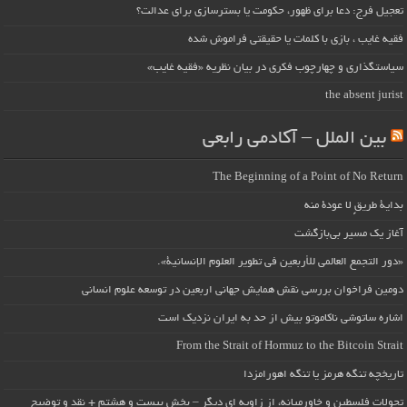
تعجیل فرج: دعا برای ظهور، حکومت یا بسترسازی برای عدالت؟
فقیه غایب ، بازی با کلمات یا حقیقتی فراموش شده
سیاستگذاری و چهارچوب فکری در بیان نظریه «فقیه غایب»
the absent jurist
بین الملل – آکادمی رابعی
The Beginning of a Point of No Return
بداية طريقٍ لا عودة منه
آغاز یک مسیر بی‌بازگشت
«دور التجمع العالمي للأربعين في تطوير العلوم الإنسانية».
دومین فراخوان بررسی نقش همایش جهانی اربعین در توسعه علوم انسانی
اشاره ساتوشی ناکاموتو بیش از حد به ایران نزدیک است
From the Strait of Hormuz to the Bitcoin Strait
تاریخچه تنگه هرمز یا تنگه اهورامزدا
تحولات فلسطین و خاورمیانه، از زاویه ای دیگر – بخش بیست و هشتم + نقد و توضیح