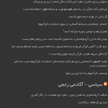
صلواتی برای حضرت زهرا (س) که زندگی شما را زیر و رو می‌کند
چیدمان آیات قرآن در راستای فهم مهدویت و مساله ظهور انجام شده است
گزارشی از موزه حرم بانوی کرامت
انتشار اپلیکیشن دستخط آسمانی از سوی انتشارات قرآنیوم
فضیلت‌ها و خواص سوره مبارکه “حمد”
نوحی که «دارِن آرونوفسکی» به تصویر کشیده است حتی پیامبر هم نیست
نرم افزار آنلاین قرآن کریم با دستخط منسوب به امام حسین علیه السلام منتشر شد
آیا شکل حروف هم در قرآن کریم حاوی پیام است ؟
تولید قلمهای اختصاصی برای هر کتاب وجه تمایز انتشارات قرآنیوم نسبت به سایر
انتشارات است
وبسایت قرآنیوم راه اندازی می شود
سیاسی – آکادمی رابعی
شگفت آن‌که هرمز به نقش زمین ، نماید چو «هشت» از نگار آفرین
لیندزی گراهام ، درگذشت