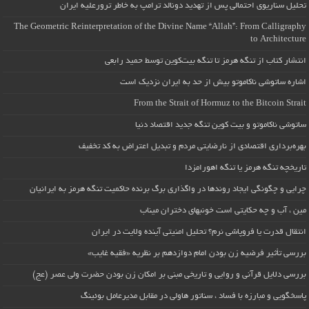
تحلیل سناریوی احتمالی پس از تهدید دونالد ترامپ به خاطر ترورعلیه ایران
The Geometric Reinterpretation of the Divine Name “Allah”: From Calligraphy
to Architecture
انتشار کتاب از تنگه هرمز تا تنگه بیت‌کوین توسط حمید رابعی
اشاره ساتوشی ناکاموتو بیش از حد به ایران نزدیک است
From the Strait of Hormuz to the Bitcoin Strait
ساتوشی ناکاموتو و بیت کوین تنگه جدید اقتصاد دنیا
بهره‌برداری اقتصادی از نارضایتی مردم و تبدیل اعتراض به کد تخفیف
تاریخچه تنگه هرمز یا تنگه اهورامزدا
چرایی و چگونگی ایجاد روندها در واگذاری برگ برنده حاکمیت تنگه هرمز به ایرانیان
مین ، آب و چه حکایتی است خونبهای دختران میناب
انتقال قدرت یا فروپاشی نرم؟ تحلیل امنیتی آینده ولایت در ایران
بررسی تأثیر فرضیه زن بودن امام دوازدهم بر نظریه «فقیه غایب»
بررسی دلایل قرآنی و روایی و تاریخی مبنی بر امکان زن بودن حضرت ولی عصر (عج)
پاسخگویی و مبارزه با فساد ، سناتور هاولی در مقابل مدیرعامل بوئینگ