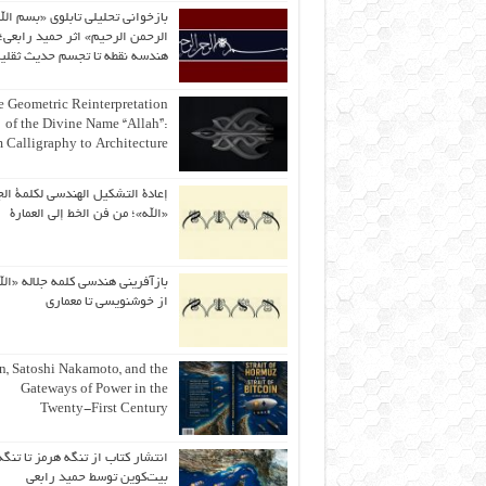
بازخوانی تحلیلی تابلوی «بسم الل
الرحمن الرحیم» اثر حمید رابعی؛ 
هندسه نقطه تا تجسم حدیث ثقلی
 Geometric Reinterpretation
of the Divine Name “Allah”:
 Calligraphy to Architecture
إعادة التشكيل الهندسي لكلمة الج
«الله»؛ من فن الخط إلى العمارة
بازآفرینی هندسی کلمه جلاله «الل
از خوشنویسی تا معماری
an, Satoshi Nakamoto, and the
Gateways of Power in the
Twenty-First Century
انتشار کتاب از تنگه هرمز تا تنگه
بیت‌کوین توسط حمید رابعی