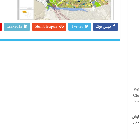
فیس بوک
Twitter
Stumbleupon
LinkedIn
Su
Glo
Dev
ایش
انی