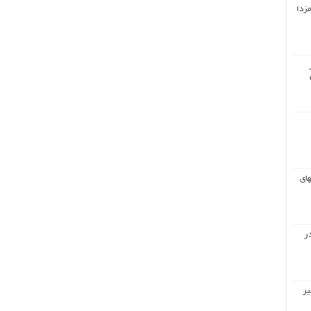
مزدا
های
ر
یر