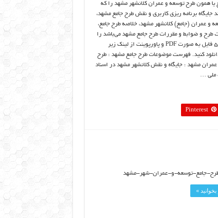
 یا همون طرح توسعه و عمران کلانشهر مشهد را که
 جایگاه برنامه ریزی کاربری و نقش طرح جامع مشهد،
ه و عمران (جامع) کلانشهر مشهد، خلاصه طرح جامع،
ت طرح و ضوابط و مقررات طرح جامع مشهد می‌باشد را
در قالب ۵ فایل به صورت PDF و پاورپوینت از لینک زیر
انلود کنید. فهرست موضوعات طرح جامع مشهد : طرح
عمران مشهد : جايگاه و نقش كلانشهر مشهد در اسناد
ملي …
Pinterest
رح-جامع-توسعه-و-عمران-شهر-مشهد
بخوانید »