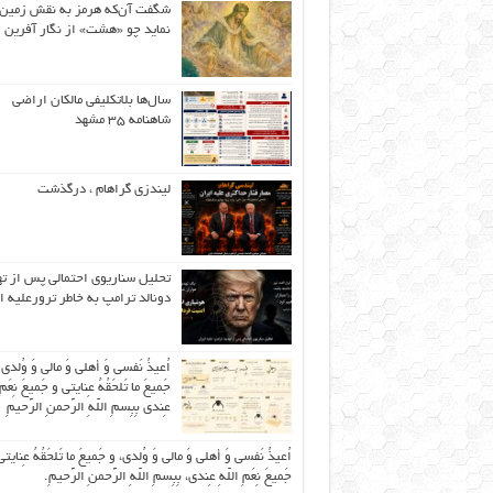
شگفت آن‌که هرمز به نقش زمین 
نماید چو «هشت» از نگار آفرین
سال‌ها بلاتکلیفی مالکان اراضی
شاهنامه ۳۵ مشهد
لیندزی گراهام ، درگذشت
تحلیل سناریوی احتمالی پس از ت
دونالد ترامپ به خاطر ترورعلیه ا
اُعیذُ نَفسی وَ أهلی وَ مالی وَ وُلدی
جَمیعَ ما تَلحَقُهُ عِنایتی و جَمیعَ نِعَمِ 
عِندی بِبِسمِ اللّهِ الرَّحمنِ الرَّحیمِ
اُعیذُ نَفسی وَ أهلی وَ مالی وَ وُلدی، و جَمیعَ ما تَلحَقُهُ عِنایتی
جَمیعَ نِعَمِ اللّهِ عِندی، بِبِسمِ اللّهِ الرَّحمنِ الرَّحیمِ.