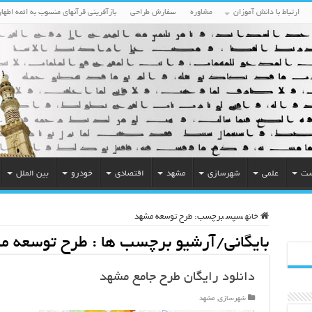
ارتباط با دانش آموزان
مشاوره
سفارش طراحی
بازآفرینی قرآنهای منسوب به ائمه اطهار
ست
علمی
شهرسازی
مشهد
اقتصادی
خودرو
بین الملل
خانه
سپس
برچسب:
طرح توسعه مشهد
بایگانی/آرشیو برچسب ها :
طرح توسعه م
دانلود رایگان طرح جامع مشهد
شهرسازی
,
مشهد