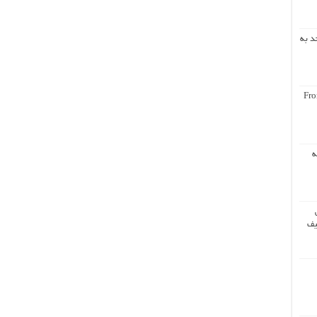
د به
Fro
ه
یف