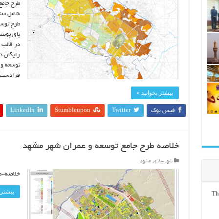
طرح جامع
شامل سند
طرح توسع
پاورپوین
رایگان د
توسعه و 
فرادست 
بیشتر بخوانید »
فیس بوک
Twitter
Stumbleupon
LinkedIn
خلاصه طرح جامع توسعه و عمران شهر مشهد
شهرسازی
,
مشهد
خلاصه-ط
بیشتر 
Th