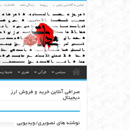
تماس با آکادمی رابعی
رزومه
زندگی نامه
افتخارات
سیاسی
قرآنی
هنری
محیط زی
صرافی آنلاین خرید و فروش ارز
دیجیتال
نوشته های تصویری/ویدیویی