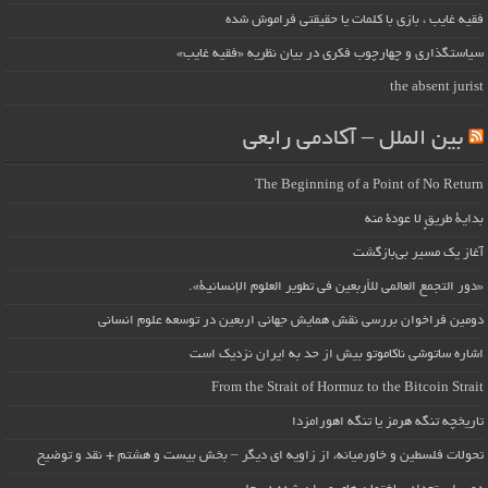
فقیه غایب ، بازی با کلمات یا حقیقتی فراموش شده
سیاستگذاری و چهارچوب فکری در بیان نظریه «فقیه غایب»
the absent jurist
بین الملل – آکادمی رابعی
The Beginning of a Point of No Return
بداية طريقٍ لا عودة منه
آغاز یک مسیر بی‌بازگشت
«دور التجمع العالمي للأربعين في تطوير العلوم الإنسانية».
دومین فراخوان بررسی نقش همایش جهانی اربعین در توسعه علوم انسانی
اشاره ساتوشی ناکاموتو بیش از حد به ایران نزدیک است
From the Strait of Hormuz to the Bitcoin Strait
تاریخچه تنگه هرمز یا تنگه اهورامزدا
تحولات فلسطین و خاورمیانه، از زاویه ای دیگر – بخش بیست و هشتم + نقد و توضیح