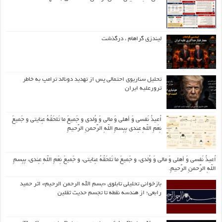
لیندزی گراهام ، درگذشت
تحلیل سناریوی احتمالی پس از تهدید دونالد ترامپ به خاطر
ترورعلیه ایران
اُعیذُ نَفسی وَ أهلی وَ مالی وَ وُلدی و جَمیعَ ما تَلحَقُهُ عِنایتی و جَمیعَ
نِعَمِ اللّهِ عِندی بِبِسمِ اللّهِ الرَّحمنِ الرَّحیمِ
اُعیذُ نَفسی وَ أهلی وَ مالی وَ وُلدی، و جَمیعَ ما تَلحَقُهُ عِنایتی، و جَمیعَ نِعَمِ اللّهِ عِندی، بِبِسمِ
اللّهِ الرَّحمنِ الرَّحیمِ.
بازخوانی تحلیلی تابلوی «بسم الله الرحمن الرحیم» اثر حمید
رابعی؛ از هندسه نقطه تا تجسم حدیث ثقلین