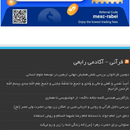
قرآنی – آکادمی رابعی
دومین فراخوان بررسی نقش همایش جهانی اربعین در توسعه علوم انسانی
اُعیذُ نَفسی وَ أهلی وَ مالی وَ وُلدی و جَمیعَ ما تَلحَقُهُ عِنایتی و جَمیعَ نِعَمِ اللّهِ عِندی بِبِسمِ اللّهِ
الرَّحمنِ الرَّحیمِ
بازآفرینی هندسی کلمه جلاله «الله»؛ از خوشنویسی تا معماری
بررسی دلایل قرآنی و روایی و تاریخی مبنی بر امکان زن بودن حضرت ولی عصر (عج)
دعای حرز امام جواد با دستخط امام رضا علیهما السلام و روش استفاده
صلواتی برای حضرت زهرا (س) که زندگی شما را زیر و رو می‌کند