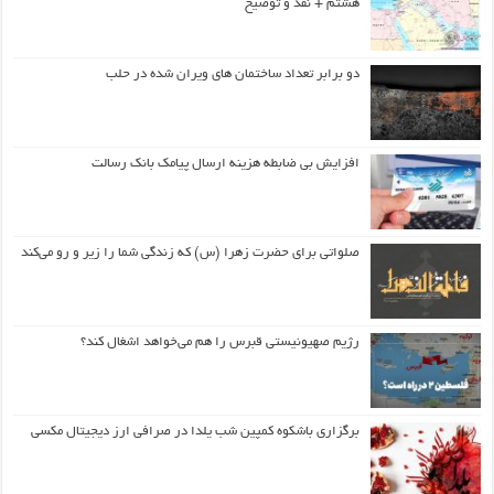
هشتم + نقد و توضیح
دو برابر تعداد ساختمان های ویران شده در حلب
افزایش بی ضابطه هزینه ارسال پیامک بانک رسالت
صلواتی برای حضرت زهرا (س) که زندگی شما را زیر و رو می‌کند
رژیم صهیونیستی قبرس را هم می‌خواهد اشغال کند؟
برگزاری باشکوه کمپین شب یلدا در صرافی ارز دیجیتال مکسی