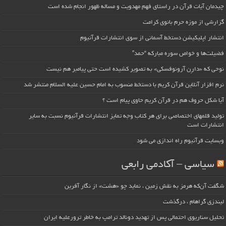
چیدمان آیات قرآن در راستای فهم مهدویت و مساله ظهور انجام شده است
گزارشی از موزه حرم بانوی کرامت
انتشار اپلیکیشن دستخط آسمانی از سوی انتشارات قرآنیوم
فضیلت‌ها و خواص سوره مبارکه “حمد”
نوحی که «دارِن آرونوفسکی» به تصویر کشیده است حتی پیامبر هم نیست
نرم افزار آنلاین قرآن کریم با دستخط منسوب به امام حسین علیه السلام منتشر شد
آیا شکل حروف هم در قرآن کریم حاوی پیام است ؟
تولید قلمهای اختصاصی برای هر کتاب وجه تمایز انتشارات قرآنیوم نسبت به سایر
انتشارات است
وبسایت قرآنیوم راه اندازی می شود
سیاسی – آکادمی رابعی
شگفت آن‌که هرمز به نقش زمین ، نماید چو «هشت» از نگار آفرین
لیندزی گراهام ، درگذشت
تحلیل سناریوی احتمالی پس از تهدید دونالد ترامپ به خاطر ترورعلیه ایران