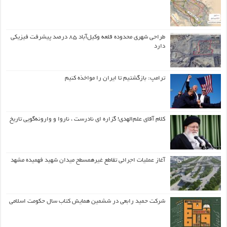
طراحی شهری محدوده قلعه وکیل‌آباد ۸۵ درصد پیشرفت فیزیکی
دارد
ترامپ: بازگشتیم تا ایران را مواخذه کنیم
کلام آقای علم‌الهدی! گزاره ای نادرست ، ناروا و وارونه‌گویی تاریخ
آغاز عملیات اجرائی تقاطع غیرهمسطح میدان شهید فهمیده مشهد
شرکت حمید رابعی در ششمین همایش کتاب سال حکومت اسلامی