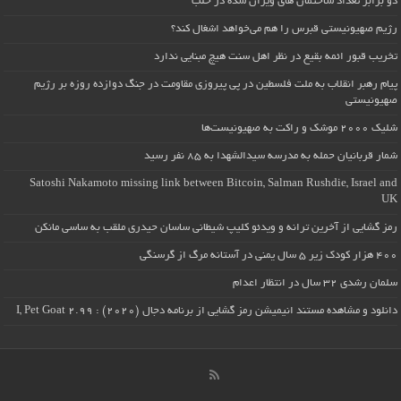
دو برابر تعداد ساختمان های ویران شده در حلب
رژیم صهیونیستی قبرس را هم می‌خواهد اشغال کند؟
تخریب قبور ائمه بقیع در نظر اهل سنت هیچ مبنایی ندارد
پیام رهبر انقلاب به ملت فلسطین در پی پیروزی مقاومت در جنگ دوازده روزه بر رژیم
صهیونیستی
شلیک ۲۰۰۰ موشک و راکت به صهیونیست‌ها
شمار قربانیان حمله به مدرسه سیدالشهدا به ۸۵ نفر رسید
Satoshi Nakamoto missing link between Bitcoin, Salman Rushdie, Israel and
UK
رمز گشایی از آخرین ترانه و ویدئو کلیپ شیطانی ساسان حیدری ملقب به ساسی مانکن
۴۰۰ هزار کودک زیر ۵ سال یمنی در آستانه مرگ از گرسنگی
سلمان رشدی ۳۲ سال در انتظار اعدام
دانلود و مشاهده مستند انیمیشن رمز گشایی از برنامه دجال (۲۰۲۰) : I, Pet Goat 2.99