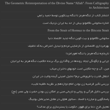
The Geometric Reinterpretation of the Divine Name “Allah”: From Calligraphy
to Architecture
انتشار کتاب از تنگه هرمز تا تنگه بیت‌کوین توسط حمید رابعی
اشاره ساتوشی ناکاموتو بیش از حد به ایران نزدیک است
From the Strait of Hormuz to the Bitcoin Strait
ساتوشی ناکاموتو و بیت کوین تنگه جدید اقتصاد دنیا
بهره‌برداری اقتصادی از نارضایتی مردم و تبدیل اعتراض به کد تخفیف
تاریخچه تنگه هرمز یا تنگه اهورامزدا
چرایی و چگونگی ایجاد روندها در واگذاری برگ برنده حاکمیت تنگه هرمز به ایرانیان
مین ، آب و چه حکایتی است خونبهای دختران میناب
انتقال قدرت یا فروپاشی نرم؟ تحلیل امنیتی آینده ولایت در ایران
بررسی تأثیر فرضیه زن بودن امام دوازدهم بر نظریه «فقیه غایب»
بررسی دلایل قرآنی و روایی و تاریخی مبنی بر امکان زن بودن حضرت ولی عصر (عج)
پاسخگویی و مبارزه با فساد ، سناتور هاولی در مقابل مدیرعامل بوئینگ
تعجیل فرج: دعا برای ظهور، حکومت یا بسترسازی برای عدالت؟