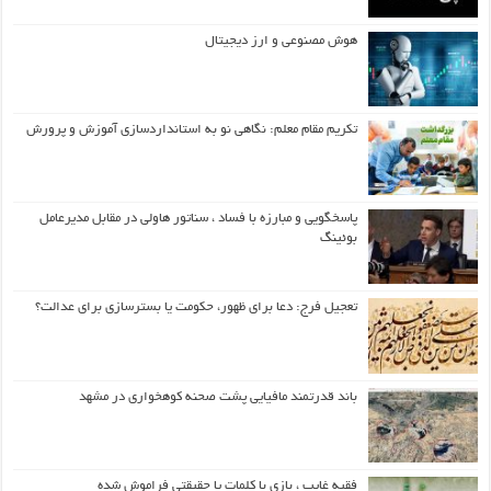
هوش مصنوعی و ارز دیجیتال
تکریم مقام معلم: نگاهی نو به استانداردسازی آموزش و پرورش
پاسخگویی و مبارزه با فساد ، سناتور هاولی در مقابل مدیرعامل
بوئینگ
تعجیل فرج: دعا برای ظهور، حکومت یا بسترسازی برای عدالت؟
باند قدرتمند مافیایی پشت صحنه کوهخواری در مشهد
فقیه غایب ، بازی با کلمات یا حقیقتی فراموش شده