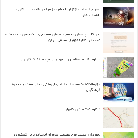
تشریح ارتباط نمازگزار با حضرت زهرا در مقدمات ، ارکان و
تعقیبات نماز
متن کامل پرسش و پاسخ با هوش مصنوعی در خصوص ولایت فقیه
غایب در نظام جمهوری اسلامی ایران
دانلود نقشه منطقه ۱۲ مشهد (الهیه) به تفکیک کاربریها
حق مالکانه یک معلم از دارایی‌های ملکی و مالی صندوق ذخیره
فرهنگیان
دانلود نقشه مترو گلبهار
شهرداری مشهد طرح تفصیلی سه‌راه شاهنامه تا پل کشف‌رود را