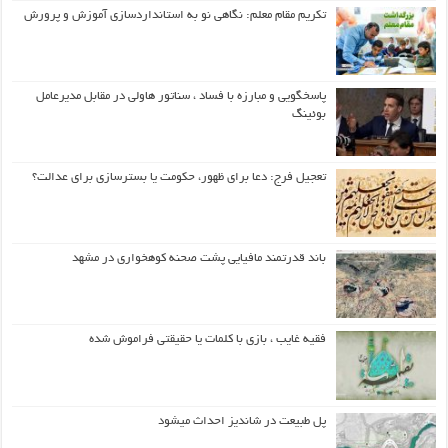
تکریم مقام معلم: نگاهی نو به استانداردسازی آموزش و پرورش
پاسخگویی و مبارزه با فساد ، سناتور هاولی در مقابل مدیرعامل
بوئینگ
تعجیل فرج: دعا برای ظهور، حکومت یا بسترسازی برای عدالت؟
باند قدرتمند مافیایی پشت صحنه کوهخواری در مشهد
فقیه غایب ، بازی با کلمات یا حقیقتی فراموش شده
پل طبیعت در شاندیز احداث میشود