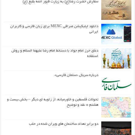
سفارش حضرت رضا(ع) به زیارت قبور ائمه بقیع (ع)
دانلود اپلیکیشن صرافی MEXC برای زبان فارسی و کاربران
ایرانی
دعای حرز امام جواد با دستخط امام رضا علیهما السلام و روش
استفاده
درباره سریال «سلمان فارسی»
تحولات فلسطین و خاورمیانه، از زاویه ای دیگر – بخش بیست و
هشتم + نقد و توضیح
دو برابر تعداد ساختمان های ویران شده در حلب