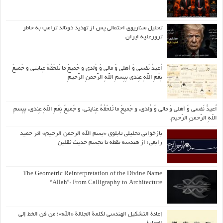
تحلیل سناریوی احتمالی پس از تهدید دونالد ترامپ به خاطر
ترورعلیه ایران
اُعیذُ نَفسی وَ أهلی وَ مالی وَ وُلدی و جَمیعَ ما تَلحَقُهُ عِنایتی و جَمیعَ
نِعَمِ اللّهِ عِندی بِبِسمِ اللّهِ الرَّحمنِ الرَّحیمِ
اُعیذُ نَفسی وَ أهلی وَ مالی وَ وُلدی، و جَمیعَ ما تَلحَقُهُ عِنایتی، و جَمیعَ نِعَمِ اللّهِ عِندی، بِبِسمِ
اللّهِ الرَّحمنِ الرَّحیمِ.
بازخوانی تحلیلی تابلوی «بسم الله الرحمن الرحیم» اثر حمید
رابعی؛ از هندسه نقطه تا تجسم حدیث ثقلین
The Geometric Reinterpretation of the Divine Name
“Allah”: From Calligraphy to Architecture
إعادة التشكيل الهندسي لكلمة الجلالة «الله»؛ من فن الخط إلى