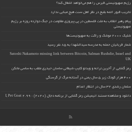
رژیم صهیونیستی قبرس را هم می‌خواهد اشغال کند؟
تخریب قبور ائمه بقیع در نظر اهل سنت هیچ مبنایی ندارد
پیام رهبر انقلاب به ملت فلسطین در پی پیروزی مقاومت در جنگ دوازده روزه بر رژیم
صهیونیستی
شلیک ۲۰۰۰ موشک و راکت به صهیونیست‌ها
شمار قربانیان حمله به مدرسه سیدالشهدا به ۸۵ نفر رسید
Satoshi Nakamoto missing link between Bitcoin, Salman Rushdie, Israel and
UK
رمز گشایی از آخرین ترانه و ویدئو کلیپ شیطانی ساسان حیدری ملقب به ساسی مانکن
۴۰۰ هزار کودک زیر ۵ سال یمنی در آستانه مرگ از گرسنگی
سلمان رشدی ۳۲ سال در انتظار اعدام
دانلود و مشاهده مستند انیمیشن رمز گشایی از برنامه دجال (۲۰۲۰) : I, Pet Goat 2.99