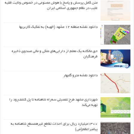
متن کامل پرسش و پاسخ با هوش مصنوعی در خصوص ولایت فقیه
غایب در نظام جمهوری اسلامی ایران
دانلود نقشه منطقه ۱۲ مشهد (الهیه) به تفکیک کاربریها
حق مالکانه یک معلم از دارایی‌های ملکی و مالی صندوق ذخیره
فرهنگیان
دانلود نقشه مترو گلبهار
شهرداری مشهد طرح تفصیلی سه‌راه شاهنامه تا پل کشف‌رود را
تهیه می‌کند
۱۳۰۰میلیارد ریال برای احداث تقاطع غیرهمسطح شاهنامه به
پیامبراعظم(ص)