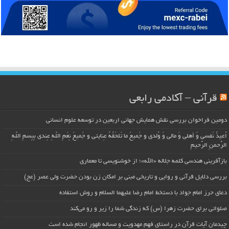
قرآنی – آکادمی رابعی
دومین فراخوان بررسی نقش همایش جهانی اربعین در توسعه علوم انسانی
اُعیذُ نَفسی وَ أهلی وَ مالی وَ وُلدی و جَمیعَ ما تَلحَقُهُ عِنایتی و جَمیعَ نِعَمِ اللّهِ عِندی بِبِسمِ اللّهِ
الرَّحمنِ الرَّحیمِ
بازآفرینی هندسی کلمه جلاله «الله»؛ از خوشنویسی تا معماری
بررسی دلایل قرآنی و روایی و تاریخی مبنی بر امکان زن بودن حضرت ولی عصر (عج)
دعای حرز امام جواد با دستخط امام رضا علیهما السلام و روش استفاده
صلواتی برای حضرت زهرا (س) که زندگی شما را زیر و رو می‌کند
چیدمان آیات قرآن در راستای فهم مهدویت و مساله ظهور انجام شده است