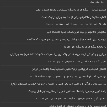
to Architecture
انتشار کتاب از تنگه هرمز تا تنگه بیت‌کوین توسط حمید رابعی
اشاره ساتوشی ناکاموتو بیش از حد به ایران نزدیک است
From the Strait of Hormuz to the Bitcoin Strait
ساتوشی ناکاموتو و بیت کوین تنگه جدید اقتصاد دنیا
بهره‌برداری اقتصادی از نارضایتی مردم و تبدیل اعتراض به کد تخفیف
تاریخچه تنگه هرمز یا تنگه اهورامزدا
چرایی و چگونگی ایجاد روندها در واگذاری برگ برنده حاکمیت تنگه هرمز به ایرانیان
مین ، آب و چه حکایتی است خونبهای دختران میناب
انتقال قدرت یا فروپاشی نرم؟ تحلیل امنیتی آینده ولایت در ایران
بررسی تأثیر فرضیه زن بودن امام دوازدهم بر نظریه «فقیه غایب»
بررسی دلایل قرآنی و روایی و تاریخی مبنی بر امکان زن بودن حضرت ولی عصر (عج)
پاسخگویی و مبارزه با فساد ، سناتور هاولی در مقابل مدیرعامل بوئینگ
تعجیل فرج: دعا برای ظهور، حکومت یا بسترسازی برای عدالت؟
فقیه غایب ، بازی با کلمات یا حقیقتی فراموش شده