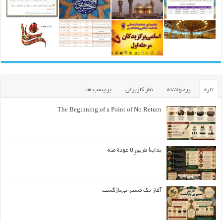
تازه
پرخواننده
نظر کاربران
برچسب ها
The Beginning of a Point of No Return
بداية طريقٍ لا عودة منه
آغاز یک مسیر بی‌بازگشت