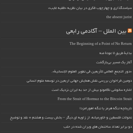
سیاستگذاری و چهارچوب فکری در بیان نظریه «فقیه غایب»
the absent jurist
بین الملل – آکادمی رابعی
The Beginning of a Point of No Return
بداية طريقٍ لا عودة منه
آغاز یک مسیر بی‌بازگشت
«دور التجمع العالمي للأربعين في تطوير العلوم الإنسانية».
دومین فراخوان بررسی نقش همایش جهانی اربعین در توسعه علوم انسانی
اشاره ساتوشی ناکاموتو بیش از حد به ایران نزدیک است
From the Strait of Hormuz to the Bitcoin Strait
تاریخچه تنگه هرمز یا تنگه اهورامزدا
تحولات فلسطین و خاورمیانه، از زاویه ای دیگر – بخش بیست و هشتم + نقد و توضیح
دو برابر تعداد ساختمان های ویران شده در حلب