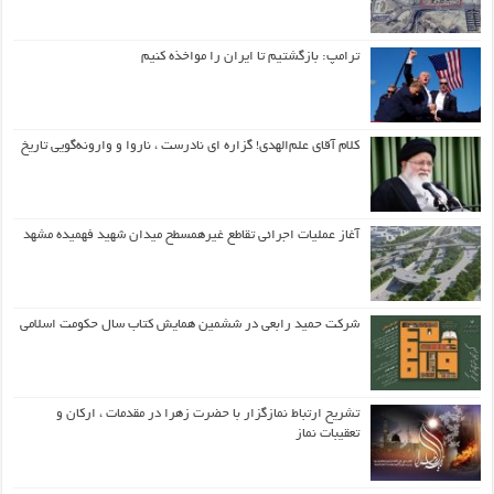
ترامپ: بازگشتیم تا ایران را مواخذه کنیم
کلام آقای علم‌الهدی! گزاره ای نادرست ، ناروا و وارونه‌گویی تاریخ
آغاز عملیات اجرائی تقاطع غیرهمسطح میدان شهید فهمیده مشهد
شرکت حمید رابعی در ششمین همایش کتاب سال حکومت اسلامی
تشریح ارتباط نمازگزار با حضرت زهرا در مقدمات ، ارکان و
تعقیبات نماز