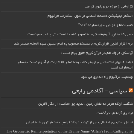
گزارشی از موزه حرم بانوی کرامت
انتشار اپلیکیشن دستخط آسمانی از سوی انتشارات قرآنیوم
فضیلت‌ها و خواص سوره مبارکه “حمد”
نوحی که «دارِن آرونوفسکی» به تصویر کشیده است حتی پیامبر هم نیست
نرم افزار آنلاین قرآن کریم با دستخط منسوب به امام حسین علیه السلام منتشر شد
آیا شکل حروف هم در قرآن کریم حاوی پیام است ؟
تولید قلمهای اختصاصی برای هر کتاب وجه تمایز انتشارات قرآنیوم نسبت به سایر
انتشارات است
وبسایت قرآنیوم راه اندازی می شود
سیاسی – آکادمی رابعی
شگفت آن‌که هرمز به نقش زمین ، نماید چو «هشت» از نگار آفرین
لیندزی گراهام ، درگذشت
تحلیل سناریوی احتمالی پس از تهدید دونالد ترامپ به خاطر ترورعلیه ایران
The Geometric Reinterpretation of the Divine Name “Allah”: From Calligraphy