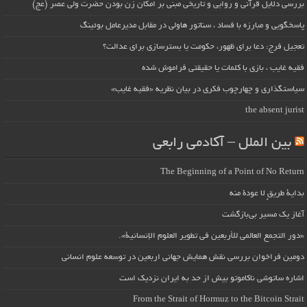
بررسی دلایل قرآنی و روایی و تاریخی مبنی بر امکان زن بودن حضرت ولی عصر (عج)
پاسخگویی و مبارزه با فساد ، سناتور هاولی در مقابل مدیرعامل بوئینگ
تعجیل فرج: دعا برای ظهور، حکومت یا بسترسازی برای عدالت؟
فقیه غایب ، بازی با کلمات یا حقیقتی فراموش شده
سیاستگذاری و چهارچوب فکری در بیان نظریه «فقیه غایب»
the absent jurist
بین الملل – آکادمی رابعی
The Beginning of a Point of No Return
بداية طريقٍ لا عودة منه
آغاز یک مسیر بی‌بازگشت
«دور التجمع العالمي للأربعين في تطوير العلوم الإنسانية».
دومین فراخوان بررسی نقش همایش جهانی اربعین در توسعه علوم انسانی
اشاره ساتوشی ناکاموتو بیش از حد به ایران نزدیک است
From the Strait of Hormuz to the Bitcoin Strait