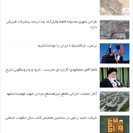
طراحی شهری محدوده قلعه وکیل‌آباد ۸۵ درصد پیشرفت فیزیکی
دارد
ترامپ: بازگشتیم تا ایران را مواخذه کنیم
کلام آقای علم‌الهدی! گزاره ای نادرست ، ناروا و وارونه‌گویی تاریخ
آغاز عملیات اجرائی تقاطع غیرهمسطح میدان شهید فهمیده مشهد
شرکت حمید رابعی در ششمین همایش کتاب سال حکومت اسلامی