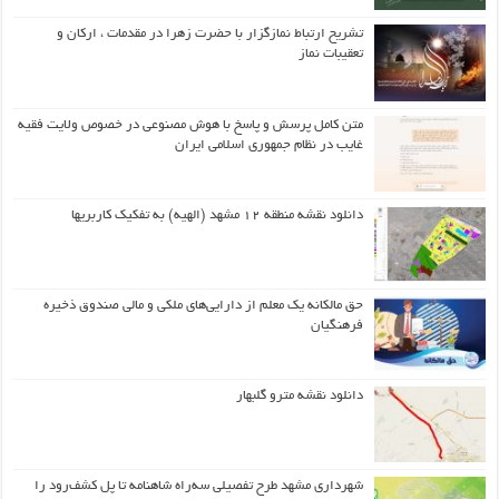
تشریح ارتباط نمازگزار با حضرت زهرا در مقدمات ، ارکان و
تعقیبات نماز
متن کامل پرسش و پاسخ با هوش مصنوعی در خصوص ولایت فقیه
غایب در نظام جمهوری اسلامی ایران
دانلود نقشه منطقه ۱۲ مشهد (الهیه) به تفکیک کاربریها
حق مالکانه یک معلم از دارایی‌های ملکی و مالی صندوق ذخیره
فرهنگیان
دانلود نقشه مترو گلبهار
شهرداری مشهد طرح تفصیلی سه‌راه شاهنامه تا پل کشف‌رود را