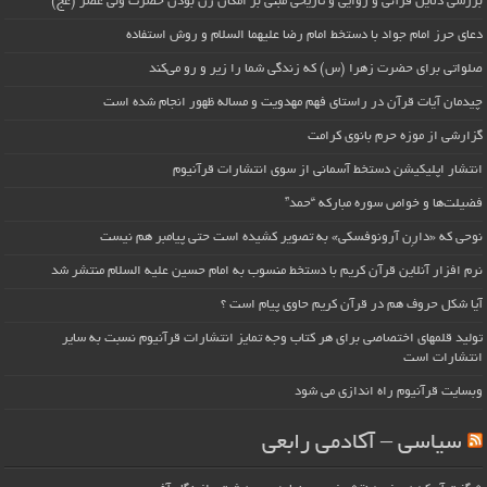
بررسی دلایل قرآنی و روایی و تاریخی مبنی بر امکان زن بودن حضرت ولی عصر (عج)
دعای حرز امام جواد با دستخط امام رضا علیهما السلام و روش استفاده
صلواتی برای حضرت زهرا (س) که زندگی شما را زیر و رو می‌کند
چیدمان آیات قرآن در راستای فهم مهدویت و مساله ظهور انجام شده است
گزارشی از موزه حرم بانوی کرامت
انتشار اپلیکیشن دستخط آسمانی از سوی انتشارات قرآنیوم
فضیلت‌ها و خواص سوره مبارکه “حمد”
نوحی که «دارِن آرونوفسکی» به تصویر کشیده است حتی پیامبر هم نیست
نرم افزار آنلاین قرآن کریم با دستخط منسوب به امام حسین علیه السلام منتشر شد
آیا شکل حروف هم در قرآن کریم حاوی پیام است ؟
تولید قلمهای اختصاصی برای هر کتاب وجه تمایز انتشارات قرآنیوم نسبت به سایر
انتشارات است
وبسایت قرآنیوم راه اندازی می شود
سیاسی – آکادمی رابعی