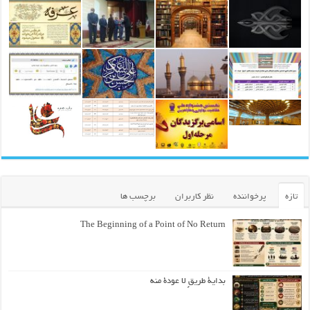
تازه
پرخواننده
نظر کاربران
برچسب ها
The Beginning of a Point of No Return
بداية طريقٍ لا عودة منه