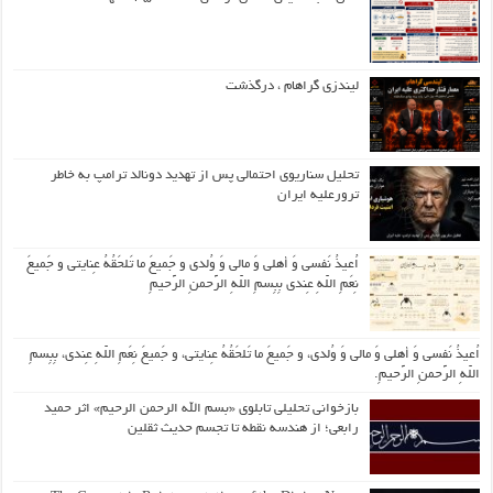
لیندزی گراهام ، درگذشت
تحلیل سناریوی احتمالی پس از تهدید دونالد ترامپ به خاطر
ترورعلیه ایران
اُعیذُ نَفسی وَ أهلی وَ مالی وَ وُلدی و جَمیعَ ما تَلحَقُهُ عِنایتی و جَمیعَ
نِعَمِ اللّهِ عِندی بِبِسمِ اللّهِ الرَّحمنِ الرَّحیمِ
اُعیذُ نَفسی وَ أهلی وَ مالی وَ وُلدی، و جَمیعَ ما تَلحَقُهُ عِنایتی، و جَمیعَ نِعَمِ اللّهِ عِندی، بِبِسمِ
اللّهِ الرَّحمنِ الرَّحیمِ.
بازخوانی تحلیلی تابلوی «بسم الله الرحمن الرحیم» اثر حمید
رابعی؛ از هندسه نقطه تا تجسم حدیث ثقلین