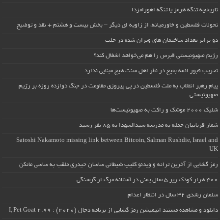
تاریخچه تنگه هرمز یا تنگه اهورامزدا
تحولات فلسطین و خاورمیانه، از زاویه ای دیگر – بخش بیست و هشتم + نقد و توضیح
دو برابر تعداد ساختمان های ویران شده در حلب
رژیم صهیونیستی قبرس را هم می‌خواهد اشغال کند؟
تخریب قبور ائمه بقیع در نظر اهل سنت هیچ مبنایی ندارد
پیام رهبر انقلاب به ملت فلسطین در پی پیروزی مقاومت در جنگ دوازده روزه بر رژیم
صهیونیستی
شلیک ۲۰۰۰ موشک و راکت به صهیونیست‌ها
شمار قربانیان حمله به مدرسه سیدالشهدا به ۸۵ نفر رسید
Satoshi Nakamoto missing link between Bitcoin, Salman Rushdie, Israel and
UK
رمز گشایی از آخرین ترانه و ویدئو کلیپ شیطانی ساسان حیدری ملقب به ساسی مانکن
۴۰۰ هزار کودک زیر ۵ سال یمنی در آستانه مرگ از گرسنگی
سلمان رشدی ۳۲ سال در انتظار اعدام
دانلود و مشاهده مستند انیمیشن رمز گشایی از برنامه دجال (۲۰۲۰) : I, Pet Goat 2.99