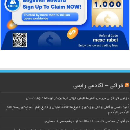
قرآنی – آکادمی رابعی
دومین فراخوان بررسی نقش همایش جهانی اربعین در توسعه علوم انسانی
اُعیذُ نَفسی وَ أهلی وَ مالی وَ وُلدی و جَمیعَ ما تَلحَقُهُ عِنایتی و جَمیعَ نِعَمِ اللّهِ عِندی بِبِسمِ اللّهِ
الرَّحمنِ الرَّحیمِ
بازآفرینی هندسی کلمه جلاله «الله»؛ از خوشنویسی تا معماری