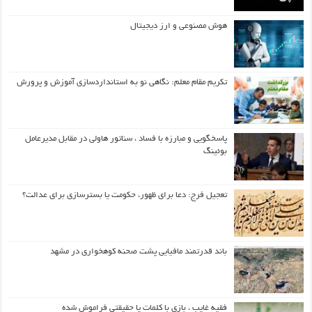
هوش مصنوعی و ارز دیجیتال
تکریم مقام معلم: نگاهی نو به استانداردسازی آموزش و پرورش
پاسخگویی و مبارزه با فساد ، سناتور هاولی در مقابل مدیرعامل
بوئینگ
تعجیل فرج: دعا برای ظهور، حکومت یا بسترسازی برای عدالت؟
باند قدرتمند مافیایی پشت صحنه کوهخواری در مشهد
فقیه غایب ، بازی با کلمات یا حقیقتی فراموش شده