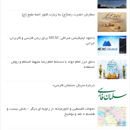
سفارش حضرت رضا(ع) به زیارت قبور ائمه بقیع (ع)
دانلود اپلیکیشن صرافی MEXC برای زبان فارسی و کاربران
ایرانی
دعای حرز امام جواد با دستخط امام رضا علیهما السلام و روش
استفاده
درباره سریال «سلمان فارسی»
تحولات فلسطین و خاورمیانه، از زاویه ای دیگر – بخش بیست و
هشتم + نقد و توضیح