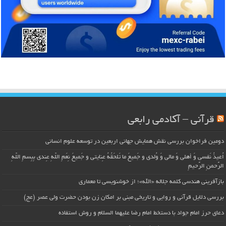
قرآنی – آکادمی رابعی
دومین فراخوان بررسی نقش همایش جهانی اربعین در توسعه علوم انسانی
اُعیذُ نَفسی وَ أهلی وَ مالی وَ وُلدی و جَمیعَ ما تَلحَقُهُ عِنایتی و جَمیعَ نِعَمِ اللّهِ عِندی بِبِسمِ اللّهِ
الرَّحمنِ الرَّحیمِ
بازآفرینی هندسی کلمه جلاله «الله»؛ از خوشنویسی تا معماری
بررسی دلایل قرآنی و روایی و تاریخی مبنی بر امکان زن بودن حضرت ولی عصر (عج)
دعای حرز امام جواد با دستخط امام رضا علیهما السلام و روش استفاده