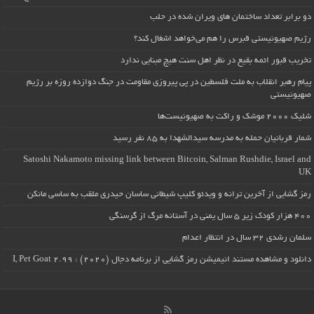
دو برابر تعداد ساختمان های ویران شده در حلب
رژیم صهیونیستی قبرس را هم می‌خواهد اشغال کند؟
تخریب قبور ائمه بقیع در نظر اهل سنت هیچ مبنایی ندارد
پیام رهبر انقلاب به ملت فلسطین در پی پیروزی مقاومت در جنگ دوازده روزه بر رژیم
صهیونیستی
شلیک ۲۰۰۰ موشک و راکت به صهیونیست‌ها
شمار قربانیان حمله به مدرسه سیدالشهدا به ۸۵ نفر رسید
Satoshi Nakamoto missing link between Bitcoin, Salman Rushdie, Israel and
UK
رمز گشایی از آخرین ترانه و ویدئو کلیپ شیطانی ساسان حیدری ملقب به ساسی مانکن
۴۰۰ هزار کودک زیر ۵ سال یمنی در آستانه مرگ از گرسنگی
سلمان رشدی ۳۲ سال در انتظار اعدام
دانلود و مشاهده مستند انیمیشن رمز گشایی از برنامه دجال (۲۰۲۰) : I, Pet Goat 2.99