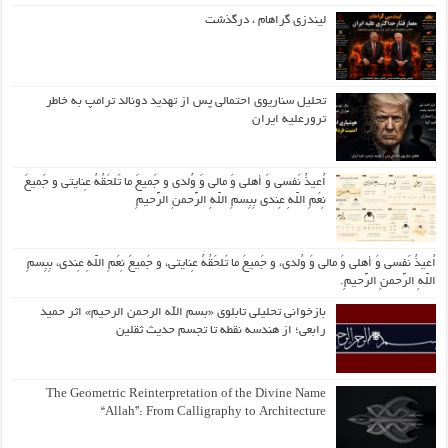
لیندزی گراهام ، درگذشت
تحلیل سناریوی احتمالی پس از تهدید دونالد ترامپ به خاطر
ترورعلیه ایران
اُعیذُ نَفسی وَ أهلی وَ مالی وَ وُلدی و جَمیعَ ما تَلحَقُهُ عِنایتی و جَمیعَ
نِعَمِ اللّهِ عِندی بِبِسمِ اللّهِ الرَّحمنِ الرَّحیمِ
اُعیذُ نَفسی وَ أهلی وَ مالی وَ وُلدی، و جَمیعَ ما تَلحَقُهُ عِنایتی، و جَمیعَ نِعَمِ اللّهِ عِندی، بِبِسمِ
اللّهِ الرَّحمنِ الرَّحیمِ.
بازخوانی تحلیلی تابلوی «بسم الله الرحمن الرحیم» اثر حمید
رابعی؛ از هندسه نقطه تا تجسم حدیث ثقلین
The Geometric Reinterpretation of the Divine Name
“Allah”: From Calligraphy to Architecture