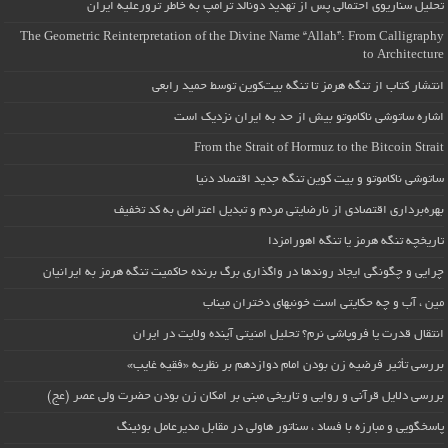
تحلیل سناریوی احتمالی پس از تهدید دونالد ترامپ به خاطر ترورعلیه ایران
The Geometric Reinterpretation of the Divine Name “Allah”: From Calligraphy
to Architecture
انتشار کتاب از تنگه هرمز تا تنگه بیت‌کوین توسط حمید رابعی
اشاره ساتوشی ناکاموتو بیش از حد به ایران نزدیک است
From the Strait of Hormuz to the Bitcoin Strait
ساتوشی ناکاموتو و بیت کوین تنگه جدید اقتصاد دنیا
بهره‌برداری اقتصادی از نارضایتی مردم و تبدیل اعتراض به کد تخفیف
تاریخچه تنگه هرمز یا تنگه اهورامزدا
چرایی و چگونگی ایجاد روندها در واگذاری برگ برنده حاکمیت تنگه هرمز به ایرانیان
مین ، آب و چه حکایتی است خونبهای دختران میناب
انتقال قدرت یا فروپاشی نرم؟ تحلیل امنیتی آینده ولایت در ایران
بررسی تأثیر فرضیه زن بودن امام دوازدهم بر نظریه «فقیه غایب»
بررسی دلایل قرآنی و روایی و تاریخی مبنی بر امکان زن بودن حضرت ولی عصر (عج)
پاسخگویی و مبارزه با فساد ، سناتور هاولی در مقابل مدیرعامل بوئینگ