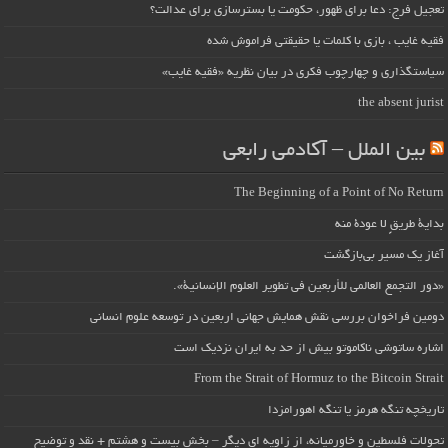
تعجیل فرج: دعا برای ظهور، حکومت یا بسترسازی برای عدالت؟
فقیه غایب ، بازی با کلمات یا حقیقتی فراموش شده
سیاستگذاری و چهارچوب فکری در بیان نظریه «فقیه غایب»
the absent jurist
بین الملل – آکادمی رابعی
The Beginning of a Point of No Return
بداية طريقٍ لا عودة منه
آغاز یک مسیر بی‌بازگشت
«دور التجمع العالمي للأربعين في تطوير العلوم الإنسانية».
دومین فراخوان بررسی نقش همایش جهانی اربعین در توسعه علوم انسانی
اشاره ساتوشی ناکاموتو بیش از حد به ایران نزدیک است
From the Strait of Hormuz to the Bitcoin Strait
تاریخچه تنگه هرمز یا تنگه اهورامزدا
تحولات فلسطین و خاورمیانه، از زاویه ای دیگر – بخش بیست و هشتم + نقد و توضیح