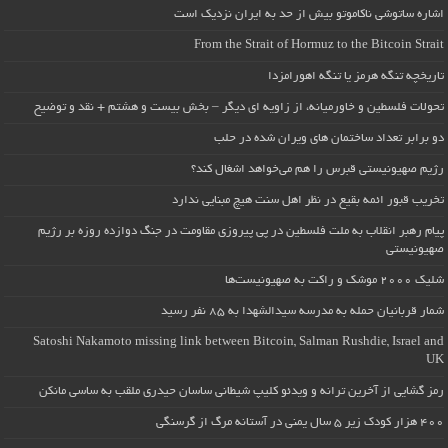
اشاره ساتوشی ناکاموتو بیش از حد به ایران نزدیک است
From the Strait of Hormuz to the Bitcoin Strait
تاریخچه تنگه هرمز یا تنگه اهورامزدا
تحولات فلسطین و خاورمیانه، از زاویه ای دیگر – بخش بیست و هشتم + نقد و توضیح
دو برابر تعداد ساختمان های ویران شده در حلب
رژیم صهیونیستی قبرس را هم می‌خواهد اشغال کند؟
تخریب قبور ائمه بقیع در نظر اهل سنت هیچ مبنایی ندارد
پیام رهبر انقلاب به ملت فلسطین در پی پیروزی مقاومت در جنگ دوازده روزه بر رژیم
صهیونیستی
شلیک ۲۰۰۰ موشک و راکت به صهیونیست‌ها
شمار قربانیان حمله به مدرسه سیدالشهدا به ۸۵ نفر رسید
Satoshi Nakamoto missing link between Bitcoin, Salman Rushdie, Israel and
UK
رمز گشایی از آخرین ترانه و ویدئو کلیپ شیطانی ساسان حیدری ملقب به ساسی مانکن
۴۰۰ هزار کودک زیر ۵ سال یمنی در آستانه مرگ از گرسنگی