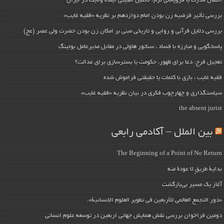
انتقال قدرت یا فروپاشی نرم؟ تحلیل امنیتی آینده ولایت در ایران
بررسی تأثیر فرضیه زن بودن امام دوازدهم بر نظریه «فقیه غایب»
بررسی دلایل قرآنی و روایی و تاریخی مبنی بر امکان زن بودن حضرت ولی عصر (عج)
پاسخگویی و مبارزه با فساد ، سناتور هاولی در مقابل مدیرعامل بوئینگ
تعجیل فرج: دعا برای ظهور، حکومت یا بسترسازی برای عدالت؟
فقیه غایب ، بازی با کلمات یا حقیقتی فراموش شده
سیاستگذاری و چهارچوب فکری در بیان نظریه «فقیه غایب»
the absent jurist
بین الملل – آکادمی رابعی
The Beginning of a Point of No Return
بداية طريقٍ لا عودة منه
آغاز یک مسیر بی‌بازگشت
«دور التجمع العالمي للأربعين في تطوير العلوم الإنسانية».
دومین فراخوان بررسی نقش همایش جهانی اربعین در توسعه علوم انسانی