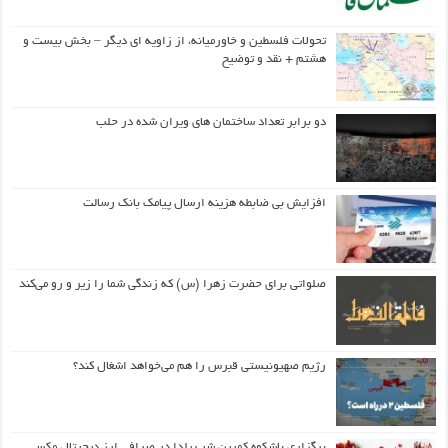
تحولات فلسطین و خاورمیانه، از زاویه ای دیگر – بخش بیست و
هشتم + نقد و توضیح
دو برابر تعداد ساختمان های ویران شده در حلب
افزایش بی ضابطه هزینه ارسال پیامک بانک رسالت
صلواتی برای حضرت زهرا (س) که زندگی شما را زیر و رو می‌کند
رژیم صهیونیستی قبرس را هم می‌خواهد اشغال کند؟
برگزاری باشکوه کمپین شب یلدا در صرافی ارز دیجیتال مکسی