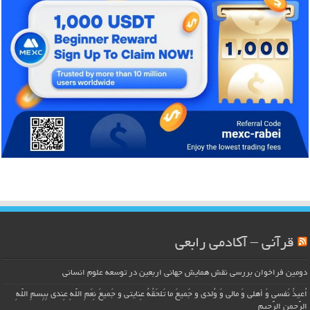
قرآنی – آکادمی رابعی
دومین فراخوان بررسی نقش همایش جهانی اربعین در توسعه علوم انسانی
اُعیذُ نَفسی وَ أهلی وَ مالی وَ وُلدی و جَمیعَ ما تَلحَقُهُ عِنایتی و جَمیعَ نِعَمِ اللّهِ عِندی بِبِسمِ اللّهِ
الرَّحمنِ الرَّحیمِ