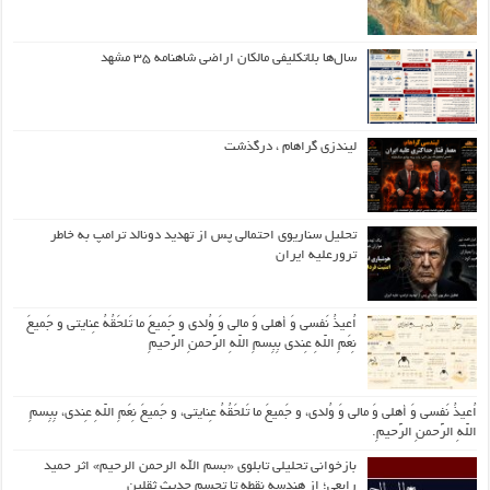
سال‌ها بلاتکلیفی مالکان اراضی شاهنامه ۳۵ مشهد
لیندزی گراهام ، درگذشت
تحلیل سناریوی احتمالی پس از تهدید دونالد ترامپ به خاطر
ترورعلیه ایران
اُعیذُ نَفسی وَ أهلی وَ مالی وَ وُلدی و جَمیعَ ما تَلحَقُهُ عِنایتی و جَمیعَ
نِعَمِ اللّهِ عِندی بِبِسمِ اللّهِ الرَّحمنِ الرَّحیمِ
اُعیذُ نَفسی وَ أهلی وَ مالی وَ وُلدی، و جَمیعَ ما تَلحَقُهُ عِنایتی، و جَمیعَ نِعَمِ اللّهِ عِندی، بِبِسمِ
اللّهِ الرَّحمنِ الرَّحیمِ.
بازخوانی تحلیلی تابلوی «بسم الله الرحمن الرحیم» اثر حمید
رابعی؛ از هندسه نقطه تا تجسم حدیث ثقلین