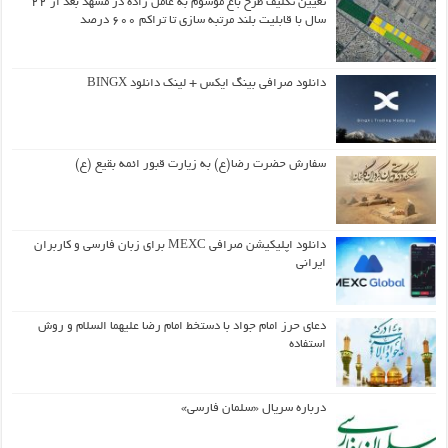
تعیین تکلیف طرح باغ موسوم به عامل زاده در مشهد بعد از ۲۲
سال با قابلیت بلند مرتبه سازی تا تراکم ۶۰۰ درصد
دانلود صرافی بینگ ایکس + لینک دانلود BINGX
سفارش حضرت رضا(ع) به زیارت قبور ائمه بقیع (ع)
دانلود اپلیکیشن صرافی MEXC برای زبان فارسی و کاربران
ایرانی
دعای حرز امام جواد با دستخط امام رضا علیهما السلام و روش
استفاده
درباره سریال «سلمان فارسی»