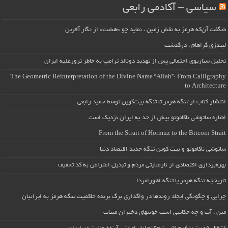
سیاسی – آکادمی رابعی
شگفت آن‌که هرمز به نقش زمین ، نماید چو «هشت» از نگار آفرین
لیندزی گراهام ، درگذشت
تحلیل سناریوی احتمالی پس از تهدید دونالد ترامپ به خاطر ترورعلیه ایران
The Geometric Reinterpretation of the Divine Name “Allah”: From Calligraphy
to Architecture
انتشار کتاب از تنگه هرمز تا تنگه بیت‌کوین توسط حمید رابعی
اشاره ساتوشی ناکاموتو بیش از حد به ایران نزدیک است
From the Strait of Hormuz to the Bitcoin Strait
ساتوشی ناکاموتو و بیت کوین تنگه جدید اقتصاد دنیا
بهره‌برداری اقتصادی از نارضایتی مردم و تبدیل اعتراض به کد تخفیف
تاریخچه تنگه هرمز یا تنگه اهورامزدا
چرایی و چگونگی ایجاد روندها در واگذاری برگ برنده حاکمیت تنگه هرمز به ایرانیان
مین ، آب و چه حکایتی است خونبهای دختران میناب