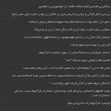
بازآفرینی هندسی کلمه جلاله «الله»؛ از خوشنویسی تا معماری
بررسی دلایل قرآنی و روایی و تاریخی مبنی بر امکان زن بودن حضرت ولی عصر (عج)
دعای حرز امام جواد با دستخط امام رضا علیهما السلام و روش استفاده
صلواتی برای حضرت زهرا (س) که زندگی شما را زیر و رو می‌کند
چیدمان آیات قرآن در راستای فهم مهدویت و مساله ظهور انجام شده است
گزارشی از موزه حرم بانوی کرامت
انتشار اپلیکیشن دستخط آسمانی از سوی انتشارات قرآنیوم
فضیلت‌ها و خواص سوره مبارکه “حمد”
نوحی که «دارِن آرونوفسکی» به تصویر کشیده است حتی پیامبر هم نیست
نرم افزار آنلاین قرآن کریم با دستخط منسوب به امام حسین علیه السلام منتشر شد
آیا شکل حروف هم در قرآن کریم حاوی پیام است ؟
تولید قلمهای اختصاصی برای هر کتاب وجه تمایز انتشارات قرآنیوم نسبت به سایر
انتشارات است
وبسایت قرآنیوم راه اندازی می شود