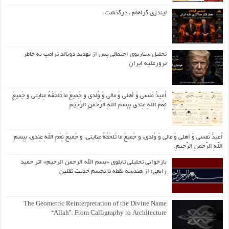
لیندزی گراهام ، درگذشت
تحلیل سناریوی احتمالی پس از تهدید دونالد ترامپ به خاطر
ترورعلیه ایران
اُعیذُ نَفسی وَ أهلی وَ مالی وَ وُلدی و جَمیعَ ما تَلحَقُهُ عِنایتی و جَمیعَ
نِعَمِ اللّهِ عِندی بِبِسمِ اللّهِ الرَّحمنِ الرَّحیمِ
اُعیذُ نَفسی وَ أهلی وَ مالی وَ وُلدی، و جَمیعَ ما تَلحَقُهُ عِنایتی، و جَمیعَ نِعَمِ اللّهِ عِندی، بِبِسمِ
اللّهِ الرَّحمنِ الرَّحیمِ.
بازخوانی تحلیلی تابلوی «بسم الله الرحمن الرحیم» اثر حمید
رابعی؛ از هندسه نقطه تا تجسم حدیث ثقلین
The Geometric Reinterpretation of the Divine Name
“Allah”: From Calligraphy to Architecture