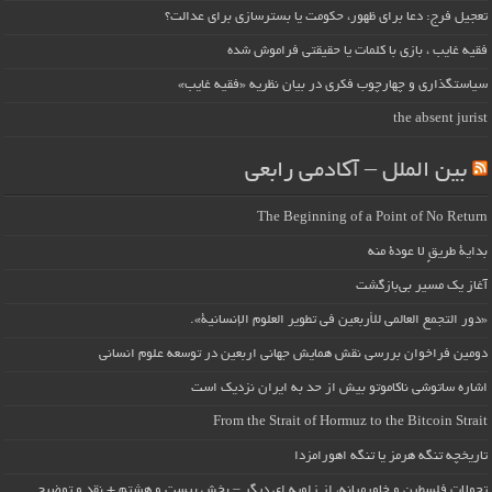
تعجیل فرج: دعا برای ظهور، حکومت یا بسترسازی برای عدالت؟
فقیه غایب ، بازی با کلمات یا حقیقتی فراموش شده
سیاستگذاری و چهارچوب فکری در بیان نظریه «فقیه غایب»
the absent jurist
بین الملل – آکادمی رابعی
The Beginning of a Point of No Return
بداية طريقٍ لا عودة منه
آغاز یک مسیر بی‌بازگشت
«دور التجمع العالمي للأربعين في تطوير العلوم الإنسانية».
دومین فراخوان بررسی نقش همایش جهانی اربعین در توسعه علوم انسانی
اشاره ساتوشی ناکاموتو بیش از حد به ایران نزدیک است
From the Strait of Hormuz to the Bitcoin Strait
تاریخچه تنگه هرمز یا تنگه اهورامزدا
تحولات فلسطین و خاورمیانه، از زاویه ای دیگر – بخش بیست و هشتم + نقد و توضیح