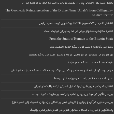
تحلیل سناریوی احتمالی پس از تهدید دونالد ترامپ به خاطر ترورعلیه ایران
The Geometric Reinterpretation of the Divine Name “Allah”: From Calligraphy
to Architecture
انتشار کتاب از تنگه هرمز تا تنگه بیت‌کوین توسط حمید رابعی
اشاره ساتوشی ناکاموتو بیش از حد به ایران نزدیک است
From the Strait of Hormuz to the Bitcoin Strait
ساتوشی ناکاموتو و بیت کوین تنگه جدید اقتصاد دنیا
بهره‌برداری اقتصادی از نارضایتی مردم و تبدیل اعتراض به کد تخفیف
تاریخچه تنگه هرمز یا تنگه اهورامزدا
چرایی و چگونگی ایجاد روندها در واگذاری برگ برنده حاکمیت تنگه هرمز به ایرانیان
مین ، آب و چه حکایتی است خونبهای دختران میناب
انتقال قدرت یا فروپاشی نرم؟ تحلیل امنیتی آینده ولایت در ایران
بررسی تأثیر فرضیه زن بودن امام دوازدهم بر نظریه «فقیه غایب»
بررسی دلایل قرآنی و روایی و تاریخی مبنی بر امکان زن بودن حضرت ولی عصر (عج)
پاسخگویی و مبارزه با فساد ، سناتور هاولی در مقابل مدیرعامل بوئینگ