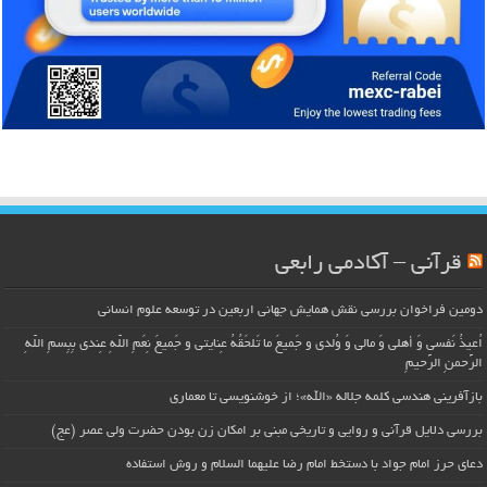
قرآنی – آکادمی رابعی
دومین فراخوان بررسی نقش همایش جهانی اربعین در توسعه علوم انسانی
اُعیذُ نَفسی وَ أهلی وَ مالی وَ وُلدی و جَمیعَ ما تَلحَقُهُ عِنایتی و جَمیعَ نِعَمِ اللّهِ عِندی بِبِسمِ اللّهِ
الرَّحمنِ الرَّحیمِ
بازآفرینی هندسی کلمه جلاله «الله»؛ از خوشنویسی تا معماری
بررسی دلایل قرآنی و روایی و تاریخی مبنی بر امکان زن بودن حضرت ولی عصر (عج)
دعای حرز امام جواد با دستخط امام رضا علیهما السلام و روش استفاده