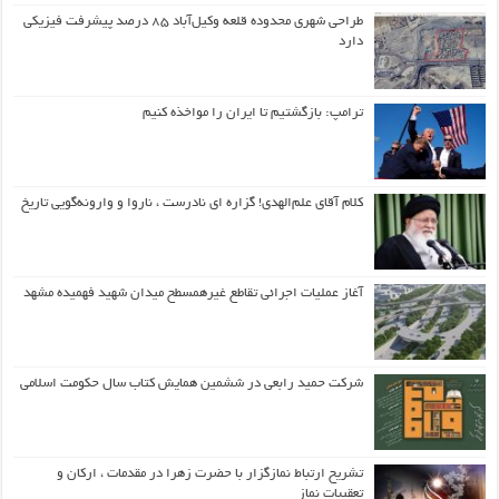
طراحی شهری محدوده قلعه وکیل‌آباد ۸۵ درصد پیشرفت فیزیکی
دارد
ترامپ: بازگشتیم تا ایران را مواخذه کنیم
کلام آقای علم‌الهدی! گزاره ای نادرست ، ناروا و وارونه‌گویی تاریخ
آغاز عملیات اجرائی تقاطع غیرهمسطح میدان شهید فهمیده مشهد
شرکت حمید رابعی در ششمین همایش کتاب سال حکومت اسلامی
تشریح ارتباط نمازگزار با حضرت زهرا در مقدمات ، ارکان و
تعقیبات نماز