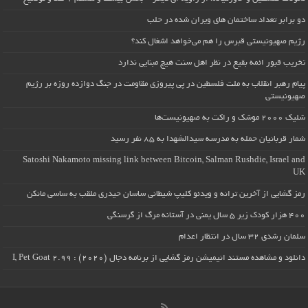
دو برابر تعداد ساختمان های ویران شده در حلب
رژیم صهیونیستی قبرس را هم می‌خواهد اشغال کند؟
تخریب قبور ائمه بقیع در نظر اهل سنت هیچ مبنایی ندارد
پیام رهبر انقلاب به ملت فلسطین در پی پیروزی مقاومت در جنگ دوازده روزه بر رژیم
صهیونیستی
شلیک ۲۰۰۰ موشک و راکت به صهیونیست‌ها
شمار قربانیان حمله به مدرسه سیدالشهدا به ۸۵ نفر رسید
Satoshi Nakamoto missing link between Bitcoin, Salman Rushdie, Israel and
UK
رمز گشایی از آخرین ترانه و ویدئو کلیپ شیطانی ساسان حیدری ملقب به ساسی مانکن
۴۰۰ هزار کودک زیر ۵ سال یمنی در آستانه مرگ از گرسنگی
سلمان رشدی ۳۲ سال در انتظار اعدام
دانلود و مشاهده مستند انیمیشن رمز گشایی از برنامه دجال (۲۰۲۰) : I, Pet Goat 2.99