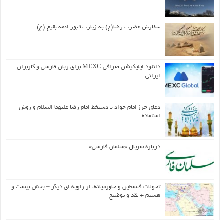
سفارش حضرت رضا(ع) به زیارت قبور ائمه بقیع (ع)
دانلود اپلیکیشن صرافی MEXC برای زبان فارسی و کاربران
ایرانی
دعای حرز امام جواد با دستخط امام رضا علیهما السلام و روش
استفاده
درباره سریال «سلمان فارسی»
تحولات فلسطین و خاورمیانه، از زاویه ای دیگر – بخش بیست و
هشتم + نقد و توضیح