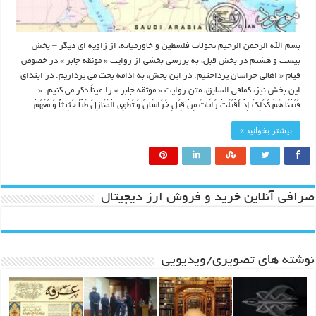
بسم الله الرحمن الرحیم تحولات فلسطین و خاورمیانه، از زاویه ای دیگر – بخش
بیست و هشتم در بخش قبل، به بررسی بخشی از روایت « موثقه جابر » در خصوص
قیام « اهالی خراسان پرداختیم. در این بخش، به ادامه بحث می پردازیم. در ابتدای
این بخش نیز، کمافی السابق، متن روایت « موثقه جابر » را عیناً ذکر می کنیم: « …
فَبَیْنَا هُمْ کَذَلِکَ إِذْ أَقْبَلَتْ رَایَاتٌ مِنْ قِبَلِ خُرَاسَانَ وَ تَطْوِی الْمَنَازِلَ طَیّاً حَثِیثاً وَ مَعَهُمْ …
بیشتر بخوانید »
صرافی آنلاین خرید و فروش ارز دیجیتال
نوشته های تصویری/ویدیویی