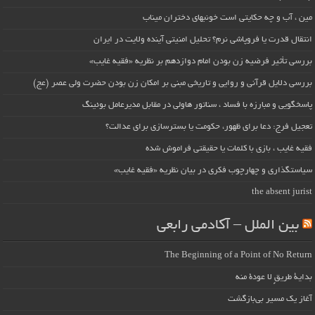
مین ، آب و چه حکایتی است خونبهای دختران میناب
انتقال قدرت یا فروپاشی نرم؟ تحلیل امنیتی آینده ولایت در ایران
بررسی تأثیر فرضیه زن بودن امام دوازدهم بر نظریه «فقیه غایب»
بررسی دلایل قرآنی و روایی و تاریخی مبنی بر امکان زن بودن حضرت ولی عصر (عج)
پاسخگویی و مبارزه با فساد ، سناتور هاولی در مقابل مدیرعامل بوئینگ
تعجیل فرج: دعا برای ظهور، حکومت یا بسترسازی برای عدالت؟
فقیه غایب ، بازی با کلمات یا حقیقتی فراموش شده
سیاستگذاری و چهارچوب فکری در بیان نظریه «فقیه غایب»
the absent jurist
بین الملل – آکادمی رابعی
The Beginning of a Point of No Return
بداية طريقٍ لا عودة منه
آغاز یک مسیر بی‌بازگشت