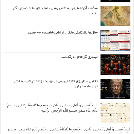
شگفت آن‌که هرمز به نقش زمین ، نماید چو «هشت» از نگار
آفرین
سال‌ها بلاتکلیفی مالکان اراضی شاهنامه ۳۵ مشهد
لیندزی گراهام ، درگذشت
تحلیل سناریوی احتمالی پس از تهدید دونالد ترامپ به خاطر
ترورعلیه ایران
اُعیذُ نَفسی وَ أهلی وَ مالی وَ وُلدی و جَمیعَ ما تَلحَقُهُ عِنایتی و جَمیعَ
نِعَمِ اللّهِ عِندی بِبِسمِ اللّهِ الرَّحمنِ الرَّحیمِ
اُعیذُ نَفسی وَ أهلی وَ مالی وَ وُلدی، و جَمیعَ ما تَلحَقُهُ عِنایتی، و جَمیعَ نِعَمِ اللّهِ عِندی، بِبِسمِ