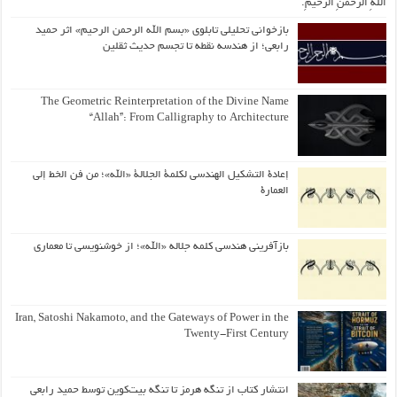
اللّهِ الرَّحمنِ الرَّحیمِ.
بازخوانی تحلیلی تابلوی «بسم الله الرحمن الرحیم» اثر حمید
رابعی؛ از هندسه نقطه تا تجسم حدیث ثقلین
The Geometric Reinterpretation of the Divine Name
“Allah”: From Calligraphy to Architecture
إعادة التشكيل الهندسي لكلمة الجلالة «الله»؛ من فن الخط إلى
العمارة
بازآفرینی هندسی کلمه جلاله «الله»؛ از خوشنویسی تا معماری
Iran, Satoshi Nakamoto, and the Gateways of Power in the
Twenty-First Century
انتشار کتاب از تنگه هرمز تا تنگه بیت‌کوین توسط حمید رابعی