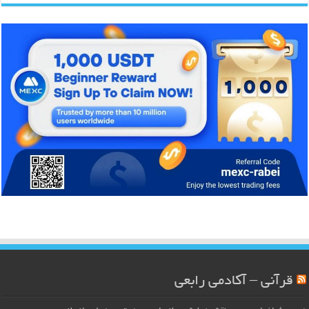
قرآنی – آکادمی رابعی