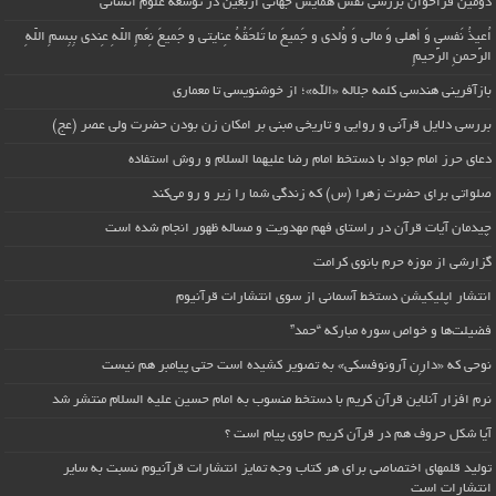
دومین فراخوان بررسی نقش همایش جهانی اربعین در توسعه علوم انسانی
اُعیذُ نَفسی وَ أهلی وَ مالی وَ وُلدی و جَمیعَ ما تَلحَقُهُ عِنایتی و جَمیعَ نِعَمِ اللّهِ عِندی بِبِسمِ اللّهِ
الرَّحمنِ الرَّحیمِ
بازآفرینی هندسی کلمه جلاله «الله»؛ از خوشنویسی تا معماری
بررسی دلایل قرآنی و روایی و تاریخی مبنی بر امکان زن بودن حضرت ولی عصر (عج)
دعای حرز امام جواد با دستخط امام رضا علیهما السلام و روش استفاده
صلواتی برای حضرت زهرا (س) که زندگی شما را زیر و رو می‌کند
چیدمان آیات قرآن در راستای فهم مهدویت و مساله ظهور انجام شده است
گزارشی از موزه حرم بانوی کرامت
انتشار اپلیکیشن دستخط آسمانی از سوی انتشارات قرآنیوم
فضیلت‌ها و خواص سوره مبارکه “حمد”
نوحی که «دارِن آرونوفسکی» به تصویر کشیده است حتی پیامبر هم نیست
نرم افزار آنلاین قرآن کریم با دستخط منسوب به امام حسین علیه السلام منتشر شد
آیا شکل حروف هم در قرآن کریم حاوی پیام است ؟
تولید قلمهای اختصاصی برای هر کتاب وجه تمایز انتشارات قرآنیوم نسبت به سایر
انتشارات است