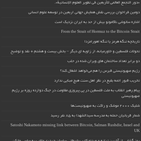
«دور التجمع العالمي للأربعين في تطوير العلوم الإنسانية».
دومین فراخوان بررسی نقش همایش جهانی اربعین در توسعه علوم انسانی
اشاره ساتوشی ناکاموتو بیش از حد به ایران نزدیک است
From the Strait of Hormuz to the Bitcoin Strait
تاریخچه تنگه هرمز یا تنگه اهورامزدا
تحولات فلسطین و خاورمیانه، از زاویه ای دیگر – بخش بیست و هشتم + نقد و توضیح
دو برابر تعداد ساختمان های ویران شده در حلب
رژیم صهیونیستی قبرس را هم می‌خواهد اشغال کند؟
تخریب قبور ائمه بقیع در نظر اهل سنت هیچ مبنایی ندارد
پیام رهبر انقلاب به ملت فلسطین در پی پیروزی مقاومت در جنگ دوازده روزه بر رژیم
صهیونیستی
شلیک ۲۰۰۰ موشک و راکت به صهیونیست‌ها
شمار قربانیان حمله به مدرسه سیدالشهدا به ۸۵ نفر رسید
Satoshi Nakamoto missing link between Bitcoin, Salman Rushdie, Israel and
UK
رمز گشایی از آخرین ترانه و ویدئو کلیپ شیطانی ساسان حیدری ملقب به ساسی مانکن