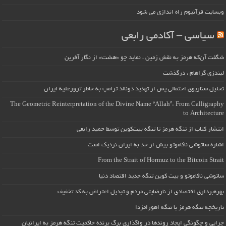
وبسایت قرآنیوم راه اندازی می شود
سیاسی – آکادمی رابعی
شگفت آن‌که هرمز به نقش زمین ، نماید چو «هشت» از نگار آفرین
لیندزی گراهام ، درگذشت
تحلیل سناریوی احتمالی پس از تهدید دونالد ترامپ به خاطر ترورعلیه ایران
The Geometric Reinterpretation of the Divine Name “Allah”: From Calligraphy
to Architecture
انتشار کتاب از تنگه هرمز تا تنگه بیت‌کوین توسط حمید رابعی
اشاره ساتوشی ناکاموتو بیش از حد به ایران نزدیک است
From the Strait of Hormuz to the Bitcoin Strait
ساتوشی ناکاموتو و بیت کوین تنگه جدید اقتصاد دنیا
بهره‌برداری اقتصادی از نارضایتی مردم و تبدیل اعتراض به کد تخفیف
تاریخچه تنگه هرمز یا تنگه اهورامزدا
چرایی و چگونگی ایجاد روندها در واگذاری برگ برنده حاکمیت تنگه هرمز به ایرانیان