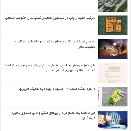
شرکت حمید رابعی در ششمین همایش کتاب سال حکومت اسلامی
تشریح ارتباط نمازگزار با حضرت زهرا در مقدمات ، ارکان و
تعقیبات نماز
متن کامل پرسش و پاسخ با هوش مصنوعی در خصوص ولایت فقیه
غایب در نظام جمهوری اسلامی ایران
دانلود نقشه منطقه ۱۲ مشهد (الهیه) به تفکیک کاربریها
حق مالکانه یک معلم از دارایی‌های ملکی و مالی صندوق ذخیره
فرهنگیان