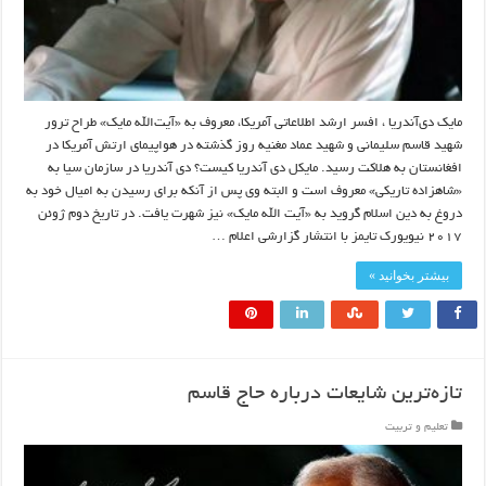
مایک دی‌آندریا ، افسر ارشد اطلاعاتی آمریکا، معروف به «آیت‌الله مایک» طراح ترور
شهید قاسم سلیمانی و شهید عماد مغنیه روز گذشته در هواپیمای ارتش آمریکا در
افغانستان به هلاکت رسید. مایکل دی آندریا کیست؟ دی آندریا در سازمان سیا به
«شاهزاده تاریکی» معروف است و البته وی پس از آنکه برای رسیدن به امیال خود به
دروغ به دین اسلام گروید به «آیت الله مایک» نیز شهرت یافت. در تاریخ دوم ژوئن
۲۰۱۷ نیویورک تایمز با انتشار گزارشی اعلام …
بیشتر بخوانید »
تازه‌ترین شایعات درباره حاج قاسم
تعلیم و تربیت