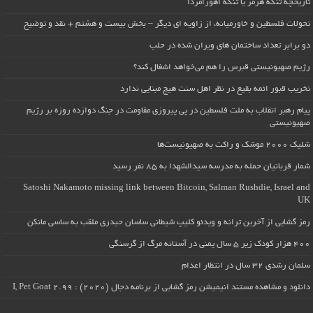
تاریخچه تنگه هرمز یا تنگه اهورامزدا
تحولات فلسطین و خاورمیانه، از زاویه ای دیگر – بخش بیست و هشتم + نقد و توضیح
دو برابر تعداد ساختمان های ویران شده در حلب
رژیم صهیونیستی قبرس را هم می‌خواهد اشغال کند؟
تخریب قبور ائمه بقیع در نظر اهل سنت هیچ مبنایی ندارد
پیام رهبر انقلاب به ملت فلسطین در پی پیروزی مقاومت در جنگ دوازده روزه بر رژیم
صهیونیستی
شلیک ۲۰۰۰ موشک و راکت به صهیونیست‌ها
شمار قربانیان حمله به مدرسه سیدالشهدا به ۸۵ نفر رسید
Satoshi Nakamoto missing link between Bitcoin, Salman Rushdie, Israel and
UK
رمز گشایی از آخرین ترانه و ویدئو کلیپ شیطانی ساسان حیدری ملقب به ساسی مانکن
۴۰۰ هزار کودک زیر ۵ سال یمنی در آستانه مرگ از گرسنگی
سلمان رشدی ۳۲ سال در انتظار اعدام
دانلود و مشاهده مستند انیمیشن رمز گشایی از برنامه دجال (۲۰۲۰) : I, Pet Goat 2.99