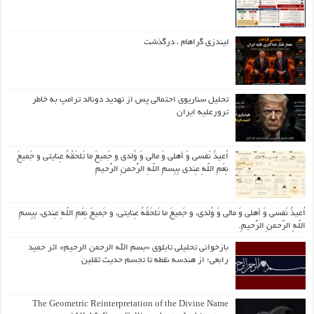
لیندزی گراهام ، درگذشت
تحلیل سناریوی احتمالی پس از تهدید دونالد ترامپ به خاطر
ترورعلیه ایران
اُعیذُ نَفسی وَ أهلی وَ مالی وَ وُلدی و جَمیعَ ما تَلحَقُهُ عِنایتی و جَمیعَ
نِعَمِ اللّهِ عِندی بِبِسمِ اللّهِ الرَّحمنِ الرَّحیمِ
اُعیذُ نَفسی وَ أهلی وَ مالی وَ وُلدی، و جَمیعَ ما تَلحَقُهُ عِنایتی، و جَمیعَ نِعَمِ اللّهِ عِندی، بِبِسمِ
اللّهِ الرَّحمنِ الرَّحیمِ.
بازخوانی تحلیلی تابلوی «بسم الله الرحمن الرحیم» اثر حمید
رابعی؛ از هندسه نقطه تا تجسم حدیث ثقلین
The Geometric Reinterpretation of the Divine Name