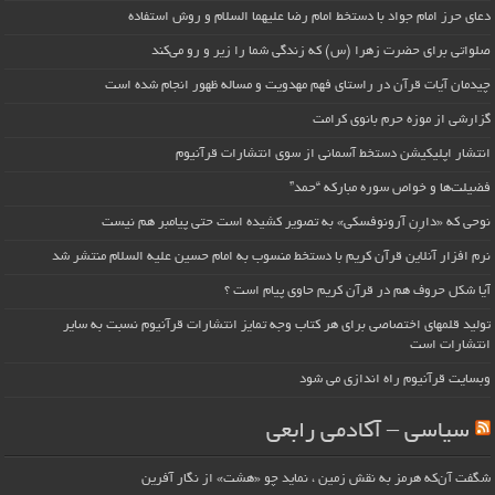
دعای حرز امام جواد با دستخط امام رضا علیهما السلام و روش استفاده
صلواتی برای حضرت زهرا (س) که زندگی شما را زیر و رو می‌کند
چیدمان آیات قرآن در راستای فهم مهدویت و مساله ظهور انجام شده است
گزارشی از موزه حرم بانوی کرامت
انتشار اپلیکیشن دستخط آسمانی از سوی انتشارات قرآنیوم
فضیلت‌ها و خواص سوره مبارکه “حمد”
نوحی که «دارِن آرونوفسکی» به تصویر کشیده است حتی پیامبر هم نیست
نرم افزار آنلاین قرآن کریم با دستخط منسوب به امام حسین علیه السلام منتشر شد
آیا شکل حروف هم در قرآن کریم حاوی پیام است ؟
تولید قلمهای اختصاصی برای هر کتاب وجه تمایز انتشارات قرآنیوم نسبت به سایر
انتشارات است
وبسایت قرآنیوم راه اندازی می شود
سیاسی – آکادمی رابعی
شگفت آن‌که هرمز به نقش زمین ، نماید چو «هشت» از نگار آفرین