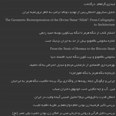
لیندزی گراهام ، درگذشت
تحلیل سناریوی احتمالی پس از تهدید دونالد ترامپ به خاطر ترورعلیه ایران
The Geometric Reinterpretation of the Divine Name “Allah”: From Calligraphy
to Architecture
انتشار کتاب از تنگه هرمز تا تنگه بیت‌کوین توسط حمید رابعی
اشاره ساتوشی ناکاموتو بیش از حد به ایران نزدیک است
From the Strait of Hormuz to the Bitcoin Strait
ساتوشی ناکاموتو و بیت کوین تنگه جدید اقتصاد دنیا
بهره‌برداری اقتصادی از نارضایتی مردم و تبدیل اعتراض به کد تخفیف
تاریخچه تنگه هرمز یا تنگه اهورامزدا
چرایی و چگونگی ایجاد روندها در واگذاری برگ برنده حاکمیت تنگه هرمز به ایرانیان
مین ، آب و چه حکایتی است خونبهای دختران میناب
انتقال قدرت یا فروپاشی نرم؟ تحلیل امنیتی آینده ولایت در ایران
بررسی تأثیر فرضیه زن بودن امام دوازدهم بر نظریه «فقیه غایب»
بررسی دلایل قرآنی و روایی و تاریخی مبنی بر امکان زن بودن حضرت ولی عصر (عج)