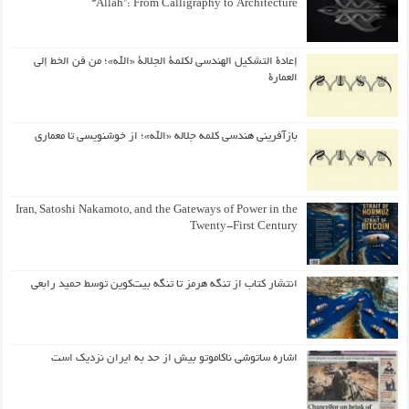
“Allah”: From Calligraphy to Architecture
إعادة التشكيل الهندسي لكلمة الجلالة «الله»؛ من فن الخط إلى
العمارة
بازآفرینی هندسی کلمه جلاله «الله»؛ از خوشنویسی تا معماری
Iran, Satoshi Nakamoto, and the Gateways of Power in the
Twenty-First Century
انتشار کتاب از تنگه هرمز تا تنگه بیت‌کوین توسط حمید رابعی
اشاره ساتوشی ناکاموتو بیش از حد به ایران نزدیک است