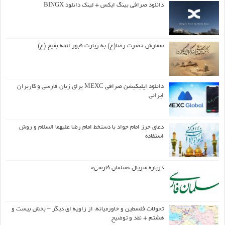
دانلود صرافی بینگ ایکس + لینک دانلود BINGX
سفارش حضرت رضا(ع) به زیارت قبور ائمه بقیع (ع)
دانلود اپلیکیشن صرافی MEXC برای زبان فارسی و کاربران
ایرانی
دعای حرز امام جواد با دستخط امام رضا علیهما السلام و روش
استفاده
درباره سریال «سلمان فارسی»
تحولات فلسطین و خاورمیانه، از زاویه ای دیگر – بخش بیست و
هشتم + نقد و توضیح