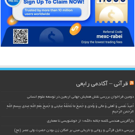
قرآنی – آکادمی رابعی
دومین فراخوان بررسی نقش همایش جهانی اربعین در توسعه علوم انسانی
اُعیذُ نَفسی وَ أهلی وَ مالی وَ وُلدی و جَمیعَ ما تَلحَقُهُ عِنایتی و جَمیعَ نِعَمِ اللّهِ عِندی بِبِسمِ اللّهِ
الرَّحمنِ الرَّحیمِ
بازآفرینی هندسی کلمه جلاله «الله»؛ از خوشنویسی تا معماری
بررسی دلایل قرآنی و روایی و تاریخی مبنی بر امکان زن بودن حضرت ولی عصر (عج)