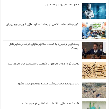
هوش مصنوعی و ارز دیجیتال
تکریم مقام معلم: نگاهی نو به استانداردسازی آموزش و پرورش
پاسخگویی و مبارزه با فساد ، سناتور هاولی در مقابل مدیرعامل
بوئینگ
تعجیل فرج: دعا برای ظهور، حکومت یا بسترسازی برای عدالت؟
باند قدرتمند مافیایی پشت صحنه کوهخواری در مشهد
فقیه غایب ، بازی با کلمات یا حقیقتی فراموش شده