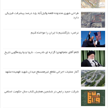
طراحی شهری محدوده قلعه وکیل‌آباد ۸۵ درصد پیشرفت فیزیکی
دارد
ترامپ: بازگشتیم تا ایران را مواخذه کنیم
کلام آقای علم‌الهدی! گزاره ای نادرست ، ناروا و وارونه‌گویی تاریخ
آغاز عملیات اجرائی تقاطع غیرهمسطح میدان شهید فهمیده مشهد
شرکت حمید رابعی در ششمین همایش کتاب سال حکومت اسلامی