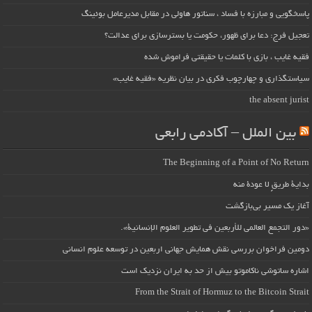
پاسخگویی و مبارزه با فساد ، سناتور هاولی در مقابل مدیرعامل بوئینگ
تعجیل فرج: دعا برای ظهور، حکومت یا بسترسازی برای عدالت؟
فقیه غایب ، بازی با کلمات یا حقیقتی فراموش شده
سیاستگذاری و چهارچوب فکری در بیان نظریه «فقیه غایب»
the absent jurist
بین الملل – آکادمی رابعی
The Beginning of a Point of No Return
بداية طريقٍ لا عودة منه
آغاز یک مسیر بی‌بازگشت
«دور التجمع العالمي للأربعين في تطوير العلوم الإنسانية».
دومین فراخوان بررسی نقش همایش جهانی اربعین در توسعه علوم انسانی
اشاره ساتوشی ناکاموتو بیش از حد به ایران نزدیک است
From the Strait of Hormuz to the Bitcoin Strait