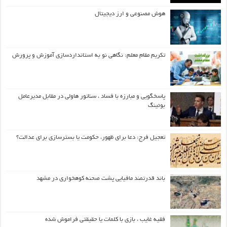
هوش مصنوعی و ارز دیجیتال
تکریم مقام معلم: نگاهی نو به استانداردسازی آموزش و پرورش
پاسخگویی و مبارزه با فساد ، سناتور هاولی در مقابل مدیرعامل
بوئینگ
تعجیل فرج: دعا برای ظهور، حکومت یا بسترسازی برای عدالت؟
باند قدرتمند مافیایی پشت صحنه کوهخواری در مشهد
فقیه غایب ، بازی با کلمات یا حقیقتی فراموش شده