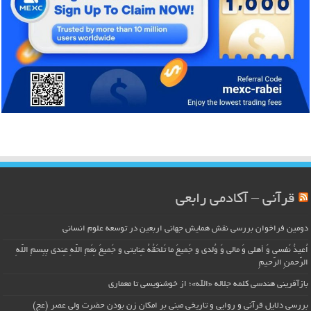
قرآنی – آکادمی رابعی
دومین فراخوان بررسی نقش همایش جهانی اربعین در توسعه علوم انسانی
اُعیذُ نَفسی وَ أهلی وَ مالی وَ وُلدی و جَمیعَ ما تَلحَقُهُ عِنایتی و جَمیعَ نِعَمِ اللّهِ عِندی بِبِسمِ اللّهِ
الرَّحمنِ الرَّحیمِ
بازآفرینی هندسی کلمه جلاله «الله»؛ از خوشنویسی تا معماری
بررسی دلایل قرآنی و روایی و تاریخی مبنی بر امکان زن بودن حضرت ولی عصر (عج)