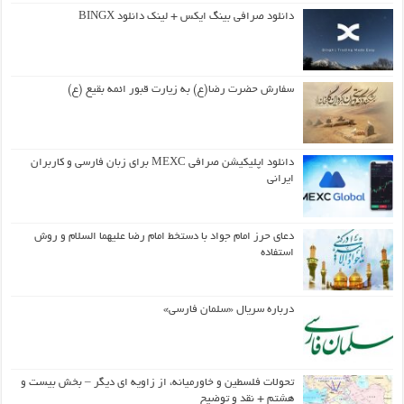
دانلود صرافی بینگ ایکس + لینک دانلود BINGX
سفارش حضرت رضا(ع) به زیارت قبور ائمه بقیع (ع)
دانلود اپلیکیشن صرافی MEXC برای زبان فارسی و کاربران
ایرانی
دعای حرز امام جواد با دستخط امام رضا علیهما السلام و روش
استفاده
درباره سریال «سلمان فارسی»
تحولات فلسطین و خاورمیانه، از زاویه ای دیگر – بخش بیست و
هشتم + نقد و توضیح