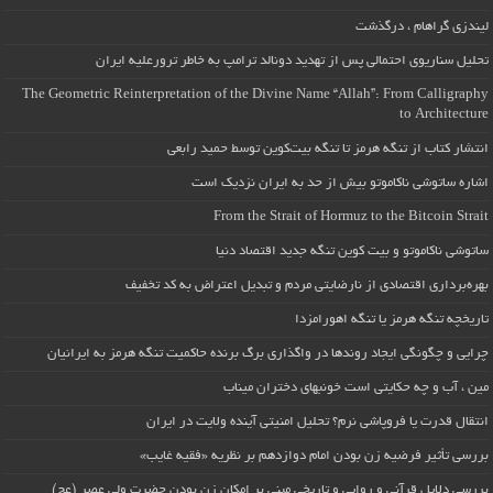
لیندزی گراهام ، درگذشت
تحلیل سناریوی احتمالی پس از تهدید دونالد ترامپ به خاطر ترورعلیه ایران
The Geometric Reinterpretation of the Divine Name “Allah”: From Calligraphy
to Architecture
انتشار کتاب از تنگه هرمز تا تنگه بیت‌کوین توسط حمید رابعی
اشاره ساتوشی ناکاموتو بیش از حد به ایران نزدیک است
From the Strait of Hormuz to the Bitcoin Strait
ساتوشی ناکاموتو و بیت کوین تنگه جدید اقتصاد دنیا
بهره‌برداری اقتصادی از نارضایتی مردم و تبدیل اعتراض به کد تخفیف
تاریخچه تنگه هرمز یا تنگه اهورامزدا
چرایی و چگونگی ایجاد روندها در واگذاری برگ برنده حاکمیت تنگه هرمز به ایرانیان
مین ، آب و چه حکایتی است خونبهای دختران میناب
انتقال قدرت یا فروپاشی نرم؟ تحلیل امنیتی آینده ولایت در ایران
بررسی تأثیر فرضیه زن بودن امام دوازدهم بر نظریه «فقیه غایب»
بررسی دلایل قرآنی و روایی و تاریخی مبنی بر امکان زن بودن حضرت ولی عصر (عج)