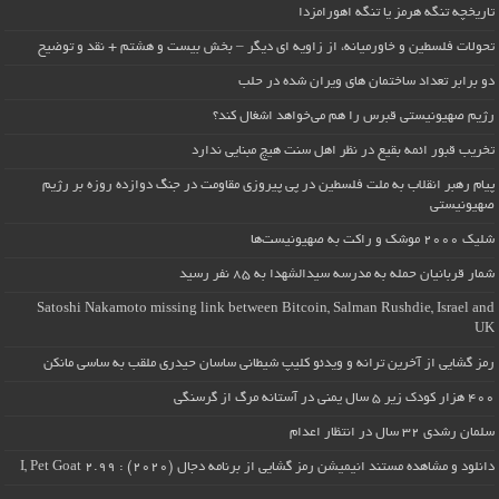
تاریخچه تنگه هرمز یا تنگه اهورامزدا
تحولات فلسطین و خاورمیانه، از زاویه ای دیگر – بخش بیست و هشتم + نقد و توضیح
دو برابر تعداد ساختمان های ویران شده در حلب
رژیم صهیونیستی قبرس را هم می‌خواهد اشغال کند؟
تخریب قبور ائمه بقیع در نظر اهل سنت هیچ مبنایی ندارد
پیام رهبر انقلاب به ملت فلسطین در پی پیروزی مقاومت در جنگ دوازده روزه بر رژیم
صهیونیستی
شلیک ۲۰۰۰ موشک و راکت به صهیونیست‌ها
شمار قربانیان حمله به مدرسه سیدالشهدا به ۸۵ نفر رسید
Satoshi Nakamoto missing link between Bitcoin, Salman Rushdie, Israel and
UK
رمز گشایی از آخرین ترانه و ویدئو کلیپ شیطانی ساسان حیدری ملقب به ساسی مانکن
۴۰۰ هزار کودک زیر ۵ سال یمنی در آستانه مرگ از گرسنگی
سلمان رشدی ۳۲ سال در انتظار اعدام
دانلود و مشاهده مستند انیمیشن رمز گشایی از برنامه دجال (۲۰۲۰) : I, Pet Goat 2.99