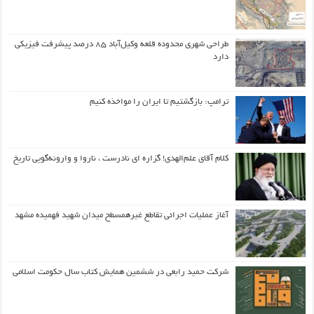
طراحی شهری محدوده قلعه وکیل‌آباد ۸۵ درصد پیشرفت فیزیکی
دارد
ترامپ: بازگشتیم تا ایران را مواخذه کنیم
کلام آقای علم‌الهدی! گزاره ای نادرست ، ناروا و وارونه‌گویی تاریخ
آغاز عملیات اجرائی تقاطع غیرهمسطح میدان شهید فهمیده مشهد
شرکت حمید رابعی در ششمین همایش کتاب سال حکومت اسلامی