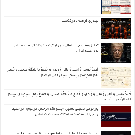
لیندزی گراهام ، درگذشت
تحلیل سناریوی احتمالی پس از تهدید دونالد ترامپ به خاطر
ترورعلیه ایران
اُعیذُ نَفسی وَ أهلی وَ مالی وَ وُلدی و جَمیعَ ما تَلحَقُهُ عِنایتی و جَمیعَ
نِعَمِ اللّهِ عِندی بِبِسمِ اللّهِ الرَّحمنِ الرَّحیمِ
اُعیذُ نَفسی وَ أهلی وَ مالی وَ وُلدی، و جَمیعَ ما تَلحَقُهُ عِنایتی، و جَمیعَ نِعَمِ اللّهِ عِندی، بِبِسمِ
اللّهِ الرَّحمنِ الرَّحیمِ.
بازخوانی تحلیلی تابلوی «بسم الله الرحمن الرحیم» اثر حمید
رابعی؛ از هندسه نقطه تا تجسم حدیث ثقلین
The Geometric Reinterpretation of the Divine Name