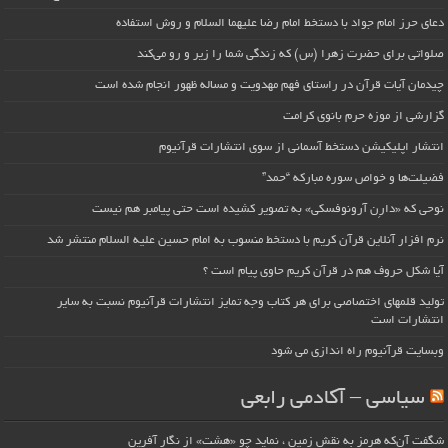
دعای حرز امام جواد با دستخط امام رضا علیهما السلام و روش استفاده
صلواتی برای حضرت زهرا (س) که زندگی شما را زیر و رو می‌کند
چیدمان آیات قرآن در راستای فهم مهدویت و مساله ظهور انجام شده است
گزارشی از موزه حرم بانوی کرامت
انتشار اپلیکیشن دستخط آسمانی از سوی انتشارات قرآنیوم
فضیلت‌ها و خواص سوره مبارکه “حمد”
نوحی که «دارِن آرونوفسکی» به تصویر کشیده است حتی پیامبر هم نیست
نرم افزار آنلاین قرآن کریم با دستخط منسوب به امام حسین علیه السلام منتشر شد
آیا شکل حروف هم در قرآن کریم حاوی پیام است ؟
تولید قلمهای اختصاصی برای هر کتاب وجه تمایز انتشارات قرآنیوم نسبت به سایر
انتشارات است
وبسایت قرآنیوم راه اندازی می شود
سیاسی – آکادمی رابعی
شگفت آن‌که هرمز به نقش زمین ، نماید چو «هشت» از نگار آفرین