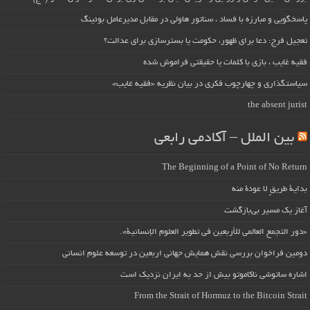
پاسخگویی و مبارزه با فساد ، سناتور هاولی در مقابل مدیرعامل بوئینگ
تعجیل فرج: دعا برای ظهور، حکومت یا بسترسازی برای عدالت؟
فقیه غایب ، بازی با کلمات یا حقیقتی فراموش شده
سیاستگذاری و چهارچوب فکری در بیان نظریه «فقیه غایب»
the absent jurist
بین الملل – آکادمی رابعی
The Beginning of a Point of No Return
بداية طريقٍ لا عودة منه
آغاز یک مسیر بی‌بازگشت
«دور التجمع العالمي للأربعين في تطوير العلوم الإنسانية».
دومین فراخوان بررسی نقش همایش جهانی اربعین در توسعه علوم انسانی
اشاره ساتوشی ناکاموتو بیش از حد به ایران نزدیک است
From the Strait of Hormuz to the Bitcoin Strait