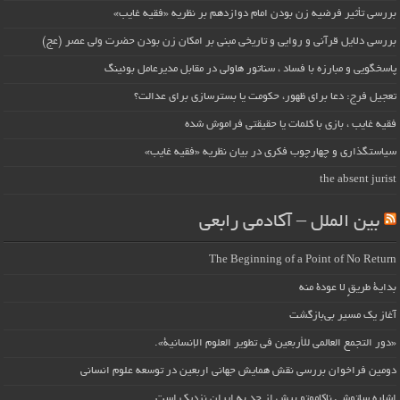
بررسی تأثیر فرضیه زن بودن امام دوازدهم بر نظریه «فقیه غایب»
بررسی دلایل قرآنی و روایی و تاریخی مبنی بر امکان زن بودن حضرت ولی عصر (عج)
پاسخگویی و مبارزه با فساد ، سناتور هاولی در مقابل مدیرعامل بوئینگ
تعجیل فرج: دعا برای ظهور، حکومت یا بسترسازی برای عدالت؟
فقیه غایب ، بازی با کلمات یا حقیقتی فراموش شده
سیاستگذاری و چهارچوب فکری در بیان نظریه «فقیه غایب»
the absent jurist
بین الملل – آکادمی رابعی
The Beginning of a Point of No Return
بداية طريقٍ لا عودة منه
آغاز یک مسیر بی‌بازگشت
«دور التجمع العالمي للأربعين في تطوير العلوم الإنسانية».
دومین فراخوان بررسی نقش همایش جهانی اربعین در توسعه علوم انسانی
اشاره ساتوشی ناکاموتو بیش از حد به ایران نزدیک است