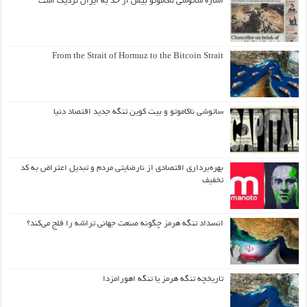
اشاره ساتوشی ناکاموتو بیش از حد به ایران نزدیک است
From the Strait of Hormuz to the Bitcoin Strait
ساتوشی ناکاموتو و بیت کوین تنگه جدید اقتصاد دنیا
بهره‌برداری اقتصادی از نارضایتی مردم و تبدیل اعتراض به کد
تخفیف
انسداد تنگه هرمز چگونه صنعت جهانی تراشه را فلج می‌کند؟
تاریخچه تنگه هرمز یا تنگه اهورامزدا