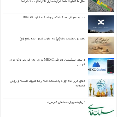
سال با قابلیت بلند مرتبه سازی تا تراکم ۶۰۰ درصد
دانلود صرافی بینگ ایکس + لینک دانلود BINGX
سفارش حضرت رضا(ع) به زیارت قبور ائمه بقیع (ع)
دانلود اپلیکیشن صرافی MEXC برای زبان فارسی و کاربران
ایرانی
دعای حرز امام جواد با دستخط امام رضا علیهما السلام و روش
استفاده
درباره سریال «سلمان فارسی»