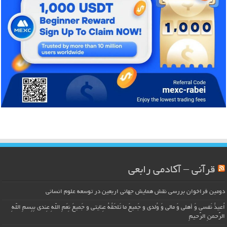
قرآنی – آکادمی رابعی
دومین فراخوان بررسی نقش همایش جهانی اربعین در توسعه علوم انسانی
اُعیذُ نَفسی وَ أهلی وَ مالی وَ وُلدی و جَمیعَ ما تَلحَقُهُ عِنایتی و جَمیعَ نِعَمِ اللّهِ عِندی بِبِسمِ اللّهِ
الرَّحمنِ الرَّحیمِ