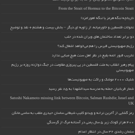
From the Strait of Hormuz to the Bitcoin Strait
تاریخچه تنگه هرمز یا تنگه اهورامزدا
تحولات فلسطین و خاورمیانه، از زاویه ای دیگر – بخش بیست و هشتم + نقد و توضیح
دو برابر تعداد ساختمان های ویران شده در حلب
رژیم صهیونیستی قبرس را هم می‌خواهد اشغال کند؟
تخریب قبور ائمه بقیع در نظر اهل سنت هیچ مبنایی ندارد
پیام رهبر انقلاب به ملت فلسطین در پی پیروزی مقاومت در جنگ دوازده روزه بر رژیم
صهیونیستی
شلیک ۲۰۰۰ موشک و راکت به صهیونیست‌ها
شمار قربانیان حمله به مدرسه سیدالشهدا به ۸۵ نفر رسید
Satoshi Nakamoto missing link between Bitcoin, Salman Rushdie, Israel and
UK
رمز گشایی از آخرین ترانه و ویدئو کلیپ شیطانی ساسان حیدری ملقب به ساسی مانکن
۴۰۰ هزار کودک زیر ۵ سال یمنی در آستانه مرگ از گرسنگی
سلمان رشدی ۳۲ سال در انتظار اعدام