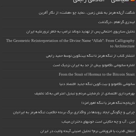
شگفت آن‌که هرمز به نقش زمین ، نماید چو «هشت» از نگار آفرین
لیندزی گراهام ، درگذشت
تحلیل سناریوی احتمالی پس از تهدید دونالد ترامپ به خاطر ترورعلیه ایران
The Geometric Reinterpretation of the Divine Name “Allah”: From Calligraphy
to Architecture
انتشار کتاب از تنگه هرمز تا تنگه بیت‌کوین توسط حمید رابعی
اشاره ساتوشی ناکاموتو بیش از حد به ایران نزدیک است
From the Strait of Hormuz to the Bitcoin Strait
ساتوشی ناکاموتو و بیت کوین تنگه جدید اقتصاد دنیا
بهره‌برداری اقتصادی از نارضایتی مردم و تبدیل اعتراض به کد تخفیف
تاریخچه تنگه هرمز یا تنگه اهورامزدا
چرایی و چگونگی ایجاد روندها در واگذاری برگ برنده حاکمیت تنگه هرمز به ایرانیان
مین ، آب و چه حکایتی است خونبهای دختران میناب
انتقال قدرت یا فروپاشی نرم؟ تحلیل امنیتی آینده ولایت در ایران