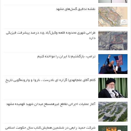
نقشه تدقیق گسل‌های مشهد
طراحی شهری محدوده قلعه وکیل‌آباد ۸۵ درصد پیشرفت فیزیکی
دارد
ترامپ: بازگشتیم تا ایران را مواخذه کنیم
کلام آقای علم‌الهدی! گزاره ای نادرست ، ناروا و وارونه‌گویی تاریخ
آغاز عملیات اجرائی تقاطع غیرهمسطح میدان شهید فهمیده مشهد
شرکت حمید رابعی در ششمین همایش کتاب سال حکومت اسلامی