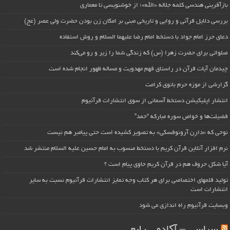
بازآفرینی هندسی کلمه جلاله «الله»؛ از خوشنویسی تا معماری
بررسی دلایل قرآنی و روایی و تاریخی مبنی بر امکان زن بودن حضرت ولی عصر (عج)
دعای حرز امام جواد با دستخط امام رضا علیهما السلام و روش استفاده
صلواتی برای حضرت زهرا (س) که زندگی شما را زیر و رو می‌کند
چیدمان آیات قرآن در راستای فهم مهدویت و مساله ظهور انجام شده است
گزارشی از موزه حرم بانوی کرامت
انتشار اپلیکیشن دستخط آسمانی از سوی انتشارات قرآنیوم
فضیلت‌ها و خواص سوره مبارکه “حمد”
نوحی که «دارِن آرونوفسکی» به تصویر کشیده است حتی پیامبر هم نیست
نرم افزار آنلاین قرآن کریم با دستخط منسوب به امام حسین علیه السلام منتشر شد
آیا شکل حروف هم در قرآن کریم حاوی پیام است ؟
تولید قلمهای اختصاصی برای هر کتاب وجه تمایز انتشارات قرآنیوم نسبت به سایر
انتشارات است
وبسایت قرآنیوم راه اندازی می شود
سیاسی – آکادمی رابعی