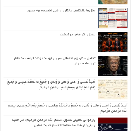
سال‌ها بلاتکلیفی مالکان اراضی شاهنامه ۳۵ مشهد
لیندزی گراهام ، درگذشت
تحلیل سناریوی احتمالی پس از تهدید دونالد ترامپ به خاطر
ترورعلیه ایران
اُعیذُ نَفسی وَ أهلی وَ مالی وَ وُلدی و جَمیعَ ما تَلحَقُهُ عِنایتی و جَمیعَ
نِعَمِ اللّهِ عِندی بِبِسمِ اللّهِ الرَّحمنِ الرَّحیمِ
اُعیذُ نَفسی وَ أهلی وَ مالی وَ وُلدی، و جَمیعَ ما تَلحَقُهُ عِنایتی، و جَمیعَ نِعَمِ اللّهِ عِندی، بِبِسمِ
اللّهِ الرَّحمنِ الرَّحیمِ.
بازخوانی تحلیلی تابلوی «بسم الله الرحمن الرحیم» اثر حمید
رابعی؛ از هندسه نقطه تا تجسم حدیث ثقلین