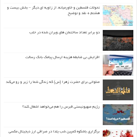
تحولات فلسطین و خاورمیانه، از زاویه ای دیگر – بخش بیست و
هشتم + نقد و توضیح
دو برابر تعداد ساختمان های ویران شده در حلب
افزایش بی ضابطه هزینه ارسال پیامک بانک رسالت
صلواتی برای حضرت زهرا (س) که زندگی شما را زیر و رو می‌کند
رژیم صهیونیستی قبرس را هم می‌خواهد اشغال کند؟
برگزاری باشکوه کمپین شب یلدا در صرافی ارز دیجیتال مکسی