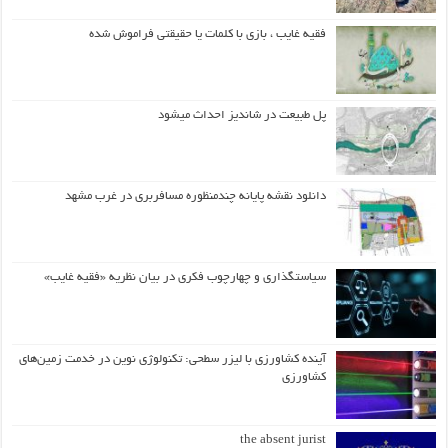
فقیه غایب ، بازی با کلمات یا حقیقتی فراموش شده
پل طبیعت در شاندیز احداث میشود
دانلود نقشه پایانه چندمنظوره مسافربری در غرب مشهد
سیاستگذاری و چهارچوب فکری در بیان نظریه «فقیه غایب»
آینده کشاورزی با لیزر سطحی: تکنولوژی نوین در خدمت زمین‌های
کشاورزی
the absent jurist