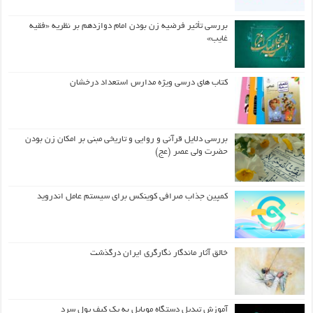
بررسی تأثیر فرضیه زن بودن امام دوازدهم بر نظریه «فقیه
غایب»
کتاب های درسی ویژه مدارس استعداد درخشان
بررسی دلایل قرآنی و روایی و تاریخی مبنی بر امکان زن بودن
حضرت ولی عصر (عج)
کمپین جذاب صرافی کوینکس برای سیستم عامل اندروید
خالق آثار ماندگار نگارگری ایران درگذشت
آموزش تبدیل دستگاه موبایل به یک کیف‌ پول سرد