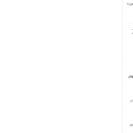
مزدا
های
ر
یر