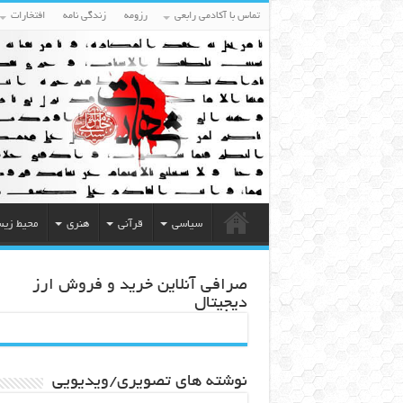
تماس با آکادمی رابعی
رزومه
زندگی نامه
افتخارات
سیاسی
قرآنی
هنری
محیط زی
صرافی آنلاین خرید و فروش ارز
دیجیتال
نوشته های تصویری/ویدیویی