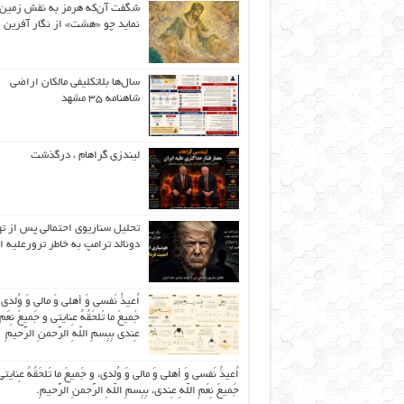
شگفت آن‌که هرمز به نقش زمین 
نماید چو «هشت» از نگار آفرین
سال‌ها بلاتکلیفی مالکان اراضی
شاهنامه ۳۵ مشهد
لیندزی گراهام ، درگذشت
تحلیل سناریوی احتمالی پس از ت
دونالد ترامپ به خاطر ترورعلیه ا
اُعیذُ نَفسی وَ أهلی وَ مالی وَ وُلدی
جَمیعَ ما تَلحَقُهُ عِنایتی و جَمیعَ نِعَمِ 
عِندی بِبِسمِ اللّهِ الرَّحمنِ الرَّحیمِ
اُعیذُ نَفسی وَ أهلی وَ مالی وَ وُلدی، و جَمیعَ ما تَلحَقُهُ عِنایتی
جَمیعَ نِعَمِ اللّهِ عِندی، بِبِسمِ اللّهِ الرَّحمنِ الرَّحیمِ.