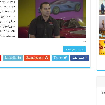
رضوانی موتور
جهان است. رض
سوپراسپرت‌ها
نسخه‌ی جدیدی
…
بیشتر بخوانید »
فیس بوک
Twitter
Stumbleupon
LinkedIn
Th