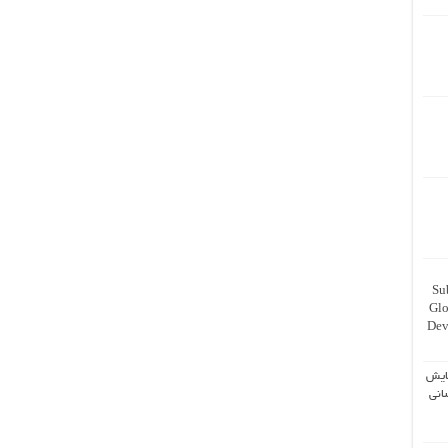
Su
Glo
Dev
ایش
انی