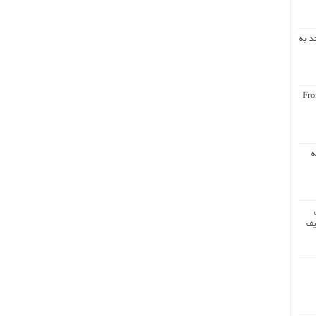
د به
Fro
ه
یف