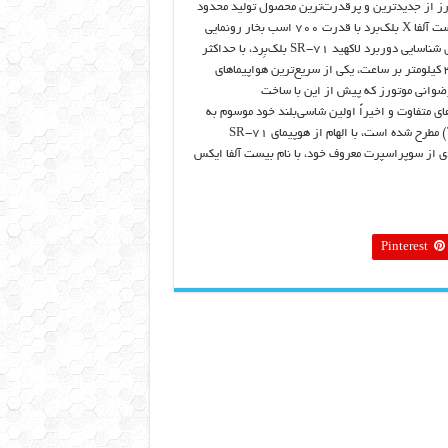
ز از جدیدترین و پرقدرت‌ترین محصول تولید محدود
خود با نام بیست آلفا X بلک‌برد با قدرت ۷۰۰ اسب بخار رونمایی
کرد. هواپیمای شناسایی دوربرد لاکهید SR-71 بلک‌بِرد، با حداکثر
سرعت ۳۵۴۰ کیلومتر بر ساعت، یکی از سریع‌ترین هواپیماهای
وانی موتورز که پیش از این با ساخت
ی متفاوت و اخیراً اولین شاسی‌بلند خود موسوم به
تانک (TANK) مطرح شده است، با الهام از هوپیمای SR-71
 از سوپراسپرت معروف خود، با نام بیست آلفا ایکس
Pinterest