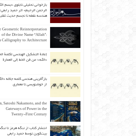
بازخوانی تحلیلی تابلوی «بسم الل
الرحمن الرحیم» اثر حمید رابعی؛ 
هندسه نقطه تا تجسم حدیث ثقلی
 Geometric Reinterpretation
of the Divine Name “Allah”:
 Calligraphy to Architecture
إعادة التشكيل الهندسي لكلمة الج
«الله»؛ من فن الخط إلى العمارة
بازآفرینی هندسی کلمه جلاله «الل
از خوشنویسی تا معماری
an, Satoshi Nakamoto, and the
Gateways of Power in the
Twenty-First Century
انتشار کتاب از تنگه هرمز تا تنگه
بیت‌کوین توسط حمید رابعی