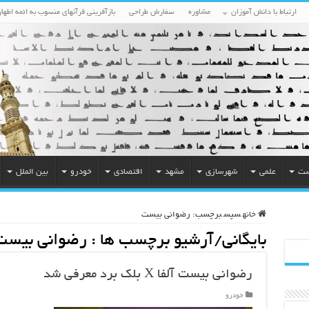
ارتباط با دانش آموزان
مشاوره
سفارش طراحی
بازآفرینی قرآنهای منسوب به ائمه اطهار
ست
علمی
شهرسازی
مشهد
اقتصادی
خودرو
بین الملل
خانه
سپس
برچسب:
رضوانی بیست
بایگانی/آرشیو برچسب ها :
رضوانی بیست
رضوانی بیست آلفا X بلک‌ برد معرفی شد
خودرو