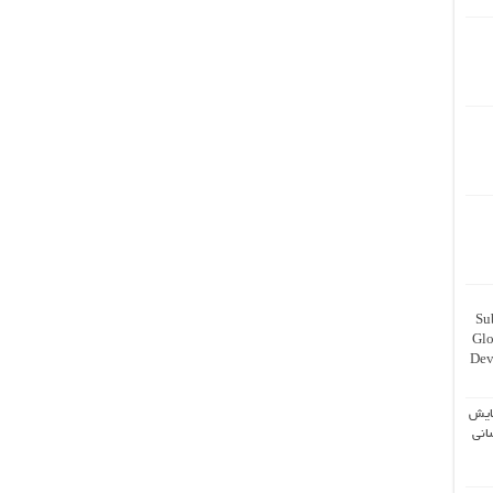
Su
Glo
Dev
ایش
انی