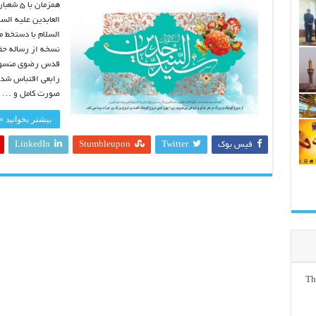
العابدین علیه الس
السلام با دستخط 
قدس رضوی منسوب 
رابعی اقتباس شده 
صورت کامل و …
بیشتر بخوانید »
فیس بوک
Twitter
Stumbleupon
LinkedIn
Th