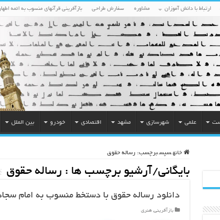
ارتباط با دانش آموزان
مشاوره
سفارش طراحی
بازآفرینی قرآنهای منسوب به ائمه اطهار
ست
علمی
شهرسازی
مشهد
اقتصادی
خودرو
بین الملل
خانه
سپس
برچسب:
رساله حقوق
بایگانی/آرشیو برچسب ها :
رساله حقوق
دانلود رساله حقوق با دستخط منسوب به امام سجاد 
بازآفرینی
,
هنری