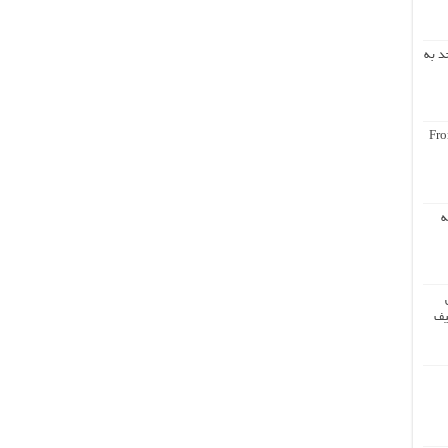
د به
Fro
ه
یف