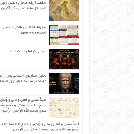
شگفت آن‌که هرمز به نقش زمین 
نماید چو «هشت» از نگار آفرین
سال‌ها بلاتکلیفی مالکان اراضی
شاهنامه ۳۵ مشهد
لیندزی گراهام ، درگذشت
تحلیل سناریوی احتمالی پس از ت
دونالد ترامپ به خاطر ترورعلیه ا
اُعیذُ نَفسی وَ أهلی وَ مالی وَ وُلدی
جَمیعَ ما تَلحَقُهُ عِنایتی و جَمیعَ نِعَمِ 
عِندی بِبِسمِ اللّهِ الرَّحمنِ الرَّحیمِ
اُعیذُ نَفسی وَ أهلی وَ مالی وَ وُلدی، و جَمیعَ ما تَلحَقُهُ عِنایتی
جَمیعَ نِعَمِ اللّهِ عِندی، بِبِسمِ اللّهِ الرَّحمنِ الرَّحیمِ.