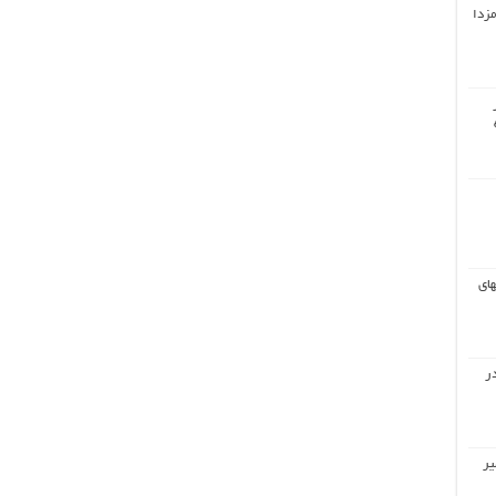
مزدا
های
ر
یر