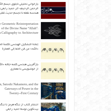
بازخوانی تحلیلی تابلوی «بسم الل
الرحمن الرحیم» اثر حمید رابعی؛ 
هندسه نقطه تا تجسم حدیث ثقلی
 Geometric Reinterpretation
of the Divine Name “Allah”:
 Calligraphy to Architecture
إعادة التشكيل الهندسي لكلمة الج
«الله»؛ من فن الخط إلى العمارة
بازآفرینی هندسی کلمه جلاله «الل
از خوشنویسی تا معماری
an, Satoshi Nakamoto, and the
Gateways of Power in the
Twenty-First Century
انتشار کتاب از تنگه هرمز تا تنگه
بیت‌کوین توسط حمید رابعی