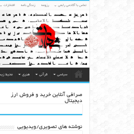
تماس با آکادمی رابعی
رزومه
زندگی نامه
افتخارات
سیاسی
قرآنی
هنری
محیط زی
صرافی آنلاین خرید و فروش ارز
دیجیتال
نوشته های تصویری/ویدیویی